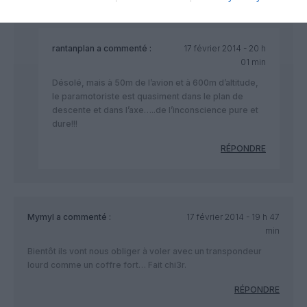
rantanplan
a commenté :
17 février 2014 - 20 h
01 min
Désolé, mais à 50m de l’avion et à 600m d’altitude,
le paramotoriste est quasiment dans le plan de
descente et dans l’axe…..de l’inconscience pure et
dure!!!
RÉPONDRE
Mymyl
a commenté :
17 février 2014 - 19 h 47
min
Bientôt ils vont nous obliger à voler avec un transpondeur
lourd comme un coffre fort… Fait chi3r.
RÉPONDRE