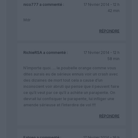
nico777
a commenté :
17 février 2014 - 12 h
42 min
Mdr
RÉPONDRE
RichieRSA
a commenté :
17 février 2014 - 12 h
58 min
N’importe quoi….. le poubelle orange comme vous
dites aurais eu de sérieux ennuis voir un crash avec
des dizaines de mort tout cela a cause d’un
inconscient voir abruti qui pense que il peuvent faire
ce qu’il veut par ce qu’il a achète un parapente. On
devrait lui confisquer le parapente, lui infliger une
amende sérieuse et l’interdire de vol !!!!
RÉPONDRE
Fabien
a commenté :
17 février 2014 - 16 h