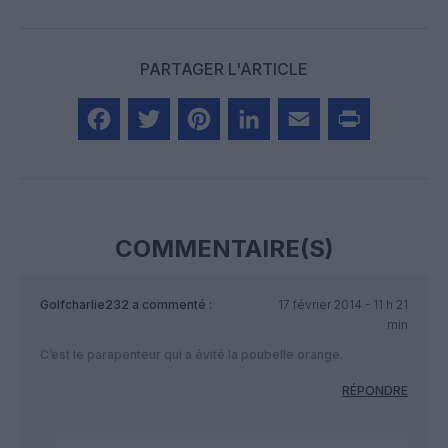
PARTAGER L'ARTICLE
Facebook
Twitter
Pinterest
LinkedIn
Email
Print
COMMENTAIRE(S)
Golfcharlie232
a commenté :
17 février 2014 - 11 h 21
min
C’est le parapenteur qui a évité la poubelle orange.
RÉPONDRE