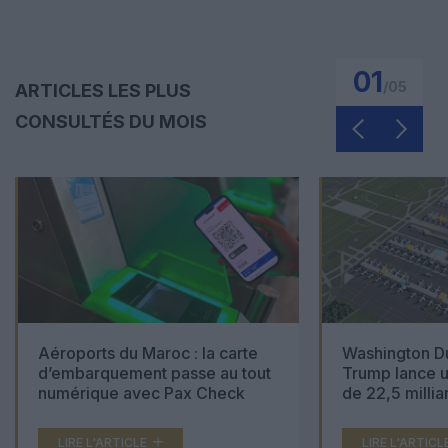
01
/
05
ARTICLES LES PLUS
CONSULTÉS DU MOIS
Aéroports du Maroc : la carte
Washington Du
d’embarquement passe au tout
Trump lance u
numérique avec Pax Check
de 22,5 millia
LIRE L'ARTICLE
LIRE L'ARTICL