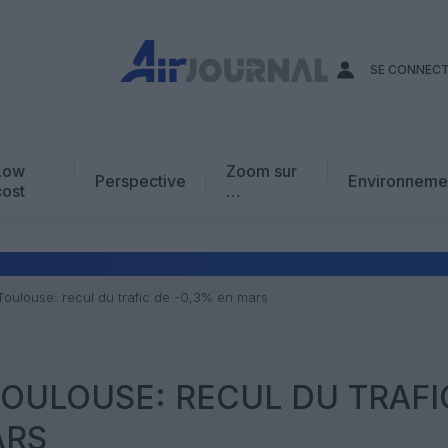
SE CONNEC
Low
Zoom sur
Perspective
Environneme
cost
…
Edito
En chiffres
Avis d’expert
Toulouse: recul du trafic de -0,3% en mars
AJ Académie
Vidéo
OULOUSE: RECUL DU TRAFI
ARS