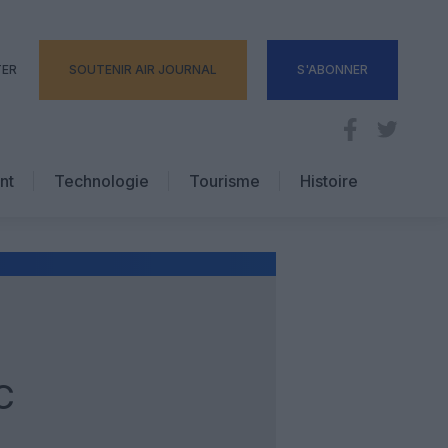
TER
SOUTENIR AIR JOURNAL
S'ABONNER
nt
Technologie
Tourisme
Histoire
Pratique
Hôtellerie
Voyages d’affaires
C