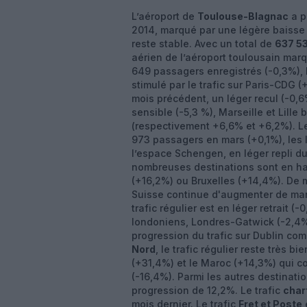
L’aéroport de
Toulouse-Blagnac
a p
2014, marqué par une légère baisse s
reste stable. Avec un total de
637 5
aérien de l’aéroport toulousain mar
649 passagers enregistrés (-0,3%), l
stimulé par le trafic sur Paris-CDG 
mois précédent, un léger recul (-0,6
sensible (-5,3 %), Marseille et Lille
(respectivement +6,6% et +6,2%). 
973 passagers en mars (+0,1%), les 
l’espace Schengen, en léger repli du f
nombreuses destinations sont en ha
(+16,2%) ou Bruxelles (+14,4%). De 
Suisse continue d'augmenter de mani
trafic régulier est en léger retrait (
londoniens, Londres-Gatwick (-2,4%
progression du trafic sur Dublin com
Nord
, le trafic régulier reste très bi
(+31,4%) et le Maroc (+14,3%) qui c
(-16,4%). Parmi les autres destinat
progression de 12,2%. Le trafic
char
mois dernier. Le trafic
Fret et Poste