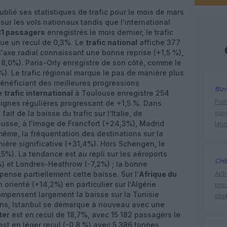
ublié ses statistiques de trafic pour le mois de mars
ur les vols nationaux tandis que l’international
31 passagers
enregistrés le mois dernier, le trafic
que un recul de 0,3%. Le
trafic national
affiche 377
'axe radial connaissant une bonne reprise (+1,5 %),
(+8,0%). Paris-Orly enregistre de son côté, comme le
%). Le trafic régional marque le pas de manière plus
 bénéficiant des meilleures progressions
Biz
Le
trafic international
à Toulouse enregistre 254
Poin
lignes régulières progressant de +1,5 %. Dans
ait de la baisse du trafic sur l’Italie, de
ouvr
usse, à l'image de Francfort (+24,3%), Madrid
lati
même, la fréquentation des destinations sur la
ère significative (+31,4%). Hors Schengen, le
-0,5%). La tendance est au repli sur les aéroports
CHE
) et Londres-Heathrow (-7,2%) ; la bonne
pense partiellement cette baisse. Sur l'
Afrique du
Airb
en orienté (+14,2%) en particulier sur l'Algérie
moi
ompensent largement la baisse sur la Tunisie
obje
ions, Istanbul se démarque à nouveau avec une
ter
est en recul de 18,7%, avec 15 182 passagers le
est en léger recul (-0,8 %) avec 5 386 tonnes