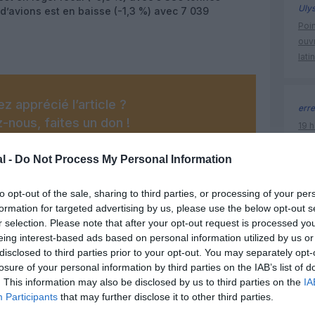
Uly
’avions est en baisse (-1,3 %) avec 7 039
Poin
ouvr
lati
z apprécié l’article ?
erre
-nous, faites un don !
19 h
Nati
l’Au
l -
Do Not Process My Personal Information
OUS SOUTENIR
to opt-out of the sale, sharing to third parties, or processing of your per
formation for targeted advertising by us, please use the below opt-out s
aeroport
r selection. Please note that after your opt-out request is processed y
eing interest-based ads based on personal information utilized by us or
disclosed to third parties prior to your opt-out. You may separately opt-
losure of your personal information by third parties on the IAB’s list of
. This information may also be disclosed by us to third parties on the
IA
Participants
that may further disclose it to other third parties.
Facebook
Twitter
Pinterest
LinkedIn
Email
Print