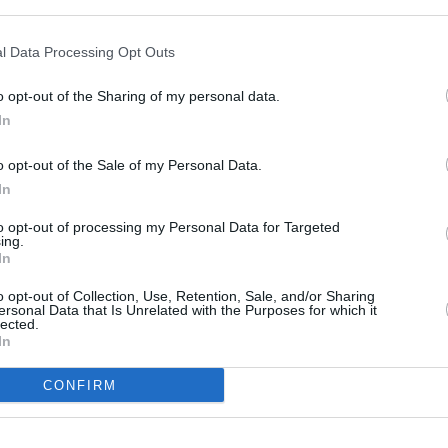
l Data Processing Opt Outs
un commentaire !
o opt-out of the Sharing of my personal data.
ER UN COMMENTAIRE
In
o opt-out of the Sale of my Personal Data.
In
to opt-out of processing my Personal Data for Targeted
ing.
In
o opt-out of Collection, Use, Retention, Sale, and/or Sharing
ersonal Data that Is Unrelated with the Purposes for which it
lected.
In
CONFIRM