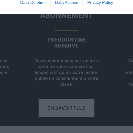
Data Deletion
Data Access
Privacy Policy
ABONNEMENT
PSEUDONYME
RÉSERVÉ
'une
Votre pseudonyme est validé à
Vo
deaux
partir de votre adresse mail,
eure
empêchant qu'un autre lecteur
com
.
publie un commentaire à votre
place.
mo
EN SAVOIR PLUS