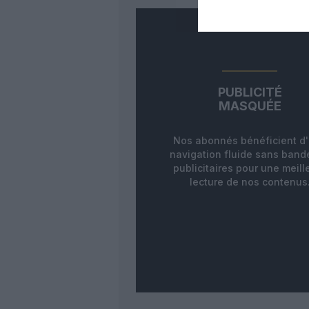
PUBLICITÉ
MASQUÉE
Nos abonnés bénéficient d
navigation fluide sans ban
publicitaires pour une meill
lecture de nos contenus