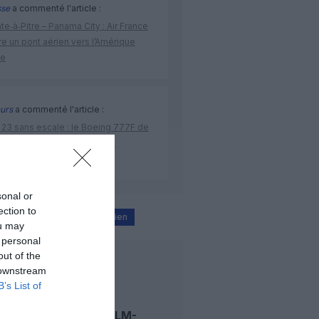
sse
a commenté l'article :
te‑à‑Pitre – Panama City : Air France
e un pont aérien vers l’Amérique
ne
urs
a commenté l'article :
 23 sans escale : le Boeing 777F de
onal Airlines relie l’Écosse à
stralie
sonal or
ection to
toulouse
trafic aérien
ou may
 personal
out of the
LIRE AUSSI
 downstream
B’s List of
STOCKHOLM-