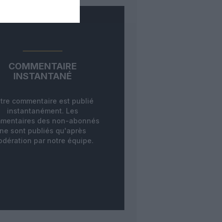
COMMENTAIRE
INSTANTANÉ
tre commentaire est publié
instantanément. Les
mentaires des non-abonnés
ne sont publiés qu'après
dération par notre équipe.