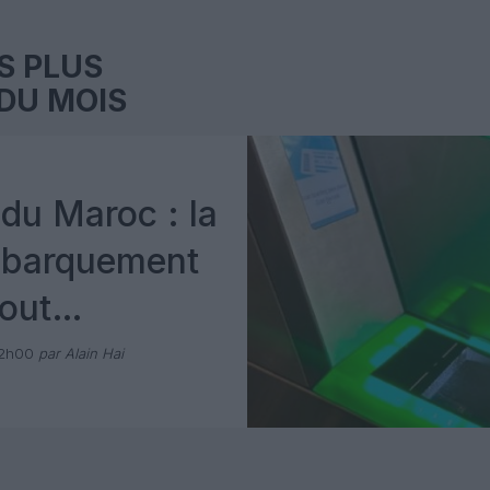
S PLUS
DU MOIS
du Maroc : la
mbarquement
out
 avec Pax
12h00
par Alain Hai