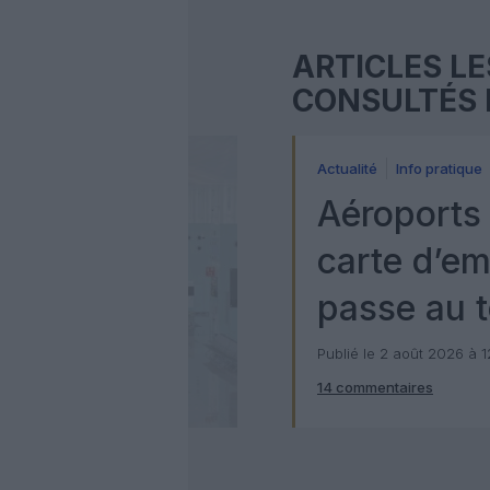
ARTICLES LE
CONSULTÉS 
Actualité
Info pratique
Aéroports 
carte d’e
passe au t
numérique
Publié le 2 août 2026 à 
14 commentaires
Check