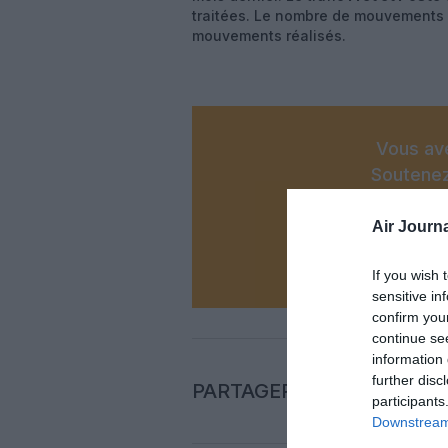
traitées. Le nombre de mouvements d
mouvements réalisés.
Vous ave
Soutenez
Air Journa
N
If you wish 
sensitive in
confirm you
continue se
information 
further disc
PARTAGER L'ARTICLE
participants
Downstream 