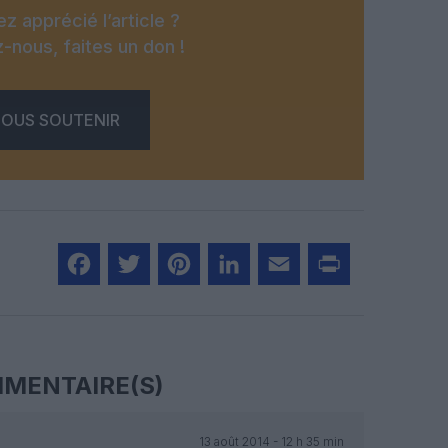
z apprécié l’article ?
-nous, faites un don !
OUS SOUTENIR
Facebook
Twitter
Pinterest
LinkedIn
Email
Print
MENTAIRE(S)
13 août 2014 - 12 h 35 min