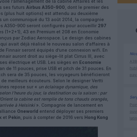
oilé l’aménagement de la cabine Affaires et les
s ses futurs
Airbus A350-900
, dont le premier des
(plus huit options) est attendu au deuxième
ns un communiqué du 13 août 2014, la compagnie
es A350-900 seront configurés pour accueillir
297
es (1+2+1), 43 en Premium et 208 en Economie
conçus par Zodiac Aerospace. Le design des cabines
, qui avait déjà réalisé le nouveau salon d’affaires à
de Finnair seront équipés d’une connexion wifi. En
Nic
nair auront droit au siège-lit plat Cirrus III, avec
A380
ises électrique et USB. Les sièges en
Economie
an de 11 pouces, prise USB et pitch de 31 pouces. En
hub
itch sera de 35 pouces, les voyageurs bénéficieront
pay
 de meilleurs écouteurs. Selon le designer Vertti
ines repose sur «
un éclairage dynamique, des
lon l’heure du jour, la destination ou la saison : par
Ser
Orient la cabine est remplie de tons chauds orangés,
arrivée à Helsinki
». Compagnie de lancement en
Poin
alliance
Oneworld
entend déployer ses premiers
ouvr
k
et
Pékin
, puis à compter de 2016 vers
Hong Kong
lati