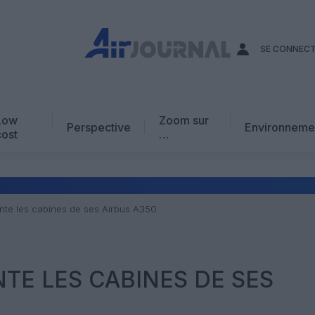
SE CONNEC
Low
Zoom sur
Perspective
Environneme
cost
…
Edito
En chiffres
Avis d’expert
ente les cabines de ses Airbus A350
AJ Académie
Vidéo
NTE LES CABINES DE SES