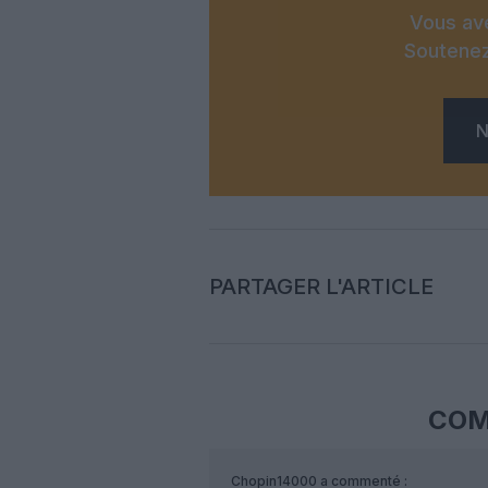
Vous ave
Soutenez
N
PARTAGER L'ARTICLE
COM
Chopin14000
a commenté :