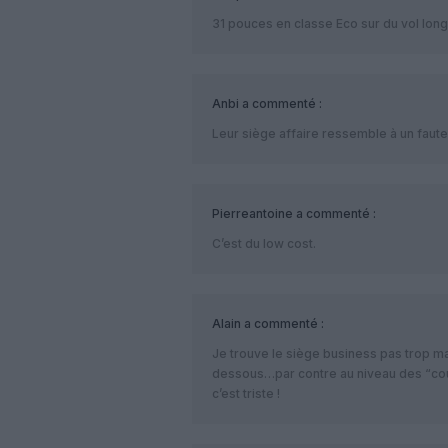
31 pouces en classe Eco sur du vol long 
Anbi
a commenté :
Leur siège affaire ressemble à un fauteu
Pierreantoine
a commenté :
C’est du low cost.
Alain
a commenté :
Je trouve le siège business pas trop mal
dessous…par contre au niveau des “coul
c’est triste !