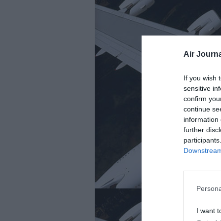
Air Journa
If you wish 
sensitive in
confirm you
continue se
information 
further disc
participants
Downstream 
Persona
I want t