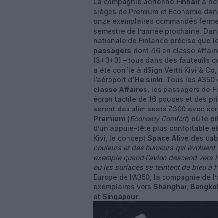
La compagnie aérienne
Finnair
à dév
sièges de Premium et Economie dan
onze exemplaires commandés fermes 
semestre de l’année prochaine. Da
nationale de Finlande précise que l
passagers
dont 46 en classe Affair
(3+3+3) – tous dans des fauteuils 
a été confié à dSign Vertti Kivi & Co
l’aéroport d’
Helsinki
. Tous les A350 
classe Affaires
, les passagers de Fin
écran tactile de 16 pouces et des pr
seront des slim seats Z300 avec écr
Premium
(
Economy Comfort
) où le p
d’un appuie-tête plus confortable et
Kivi, le concept
Space Alive
des cab
couleurs et des humeurs qui évoluent se
exemple quand l’avion descend vers l’
ou les surfaces se teintent de bleu à l’
Europe de l’A350, la compagnie de l’
exemplaires vers
Shanghai
,
Bangko
et
Singapour
.