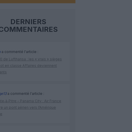
DERNIERS
COMMENTAIRES
o
a commenté l'article :
 de Lufthansa : les « vrais » sièges
lot en classe Affaires deviennent
ants
ge13
a commenté l'article :
te‑à‑Pitre – Panama City : Air France
e un pont aérien vers l’Amérique
ne