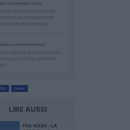
ge13
a commenté l'article :
amides, croisières et mer Rouge :
ypte mise sur une saison record
gré le contexte géopolitique
thansa
a commenté l'article :
 de Lufthansa : les « vrais » sièges
lot en classe Affaires deviennent
ants
A350
finnair
LIRE AUSSI
FAA–EASA : LA