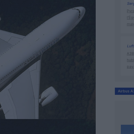
Ser
Pyr
l’Ég
mal
Luf
A380
hub
pay
Airbus 