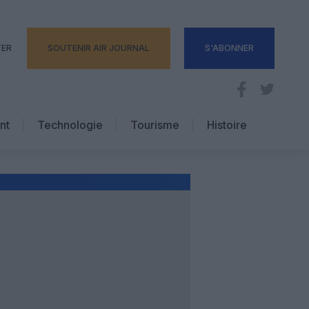
TER
SOUTENIR AIR JOURNAL
S'ABONNER
nt
Technologie
Tourisme
Histoire
Pratique
Hôtellerie
Voyages d’affaires