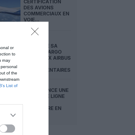
CERTIFICATION
DES AVIONS
COMMERCIAUX EN
VOIE...
CATHAY
RENFORCE SA
sonal or
FLOTTE CARGO
ection to
AVEC DEUX AIRBUS
ou may
A350F
 personal
SUPPLÉMENTAIRES
out of the
 downstream
B’s List of
SWISS LANCE UNE
NOUVELLE LIGNE
ZURICH–
BANGALORE EN
INDE...