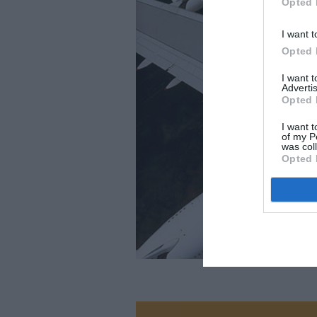
Opted 
I want t
Opted 
I want 
Advertis
Opted 
I want t
of my P
was col
Opted 