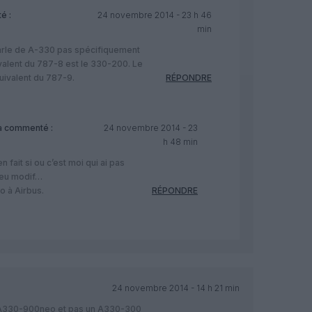
é :
24 novembre 2014 - 23 h 46
min
 parle de A-330 pas spécifiquement
valent du 787-8 est le 330-200. Le
uivalent du 787-9.
RÉPONDRE
 commenté :
24 novembre 2014 - 23
h 48 min
 fait si ou c’est moi qui ai pas
 eu modif…
o à Airbus.
RÉPONDRE
24 novembre 2014 - 14 h 21 min
n A330-900neo et pas un A330-300