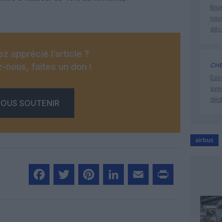
Brux
nouv
déc
z apprécié l’article ?
-nous, faites un don !
CHE
Eas
ave
déd
OUS SOUTENIR
airbus
Facebook
Twitter
Pinterest
LinkedIn
Email
Print