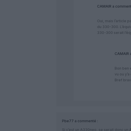
CAMAIR
a comment
Oui, mais l’article
du 330-300. L’équi
330-300 serait l’éq
CAMAIR
a
Bon ben en
vu ou y’a
Bref brav
Pbe77
a commenté :
Si c’est un A330neo, se serait donc u