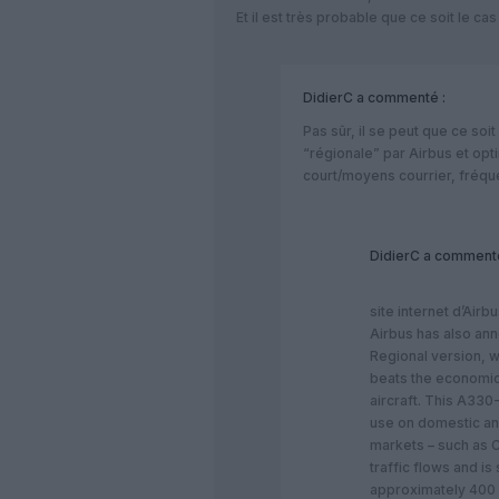
Et il est très probable que ce soit le cas 
DidierC
a commenté :
Pas sûr, il se peut que ce soi
“régionale” par Airbus et op
court/moyens courrier, fréqu
DidierC
a commenté
site internet d’Airbu
Airbus has also a
Regional version, w
beats the economics
aircraft. This A330
use on domestic and
markets – such as C
traffic flows and i
approximately 400