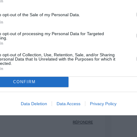
In
rendre que l’A320 (ou B737) ne
 l’Indonésie est quand même un pays de
a moitié de l’Europe à elle toute seule !
o opt-out of the Sale of my Personal Data.
RÉPONDRE
In
to opt-out of processing my Personal Data for Targeted
ing.
enté :
24 novembre 2014 - 18 h 42
In
min
o opt-out of Collection, Use, Retention, Sale, and/or Sharing
sses en termes de consommation
ersonal Data that Is Unrelated with the Purposes for which it
lected.
s à cause d’un surpoids qui fut de
In
premiers exemplaires.
velle.com/article/le-surpoids-
CONFIRM
-boeing-confirme.N161784
RÉPONDRE
Data Deletion
Data Access
Privacy Policy
24 novembre 2014 - 23 h 14
min
RÉPONDRE