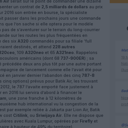
n Air
serait sur le point de commander une dizaine
ésenter un contrat de
2,5 milliards de dollars
au prix
r 2016 son entrée en bourse, la spécialiste
ait passer dans les prochains jours une commande
ns que l’on sache si elle optera pour le modèle
ra pas de s’aventurer sur le terrain du long-courrier
ande sur les routes les plus fréquentées en
e des six
A320
commandés pour sa filiale ‘full
eraient destinés, et attend
228 autres
Mat
320ceo
, 109
A320neo
et 65
A321neo
. Rappelons
19 h
nocouloirs américains (dont 68
737-900ER
) ; sa
 précédée deux ans plus tôt par une autre portant
Nati
compagnie de lancement comme elle l’avait été pour
l’Au
cé en janvier dernier l’abandon des cinq
787-8
inq options) prévus pour Batik Air, les trouvant
n 2012, le 787 l’avaite emporté face justement à
Bad
r en 2016 lui servira d’abord à financer le
tam
, une zone franche à 12 kilomètres de
Nice
deuxième hub international vu la congestion de la
prof
st par exemple reliée à Jakarta par Lion Air, Batik
ow cost
Citilink
, ou
Sriwijaya Air
. Elle ne dispose que
gulières avec Kuala Lumpur, opérées par
Firefly
et
@Se
naire à hauteur de 49% du territoire).