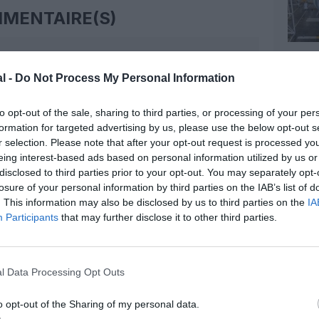
MENTAIRE(S)
24 novembre 2014 - 14 h 09 min
l -
Do Not Process My Personal Information
??
RÉPONDRE
to opt-out of the sale, sharing to third parties, or processing of your per
formation for targeted advertising by us, please use the below opt-out s
24 novembre 2014 - 17 h 19 min
r selection. Please note that after your opt-out request is processed y
asses.
eing interest-based ads based on personal information utilized by us or
asses.
disclosed to third parties prior to your opt-out. You may separately opt-
+ sur A3330-300.
losure of your personal information by third parties on the IAB’s list of
her qu’un 787…
. This information may also be disclosed by us to third parties on the
IA
n carburant annoncés étaient de
Participants
that may further disclose it to other third parties.
r rapport à l’A330.
r ce point du B787 ne s’avèrent pas à
 serait un + au niveau consommation
l Data Processing Opt Outs
ion plus éco.
 Boeing soit perdant au détriment
o opt-out of the Sharing of my personal data.
e.