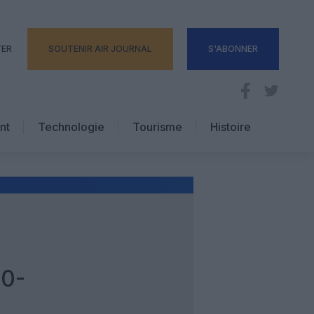
TER
SOUTENIR AIR JOURNAL
S'ABONNER
nt
Technologie
Tourisme
Histoire
Pratique
Hôtellerie
Voyages d’affaires
0-