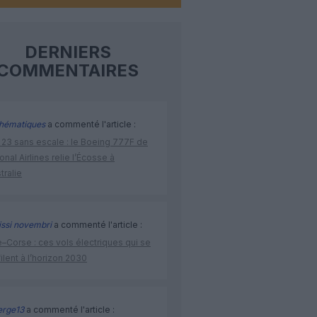
DERNIERS
COMMENTAIRES
hématiques
a commenté l'article :
 23 sans escale : le Boeing 777F de
onal Airlines relie l’Écosse à
stralie
issi novembri
a commenté l'article :
–Corse : ces vols électriques qui se
ilent à l’horizon 2030
rge13
a commenté l'article :