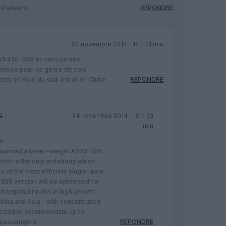
d’ailleurs.
RÉPONDRE
24 novembre 2014 - 17 h 21 min
t l’A330-300 en version dite
timisée pour ce genre de vols
ents en Asie du sud-est et en Chine
RÉPONDRE
 :
24 novembre 2014 - 19 h 53
min
s :
nnounced a lower-weight A330-300
hich is the only widebody which
 of the most efficient single-aisle
-300 version will be optimised for
 regional routes in high growth
hina and Asia – with concentrated
s sized to accommodate up to
 passengers.
RÉPONDRE