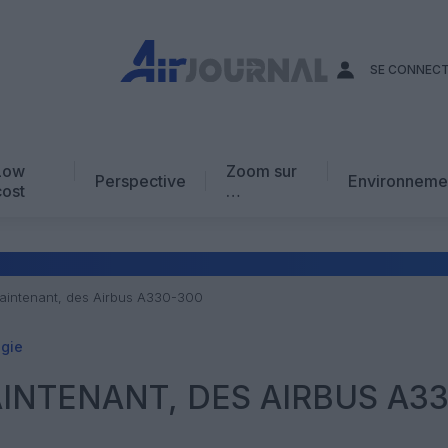
SE CONNEC
Low
Zoom sur
Perspective
Environneme
cost
…
Edito
En chiffres
Avis d’expert
 maintenant, des Airbus A330-300
AJ Académie
gie
Vidéo
AINTENANT, DES AIRBUS A33