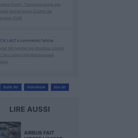
elles–Porto : Transavia ouvre une
elle liaison loisirs à partir de
embre 2026
CK LAST
a commenté l'article :
yJet fait monter les doudous à bord
c des cartes d’embarquement
iées
Batik Air
Indonésie
lion air
LIRE AUSSI
AIRBUS FAIT