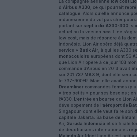
La compagnie aérienne
low cost Lio
d’
Airbus A330
, ce qui pourrait repr
catalogue. Alors qu’elle annonce pou
indonésienne du vol pas cher pourr
portant sur
sept à dix A330-300
, sa
actuel ou la version
neo
. Il ne s’agi
low cost, mais de répondre à la dem
Indonésie. Lion Air opère déjà quatr
service »
Batik Air
, à qui les A330 s
monocouloirs
européens dont 56
A
que Lion Air opère à ce jour 103 mo
commande d’Airbus en 2013 avait été
sur 201
737 MAX 9
, dont elle sera 
le 737-900ER. Mais elle avait annon
Dreamliner
commandés fermes (plus c
« trop petits » pour ses besoins ; e
l’A330.
L’entrée en bourse
de Lion Ai
développement de
l’aéroport de Ba
Singapour, dont elle veut faire son 
capitale Jakarta. Sa base de Batam e
Air,
Garuda Indonesia
et sa filiale l
de deux liaisons internationales ré
Malindo Air
(dont Lion Air est action