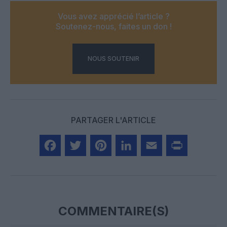
Vous avez apprécié l’article ?
Soutenez-nous, faites un don !
NOUS SOUTENIR
PARTAGER L'ARTICLE
Facebook
Twitter
Pinterest
LinkedIn
Email
Print
COMMENTAIRE(S)