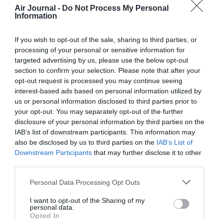
Air Journal -
Do Not Process My Personal
RÉPONDRE
Information
If you wish to opt-out of the sale, sharing to third parties, or
processing of your personal or sensitive information for
RichieRSA
a commenté :
25 janvier 2015 - 15 h 32
targeted advertising by us, please use the below opt-out
min
section to confirm your selection. Please note that after your
opt-out request is processed you may continue seeing
@Lysflyer: je pense tout au contraire que faire rentrer Etihad
interest-based ads based on personal information utilized by
dans le capital de SAA serait une très bonne chose pour SAA
us or personal information disclosed to third parties prior to
et pour lAfrique du Sud en General. SAA n’a que trop souffert
your opt-out. You may separately opt-out of the further
de l’incompétence de ces dirigeants qui a conduit cette
compagnie la ou elle est actuellement…. De plus, SAA n’est
disclosure of your personal information by third parties on the
pas excentre (@fred le Corse) du tout est son réseau africain
IAB’s list of downstream participants. This information may
est un bel atout, si SAA est trop excentre que devrions nous
also be disclosed by us to third parties on the
IAB’s List of
dire alors de Quantas ou de NZ ????
Downstream Participants
that may further disclose it to other
third parties.
(Desole pour le 1er commentaire mais le correcteur
orthographique est vraiment énervant par moment…..)
Personal Data Processing Opt Outs
RÉPONDRE
I want to opt-out of the Sharing of my
personal data.
Opted In