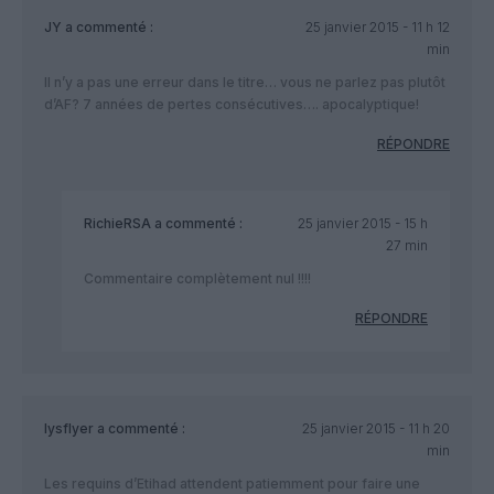
JY
a commenté :
25 janvier 2015 - 11 h 12
min
Il n’y a pas une erreur dans le titre… vous ne parlez pas plutôt
d’AF? 7 années de pertes consécutives…. apocalyptique!
RÉPONDRE
RichieRSA
a commenté :
25 janvier 2015 - 15 h
27 min
Commentaire complètement nul !!!!
RÉPONDRE
lysflyer
a commenté :
25 janvier 2015 - 11 h 20
min
Les requins d’Etihad attendent patiemment pour faire une