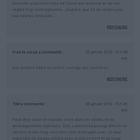
nouvelle acquisition hors de l’union européenne et de ses
règles trop contraignantes…j’espère que SA ne cédera pas
aux sirènes émiraties…
RÉPONDRE
Fred le corse
a commenté :
25 janvier 2015 - 11 h 39
min
pas évident d’être excentré,courage aux confrères
RÉPONDRE
TIM
a commenté :
25 janvier 2015 - 11 h 45
min
Peut-être aussi un mauvais choix dans les avions et les
aménagements intérieurs, SSA a encore beaucoup d’A340 en
service et ses long-courriers sont aménagés avec un taux
important de sièges affaire avec grand confort et du coup