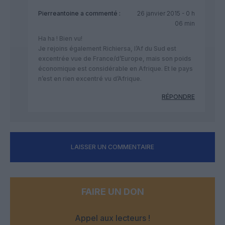
Pierreantoine
a commenté :
26 janvier 2015 - 0 h
06 min
Ha ha ! Bien vu!
Je rejoins également Richiersa, l’Af du Sud est
excentrée vue de France/d’Europe, mais son poids
économique est considérable en Afrique. Et le pays
n’est en rien excentré vu d’Afrique.
RÉPONDRE
LAISSER UN COMMENTAIRE
FAIRE UN DON
Appel aux lecteurs !