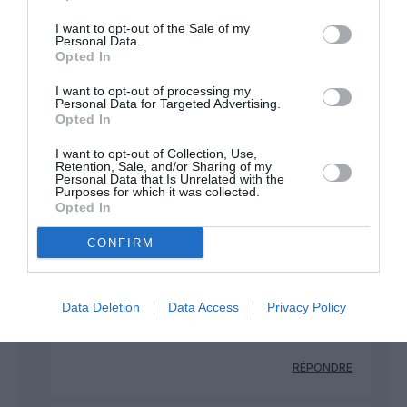
AirBid
a commenté :
25 janvier 2015 - 23 h 11
I want to opt-out of the Sale of my
Personal Data.
min
Opted In
Tres drôle cette discussion sur le centre. La terre étant ronde
chaque point a son antipode. A moins que vous considériez
I want to opt-out of processing my
Personal Data for Targeted Advertising.
que le centre du monde est l’Occident de l’hémisphère nord,
Opted In
en toute modestie. Mais les avions sont justement faits pour
relier les extrêmes.
I want to opt-out of Collection, Use,
Retention, Sale, and/or Sharing of my
RÉPONDRE
Personal Data that Is Unrelated with the
Purposes for which it was collected.
Opted In
Vincent
a commenté :
25 janvier 2015 - 23 h
CONFIRM
46 min
C’est vrai sur le plan géographique, pas sur le plan
économique.
Data Deletion
Data Access
Privacy Policy
En l’occurrence, AULONGCOURT est dans le vrai.
RÉPONDRE