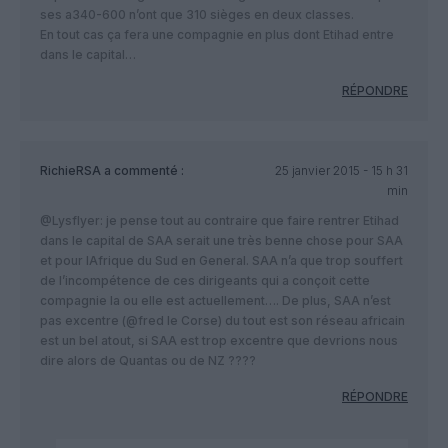
ses a340-600 n’ont que 310 sièges en deux classes.
En tout cas ça fera une compagnie en plus dont Etihad entre
dans le capital…
RÉPONDRE
RichieRSA
a commenté :
25 janvier 2015 - 15 h 31
min
@Lysflyer: je pense tout au contraire que faire rentrer Etihad
dans le capital de SAA serait une très benne chose pour SAA
et pour lAfrique du Sud en General. SAA n’a que trop souffert
de l’incompétence de ces dirigeants qui a conçoit cette
compagnie la ou elle est actuellement…. De plus, SAA n’est
pas excentre (@fred le Corse) du tout est son réseau africain
est un bel atout, si SAA est trop excentre que devrions nous
dire alors de Quantas ou de NZ ????
RÉPONDRE