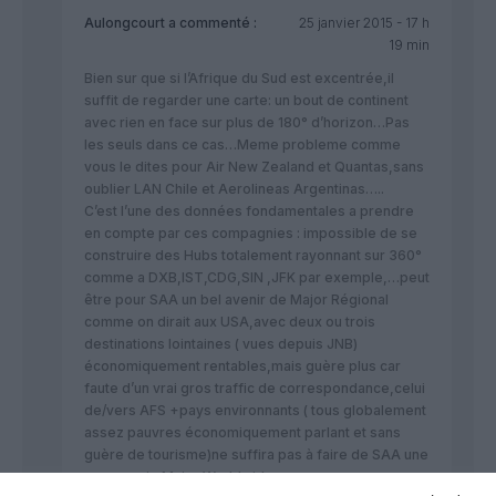
Aulongcourt
a commenté :
25 janvier 2015 - 17 h
19 min
Bien sur que si l’Afrique du Sud est excentrée,il
suffit de regarder une carte: un bout de continent
avec rien en face sur plus de 180° d’horizon…Pas
les seuls dans ce cas…Meme probleme comme
vous le dites pour Air New Zealand et Quantas,sans
oublier LAN Chile et Aerolineas Argentinas…..
C’est l’une des données fondamentales a prendre
en compte par ces compagnies : impossible de se
construire des Hubs totalement rayonnant sur 360°
comme a DXB,IST,CDG,SIN ,JFK par exemple,…peut
être pour SAA un bel avenir de Major Régional
comme on dirait aux USA,avec deux ou trois
destinations lointaines ( vues depuis JNB)
économiquement rentables,mais guère plus car
faute d’un vrai gros traffic de correspondance,celui
de/vers AFS +pays environnants ( tous globalement
assez pauvres économiquement parlant et sans
guère de tourisme)ne suffira pas à faire de SAA une
compagnie Major Worldwide….