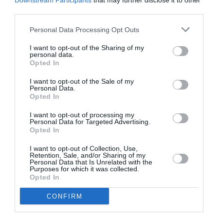
Downstream Participants
that may further disclose it to other
Effectivement, il est magnifique..
third parties.
RÉPONDRE
Personal Data Processing Opt Outs
I want to opt-out of the Sharing of my
personal data.
LAISSER UN COMMENTAIRE
Opted In
I want to opt-out of the Sale of my
Personal Data.
Opted In
FAIRE UN DON
I want to opt-out of processing my
Personal Data for Targeted Advertising.
Appel aux lecteurs !
Opted In
Soutenez Air Journal participez
à son
I want to opt-out of Collection, Use,
développement !
Retention, Sale, and/or Sharing of my
Personal Data that Is Unrelated with the
Purposes for which it was collected.
Opted In
NOUS SOUTENIR
CONFIRM