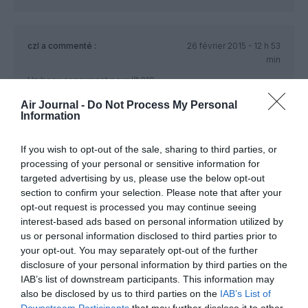
czl
a commenté :
26 février 2015 - 12 h 53
min
Un beau concurrent pour l’A319
Air Journal -
Do Not Process My Personal
RÉPONDRE
Information
If you wish to opt-out of the sale, sharing to third parties, or
AeroLand
a commenté :
26 février 2015 - 13 h 02
processing of your personal or sensitive information for
min
targeted advertising by us, please use the below opt-out
section to confirm your selection. Please note that after your
En effet très belle bête.
opt-out request is processed you may continue seeing
RÉPONDRE
interest-based ads based on personal information utilized by
us or personal information disclosed to third parties prior to
your opt-out. You may separately opt-out of the further
disclosure of your personal information by third parties on the
Erik de Nice
a commenté :
26 février 2015 - 19 h 25
IAB’s list of downstream participants. This information may
min
also be disclosed by us to third parties on the
IAB’s List of