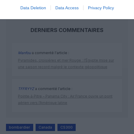
Data Deletion
Data Access
Privacy Policy
DERNIERS COMMENTAIRES
Manfou
a commenté l'article :
Pyramides, croisières et mer Rouge : l’Égypte mise sur
une saison record malgré le contexte géopolitique
TFFRYYZ
a commenté l'article :
Pointe‑à‑Pitre – Panama City : Air France ouvre un pont
aérien vers l’Amérique latine
bombardier
Canada
CS300