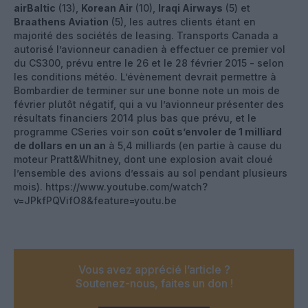
airBaltic
(13),
Korean Air
(10),
Iraqi Airways
(5) et
Braathens Aviation
(5), les autres clients étant en
majorité des sociétés de leasing. Transports Canada a
autorisé l’avionneur canadien à effectuer ce premier vol
du CS300, prévu entre le 26 et le 28 février 2015 - selon
les conditions météo. L’évènement devrait permettre à
Bombardier de terminer sur une bonne note un mois de
février plutôt négatif, qui a vu l’avionneur présenter des
résultats financiers 2014 plus bas que prévu, et le
programme CSeries voir son
coût s’envoler de 1 milliard
de dollars en un an
à 5,4 milliards (en partie à cause du
moteur Pratt&Whitney, dont une explosion avait cloué
l’ensemble des avions d’essais au sol pendant plusieurs
mois). https://www.youtube.com/watch?
v=JPkfPQVifO8&feature=youtu.be
Vous avez apprécié l’article ?
Soutenez-nous, faites un don !