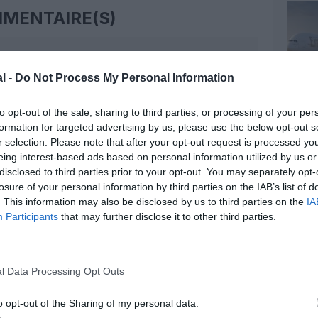
MENTAIRE(S)
4 avril 2015 - 18 h 23 min
l -
Do Not Process My Personal Information
mme vol…
RÉPONDRE
to opt-out of the sale, sharing to third parties, or processing of your per
formation for targeted advertising by us, please use the below opt-out s
4 avril 2015 - 21 h 24 min
r selection. Please note that after your opt-out request is processed y
eing interest-based ads based on personal information utilized by us or
disclosed to third parties prior to your opt-out. You may separately opt-
èrerai arriver avec un peu de retard que
RÉPONDRE
losure of your personal information by third parties on the IAB’s list of
. This information may also be disclosed by us to third parties on the
IA
Participants
that may further disclose it to other third parties.
4 avril 2015 - 22 h 41 min
RÉPONDRE
l Data Processing Opt Outs
o opt-out of the Sharing of my personal data.