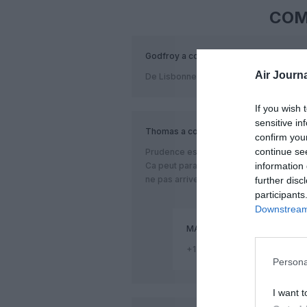
COM
Godfroy
a commenté :
Air Journa
De Lisbonne pour Lisbonne ? Utile co
If you wish 
sensitive in
Thomas
a commenté :
confirm you
continue se
Prudence est mère de sûreté.
information 
Ca peut paraitre excessif, mais je préf
ne pas arriver du tout
further disc
participants
Downstream 
MAB
a commenté :
+1
Persona
I want t