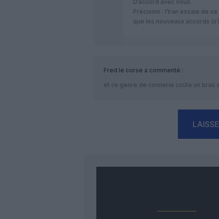
D’accord avec vous.
Précision : l’Iran essaie de se
que les nouveaux accords (s’i
Fred le corse
a commenté :
et ce genre de connerie coûte un bras
LAISS