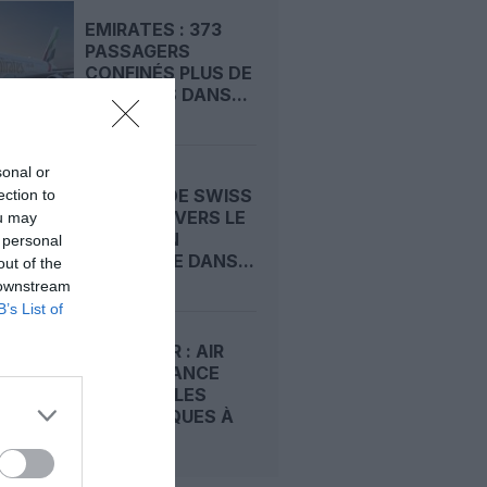
EMIRATES : 373
PASSAGERS
CONFINÉS PLUS DE
10 HEURES DANS...
sonal or
UN A330 DE SWISS
ection to
DÉROUTÉ VERS LE
ou may
MAINE : UN
 personal
« INCENDIE DANS...
out of the
 downstream
B’s List of
STOPOVER : AIR
FRANCE LANCE
DES ESCALES
TOURISTIQUES À
PARIS...