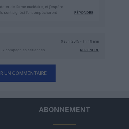
 doter de l’arme nucléaire, et j’espère
ls sont signés) l’ont empêcheront
RÉPONDRE
6 avril 2015 - 1 h 46 min
 aux compagnies aériennes
RÉPONDRE
ER UN COMMENTAIRE
ABONNEMENT