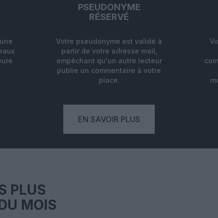
PSEUDONYME
RÉSERVÉ
'une
Votre pseudonyme est validé à
Vo
deaux
partir de votre adresse mail,
eure
empêchant qu'un autre lecteur
com
.
publie un commentaire à votre
place.
mo
EN SAVOIR PLUS
S PLUS
DU MOIS