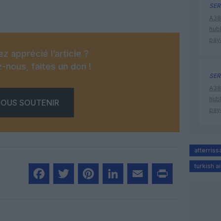
SER
A380
hub
pay
z apprécié l’article ?
-nous, faites un don !
SER
A380
hub
OUS SOUTENIR
pay
atterris
turkish ai
Facebook
Twitter
Pinterest
LinkedIn
Email
Print