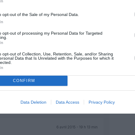
In
5 avril 2015 - 15 h 45 min
s, comme … toutes les compagnies.
o opt-out of the Sale of my Personal Data.
In
pays voisin de la Syrie et impliqué plus
en, restent sur le qui-vive, …” : ceci
to opt-out of processing my Personal Data for Targeted
és turques. Chacun connaît l’actuelle
ing.
tes-sunnites (cf. les récents
In
Saoudite).
o opt-out of Collection, Use, Retention, Sale, and/or Sharing
ation de ce conflit en Occident, pour
ersonal Data that Is Unrelated with the Purposes for which it
lected.
et je crains fort que ce ne soit que le
In
e cette région, l’Iran chiite possédant
RÉPONDRE
CONFIRM
6 avril 2015 - 0 h 10 min
Data Deletion
Data Access
Privacy Policy
RÉPONDRE
6 avril 2015 - 19 h 13 min