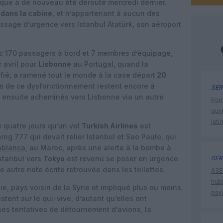
que a de nouveau été dérouté mercredi dernier.
dans la cabine
, et n’appartenant à aucun des
issage d’urgence vers Istanbul Atatürk, son aéroport
vec 170 passagers à bord et 7 membres d’équipage,
r avril pour
Lisbonne
au Portugal, quand la
ié, a ramené tout le monde à la case départ
20
es de ce dysfonctionnement restent encore à
SER
é ensuite acheminés vers Lisbonne via un autre
Poin
ouvr
lati
e quatre jours qu’un vol
Turkish Airlines
est
eing 777 qui devait relier Istanbul et Sao Paulo, qui
ablanca
, au Maroc, après une alerte à la bombe à
Istanbul vers
Tokyo
est revenu se poser en urgence
SER
e autre note écrite retrouvée dans les toilettes.
A380
hub
, pays voisin de la Syrie et impliqué plus ou moins
pay
stent sur le qui-vive, d’autant qu’elles ont
es tentatives de détournement d’avions, la