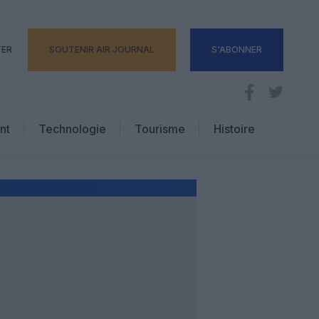
TER
SOUTENIR AIR JOURNAL
S'ABONNER
nt
Technologie
Tourisme
Histoire
Pratique
Hôtellerie
Voyages d’affaires