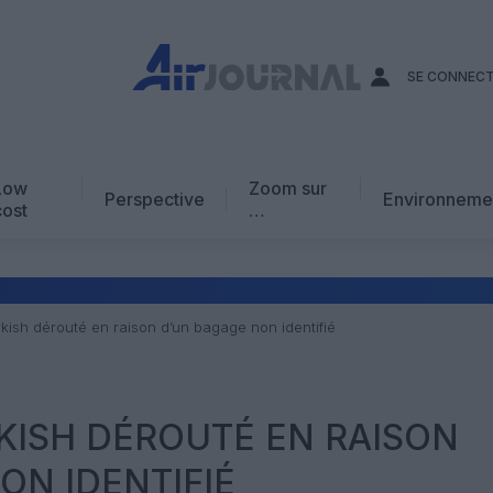
SE CONNEC
Low
Zoom sur
Perspective
Environneme
cost
…
Edito
En chiffres
Avis d’expert
kish dérouté en raison d’un bagage non identifié
AJ Académie
Vidéo
KISH DÉROUTÉ EN RAISON
ON IDENTIFIÉ