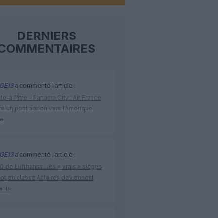
DERNIERS
COMMENTAIRES
GE13
a commenté l'article :
te‑à‑Pitre – Panama City : Air France
e un pont aérien vers l’Amérique
ne
GE13
a commenté l'article :
 de Lufthansa : les « vrais » sièges
lot en classe Affaires deviennent
ants