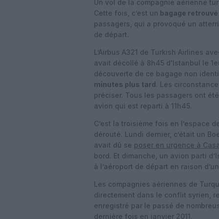
Un vol de la compagnie aérienne tur
Cette fois, c’est un
bagage retrouvé 
passagers, qui a provoqué un atterr
de départ.
L’Airbus A321 de Turkish Airlines a
avait décollé à 8h45 d'Istanbul le 1e
découverte de ce bagage non identif
minutes plus tard
. Les circonstanc
préciser. Tous les passagers ont ét
avion qui est reparti à 11h45.
C’est la troisième fois en l’espace d
dérouté. Lundi dernier, c’était un Bo
avait dû se
poser en urgence à Cas
bord. Et dimanche, un avion parti d’
à l’aéroport de départ en raison d’un
Les compagnies aériennes de Turquie
directement dans le conflit syrien, re
enregistré par le passé de nombreus
dernière fois en janvier 2011.