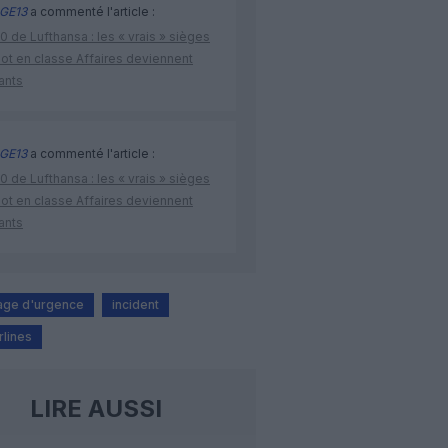
GE13
a commenté l'article :
 de Lufthansa : les « vrais » sièges
lot en classe Affaires deviennent
ants
GE13
a commenté l'article :
 de Lufthansa : les « vrais » sièges
lot en classe Affaires deviennent
ants
sage d'urgence
incident
rlines
LIRE AUSSI