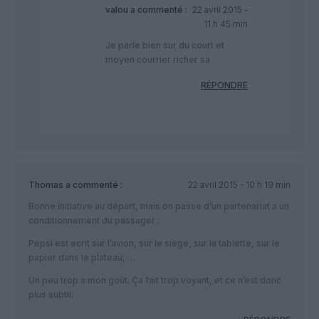
valou
a commenté :
22 avril 2015 -
11 h 45 min
Je parle bien sur du court et
moyen courrier richer sa
RÉPONDRE
Thomas
a commenté :
22 avril 2015 - 10 h 19 min
Bonne initiative au départ, mais on passe d’un partenariat a un
conditionnement du passager :
Pepsi est ecrit sur l’avion, sur le siège, sur la tablette, sur le
papier dans le plateau, …
Un peu trop a mon goût. Ça fait trop voyant, et ce n’est donc
plus subtil.