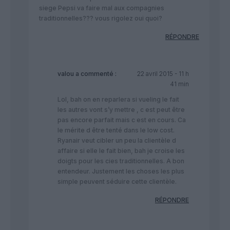
siege Pepsi va faire mal aux compagnies
traditionnelles??? vous rigolez oui quoi?
RÉPONDRE
valou
a commenté :
22 avril 2015 - 11 h
41 min
Lol, bah on en reparlera si vueling le fait
les autres vont s’y mettre , c est peut être
pas encore parfait mais c est en cours. Ca
le mérite d être tenté dans le low cost.
Ryanair veut cibler un peu la clientèle d
affaire si elle le fait bien, bah je croise les
doigts pour les cies traditionnelles. A bon
entendeur. Justement les choses les plus
simple peuvent séduire cette clientèle.
RÉPONDRE