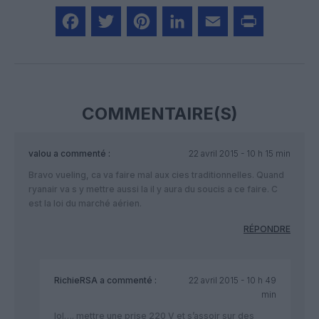
Facebook
Twitter
Pinterest
LinkedIn
Email
Print
COMMENTAIRE(S)
valou
a commenté :
22 avril 2015 - 10 h 15 min
Bravo vueling, ca va faire mal aux cies traditionnelles. Quand
ryanair va s y mettre aussi la il y aura du soucis a ce faire. C
est la loi du marché aérien.
RÉPONDRE
RichieRSA
a commenté :
22 avril 2015 - 10 h 49
min
lol…. mettre une prise 220 V et s’assoir sur des