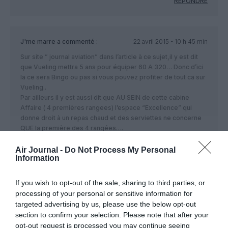
RÉPONDRE
J'me marre
a commenté :
22 avril 2015 - 10 h 45 min
Sur site ” journal aviation” dans l’article à ce sujet,il y est dit
que Vueling mettra 5 ans pour équiper 60 A 320… Donc d’ici
la ce sera Bingo ou pas si vous pouvez profiter de tout ca sur
Vueling..
Par ailleurs il y est aussi dit que AU SEIN de cette cabine
Affaire ( 4 premières rangees) l’espace “Excellence” qui
donne droit à un repas chaud et des serviettes ne concerne
QUE la première des 4 rangées….
Ça fait moins rêver,non?
Air Journal -
Do Not Process My Personal
RÉPONDRE
Information
If you wish to opt-out of the sale, sharing to third parties, or
processing of your personal or sensitive information for
beber
a commenté :
22 avril 2015 - 11 h 18
min
targeted advertising by us, please use the below opt-out
section to confirm your selection. Please note that after your
Ils vont sans doute positionner chaque avion sur des
opt-out request is processed you may continue seeing