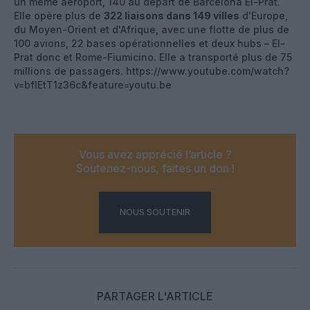
un même aéroport, 140 au départ de Barcelona El-Prat.
Elle opère plus de
322 liaisons dans 149 villes
d'Europe,
du Moyen-Orient et d'Afrique, avec une flotte de plus de
100 avions, 22 bases opérationnelles et deux hubs – El-
Prat donc et Rome-Fiumicino. Elle a transporté plus de 75
millions de passagers. https://www.youtube.com/watch?
v=bflEtT1z36c&feature=youtu.be
Vous avez apprécié l’article ?
Soutenez-nous, faites un don !
NOUS SOUTENIR
PARTAGER L'ARTICLE