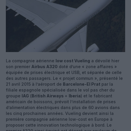
La compagnie aérienne
low cost Vueling
a dévoilé hier
son premier
Airbus A320
doté d’une « zone affaires »
équipée de prises électrique et USB, et séparée de celle
des autres passagers. Le « projet commun », présenté le
21 avril 2015 à l’aéroport de
Barcelone-El Prat
par la
filiale espagnole spécialisée dans le vol pas cher du
groupe
IAG
(
British Airways
+
Iberia
) et le fabricant
américain de boissons, prévoit l’installation de prises
d’alimentation électriques dans plus de 60 avions dans
les cinq prochaines années. Vueling devient ainsi la
première compagnie aérienne low-cost en Europe à
proposer cette innovation technologique à bord. Le
premier A320 ainsi équipé est décoré aux couleurs de