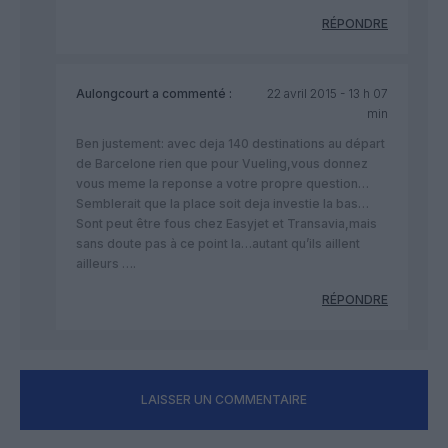
RÉPONDRE
Aulongcourt
a commenté :
22 avril 2015 - 13 h 07
min
Ben justement: avec deja 140 destinations au départ
de Barcelone rien que pour Vueling,vous donnez
vous meme la reponse a votre propre question…
Semblerait que la place soit deja investie la bas…
Sont peut être fous chez Easyjet et Transavia,mais
sans doute pas à ce point la…autant qu’ils aillent
ailleurs ….
RÉPONDRE
LAISSER UN COMMENTAIRE