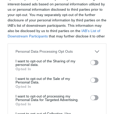
lignes en particulier pour éviter justement que ça
interest-based ads based on personal information utilized by
soit la loterie pour le passager.
us or personal information disclosed to third parties prior to
Pour le reste effectivement que ça ne concerne que
your opt-out. You may separately opt-out of the further
quelques sièges mais VUELING est à la base une
disclosure of your personal information by third parties on the
low-cost dont seulement quelques passagers
IAB’s list of downstream participants. This information may
affaires sont susceptibles d’être intéressé même si
also be disclosed by us to third parties on the
IAB’s List of
c’est payant
Downstream Participants
that may further disclose it to other
RÉPONDRE
third parties.
Personal Data Processing Opt Outs
J'me marre
a commenté
22 avril 2015 - 11 h
I want to opt-out of the Sharing of my
:
58 min
personal data.
Opted In
Oui,c’est sûrement ce qu’il vont faire,vous
avez raison…la loterie ne sera pas selon
I want to opt-out of the Sale of my
quel vol sur une meme destination,mais
Personal Data.
Opted In
selon les destinations…
Toutes les compagnies qui ré-équipent
I want to opt-out of processing my
leurs flottes ont besoin de temps pour
Personal Data for Targeted Advertising.
ca,et sont bien obligées de remettre en
Opted In
ligne les avions deja ré-équipes au fur et à
mesure de leurs sorties des
I want to opt-out of Collection, Use,