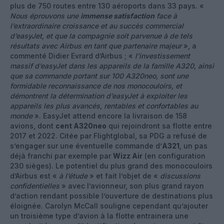
plus de 750 routes entre 130 aéroports dans 33 pays. «
Nous éprouvons une
immense satisfaction
face à
l’extraordinaire croissance et au succès commercial
d’easyJet, et que la compagnie soit parvenue à de tels
résultats avec Airbus en tant que partenaire majeur
», a
commenté Didier Evrard d’Airbus ; «
l’investissement
massif d’easyJet dans les appareils de la famille A320, ainsi
que sa commande portant sur 100 A320neo, sont une
formidable reconnaissance de nos monocouloirs, et
démontrent la détermination d’easyJet à exploiter les
appareils les plus avancés, rentables et confortables au
monde
». EasyJet attend encore la livraison de 158
avions, dont
cent A320neo
qui rejoindront sa flotte entre
2017 et 2022. Citée par Flightglobal, sa PDG a refusé de
s’engager sur une éventuelle commande d’
A321
, un pas
déjà franchi par exemple par
Wizz Air
(en configuration
230 sièges). Le potentiel du plus grand des monocouloirs
d’Airbus est «
à l’étude
» et fait l’objet de «
discussions
confidentielles
» avec l’avionneur, son plus grand rayon
d’action rendant possible l’ouverture de destinations plus
éloignée. Carolyn McCall souligne cependant qu’ajouter
un troisième type d’avion à la flotte entrainera une