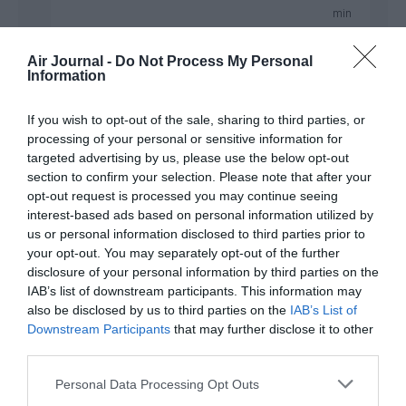
min
Le ministère a considéré que le champagne et les
mignardises ce n’était plus nécessaire, la
Air Journal -
Do Not Process My Personal
Information
commande d’avions ayant déjà été signée.
RÉPONDRE
If you wish to opt-out of the sale, sharing to third parties, or
processing of your personal or sensitive information for
targeted advertising by us, please use the below opt-out
section to confirm your selection. Please note that after your
opt-out request is processed you may continue seeing
chiefpilot
a commenté :
23 avril 2015 - 8 h 10 min
interest-based ads based on personal information utilized by
c’est quoi ce commentaire ?
us or personal information disclosed to third parties prior to
your opt-out. You may separately opt-out of the further
RÉPONDRE
disclosure of your personal information by third parties on the
IAB’s list of downstream participants. This information may
also be disclosed by us to third parties on the
IAB’s List of
Downstream Participants
that may further disclose it to other
Alain45
a commenté :
23 avril 2015 - 8 h 19 min
third parties.
Souhaitons le même succès à Transavia. Avec 31 avions
depuis 1965……
Personal Data Processing Opt Outs
Quand même une sacré progression pour les britanniques