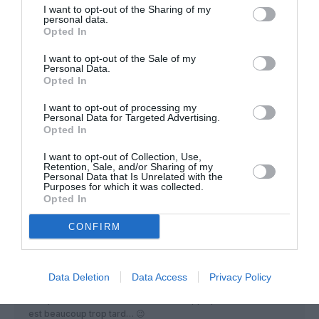
Ryanair et Easy jet avec 550 avions !
I want to opt-out of the Sharing of my
personal data.
Opted In
RÉPONDRE
I want to opt-out of the Sale of my
Personal Data.
Opted In
rabie
a commenté :
23 avril 2015 - 8 h 35 min
I want to opt-out of processing my
Bravo eazy jet bonne continuation
Personal Data for Targeted Advertising.
Opted In
RÉPONDRE
I want to opt-out of Collection, Use,
Retention, Sale, and/or Sharing of my
Personal Data that Is Unrelated with the
Purposes for which it was collected.
ArthurPNC
a commenté :
23 avril 2015 - 9 h 21 min
Opted In
Tous les Airbus de la famille A320 ne sont pas assemblés à
CONFIRM
Toulouse et ceux d’easyJet sont pour 90% assemblés à
Hambourg! 😉 Même si le consortium est Européen et que le
siège est Français l’assemblage pour easyJet reste
allemand…
Data Deletion
Data Access
Privacy Policy
Bravo à easyJet en tout cas, espérons qu’une compagnie
française trouve la même recette et l’applique… Même si il
est beaucoup trop tard… 😉