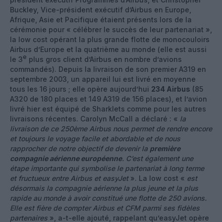
Buckley, Vice-président exécutif d’Airbus en Europe,
Afrique, Asie et Pacifique étaient présents lors de la
cérémonie pour « célébrer le succès de leur partenariat »,
la low cost opérant la plus grande flotte de monocouloirs
Airbus d’Europe et la quatrième au monde (elle est aussi
e
le 3
plus gros client d’Airbus en nombre d’avions
commandés). Depuis la livraison de son premier A319 en
septembre 2003, un appareil lui est livré en moyenne
tous les 16 jours ; elle opère aujourd’hui
234 Airbus
(85
A320 de 180 places et 149 A319 de 156 places), et l’avion
livré hier est équipé de Sharklets comme pour les autres
livraisons récentes. Carolyn McCall a déclaré : «
la
livraison de ce 250ème Airbus nous permet de rendre encore
et toujours le voyage facile et abordable et de nous
rapprocher de notre objectif de devenir la
première
compagnie aérienne européenne
. C’est également une
étape importante qui symbolise le partenariat à long terme
et fructueux entre Airbus et easyJet
». La low cost «
est
désormais la compagnie aérienne la plus jeune et la plus
rapide au monde à avoir constitué une flotte de 250 avions.
Elle est fière de compter Airbus et CFM parmi ses fidèles
partenaires
», a-t-elle ajouté, rappelant qu’easyJet opère