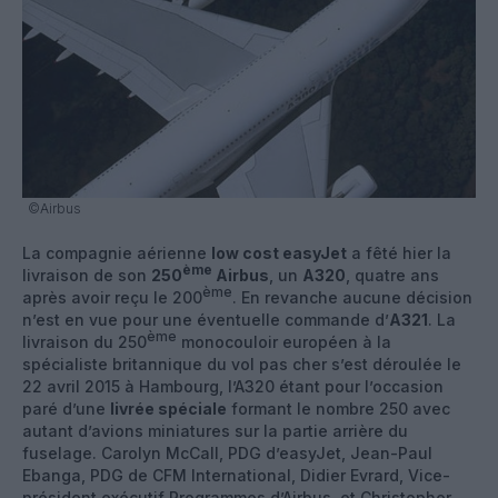
©Airbus
La compagnie aérienne
low cost easyJet
a fêté hier la
ème
livraison de son
250
Airbus
, un
A320
, quatre ans
ème
après avoir reçu le 200
. En revanche aucune décision
n’est en vue pour une éventuelle commande d’
A321
. La
ème
livraison du 250
monocouloir européen à la
spécialiste britannique du vol pas cher s’est déroulée le
22 avril 2015 à Hambourg, l’A320 étant pour l’occasion
paré d’une
livrée spéciale
formant le nombre 250 avec
autant d’avions miniatures sur la partie arrière du
fuselage. Carolyn McCall, PDG d’easyJet, Jean-Paul
Ebanga, PDG de CFM International, Didier Evrard, Vice-
président exécutif Programmes d’Airbus, et Christopher