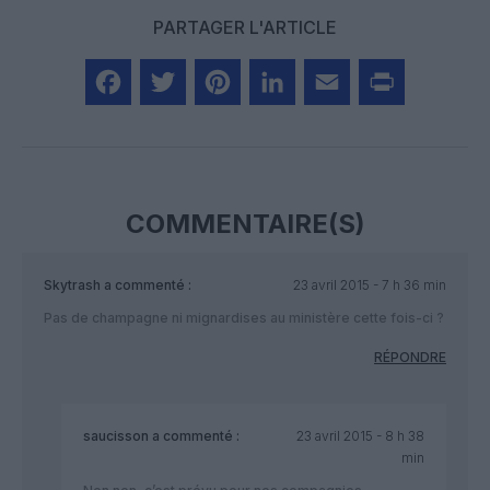
PARTAGER L'ARTICLE
Facebook
Twitter
Pinterest
LinkedIn
Email
Print
COMMENTAIRE(S)
Skytrash
a commenté :
23 avril 2015 - 7 h 36 min
Pas de champagne ni mignardises au ministère cette fois-ci ?
RÉPONDRE
saucisson
a commenté :
23 avril 2015 - 8 h 38
min