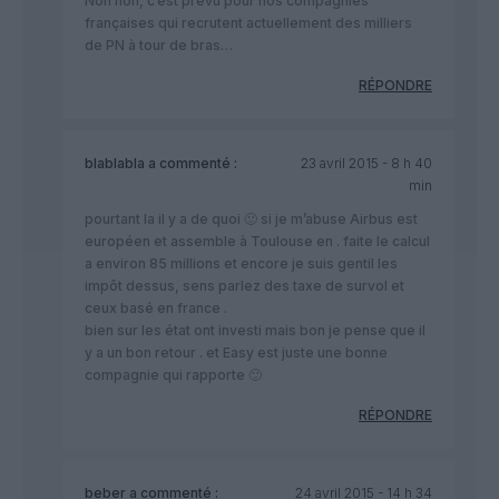
Non non, c’est prévu pour nos compagnies
françaises qui recrutent actuellement des milliers
de PN à tour de bras…
RÉPONDRE
blablabla
a commenté :
23 avril 2015 - 8 h 40
min
pourtant la il y a de quoi 🙂 si je m’abuse Airbus est
européen et assemble à Toulouse en . faite le calcul
a environ 85 millions et encore je suis gentil les
impôt dessus, sens parlez des taxe de survol et
ceux basé en france .
bien sur les état ont investi mais bon je pense que il
y a un bon retour . et Easy est juste une bonne
compagnie qui rapporte 🙂
RÉPONDRE
beber
a commenté :
24 avril 2015 - 14 h 34