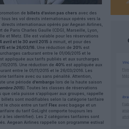
 promotion de
billets d’avion pas chers
avec des
 tous les vol directs internationaux opérés vers la
s directs internationaux opérés par Aegean Airlines,
 de Paris Charles Gaulle (CDG), Marseille, Lyon,
e et Metz. Elle est valable pour les réservations
 avril et le 30 avril 2015
à minuit, et pour des
15 et le 26/03/16.
Une réduction de
20%
est
surcharges carburant entre le 01/06/2015 et le
st appliquée aux tarifs publiés et aux surcharges
Vin
31/10/2015. Une réduction de
40%
est appliquée aux
Flyn
urant entre le 01/11/2015 et le 26/03/2016. Les
rie tarifaire avec ou sans pénalité. Attention,
Méd
iste une période
d’embargo
lors de la haute saison
ptembre 2015
).
Toutes les classes de réservations
s que cela puisse s’appliquer aux groupes, rappelle
Ibr
illets sont modifiables selon la catégorie tarifaire
Fia
t le choix entre un tarif
Flex
avec bagage et un
rifaire du tarif GoLight comporte toujours les
ano
à les identifier). Les 2 catégories tarifaires sont
attr
iés. Aegean Airlines rappelle son programme estival