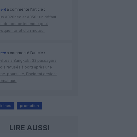
cent
a commenté l'article :
bus A320neo et A350 : un défaut
ent de bouton incendie peut
oquer l’arrêt d’un moteur
cent
a commenté l'article :
vilités à Bangkok : 22 passagers
nois refusés à bord après une
se-poursuite, l’incident devient
lomatique
irlines
promotion
LIRE AUSSI