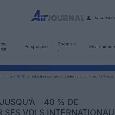
SE CONNEC
Low
Zoom sur
Perspective
Environneme
cost
…
Edito
En chiffres
Avis d’expert
 jusqu’à – 40 % de réduction sur ses vols internationaux vers la Grèce
AJ Académie
Vidéo
JUSQU’À – 40 % DE
 SES VOLS INTERNATIONA