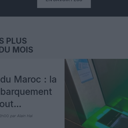
S PLUS
DU MOIS
du Maroc : la
mbarquement
out
 avec Pax
12h00
par Alain Hai