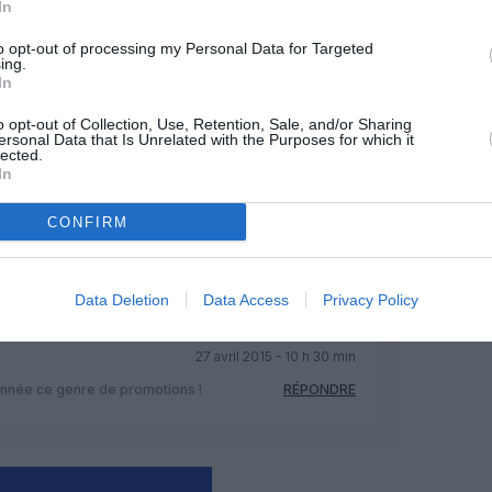
In
to opt-out of processing my Personal Data for Targeted
ing.
25 avril 2015 - 19 h 02 min
In
’esclavagisme, de cie aerienne subsidié
o opt-out of Collection, Use, Retention, Sale, and/or Sharing
ersonal Data that Is Unrelated with the Purposes for which it
lected.
 Gulf Sisters?
RÉPONDRE
In
CONFIRM
26 avril 2015 - 9 h 29 min
RÉPONDRE
Data Deletion
Data Access
Privacy Policy
27 avril 2015 - 10 h 30 min
nnée ce genre de promotions !
RÉPONDRE