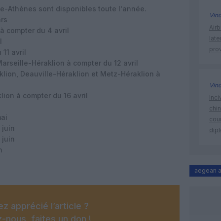
le-Athènes sont disponibles toute l'année.
Vin
rs
Air
 compter du 4 avril
lat
l
prov
11 avril
arseille-Héraklion à compter du 12 avril
lion, Deauville-Héraklion et Metz-Héraklion à
Vin
ion à compter du 16 avril
Inci
chi
ai
cour
juin
dip
juin
n
aegean a
z apprécié l’article ?
-nous, faites un don !