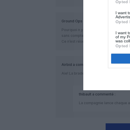
Opted 
I want 
Advertis
Ground Ops VP EY
a commenté :
Opted 
Pourquoi n y a t il aucune insinuation d
I want t
sans compter, etc ?
of my P
was col
Ce n’est réservé qu’aux promotions des
Opted 
Airbid
a commenté :
Aie! La braderie ce n’est pas bon signe.
thibault
a commenté :
La compagnie lance chaque a