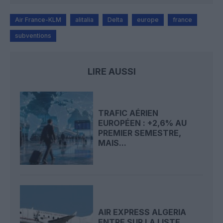
Air France-KLM
alitalia
Delta
europe
france
subventions
LIRE AUSSI
TRAFIC AÉRIEN
EUROPÉEN : +2,6% AU
PREMIER SEMESTRE,
MAIS...
AIR EXPRESS ALGERIA
ENTRE SUR LA LISTE