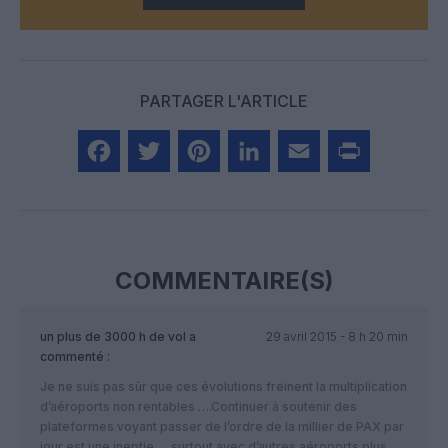
PARTAGER L'ARTICLE
Facebook
Twitter
Pinterest
LinkedIn
Email
Print
COMMENTAIRE(S)
un plus de 3000 h de vol
a
29 avril 2015 - 8 h 20 min
commenté :
Je ne suis pas sûr que ces évolutions freinent la multiplication
d’aéroports non rentables ….Continuer à soutenir des
plateformes voyant passer de l’ordre de la millier de PAX par
jour est une ineptie ….surtout avec d’autres aéroports plus