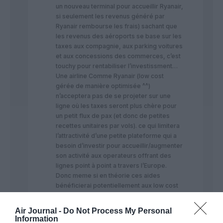
un nouveau terminal pour accueillir Ryanair,
si seulement les revenus généré par
Ryanair rembourse les frais) sachant que
les revenus des aéroports se base sur les
taxes aux compagnie, aux parking voitures
et aux concessions des commerces, c’est
touchy pour rentabiliser l’investissment…
Une airline Comme Ryanair (low cost
gérée de manière optimisée ^^)
n’acceptera pas de se projeter sur une
ligne où les taxes seront plus chère pour
un petit flux de pax (et donc de petites
recettes unitaires par vols). ce qui limitera
l’attractivité d’une petite plateforme qui a
besoin d’investir pour accueillir/augmenter
son activité aux operateurs offrant des
lignes point à point a travers l’Europe.
Donc meme si en théorie ces aides
bénéficierai potentiellement aux low cost
étrangères opérant en France, il n’est
précisé nulle pars si ces aides financières
Air Journal -
Do Not Process My Personal
son conditionnées par la santé financières
Information