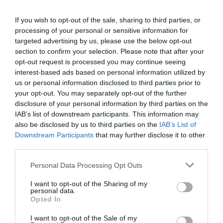
de la compagnie (en gros si toi y en a pas
etre en déficit toi y en a pas avoir de
If you wish to opt-out of the sale, sharing to third parties, or
l’argent) ce qui mettrait directement hors
processing of your personal or sensitive information for
jeux Ryanair sur ce terrain. Ce que je vois
targeted advertising by us, please use the below opt-out
c’est que l’idée est bonne sur le papier car
section to confirm your selection. Please note that after your
irait dans le sens du client…mais en
opt-out request is processed you may continue seeing
pratique je crains que au contraire cela
n’aide car bloquer l’acces aux clients
interest-based ads based on personal information utilized by
potentiels à des compagnies proposant
us or personal information disclosed to third parties prior to
des prix attractifs pour 80% des Français a
your opt-out. You may separately opt-out of the further
des destination nouvelles et n’aide pas ou
disclosure of your personal information by third parties on the
très peu aux développement régional. Et
IAB’s list of downstream participants. This information may
sécuriserai des compagnies qui ne trouve
also be disclosed by us to third parties on the
IAB’s List of
pas à l’immédiat, un intérêt a se
Downstream Participants
that may further disclose it to other
développer sur ces marché car ne
third parties.
correspondant pas à leurs stratégies sur
le moyens terme. Sachez monsieur que
Personal Data Processing Opt Outs
j’apprecie vos commmentaires et analyses
sur ce site (petit avis perso)
I want to opt-out of the Sharing of my
personal data.
Opted In
RÉPONDRE
I want to opt-out of the Sale of my