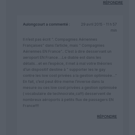
RÉPONDRE
Aulongcourt
a commenté :
29 avril 2015 - 11 h 57
min
Il n’est pas écrit “. Compagnies Aériennes
Françaises” dans l’article, mais ” Compagnies
Aériennes EN France”.. C’est à dire desservant un
aeroport EN France….Le diable est dans les
détails…et en l’espèce, il met à mal votre théories
d’un dispositif destine à ” supporter les le gay
contre les low cost privées a la gestion optimisée…”
En fait, c’est peut être meme l’inverse dans la
mesure ou ces low cost privées a gestion optimisée
( vocabulaire de technocrate,ca!!!) desservent de
nombreux aéroports à petits flux de passagers EN
France!!!!
RÉPONDRE