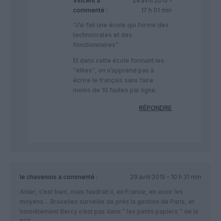
Vincent
a
29 avril 2015 -
commenté :
17 h 01 min
“J’ai fait une école qui forme des
technocrates et des
fonctionnaires”
Et dans cette école formant les
“élites”, on n’apprend pas à
écrire le français sans faire
moins de 10 fautes par ligne.
RÉPONDRE
le chavenois
a commenté :
29 avril 2015 - 10 h 31 min
Aider, c’est bien, mais faudrait il, en France, en avoir les
moyens… Bruxelles surveille de près la gestion de Paris, et
honnêtement Bercy n’est pas dans ” les petits papiers ” de la