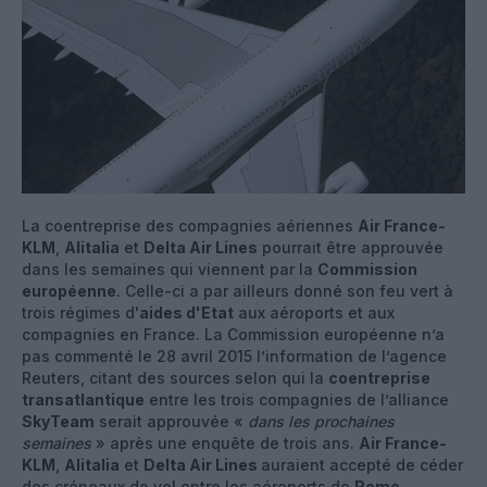
La coentreprise des compagnies aériennes
Air France-
KLM
,
Alitalia
et
Delta Air Lines
pourrait être approuvée
dans les semaines qui viennent par la
Commission
européenne
. Celle-ci a par ailleurs donné son feu vert à
trois régimes d'
aides d'Etat
aux aéroports et aux
compagnies en France. La Commission européenne n’a
pas commenté le 28 avril 2015 l’information de l’agence
Reuters, citant des sources selon qui la
coentreprise
transatlantique
entre les trois compagnies de l’alliance
SkyTeam
serait approuvée «
dans les prochaines
semaines
» après une enquête de trois ans.
Air France-
KLM
,
Alitalia
et
Delta Air Lines
auraient accepté de céder
des créneaux de vol entre les aéroports de
Rome-