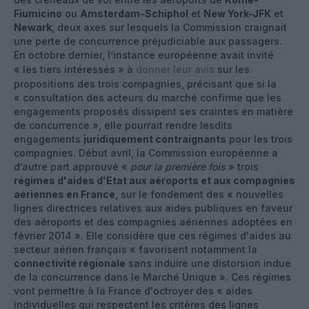
Fiumicino
ou
Amsterdam-Schiphol
et
New York-JFK
et
Newark
, deux axes sur lesquels la Commission craignait
une perte de concurrence préjudiciable aux passagers.
En octobre dernier, l’instance européenne avait invité
« les tiers intéressés » à
donner leur avis
sur les
propositions des trois compagnies, précisant que si la
« consultation des acteurs du marché confirme que les
engagements proposés dissipent ses craintes en matière
de concurrence », elle pourrait rendre lesdits
engagements
juridiquement contraignants
pour les trois
compagnies. Début avril, la Commission européenne a
d’autre part approuvé «
pour la première fois
» trois
régimes d'aides d'Etat aux aéroports et aux compagnies
aériennes en France
, sur le fondement des « nouvelles
lignes directrices relatives aux aides publiques en faveur
des aéroports et des compagnies aériennes adoptées en
février 2014 ». Elle considère que ces régimes d'aides au
secteur aérien français « favorisent notamment la
connectivité régionale
sans induire une distorsion indue
de la concurrence dans le Marché Unique ». Ces régimes
vont permettre à la France d'octroyer des « aides
individuelles qui respectent les critères des lignes