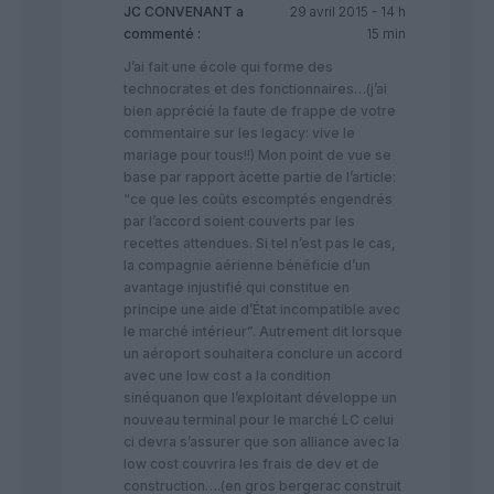
JC CONVENANT
a
29 avril 2015 - 14 h
commenté :
15 min
J’ai fait une école qui forme des
technocrates et des fonctionnaires…(j’ai
bien apprécié la faute de frappe de votre
commentaire sur les legacy: vive le
mariage pour tous!!) Mon point de vue se
base par rapport àcette partie de l’article:
“ce que les coûts escomptés engendrés
par l’accord soient couverts par les
recettes attendues. Si tel n’est pas le cas,
la compagnie aérienne bénéficie d’un
avantage injustifié qui constitue en
principe une aide d’État incompatible avec
le marché intérieur”. Autrement dit lorsque
un aéroport souhaitera conclure un accord
avec une low cost a la condition
sinéquanon que l’exploitant développe un
nouveau terminal pour le marché LC celui
ci devra s’assurer que son alliance avec la
low cost couvrira les frais de dev et de
construction….(en gros bergerac construit