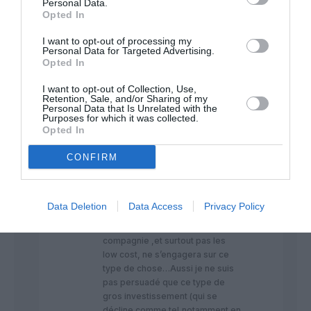
Personal Data.
Opted In
Aulongcourt
a
29 avril 2015 -
commenté :
16 h 53 min
I want to opt-out of processing my
Personal Data for Targeted Advertising.
Pour ce qui est de ..legacy…plus
Opted In
qu’une faute de frappe,c’est
plutôt le correcteur automatique
I want to opt-out of Collection, Use,
qui est a incriminer..Parfois il rend
Retention, Sale, and/or Sharing of my
de vrais services,parfois il joue
Personal Data that Is Unrelated with the
Purposes for which it was collected.
des tours cocasses:cela a été le
Opted In
cas cette fois ci!!
CONFIRM
Pour le reste,vôtre argumentaire
se tient avec l’exemple que vous
prenez (Terminal à Bergerac)…
mais justement, je doute que cet
Data Deletion
Data Access
Privacy Policy
exemple soit judicieux car on
comprend bien qu’aucune
compagnie ,et surtout pas les
low cost, ne s’engagera sur ce
type de chose…Aussi je ne suis
pas persuadé que ce type de
gros investissement (qui se
décline comme tel,notamment en