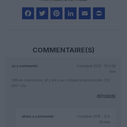
Facebook
Twitter
Pinterest
LinkedIn
Email
Print
COMMENTAIRE(S)
Jo
a commenté :
1 octobre 2015 - 12 h 09
min
399 en classe eco, et y en a qui critique la densité des COI
d’AF ! Oo
RÉPONDRE
allons
a commenté :
1 octobre 2015 - 12 h
33 min