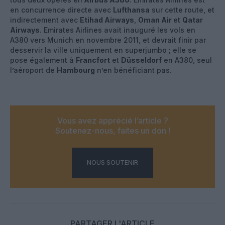
en concurrence directe avec
Lufthansa
sur cette route, et
indirectement avec
Etihad Airways
,
Oman Air
et
Qatar
Airways
. Emirates Airlines avait inauguré les vols en
A380 vers Munich en novembre 2011, et devrait finir par
desservir la ville uniquement en superjumbo ; elle se
pose également à
Francfort
et
Düsseldorf
en A380, seul
l’aéroport de
Hambourg
n’en bénéficiant pas.
Vous avez apprécié l’article ?
Soutenez-nous, faites un don !
NOUS SOUTENIR
PARTAGER L'ARTICLE