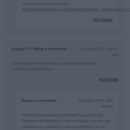
Je pense qu’il y a un erreur :
http://www.emirates.com/fr/french/flying/our_fleet/boeing_7
RÉPONDRE
Boeing 777-300er
a commenté :
1 octobre 2015 - 12 h 27
min
Tri quotidien WESH !!!!! C’est autant que sur Paris !
ALERTE SUBVENTIONS !!
RÉPONDRE
Roman
a commenté :
1 octobre 2015 - 13 h
06 min
Va falloir m’expliquer quel intérêt pourrait avoir
l’aéroport de Munich ou celui de Dubai à verser des
subventions à Emirates pour l’exploitation de ce