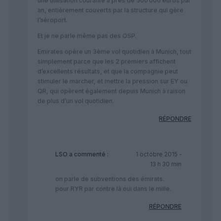
une utilisation courante à près de 500’000 euros par
an, entièrement couverts par la structure qui gère
l’aéroport.
Et je ne parle même pas des OSP.
Emirates opère un 3ème vol quotidien à Munich, tout
simplement parce que les 2 premiers affichent
d’excellents résultats, et que la compagnie peut
stimuler le marcher, et mettre la pression sur EY ou
QR, qui opèrent également depuis Munich à raison
de plus d’un vol quotidien.
RÉPONDRE
LSO
a commenté :
1 octobre 2015 -
13 h 30 min
on parle de subventions des émirats.
pour RYR par contre là oui dans le mille.
RÉPONDRE