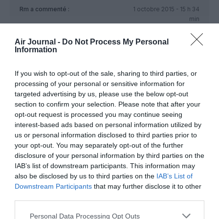
Rm
a commenté :
1 octobre 2015 - 15 h 34
min
Et dire que c’est toute une histoire pour avoir un vol quotidien
Air Journal -
Do Not Process My Personal
pour Lyon
Information
Pathetique
RÉPONDRE
If you wish to opt-out of the sale, sharing to third parties, or
processing of your personal or sensitive information for
targeted advertising by us, please use the below opt-out
section to confirm your selection. Please note that after your
Boeing 777-300er
a
1 octobre 2015 - 16 h
opt-out request is processed you may continue seeing
commenté :
57 min
interest-based ads based on personal information utilized by
L’État protège Air France face aux compagnies
us or personal information disclosed to third parties prior to
étrangères qui n’ont pas les mêmes charges. Ce
your opt-out. You may separately opt-out of the further
n’est pas une “exception française”; le Canada le fait
disclosure of your personal information by third parties on the
aussi, la Chine le fait également… Alors l’Europe du
IAB’s list of downstream participants. This information may
libéralisme sauvage non merci !
also be disclosed by us to third parties on the
IAB’s List of
Downstream Participants
that may further disclose it to other
RÉPONDRE
third parties.
Personal Data Processing Opt Outs