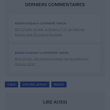
DERNIERS COMMENTAIRES
Mathématiques
a commenté l'article :
19 h 23 sans escale : le Boeing 777F de National
Airlines relie l’Écosse à l’Australie
Badissi novembri
a commenté l'article :
Nice–Corse : ces vols électriques qui se profilent à
l’horizon 2030
Dubai
emirates airlines
Munich
LIRE AUSSI