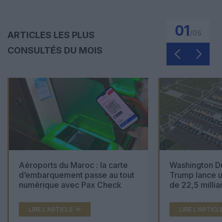
01
/
05
ARTICLES LES PLUS
CONSULTÉS DU MOIS
Aéroports du Maroc : la carte
Washington Du
d’embarquement passe au tout
Trump lance u
numérique avec Pax Check
de 22,5 millia
LIRE L'ARTICLE
LIRE L'ARTICL