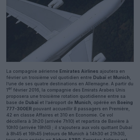
La compagnie aérienne
Emirates Airlines
ajoutera en
février un troisième vol quotidien entre
Dubaï
et
Munich
,
l’une de ses quatre destinations en Allemagne. A partir du
er
1
février 2016, la compagnie des Emirats Arabes Unis
proposera une troisième rotation quotidienne entre sa
base de
Dubaï
et l’aéroport de
Munich
, opérée en
Boeing
777-300ER
pouvant accueillir 8 passagers en Première,
42 en classe Affaires et 310 en Economie. Ce vol
décollera à 3h20 (arrivée 7h10) et repartira de Bavière à
10h10 (arrivée 19h10) ; il s’ajoutera aux vols quittant Dubaï
à 8h45 et 16h45 (retours de Munich à 14h30 et 21h30),
tous deux opérés en
Airbus A380
. Emirates Airlines est