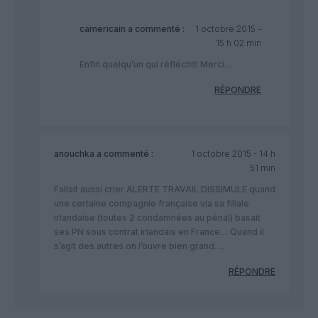
camericain
a commenté :
1 octobre 2015 -
15 h 02 min
Enfin quelqu’un qui réfléchit! Merci…
RÉPONDRE
anouchka
a commenté :
1 octobre 2015 - 14 h
51 min
Fallait aussi crier ALERTE TRAVAIL DISSIMULE quand
une certaine compagnie française via sa filiale
irlandaise (toutes 2 condamnées au pénal) basait
ses PN sous contrat irlandais en France… Quand il
s’agit des autres on l’ouvre bien grand….
RÉPONDRE