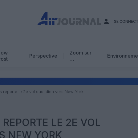
SE CONNEC
Low
Zoom sur
Perspective
Environneme
cost
…
Edito
En chiffres
Avis d’expert
s reporte le 2e vol quotidien vers New York
AJ Académie
Vidéo
 REPORTE LE 2E VOL
RS NEW YORK