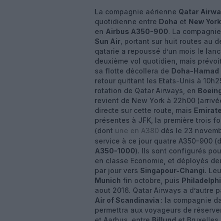
La compagnie aérienne
Qatar Airw
quotidienne entre
Doha
et
New York
en
Airbus A350-900
. La compagnie
Sun Air
, portant sur huit routes au
qatarie a repoussé d’un mois le lan
deuxième vol quotidien, mais prévoi
sa flotte décollera de
Doha-Hamad I
retour quittant les Etats-Unis à 10h
rotation de Qatar Airways, en
Boein
revient de New York à 22h00 (arrivé
directe sur cette route, mais
Emirate
présentes à JFK, la première trois fo
(dont
une en A380
dès le 23 novembr
service à ce jour quatre A350-900 (
A350-1000
). Ils sont configurés po
en classe Economie, et déployés deu
par jour vers
Singapour-Changi
. Le
Munich
fin octobre, puis
Philadelph
aout 2016. Qatar Airways a d’autre 
Air of Scandinavia
: la compagnie da
permettra aux voyageurs de réserv
et Aarhus, entre
Billund
et Bruxelles