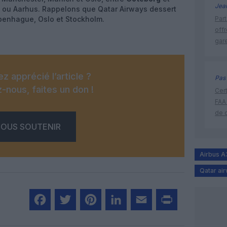
Jea
 ou Aarhus. Rappelons que Qatar Airways dessert
penhague, Oslo et Stockholm.
Part
off
gar
z apprécié l’article ?
Pas 
-nous, faites un don !
Cert
FAA
de 
OUS SOUTENIR
Airbus 
Qatar ai
Facebook
Twitter
Pinterest
LinkedIn
Email
Print