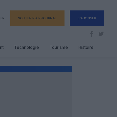
TER
SOUTENIR AIR JOURNAL
S'ABONNER
nt
Technologie
Tourisme
Histoire
Pratique
Hôtellerie
Voyages d’affaires