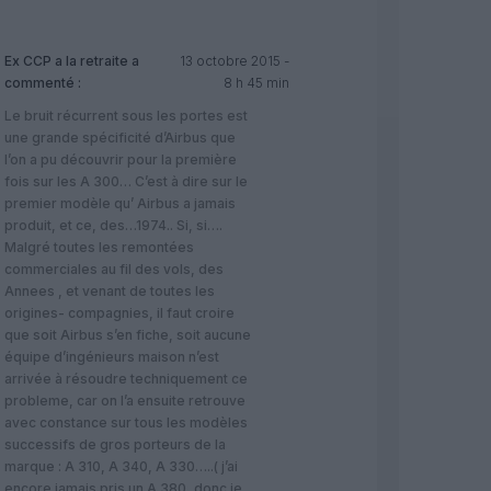
Ex CCP a la retraite
a
13 octobre 2015 -
commenté :
8 h 45 min
Le bruit récurrent sous les portes est
une grande spécificité d’Airbus que
l’on a pu découvrir pour la première
fois sur les A 300… C’est à dire sur le
premier modèle qu’ Airbus a jamais
produit, et ce, des…1974.. Si, si….
Malgré toutes les remontées
commerciales au fil des vols, des
Annees , et venant de toutes les
origines- compagnies, il faut croire
que soit Airbus s’en fiche, soit aucune
équipe d’ingénieurs maison n’est
arrivée à résoudre techniquement ce
probleme, car on l’a ensuite retrouve
avec constance sur tous les modèles
successifs de gros porteurs de la
marque : A 310, A 340, A 330…..( j’ai
encore jamais pris un A 380, donc je