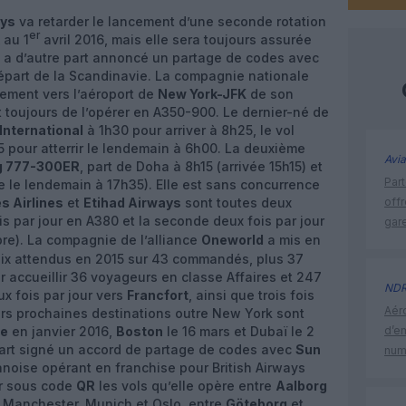
ays
va retarder le lancement d’une seconde rotation
er
au 1
avril 2016, mais elle sera toujours assurée
 a d’autre part annoncé un partage de codes avec
 départ de la Scandinavie. La compagnie nationale
cement vers l’aéroport de
New York-JFK
de son
t toujours de l’opérer en A350-900. Le dernier-né de
nternational
à 1h30 pour arriver à 8h25, le vol
25 pour atterrir le lendemain à 6h00. La deuxième
Avia
g 777-300ER
, part de Doha à 8h15 (arrivée 15h15) et
Part
e le lendemain à 17h35). Elle est sans concurrence
s Airlines
et
Etihad Airways
sont toutes deux
off
is par jour en A380 et la seconde deux fois par jour
gar
e). La compagnie de l’alliance
Oneworld
a mis en
dix attendus en 2015 sur 43 commandés, plus 37
ur accueillir 36 voyageurs en classe Affaires et 247
ND
x fois par jour vers
Francfort
, ainsi que trois fois
Aéro
urs prochaines destinations outre New York sont
ie
en janvier 2016,
Boston
le 16 mars et Dubaï le 2
d’e
part signé un accord de partage de codes avec
Sun
num
noise opérant en franchise pour British Airways
er sous code
QR
les vols qu’elle opère entre
Aalborg
, Manchester, Munich et Oslo, entre
Göteborg
et