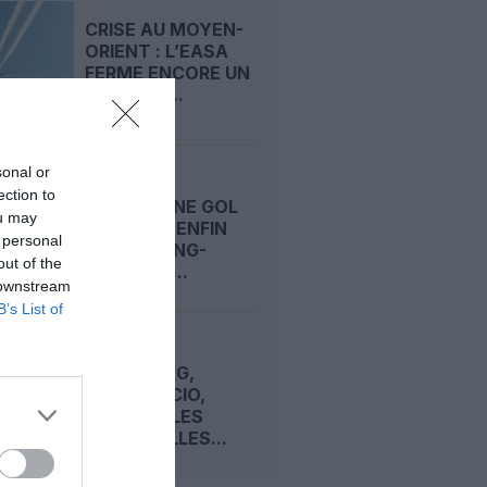
CRISE AU MOYEN-
ORIENT : L’EASA
FERME ENCORE UN
PEU PLUS...
sonal or
LA LOW
ection to
BRÉSILIENNE GOL
ou may
SE LANCE ENFIN
 personal
SUR LE LONG-
out of the
COURRIER...
 downstream
B’s List of
DJIBOUTI,
HAMBOURG,
MOGADISCIO,
VENISE… LES
TREIZE VILLES...