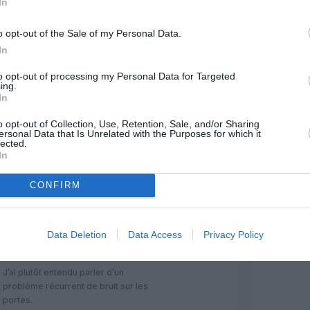
In
RÉPONDRE
o opt-out of the Sale of my Personal Data.
In
é :
12 octobre 2015 - 12 h 31 min
to opt-out of processing my Personal Data for Targeted
ment qu’il refuse de prendre
ing.
…
RÉPONDRE
In
o opt-out of Collection, Use, Retention, Sale, and/or Sharing
ersonal Data that Is Unrelated with the Purposes for which it
ommenté :
12 octobre 2015 - 13 h
lected.
37 min
In
ne histoire de moquette ou
CONFIRM
RÉPONDRE
Data Deletion
Data Access
Privacy Policy
Philippe
a commenté :
12 octobre 2015 -
18 h 44 min
J’ai plutôt entendu parler d’un
problème récurrent de bruit sur les
portes.