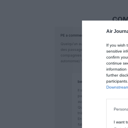
COM
Air Journa
PE
a commenté :
Quelqu’un aurait-il des retours d’expér
If you wish 
des passagers (en terme de confort/esp
sensitive in
compagnies aériennes (fiabilité, perf
confirm you
autonomie) ?
continue se
information 
further disc
participants
bencello
a commenté :
Downstream 
Il semblerait que Al-Baker en s
pas hurlé sur les dernières liv
auprès de Tim Clark (celui-l
Quant aux chiffres de 98% de f
Persona
très bien placés compte tenu 
Enfin concernant les perform
I want t
fabrications (inhérent à ce g