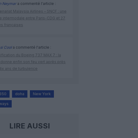
n Neymar
a commenté l'article :
enariat Malaysia Airlines – SNCF : une
re intermodale entre Paris-CDG et 27
es françaises
si Cool
a commenté l'article :
ification du Boeing 737 MAX 7 : la
 donne enfin son feu vert après près
dix ans de turbulence
A350
doha
New York
rways
LIRE AUSSI