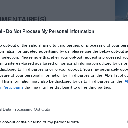
MENTAIRE(S)
l -
Do Not Process My Personal Information
12 octobre 2015 - 11 h 54 min
ience sur l’A350 ? Répond-il aux attentes
to opt-out of the sale, sharing to third parties, or processing of your per
ace en cabine/silence) et à celles des
formation for targeted advertising by us, please use the below opt-out s
ormances d’emport, consommation,
r selection. Please note that after your opt-out request is processed y
RÉPONDRE
eing interest-based ads based on personal information utilized by us or
disclosed to third parties prior to your opt-out. You may separately opt-
losure of your personal information by third parties on the IAB’s list of
. This information may also be disclosed by us to third parties on the
IA
12 octobre 2015 - 12 h 12 min
Participants
that may further disclose it to other third parties.
oit assez satisfait (en tout cas il n’a
raisons) à tel point qu’il fanfaronne
à même qui avait annulé sa commande).
iabilité avancés par Airbus, ils sont
l Data Processing Opt Outs
de la jeunesse de l’appareil.
ances, le surpoids des premières
o opt-out of the Sharing of my personal data.
enre de lancement) a été en grande