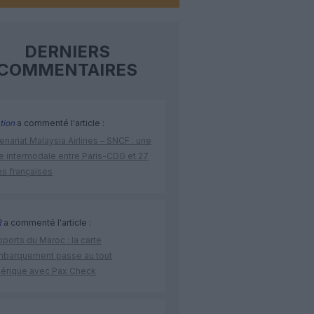
DERNIERS
COMMENTAIRES
tion
a commenté l'article :
enariat Malaysia Airlines – SNCF : une
re intermodale entre Paris-CDG et 27
es françaises
R
a commenté l'article :
ports du Maroc : la carte
mbarquement passe au tout
érique avec Pax Check