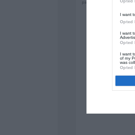
Opted 
partie résorbé.
I want t
Opted 
Philippe
a comment
I want 
Après ça fait un mo
Advertis
livraison du MSN 8
Opted 
I want t
of my P
A350
a c
was col
Opted 
encore u
finition…