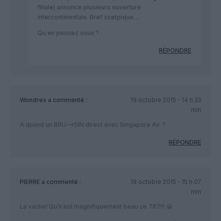
filiale) annonce plusieurs ouverture
intercontinentale. Bref scetpique…
Qu en pensez vous ?
RÉPONDRE
Wondrex
a commenté :
19 octobre 2015 - 14 h 33
min
Á quand un BRU–>SIN direct avec Singapore Air ?
RÉPONDRE
PIERRE
a commenté :
19 octobre 2015 - 15 h 07
min
La vache! Qu’il est magnifiquement beau ce 787!!! 😀