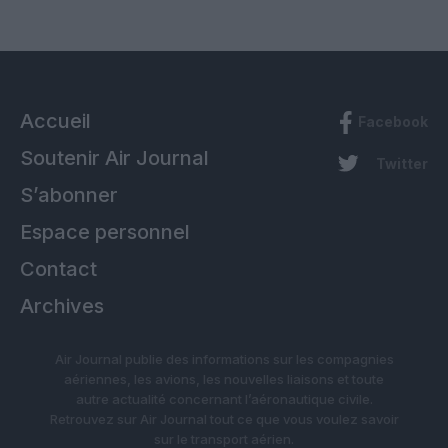
Accueil
Facebook
Soutenir Air Journal
Twitter
S’abonner
Espace personnel
Contact
Archives
Air Journal publie des informations sur les compagnies
aériennes, les avions, les nouvelles liaisons et toute
autre actualité concernant l’aéronautique civile.
Retrouvez sur Air Journal tout ce que vous voulez savoir
sur le transport aérien.