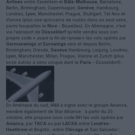
Airlines
entre Zaventem et
Bâle-Mulhouse
, Barcelone,
Berlin, Birmingham, Copenhague,
Genève
, Hambourg,
Londres,
Lyon
, Manchester, Prague, Stuttgart, Tel Aviv et
Vienne (plus une quinzaine de routes dans un seul sens,
parmi lesquelles le
Nice
– Bruxelles). En Allemagne, c’est
via l’aéroport de
Düsseldorf
qu’elle vendra sous son
propre code «
avant la fin de l’année
» les vols opérés par
Germanwings
et
Eurowings
vers et depuis Berlin,
Birmingham, Dresde,
Genève
Hambourg, Leipzig, Londres,
Lyon
, Manchester, Milan, Prague, Vienne et Zurich (plus
onze autres à sens unique dont le
Paris
– Düsseldorf).
En Amérique du sud, ANA a signé avec le groupe Avianca,
membre également de Star Alliance : à partir du 25
octobre, elle propose sous code NH les vols opérés par
Avianca
, par
TACA
ou par
LACSA
entre
Londres-
Heathrow
et Bogota ; entre
Chicago
et San Salvador :