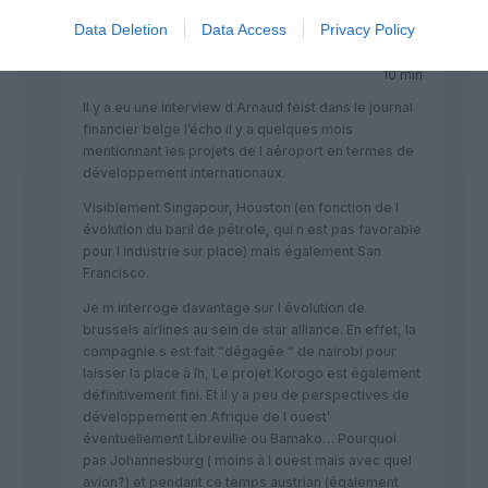
Data Deletion
Data Access
Privacy Policy
Tonio
a commenté :
19 octobre 2015 - 21 h
10 min
Il y a eu une interview d Arnaud feist dans le journal
financier belge l’écho il y a quelques mois
mentionnant les projets de l aéroport en termes de
développement internationaux.
Visiblement Singapour, Houston (en fonction de l
évolution du baril de pétrole, qui n est pas favorable
pour l industrie sur place) mais également San
Francisco.
Je m interroge davantage sur l évolution de
brussels airlines au sein de star alliance. En effet, la
compagnie s est fait “dégagée ” de nairobi pour
laisser la place à lh, Le projet Korogo est également
définitivement fini. Et il y a peu de perspectives de
développement en Afrique de l ouest’
éventuellement Libreville ou Bamako… Pourquoi
pas Johannesburg ( moins à l ouest mais avec quel
avion?) et pendant ce temps austrian (également