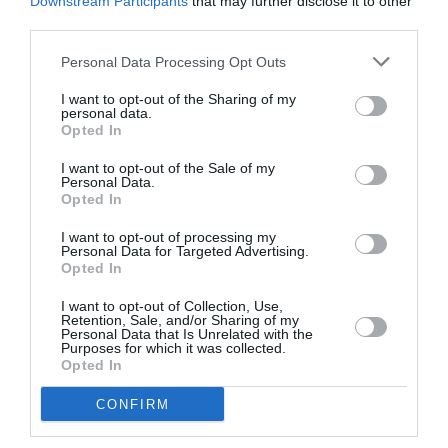
Downstream Participants
that may further disclose it to other
La plateforme bruxelloise est en pleine renaissance.
third parties.
Il y a 10 ans les vols LC étaient quasi inexistant (à part SN sur
l’Afrique et quelques vols USA de AA,DL, etc.)
Personal Data Processing Opt Outs
Maintenant il y a Etihad, Jet Airways, Emirates, Thai, Qatar,
ANA, etc.
I want to opt-out of the Sharing of my
Et SN n’a jamais si bien fonctionné…
personal data.
Opted In
La concurrence…
I want to opt-out of the Sale of my
RÉPONDRE
Personal Data.
Opted In
I want to opt-out of processing my
Boeing 777-300ER
a
19 octobre 2015 - 14 h
Personal Data for Targeted Advertising.
commenté :
46 min
Opted In
Il faut dire que depuis le traité de Maastricht,
I want to opt-out of Collection, Use,
Bruxelles a fortement gagné en importance au point
Retention, Sale, and/or Sharing of my
de devenir une ville mondiale. Ceux qui remplissent
Personal Data that Is Unrelated with the
Purposes for which it was collected.
les Thalys entre Paris/Amsterdam et Bruxelles
Opted In
travaillent en grande majorité dans les institutions
européennes qui sont supranationales c’est dire…
CONFIRM
RÉPONDRE