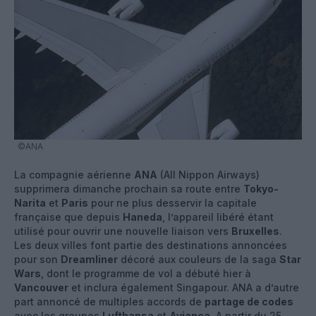
©ANA
La compagnie aérienne
ANA
(All Nippon Airways)
supprimera dimanche prochain sa route entre
Tokyo-
Narita
et
Paris
pour ne plus desservir la capitale
française que depuis
Haneda
, l’appareil libéré étant
utilisé pour ouvrir une nouvelle liaison vers
Bruxelles
.
Les deux villes font partie des destinations annoncées
pour son
Dreamliner
décoré aux couleurs de la saga
Star
Wars
, dont le programme de vol a débuté hier à
Vancouver
et inclura également Singapour. ANA a d’autre
part annoncé de multiples accords de
partage de codes
avec les groupes
Lufthansa
et
Avianca
. A partir du 25