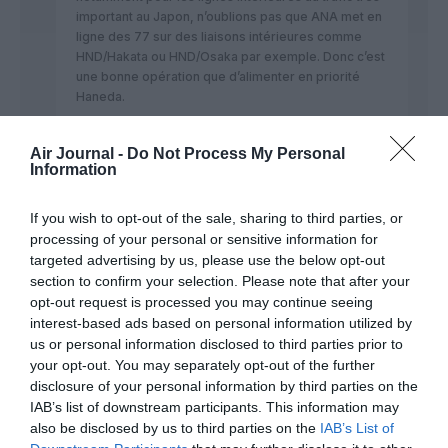
important au Japon, n’oublions pas que ANA met en
ligne des 77 sur des liaisons intérieures comme
HND/Hakata ou HND/Osaka par exemple. Donc c’est
une bonne opération que d’alimenter en priorité
Haneda.
RÉPONDRE
Air Journal -
Do Not Process My Personal
Information
bernardpf59
a
19 octobre 2015 -
If you wish to opt-out of the sale, sharing to third parties, or
commenté :
18 h 18 min
processing of your personal or sensitive information for
il fallait lire des 777, merci
targeted advertising by us, please use the below opt-out
section to confirm your selection. Please note that after your
RÉPONDRE
opt-out request is processed you may continue seeing
interest-based ads based on personal information utilized by
us or personal information disclosed to third parties prior to
your opt-out. You may separately opt-out of the further
disclosure of your personal information by third parties on the
IAB’s list of downstream participants. This information may
Ground OPS VP EY
a commenté :
19 octobre 2015 - 13 h 29
also be disclosed by us to third parties on the
IAB’s List of
min