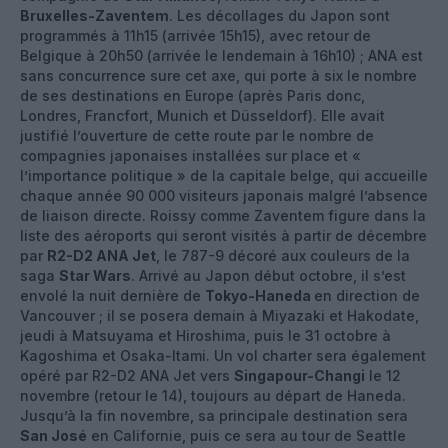
Bruxelles-Zaventem
. Les décollages du Japon sont
programmés à 11h15 (arrivée 15h15), avec retour de
Belgique à 20h50 (arrivée le lendemain à 16h10) ; ANA est
sans concurrence sure cet axe, qui porte à six le nombre
de ses destinations en Europe (après Paris donc,
Londres, Francfort, Munich et Düsseldorf). Elle avait
justifié l’ouverture de cette route par le nombre de
compagnies japonaises installées sur place et «
l’importance politique » de la capitale belge, qui accueille
chaque année 90 000 visiteurs japonais malgré l’absence
de liaison directe. Roissy comme Zaventem figure dans la
liste des aéroports qui seront visités à partir de décembre
par
R2-D2 ANA Jet
, le 787-9 décoré aux couleurs de la
saga
Star Wars
. Arrivé au Japon début octobre, il s’est
envolé la nuit dernière de
Tokyo-Haneda
en direction de
Vancouver ; il se posera demain à Miyazaki et Hakodate,
jeudi à Matsuyama et Hiroshima, puis le 31 octobre à
Kagoshima et Osaka-Itami. Un vol charter sera également
opéré par R2-D2 ANA Jet vers
Singapour-Changi
le 12
novembre (retour le 14), toujours au départ de Haneda.
Jusqu’à la fin novembre, sa principale destination sera
San José
en Californie, puis ce sera au tour de Seattle