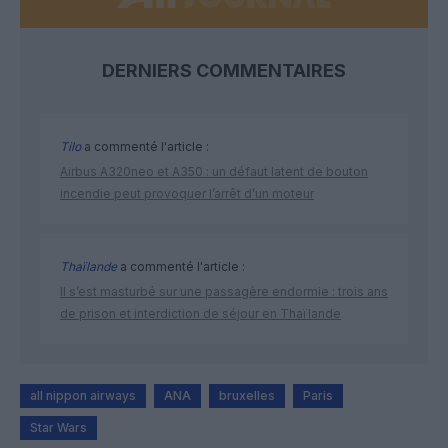
DERNIERS COMMENTAIRES
Tilo
a commenté l'article :
Airbus A320neo et A350 : un défaut latent de bouton
incendie peut provoquer l’arrêt d’un moteur
Thaïlande
a commenté l'article :
Il s’est masturbé sur une passagère endormie : trois ans
de prison et interdiction de séjour en Thaïlande
all nippon airways
ANA
bruxelles
Paris
Star Wars