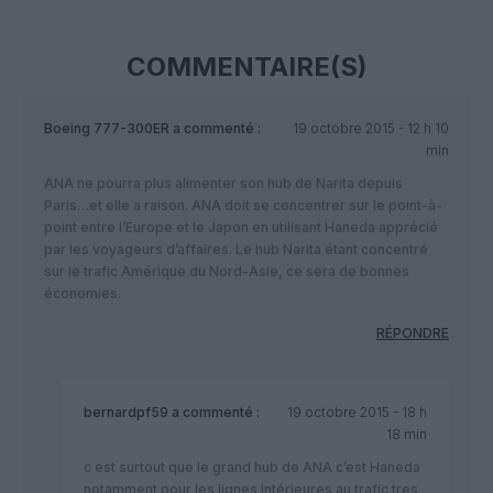
COMMENTAIRE(S)
Boeing 777-300ER
a commenté :
19 octobre 2015 - 12 h 10
min
ANA ne pourra plus alimenter son hub de Narita depuis
Paris…et elle a raison. ANA doit se concentrer sur le point-à-
point entre l’Europe et le Japon en utilisant Haneda apprécié
par les voyageurs d’affaires. Le hub Narita étant concentré
sur le trafic Amérique du Nord-Asie, ce sera de bonnes
économies.
RÉPONDRE
bernardpf59
a commenté :
19 octobre 2015 - 18 h
18 min
c est surtout que le grand hub de ANA c’est Haneda
notamment pour les lignes intérieures au trafic tres