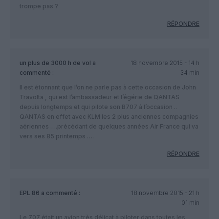
trompe pas ?
RÉPONDRE
un plus de 3000 h de vol
a
18 novembre 2015 - 14 h
commenté :
34 min
Il est étonnant que l’on ne parle pas à cette occasion de John
Travolta , qui est l’ambassadeur et l’égérie de QANTAS
depuis longtemps et qui pilote son B707 à l’occasion ..
QANTAS en effet avec KLM les 2 plus anciennes compagnies
aériennes ….précédant de quelques années Air France qui va
vers ses 85 printemps ….
RÉPONDRE
EPL 86
a commenté :
18 novembre 2015 - 21 h
01 min
Le 707 était un avion très délicat à piloter dans toutes les