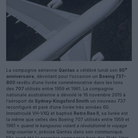
e
La compagnie aérienne
Qantas
a célébré lundi son
95
anniversaire
, dévoilant pour l’occasion un
Boeing 737-
800
revêtu d’une livrée commémorative dans les tons
des
707
utilisés entre 1959 et 1961. La compagnie
nationale australienne a dévoilé le 16 novembre 2015 à
l’aéroport de
Sydney-Kingsford Smith
un nouveau 737
reconfiguré et paré d’une livrée très années 60.
Immatriculé VH-VXQ et baptisé
Retro Roo II
, sa livrée est
la même que celles des Boeing 707 utilisés entre 1959 et
1961 «
quand le kangourou volant a révolutionné le voyage
long-courrier
», précise Qantas dans son communiqué.
Elle avait été la première compagnie hors des Etats-Unis