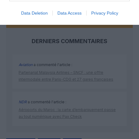
Data Deletion
Data Access
Privacy Policy
DERNIERS COMMENTAIRES
Aviation
a commenté l'article :
Partenariat Malaysia Airlines – SNCF : une offre
intermodale entre Paris-CDG et 27 gares françaises
NDR
a commenté l'article :
Aéroports du Maroc : la carte d’embarquement passe
au tout numérique avec Pax Check