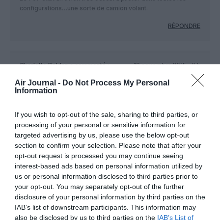
configurations…une sorte de camion volant.
RÉPONDRE
Charlotte Roldan
a commenté :
19 novembre 2015 - 0 h
08 min
Air Journal -
Do Not Process My Personal
Non non, apres KLM, la plus vielle compagnie ce Avianca.
Information
KLM: 7 October 1919.
Avianca: 5 December 1919.
If you wish to opt-out of the sale, sharing to third parties, or
Qantas: 16 November 1920.
processing of your personal or sensitive information for
Air France: 7 October 1933 (loin de beaucoups de
targeted advertising by us, please use the below opt-out
compagnies plus anciens).
section to confirm your selection. Please note that after your
opt-out request is processed you may continue seeing
RÉPONDRE
interest-based ads based on personal information utilized by
us or personal information disclosed to third parties prior to
your opt-out. You may separately opt-out of the further
disclosure of your personal information by third parties on the
Mcfly
a commenté :
21 novembre 2015 - 12 h
IAB’s list of downstream participants. This information may
22 min
also be disclosed by us to third parties on the
IAB’s List of