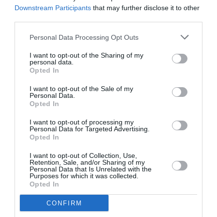
“Qantas, never crash ” sacré histoire quand même 95 ans
Downstream Participants
that may further disclose it to other
sans accident mortel
third parties.
RÉPONDRE
Personal Data Processing Opt Outs
I want to opt-out of the Sharing of my
personal data.
Opted In
LAISSER UN COMMENTAIRE
I want to opt-out of the Sale of my
Personal Data.
Opted In
FAIRE UN DON
I want to opt-out of processing my
Personal Data for Targeted Advertising.
Opted In
Appel aux lecteurs !
Soutenez Air Journal participez
à son
I want to opt-out of Collection, Use,
Retention, Sale, and/or Sharing of my
développement !
Personal Data that Is Unrelated with the
Purposes for which it was collected.
Opted In
NOUS SOUTENIR
CONFIRM