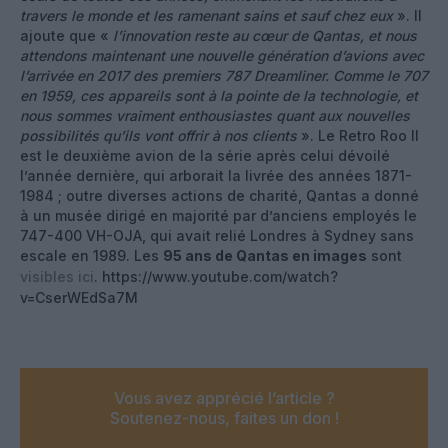
travers le monde et les ramenant sains et sauf chez eux
». Il
ajoute que «
l’innovation reste au cœur de Qantas, et nous
attendons maintenant une nouvelle génération d’avions avec
l’arrivée en 2017 des premiers 787 Dreamliner. Comme le 707
en 1959, ces appareils sont à la pointe de la technologie, et
nous sommes vraiment enthousiastes quant aux nouvelles
possibilités qu’ils vont offrir à nos clients
». Le Retro Roo II
est le deuxième avion de la série après celui dévoilé
l’année dernière, qui arborait la livrée des années 1871-
1984 ; outre diverses actions de charité, Qantas a donné
à un musée dirigé en majorité par d’anciens employés le
747-400 VH-OJA, qui avait relié Londres à Sydney sans
escale en 1989. Les
95 ans de Qantas en images
sont
visibles ici
. https://www.youtube.com/watch?
v=CserWEdSa7M
Vous avez apprécié l’article ?
Soutenez-nous, faites un don !