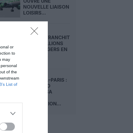
OUVRE UNE
NOUVELLE LIAISON
LOISIRS...
RYANAIR FRANCHIT
LES 22 MILLIONS
sonal or
DE PASSAGERS EN
ection to
UN MOIS...
ou may
 personal
out of the
 downstream
KINSHASA–PARIS :
B’s List of
AIR CONGO
PRÉPARE SA
DEUXIÈME
DESTINATION...