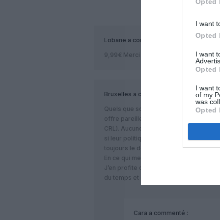
Opted 
COM
I want t
Opted 
Lobane
a commenté :
I want 
9,99€ Merci RYR
Advertis
Opted 
I want t
Bruxelles
a commenté :
of my P
was col
Quels que soient les arguments pour/co
Opted 
offre pareille en “point to point” est i
CRL). Aucune autre compagnie n’y arriv
si leur politique, diabolique pour certa
toujours le débat, malheureusement so
En ce qui me concerne, FR m’offre un c
J’en profite donc… Ceux qui refusent d’
du temps et de l’argent ailleurs et c’est le
Cara
a commenté :