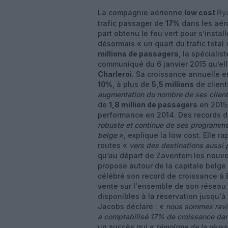
La compagnie aérienne
low cost
Ry
trafic passager de
17%
dans les aér
part obtenu le feu vert pour s’install
désormais « un quart du trafic total
millions de passagers
, la spécialis
communiqué du 6 janvier 2015 qu’ell
Charleroi
. Sa croissance annuelle 
10%
, à plus de
5,5 millions
de client
augmentation du nombre de ses clien
de
1,8 million de passagers
en 2015
performance en 2014. Des records d
robuste et continue de ses programmes 
belge
», explique la low cost. Elle r
routes «
vers des destinations aussi 
qu’au départ de Zaventem les nouvea
propose autour de la capitale belge
célébré son record de croissance à 
vente sur l'ensemble de son réseau e
disponibles à la réservation jusqu'à
Jacobs déclare : «
nous sommes ravis
a comptabilisé 17% de croissance dans
un succès qui «
témoigne de la réuss