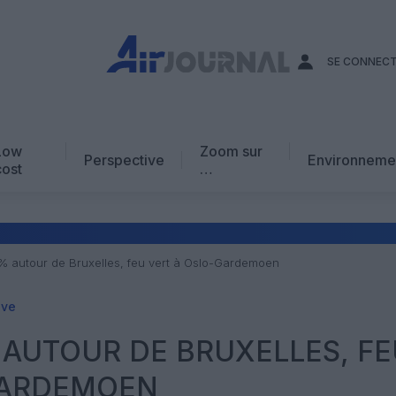
SE CONNEC
Low
Zoom sur
Perspective
Environneme
cost
…
Edito
En chiffres
Avis d’expert
7% autour de Bruxelles, feu vert à Oslo-Gardemoen
AJ Académie
ive
Vidéo
% AUTOUR DE BRUXELLES, F
GARDEMOEN