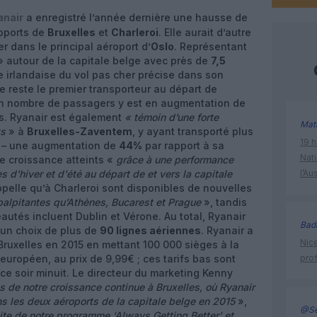
anair
a enregistré l’année dernière une hausse de
oports de
Bruxelles
et
Charleroi
. Elle aurait d’autre
er dans le principal aéroport d’
Oslo
. Représentant
 » autour de la capitale belge avec près de
7,5
te irlandaise du vol pas cher précise dans son
e reste le premier transporteur au départ de
en nombre de passagers y est en augmentation de
s. Ryanair est également
« témoin d’une forte
Mat
ts
» à
Bruxelles-Zaventem
, y ayant transporté plus
19 h
 – une augmentation de
44%
par rapport à sa
Nati
e croissance atteints «
grâce à une performance
d'hiver et d'été au départ de et vers la capitale
l’Au
appelle qu’à Charleroi sont disponibles de nouvelles
palpitantes qu’Athènes, Bucarest et Prague
», tandis
utés incluent Dublin et Vérone. Au total, Ryanair
Bad
 un choix de plus de
90 lignes aériennes
. Ryanair a
Nice
Bruxelles en 2015 en mettant 100 000 sièges à la
uropéen, au prix de 9,99€ ; ces tarifs bas sont
prof
 ce soir minuit. Le directeur du marketing Kenny
 de notre croissance continue à Bruxelles, où Ryanair
 les deux aéroports de la capitale belge en 2015
»,
@Se
ite de notre programme ‘Always Getting Better’ et