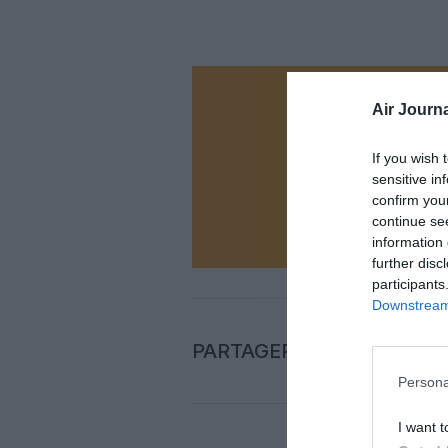
Vous ave
Air Journa
Soutenez
If you wish 
sensitive in
confirm you
N
continue se
information 
further disc
participants
Downstream 
PARTAGER L'ARTICLE
Persona
I want t