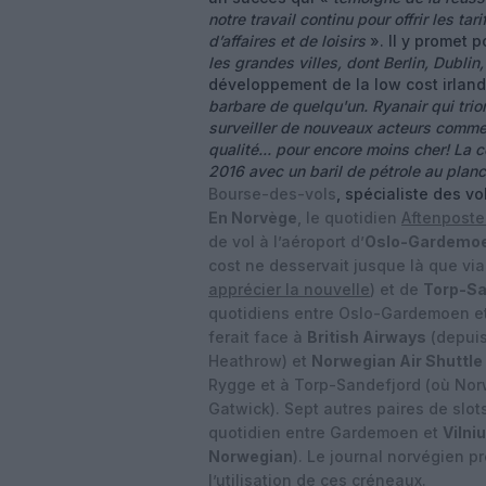
notre travail continu pour offrir les tar
d’affaires et de loisirs
». Il y promet 
les grandes villes, dont Berlin, Dubli
développement de la low cost irlan
barbare de quelqu'un. Ryanair qui tr
surveiller de nouveaux acteurs comme 
qualité... pour encore moins cher! La c
2016 avec un baril de pétrole au planc
Bourse-des-vols
, spécialiste des vol
En Norvège
, le quotidien
Aftenpost
de vol à l’aéroport d’
Oslo-Gardemo
cost ne desservait jusque là que vi
apprécier la nouvelle
) et de
Torp-Sa
quotidiens entre Oslo-Gardemoen e
ferait face à
British Airways
(depui
Heathrow) et
Norwegian Air Shuttle
Rygge et à Torp-Sandefjord (où No
Gatwick). Sept autres paires de slot
quotidien entre Gardemoen et
Vilni
Norwegian
). Le journal norvégien p
l’utilisation de ces créneaux.