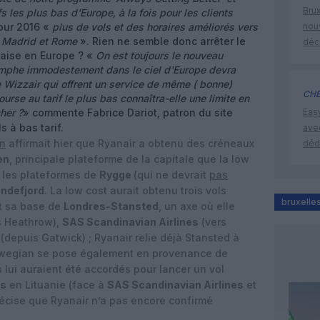
Brux
ifs les plus bas d'Europe, à la fois pour les clients
pour 2016 «
plus de vols et des horaires améliorés vers
nouv
n, Madrid et Rome
». Rien ne semble donc arrêter le
déc
daise en Europe ? «
On est toujours le nouveau
iomphe immodestement dans le ciel d'Europe devra
Wizzair qui offrent un service de même ( bonne)
CHE
ourse au tarif le plus bas connaîtra-elle une limite en
her ?
» commente Fabrice Dariot, patron du site
Eas
s à bas tarif.
ave
en
affirmait hier que Ryanair a obtenu des créneaux
déd
en
, principale plateforme de la capitale que la low
a les plateformes de
Rygge
(qui ne devrait
pas
ndefjord
. La low cost aurait obtenu trois vols
bruxelle
t sa base de
Londres-Stansted
, un axe où elle
s Heathrow),
SAS Scandinavian Airlines
(vers
(depuis Gatwick) ; Ryanair relie déjà Stansted à
rwegian se pose également en provenance de
s lui auraient été accordés pour lancer un vol
us
en Lituanie (face à
SAS Scandinavian Airlines
et
récise que Ryanair n’a pas encore confirmé