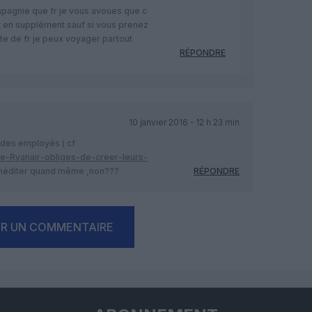
mpagnie que fr je vous avoues que c
 en supplément sauf si vous prenez
fite de fr je peux voyager partout
RÉPONDRE
10 janvier 2016 - 12 h 23 min
é des employés ( cf
de-Ryanair-obliges-de-creer-leurs-
 méditer quand même ,non???
RÉPONDRE
ER UN COMMENTAIRE