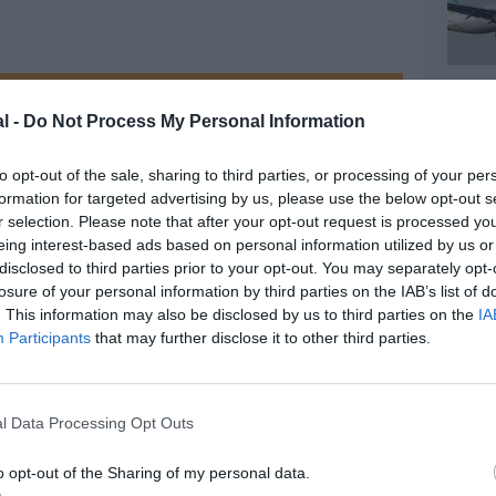
z apprécié l’article ?
l -
Do Not Process My Personal Information
-nous, faites un don !
to opt-out of the sale, sharing to third parties, or processing of your per
formation for targeted advertising by us, please use the below opt-out s
r selection. Please note that after your opt-out request is processed y
OUS SOUTENIR
eing interest-based ads based on personal information utilized by us or
disclosed to third parties prior to your opt-out. You may separately opt-
losure of your personal information by third parties on the IAB’s list of
. This information may also be disclosed by us to third parties on the
IA
Participants
that may further disclose it to other third parties.
l Data Processing Opt Outs
Facebook
Twitter
Pinterest
LinkedIn
Email
Print
o opt-out of the Sharing of my personal data.