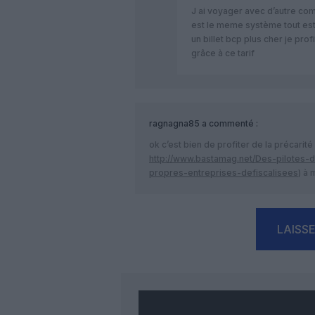
J ai voyager avec d’autre co
est le meme système tout est
un billet bcp plus cher je pro
grâce à ce tarif
ragnagna85
a commenté :
ok c’est bien de profiter de la précarit
http://www.bastamag.net/Des-pilotes-
propres-entreprises-defiscalisees
) à
LAISS