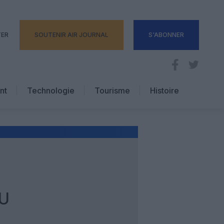
TER
SOUTENIR AIR JOURNAL
S'ABONNER
nt
Technologie
Tourisme
Histoire
Pratique
Hôtellerie
Voyages d’affaires
EU