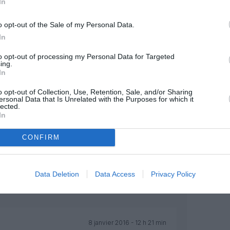
In
MENTAIRE(S)
o opt-out of the Sale of my Personal Data.
In
7 janvier 2016 - 20 h 43 min
to opt-out of processing my Personal Data for Targeted
RÉPONDRE
ing.
In
o opt-out of Collection, Use, Retention, Sale, and/or Sharing
7 janvier 2016 - 21 h 23 min
ersonal Data that Is Unrelated with the Purposes for which it
lected.
ntre FR, force est de constater qu’une
In
négalée au départ de Bruxelles (BRU +
e. Leur succès n’est pas un hasard même
CONFIRM
ins, magnifique pour d’autres suscitera
uvent passionné ou haineux.
hoix énorme à des prix “plancher”
Data Deletion
Data Access
Privacy Policy
ouvrir les yeux pourront toujours perdre
ur droit le plus strict !
RÉPONDRE
8 janvier 2016 - 12 h 21 min