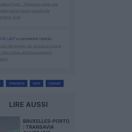
elles–Porto : Transavia ouvre une
elle liaison loisirs à partir de
embre 2026
CK LAST
a commenté l'article :
yJet fait monter les doudous à bord
c des cartes d’embarquement
iées
s
charleroi
oslo
ryanair
LIRE AUSSI
BRUXELLES–PORTO
: TRANSAVIA