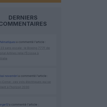
DERNIERS
COMMENTAIRES
hématiques
a commenté l'article :
 23 sans escale : le Boeing 777F de
onal Airlines relie l’Écosse à
stralie
issi novembri
a commenté l'article :
–Corse : ces vols électriques qui se
ilent à l’horizon 2030
rge13
a commenté l'article :