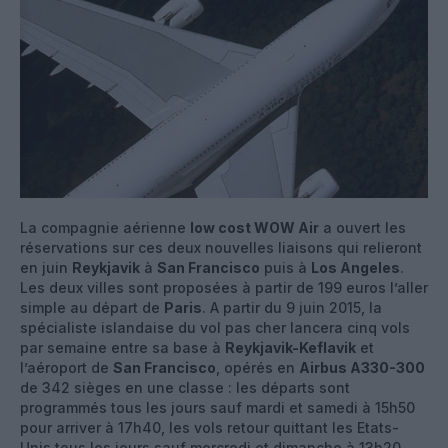
La compagnie aérienne
low cost WOW Air
a ouvert les
réservations sur ces deux nouvelles liaisons qui relieront
en juin
Reykjavik
à
San Francisco
puis à
Los Angeles
.
Les deux villes sont proposées à partir de 199 euros l’aller
simple au départ de
Paris
. A partir du 9 juin 2015, la
spécialiste islandaise du vol pas cher lancera cinq vols
par semaine entre sa base à
Reykjavik-Keflavik
et
l’aéroport de
San Francisco
, opérés en
Airbus A330-300
de 342 sièges en une classe : les départs sont
programmés tous les jours sauf mardi et samedi à 15h50
pour arriver à 17h40, les vols retour quittant les Etats-
Unis tous les jours sauf mercredi et dimanche à 13h20