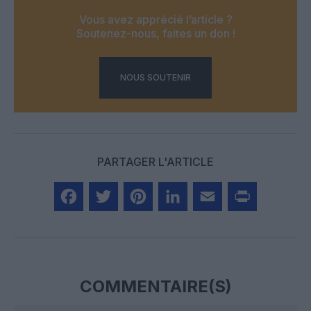
Vous avez apprécié l’article ?
Soutenez-nous, faites un don !
NOUS SOUTENIR
PARTAGER L'ARTICLE
Facebook
Twitter
Pinterest
LinkedIn
Email
Print
COMMENTAIRE(S)