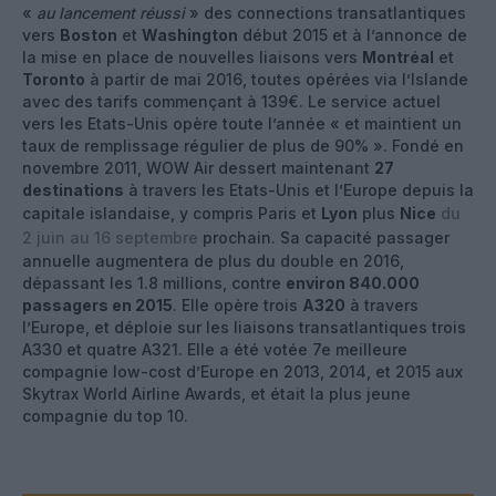
«
au lancement réussi
» des connections transatlantiques
vers
Boston
et
Washington
début 2015 et à l’annonce de
la mise en place de nouvelles liaisons vers
Montréal
et
Toronto
à partir de mai 2016, toutes opérées via l’Islande
avec des tarifs commençant à 139€. Le service actuel
vers les Etats-Unis opère toute l’année « et maintient un
taux de remplissage régulier de plus de 90% ». Fondé en
novembre 2011, WOW Air dessert maintenant
27
destinations
à travers les Etats-Unis et l’Europe depuis la
capitale islandaise, y compris Paris et
Lyon
plus
Nice
du
2 juin au 16 septembre
prochain. Sa capacité passager
annuelle augmentera de plus du double en 2016,
dépassant les 1.8 millions, contre
environ 840.000
passagers en 2015
. Elle opère trois
A320
à travers
l’Europe, et déploie sur les liaisons transatlantiques trois
A330 et quatre A321. Elle a été votée 7e meilleure
compagnie low-cost d’Europe en 2013, 2014, et 2015 aux
Skytrax World Airline Awards, et était la plus jeune
compagnie du top 10.