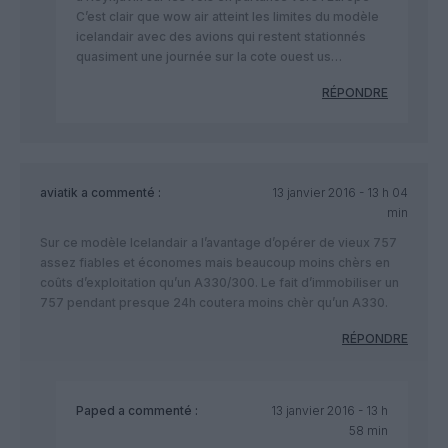
C’est clair que wow air atteint les limites du modèle
icelandair avec des avions qui restent stationnés
quasiment une journée sur la cote ouest us…
RÉPONDRE
aviatik
a commenté :
13 janvier 2016 - 13 h 04
min
Sur ce modèle Icelandair a l’avantage d’opérer de vieux 757
assez fiables et économes mais beaucoup moins chèrs en
coûts d’exploitation qu’un A330/300. Le fait d’immobiliser un
757 pendant presque 24h coutera moins chèr qu’un A330.
RÉPONDRE
Paped
a commenté :
13 janvier 2016 - 13 h
58 min