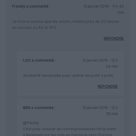
Freddy
a commenté :
13 janvier 2016 - 11 h 40
min
Je trouve curieux que les avions restent près de 20 heures
en escales a LAX et SFO
RÉPONDRE
LSO
a commenté :
13 janvier 2016 - 12 h
24 min
5e liberté demandée pour opérer en point à point.
RÉPONDRE
BEN
a commenté :
13 janvier 2016 - 12 h
25 min
@freddy
c’est pour assurer les correspondances tot le matin
a Reykjavik sur les vols en partance vers l’Europe