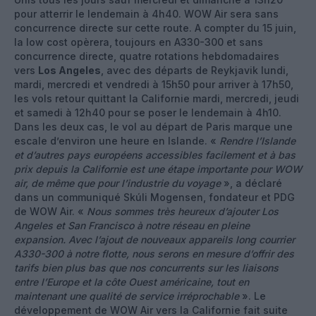
pour atterrir le lendemain à 4h40. WOW Air sera sans
concurrence directe sur cette route. A compter du 15 juin,
la low cost opèrera, toujours en A330-300 et sans
concurrence directe, quatre rotations hebdomadaires
vers
Los Angeles
, avec des départs de Reykjavik lundi,
mardi, mercredi et vendredi à 15h50 pour arriver à 17h50,
les vols retour quittant la Californie mardi, mercredi, jeudi
et samedi à 12h40 pour se poser le lendemain à 4h10.
Dans les deux cas, le vol au départ de Paris marque une
escale d’environ une heure en Islande. «
Rendre l’Islande
et d’autres pays européens accessibles facilement et à bas
prix depuis la Californie est une étape importante pour WOW
air, de même que pour l’industrie du voyage
», a déclaré
dans un communiqué Skúli Mogensen, fondateur et PDG
de WOW Air. «
Nous sommes très heureux d’ajouter Los
Angeles et San Francisco à notre réseau en pleine
expansion. Avec l’ajout de nouveaux appareils long courrier
A330-300 à notre flotte, nous serons en mesure d’offrir des
tarifs bien plus bas que nos concurrents sur les liaisons
entre l’Europe et la côte Ouest américaine, tout en
maintenant une qualité de service irréprochable
». Le
développement de WOW Air vers la Californie fait suite