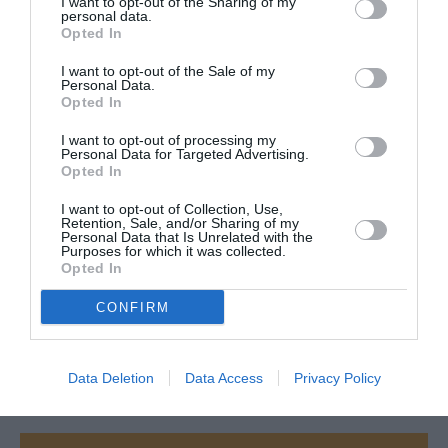
I want to opt-out of the Sharing of my
personal data.
fait acceptable.
Opted In
XL airways arrive a mettre 403 PAX en une classe dans ses
avions.
I want to opt-out of the Sale of my
Avoir beaucpoup plus de pax en une classe permet d’avoir
Personal Data.
une répartition homogène des sièges sur toute la cabine
Opted In
donc le picth reste classique.
Si vous prenez par ex AF met 462 PAX en 3 classes sur les
I want to opt-out of processing my
Personal Data for Targeted Advertising.
777-300ER résultat les PAX ecos se retrouvent coincés a
Opted In
l’arrière. Dans ce cas le pitch est a la limite de l’acceptable.
Ceux qui seront assis a l’avant auront par contre plus de
I want to opt-out of Collection, Use,
chance car c’est la que l’avion est vraiment silencieux. Sur ces
Retention, Sale, and/or Sharing of my
compagnies LOW COST la classe eco ne rime pas forcément
Personal Data that Is Unrelated with the
Purposes for which it was collected.
avec inconfort !!
Opted In
RÉPONDRE
CONFIRM
LAISSER UN COMMENTAIRE
Data Deletion
Data Access
Privacy Policy