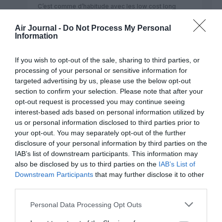
C’est comme d’habitude avec les low cost long
courrier si vous faite une simulation en juillet ou Aout
c’est plus chère qu’une compagnie classique
Air Journal -
Do Not Process My Personal
Information
RÉPONDRE
If you wish to opt-out of the sale, sharing to third parties, or
processing of your personal or sensitive information for
targeted advertising by us, please use the below opt-out
section to confirm your selection. Please note that after your
JG
a commenté :
13 janvier 2016 - 18 h 35
opt-out request is processed you may continue seeing
min
interest-based ads based on personal information utilized by
Quelqu’un sait il si la cabine sera plus densifee que celle d’un
us or personal information disclosed to third parties prior to
avion d’une compagnie classique?
your opt-out. You may separately opt-out of the further
disclosure of your personal information by third parties on the
RÉPONDRE
IAB’s list of downstream participants. This information may
also be disclosed by us to third parties on the
IAB’s List of
Downstream Participants
that may further disclose it to other
third parties.
777OLIVIER
a commenté :
14 janvier 2016 - 15 h 46
min
Personal Data Processing Opt Outs
@JG
Airbus A330-300 de 342 sièges en une classe c’est tout a