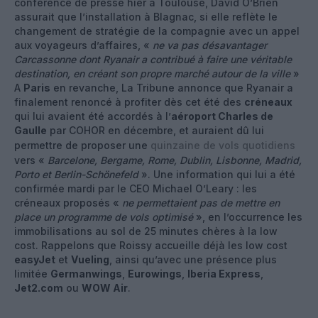
conférence de presse hier à Toulouse, David O’Brien
assurait que l’installation à Blagnac, si elle reflète le
changement de stratégie de la compagnie avec un appel
aux voyageurs d’affaires, «
ne va pas désavantager
Carcassonne dont Ryanair a contribué à faire une véritable
destination, en créant son propre marché autour de la ville
»
A
Paris
en revanche, La Tribune annonce que Ryanair a
finalement renoncé à profiter dès cet été des
créneaux
qui lui avaient été accordés à l’
aéroport Charles de
Gaulle
par COHOR en décembre, et auraient dû lui
permettre de proposer une
quinzaine de vols quotidiens
vers «
Barcelone, Bergame, Rome, Dublin, Lisbonne, Madrid,
Porto et Berlin-Schönefeld
». Une information qui lui a été
confirmée mardi par le CEO Michael O’Leary : les
créneaux proposés «
ne permettaient pas de mettre en
place un programme de vols optimisé
», en l’occurrence les
immobilisations au sol de 25 minutes chères à la low
cost. Rappelons que Roissy accueille déjà les low cost
easyJet
et
Vueling
, ainsi qu’avec une présence plus
limitée
Germanwings
,
Eurowings
,
Iberia Express
,
Jet2.com
ou
WOW Air
.