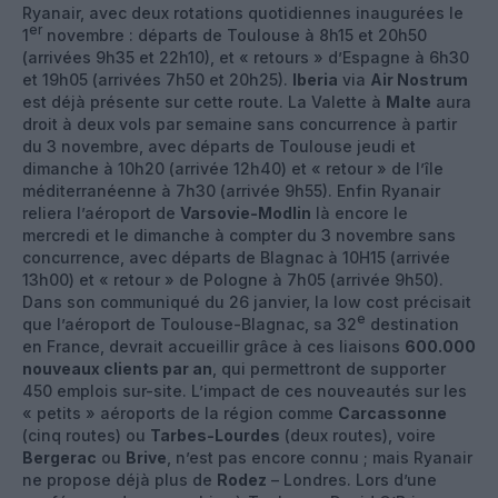
Ryanair, avec deux rotations quotidiennes inaugurées le
er
1
novembre : départs de Toulouse à 8h15 et 20h50
(arrivées 9h35 et 22h10), et « retours » d’Espagne à 6h30
et 19h05 (arrivées 7h50 et 20h25).
Iberia
via
Air Nostrum
est déjà présente sur cette route. La Valette à
Malte
aura
droit à deux vols par semaine sans concurrence à partir
du 3 novembre, avec départs de Toulouse jeudi et
dimanche à 10h20 (arrivée 12h40) et « retour » de l’île
méditerranéenne à 7h30 (arrivée 9h55). Enfin Ryanair
reliera l’aéroport de
Varsovie-Modlin
là encore le
mercredi et le dimanche à compter du 3 novembre sans
concurrence, avec départs de Blagnac à 10H15 (arrivée
13h00) et « retour » de Pologne à 7h05 (arrivée 9h50).
Dans son communiqué du 26 janvier, la low cost précisait
e
que l’aéroport de Toulouse-Blagnac, sa 32
destination
en France, devrait accueillir grâce à ces liaisons
600.000
nouveaux clients par an
, qui permettront de supporter
450 emplois sur-site. L’impact de ces nouveautés sur les
« petits » aéroports de la région comme
Carcassonne
(cinq routes) ou
Tarbes-Lourdes
(deux routes), voire
Bergerac
ou
Brive
, n’est pas encore connu ; mais Ryanair
ne propose déjà plus de
Rodez
– Londres. Lors d’une