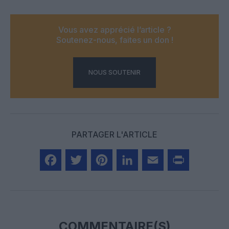
Vous avez apprécié l’article ?
Soutenez-nous, faites un don !
NOUS SOUTENIR
PARTAGER L'ARTICLE
Facebook
Twitter
Pinterest
LinkedIn
Email
Print
COMMENTAIRE(S)