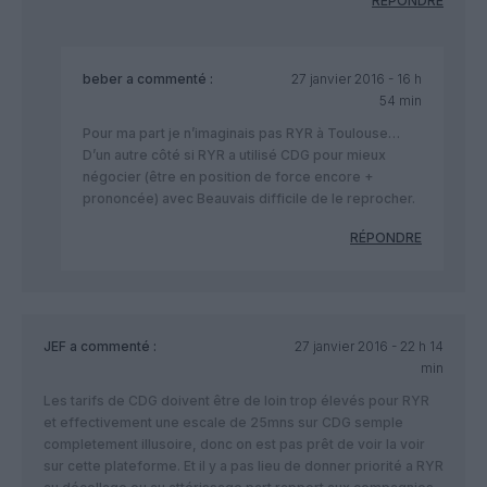
RÉPONDRE
beber
a commenté :
27 janvier 2016 - 16 h
54 min
Pour ma part je n’imaginais pas RYR à Toulouse…
D’un autre côté si RYR a utilisé CDG pour mieux
négocier (être en position de force encore +
prononcée) avec Beauvais difficile de le reprocher.
RÉPONDRE
JEF
a commenté :
27 janvier 2016 - 22 h 14
min
Les tarifs de CDG doivent être de loin trop élevés pour RYR
et effectivement une escale de 25mns sur CDG semple
completement illusoire, donc on est pas prêt de voir la voir
sur cette plateforme. Et il y a pas lieu de donner priorité a RYR