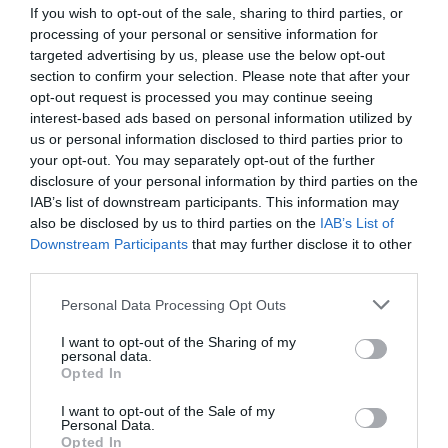
un A319 de 156 places, RYR réussira t’elle avec un B737 de
If you wish to opt-out of the sale, sharing to third parties, or
189 places? Après est-ce que Ryanair espère qu’en opérant
processing of your personal or sensitive information for
de Charleroi elle réussisse à capter une petite partie du trafic
targeted advertising by us, please use the below opt-out
actuellement entre TLS et Lille …
section to confirm your selection. Please note that after your
Pour ce qui est de Malte surprenant qu’EZY ou Volotea n’y ait
opt-out request is processed you may continue seeing
pas pensé avant car lorsqu’AIr France opérait la ligne celle-ci
interest-based ads based on personal information utilized by
marchait plutôt bien.
us or personal information disclosed to third parties prior to
Varsovie ca c’est une véritable surprise et un pari. Ca serait
your opt-out. You may separately opt-out of the further
sympas si ça s’avérait un pari gagnant.
disclosure of your personal information by third parties on the
Sinon dire que Ryanair à Toulouse va faire de l’ombre aux
IAB’s list of downstream participants. This information may
lignes vers Rodez quand on voit le temps qu’il faut, que ce
soit en voiture en train ou en bus, pour rejoindre les 2 villes …
also be disclosed by us to third parties on the
IAB’s List of
Downstream Participants
that may further disclose it to other
RÉPONDRE
third parties.
Personal Data Processing Opt Outs
oli
a commenté :
27 janvier 2016 - 11 h 23
I want to opt-out of the Sharing of my
personal data.
min
Opted In
et rien pour Marseille ? au contraire des lignes supprimées
cet eté ?
I want to opt-out of the Sale of my
Personal Data.
pourquoi ?? ? ?
Opted In