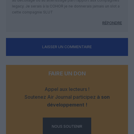
au décollage ou au attérissage part rapport aux compagnies
legacy. Je serais à la COHOR je ne donnerais jamais un slot a
cette compagnie SLUT
RÉPONDRE
LAISSER UN COMMENTAIRE
FAIRE UN DON
Appel aux lecteurs !
Soutenez Air Journal participez
à son
développement !
NOUS SOUTENIR