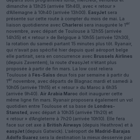
dimanche à 13h25 (arrivée 15h40), avec « retour »
d’Allemagne à 10h40 (arrivée 13h00).
EasyJet
sera
présente sur cette route à compter du mois de mai. La
er
liaison quotidienne avec
Charleroi
sera inaugurée le 1
novembre, avec départ de Toulouse à 12h55 (arrivée
14h35) et « retour » de Belgique à 10h55 (arrivée 12h30),
la rotation du samedi partant 15 minutes plus tôt. Ryanair,
qui n’avait pas spécifié hier depuis quel aéroport belge
elle partirait, sera en concurrence avec
Brussels Airlines
(depuis Zaventem), la route d’easyJet n’étant plus
proposée à partir de fin mars. La low cost reliera
Toulouse à
Fès-Saïss
deux fois par semaine à partir du
er
1
novembre, avec départs de Blagnac mardi et samedi à
10h05 (arrivée 11h15) et « retour » du Maroc à 6h35
(arrivée 9h40).
Air Arabia Maroc
doit inaugurer cette
même ligne fin mars. Ryanair proposera également un vol
quotidien entre Toulouse et sa base de
Londres-
Stansted
, avec départ à 10h35 (arrivée 11h20) et
« retour » d’Angleterre à 7h20 (arrivée 10h10). Elle fera
face sur cet axe à
British Airways
(depuis Heathrow) et à
easyJet
(depuis Gatwick). L’aéroport de
Madrid-Barajas
Adolfo Suarez
sera la destination la mieux desservie par