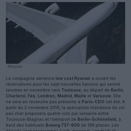
©Ryanair
La compagnie aérienne
low cost Ryanair
a ouvert les
réservations pour les sept nouvelles liaisons qui seront
lancées en novembre vers
Toulouse
, au départ de
Berlin
,
Charleroi
,
Fès
,
Londres
,
Madrid
,
Malte
et
Varsovie
. Elle
ne sera en revanche pas présente à
Paris-CDG
cet été. A
partir du 2 novembre 2016, la spécialiste irlandaise du vol
pas cher proposera quatre vols par semaine entre
Toulouse-Blagnac et l’aéroport de
Berlin-Schönefeld
, à
bord des habituels
Boeing 737-800
de 189 places. Les
départs sont programmés lundi, mercredi, vendredi et