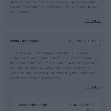
Alors réjouissons nous des vols vers TLS proposés à des
prix incompréhensibles, mais pensons aux moyens utilisés
pour y arriver.
RÉPONDRE
Airbid
a commenté :
27 janvier 2016 - 9 h 02
min
Là, c’est Ryanair qui est demandeur depuis longtemps.
aucune raison de subventionner Londres , Madrid, Bruxelles,
desservies entre 3 et 6 fois par jour, ni Berlin occupée déjà
par Eaysy Jet. quant au Maroc cela ne fera pas long feu.
TLS était juste une cible qui manquait à Ryanair. Dommage .
Mauvais temps pour Carcassonne.
RÉPONDRE
beber
a commenté :
27 janvier 2016 - 9 h
30 min