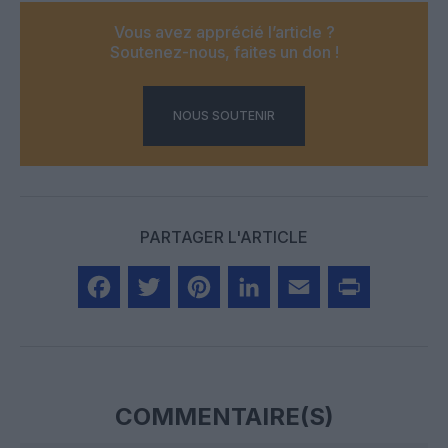
Vous avez apprécié l’article ?
Soutenez-nous, faites un don !
NOUS SOUTENIR
PARTAGER L'ARTICLE
Facebook
Twitter
Pinterest
LinkedIn
Email
Print
COMMENTAIRE(S)