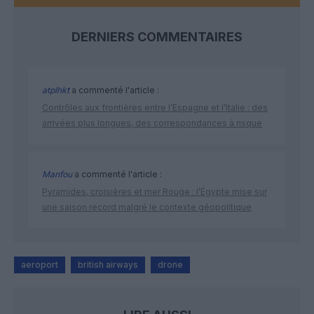
DERNIERS COMMENTAIRES
atplhkt
a commenté l'article :
Contrôles aux frontières entre l’Espagne et l’Italie : des
arrivées plus longues, des correspondances à risque
Manfou
a commenté l'article :
Pyramides, croisières et mer Rouge : l’Égypte mise sur
une saison record malgré le contexte géopolitique
aeroport
british airways
drone