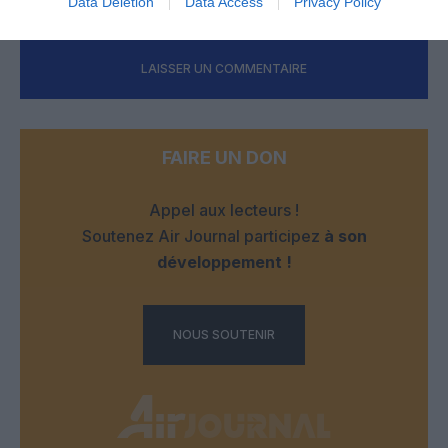
Data Deletion
Data Access
Privacy Policy
LAISSER UN COMMENTAIRE
FAIRE UN DON
Appel aux lecteurs !
Soutenez Air Journal participez
à son
développement !
NOUS SOUTENIR