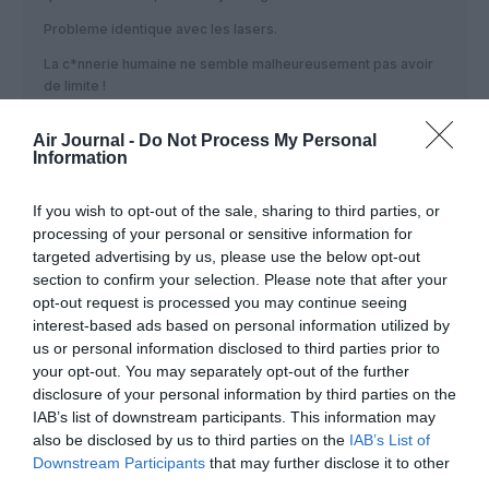
Probleme identique avec les lasers.
La c*nnerie humaine ne semble malheureusement pas avoir
de limite !
Et meme apres un accident, vous verez que ces phenomenes
Air Journal -
Do Not Process My Personal
ne s arreteront pas….
Information
RÉPONDRE
If you wish to opt-out of the sale, sharing to third parties, or
processing of your personal or sensitive information for
targeted advertising by us, please use the below opt-out
LSGG
a commenté :
18 avril 2016 - 12 h 44 min
section to confirm your selection. Please note that after your
Le jours où un crash arrivera on pensera à faire quelque
opt-out request is processed you may continue seeing
chose et malheureusement ce sera trop tard
interest-based ads based on personal information utilized by
us or personal information disclosed to third parties prior to
RÉPONDRE
your opt-out. You may separately opt-out of the further
disclosure of your personal information by third parties on the
IAB’s list of downstream participants. This information may
also be disclosed by us to third parties on the
IAB’s List of
Ahahah la blague !
a commenté :
18 avril 2016 - 23 h 24 min
Downstream Participants
that may further disclose it to other
“un Boeing 777 passé à 25 mètres d’un drone” et pourquoi
third parties.