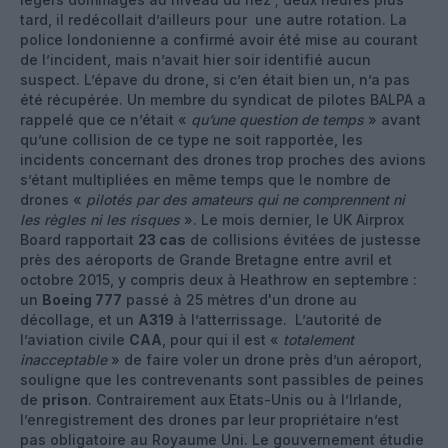
tard, il redécollait d’ailleurs pour une autre rotation. La
police londonienne a confirmé avoir été mise au courant
de l’incident, mais n’avait hier soir identifié aucun
suspect. L’épave du drone, si c’en était bien un, n’a pas
été récupérée. Un membre du syndicat de pilotes BALPA a
rappelé que ce n’était «
qu’une question de temps
» avant
qu’une collision de ce type ne soit rapportée, les
incidents concernant des drones trop proches des avions
s’étant multipliées en même temps que le nombre de
drones «
pilotés par des amateurs qui ne comprennent ni
les règles ni les risques
». Le mois dernier, le UK Airprox
Board rapportait
23 cas
de collisions évitées de justesse
près des aéroports de Grande Bretagne entre avril et
octobre 2015, y compris deux à Heathrow en septembre :
un
Boeing 777
passé à 25 mètres d'un drone au
décollage, et un
A319
à l’atterrissage. L’autorité de
l’aviation civile
CAA
, pour qui il est «
totalement
inacceptable
» de faire voler un drone près d’un aéroport,
souligne que les contrevenants sont passibles de peines
de
prison
. Contrairement aux Etats-Unis ou à l’Irlande,
l’enregistrement des drones par leur propriétaire n’est
pas obligatoire au Royaume Uni. Le gouvernement étudie