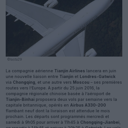
©lasta29
La compagnie aérienne
Tianjin Airlines
lancera en juin
une nouvelle liaison entre
Tianjin
et
Londres-Gatwick
via
Chongqing
, et une autre vers
Moscou
– ses premières
routes vers l’Europe. A partir du 25 juin 2016, la
compagnie régionale chinoise basée à l’aéroport de
Tianjin-Binhai
proposera deux vols par semaine vers la
capitale britannique, opérés en
Airbus A330-200
flambant neuf dont la livraison est attendue le mois
prochain. Les départs sont programmés mercredi et
samedi à 9h05 pour arriver à 11h45 à
Chongqing-Jianbei
,
en repartir à 14h45 et arriver à 20h25 à
Gatwick
. Les vols