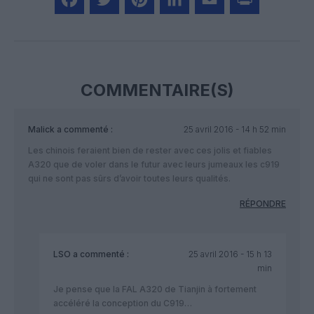
Facebook
Twitter
Pinterest
LinkedIn
Email
Print
COMMENTAIRE(S)
Malick
a commenté :
25 avril 2016 - 14 h 52 min
Les chinois feraient bien de rester avec ces jolis et fiables
A320 que de voler dans le futur avec leurs jumeaux les c919
qui ne sont pas sûrs d’avoir toutes leurs qualités.
RÉPONDRE
LSO
a commenté :
25 avril 2016 - 15 h 13
min
Je pense que la FAL A320 de Tianjin à fortement
accéléré la conception du C919…