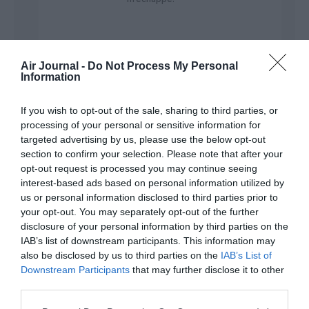
Air Journal -
Do Not Process My Personal
Information
If you wish to opt-out of the sale, sharing to third parties, or
liang
a commenté :
26 avril 2016 - 9 h 34 min
processing of your personal or sensitive information for
targeted advertising by us, please use the below opt-out
Très bonne nouvelle cette ligne ! Cela permet d’avoir une
section to confirm your selection. Please note that after your
alternative supplémentaire via Londres pour rejoindre des
opt-out request is processed you may continue seeing
villes chinoises inaccessibles au départ de l’Europe : après la
route Paris – Xian – Hangzhou de la maison mère Hainan
interest-based ads based on personal information utilized by
Airlines nous voila avec Londres – Chongqing – Tianjin avec
us or personal information disclosed to third parties prior to
Tianjin Airlines ! La stratégie du groupe HNA est très bonne et
your opt-out. You may separately opt-out of the further
permet de sortir des aéroports saturés comme Pékin Capital
disclosure of your personal information by third parties on the
ou encre Shanghai Pudong. D’autant que dans le cas présent
IAB’s list of downstream participants. This information may
Tianjin est située à peine à 30 mn de TGV du centre de
also be disclosed by us to third parties on the
IAB’s List of
Pékin…
Downstream Participants
that may further disclose it to other
third parties.
RÉPONDRE