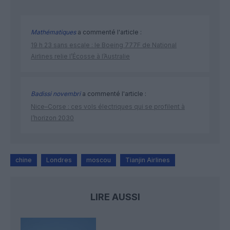
Mathématiques
a commenté l'article :
19 h 23 sans escale : le Boeing 777F de National
Airlines relie l’Écosse à l’Australie
Badissi novembri
a commenté l'article :
Nice–Corse : ces vols électriques qui se profilent à
l’horizon 2030
chine
Londres
moscou
Tianjin Airlines
LIRE AUSSI