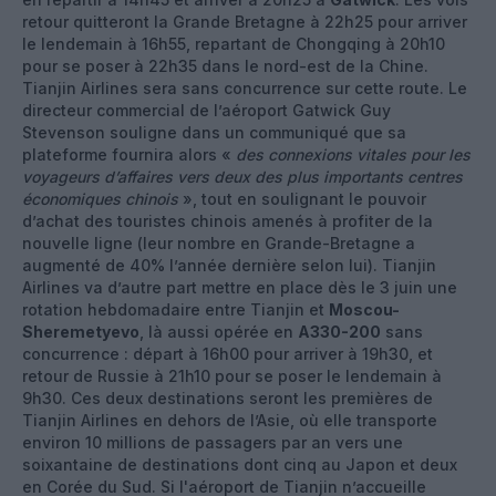
retour quitteront la Grande Bretagne à 22h25 pour arriver
le lendemain à 16h55, repartant de Chongqing à 20h10
pour se poser à 22h35 dans le nord-est de la Chine.
Tianjin Airlines sera sans concurrence sur cette route. Le
directeur commercial de l’aéroport Gatwick Guy
Stevenson souligne dans un communiqué que sa
plateforme fournira alors «
des connexions vitales pour les
voyageurs d’affaires vers deux des plus importants centres
économiques chinois
», tout en soulignant le pouvoir
d’achat des touristes chinois amenés à profiter de la
nouvelle ligne (leur nombre en Grande-Bretagne a
augmenté de 40% l’année dernière selon lui). Tianjin
Airlines va d’autre part mettre en place dès le 3 juin une
rotation hebdomadaire entre Tianjin et
Moscou-
Sheremetyevo
, là aussi opérée en
A330-200
sans
concurrence : départ à 16h00 pour arriver à 19h30, et
retour de Russie à 21h10 pour se poser le lendemain à
9h30. Ces deux destinations seront les premières de
Tianjin Airlines en dehors de l’Asie, où elle transporte
environ 10 millions de passagers par an vers une
soixantaine de destinations dont cinq au Japon et deux
en Corée du Sud. Si l'aéroport de Tianjin n’accueille