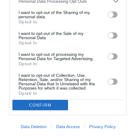
Personal Data Processing Opt Outs
I want to opt-out of the Sharing of my
Boeing 777-300ER
a commenté :
26 avril 2016 - 11 h 45 min
personal data.
Opted In
Avec la saturation des aéroports historiques chinois (Pékin,
Shanghaï Pudong, Hong-Kong, Canton), les aéroports
I want to opt-out of the Sale of my
régionaux chinois commencent à s’ouvrir à l’Europe : Xi’an
Personal Data.
Opted In
depuis Paris avec MU, Hanghzou depuis Paris et Amsterdam
avec Hainan et KLM, Chengdu depuis Londres, Amsterdam,
I want to opt-out of processing my
Paris et Francfort avec BA, KLM et CA, Shenzhen depuis
Personal Data for Targeted Advertising.
Francfort avec CA, Chongqing avec Finnair, Xiamen avec KLM
Opted In
et maintenant Tianjin !
I want to opt-out of Collection, Use,
La Chine nous envahit économiquement, il faut se réveiller
Retention, Sale, and/or Sharing of my
l’Europe et se protéger économiquement comme le font les
Personal Data that Is Unrelated with the
Purposes for which it was collected.
États-Unis, la Corée du Sud, le Canada et le Brésil ! 10 % de
Opted In
chômage à cause de l’ultralibéralisme de l’OMC et toutes ces
institutions non-élues !
CONFIRM
RÉPONDRE
Data Deletion
Data Access
Privacy Policy