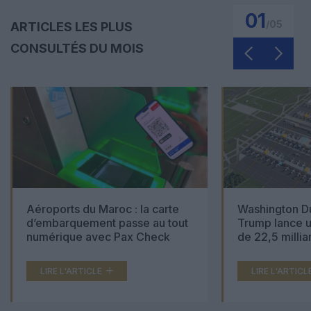
01
/
05
ARTICLES LES PLUS
CONSULTÉS DU MOIS
Aéroports du Maroc : la carte
Washington Du
d’embarquement passe au tout
Trump lance u
numérique avec Pax Check
de 22,5 millia
LIRE L'ARTICLE
LIRE L'ARTICL