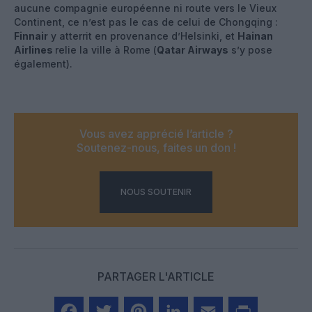
aucune compagnie européenne ni route vers le Vieux
Continent, ce n’est pas le cas de celui de Chongqing :
Finnair
y atterrit en provenance d’Helsinki, et
Hainan
Airlines
relie la ville à Rome (
Qatar Airways
s’y pose
également).
Vous avez apprécié l’article ?
Soutenez-nous, faites un don !
NOUS SOUTENIR
PARTAGER L'ARTICLE