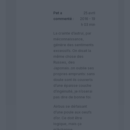
Pet
a
25 avril
commenté :
2016 - 19
h 03 min
La crainte d’autrui, par
méconnaissance,
génère des sentiments
excessifs. On disait la
même chose des
Russes, des
Japonais..on oublie ses
propres emprunts: sans
doute sont ils couverts
d’une épaisse couche
d’ingénuité, je n’oserai
pas dire de bonne foi.
Airbus se défaisant
d’une poule aux oeufs
d’or. Ce doit être
logique, mais ça
m’échappe.