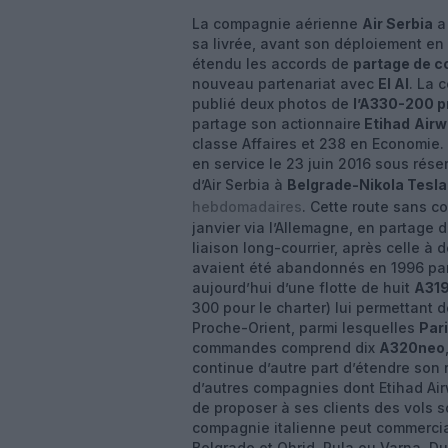
La compagnie aérienne
Air Serbia
a 
sa livrée, avant son déploiement en 
étendu les accords de
partage de c
nouveau partenariat avec
El Al
. La 
publié deux photos de
l’A330-200 p
partage son actionnaire
Etihad
Airw
classe Affaires et 238 en Economie. L
en service le 23 juin 2016 sous rés
d’Air Serbia à
Belgrade-Nikola Tesla
hebdomadaires
. Cette route sans c
janvier via l’Allemagne, en partage
liaison long-courrier, après celle à 
avaient été abandonnés en 1996 par 
aujourd’hui d’une flotte de huit
A31
300 pour le charter) lui permettant 
Proche-Orient, parmi lesquelles
Par
commandes comprend dix
A320neo
continue d’autre part d’étendre son
d’autres compagnies dont Etihad Air
de proposer à ses clients des vols
compagnie italienne peut commercial
Belgrade et Ohrid, Pula ou Varna. Du