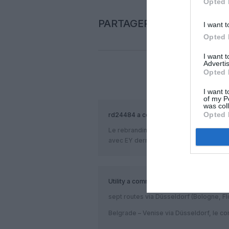
Opted 
PARTAGER L'ARTICLE
I want t
Opted 
I want 
Advertis
Opted 
COM
I want t
of my P
was col
Opted 
rd24484
a commenté :
Le rebranding de cette compagnie est p
avec EY derrière
Utility
a commenté :
sept routes via Düsseldorf (Bologne, Fl
Belgrade – Venise via Düsseldorf, le co