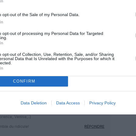
In
o opt-out of the Sale of my Personal Data.
In
Facebook
Twitter
Pinterest
LinkedIn
Email
Print
to opt-out of processing my Personal Data for Targeted
ing.
In
MENTAIRE(S)
o opt-out of Collection, Use, Retention, Sale, and/or Sharing
ersonal Data that Is Unrelated with the Purposes for which it
lected.
In
26 avril 2016 - 11 h 20 min
lutôt réussi je trouve. Comme toujours
CONFIRM
RÉPONDRE
Data Deletion
Data Access
Privacy Policy
26 avril 2016 - 11 h 48 min
orence, Venise,..)
mble du ridicule!
RÉPONDRE