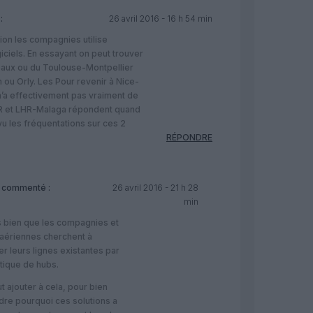
:
26 avril 2016 - 16 h 54 min
ion les compagnies utilise
ciels. En essayant on peut trouver
aux ou du Toulouse-Montpellier
 ou Orly. Les Pour revenir à Nice-
n’a effectivement pas vraiment de
R et LHR-Malaga répondent quand
u les fréquentations sur ces 2
RÉPONDRE
 commenté :
26 avril 2016 - 21 h 28
min
s bien que les compagnies et
 aériennes cherchent à
ser leurs lignes existantes par
itique de hubs.
ut ajouter à cela, pour bien
re pourquoi ces solutions a