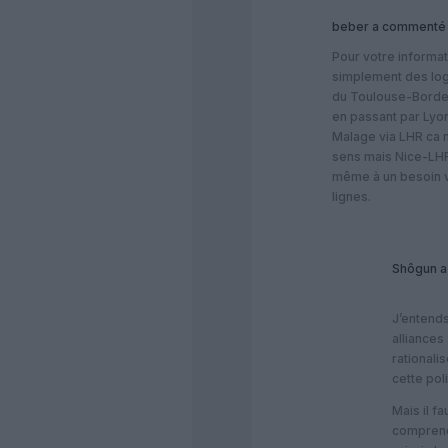
beber
a commenté 
Pour votre informat
simplement des logi
du Toulouse-Borde
en passant par Lyon
Malage via LHR ca 
sens mais Nice-LH
même à un besoin v
lignes.
Shôgun
a
J’entend
alliances
rationali
cette pol
Mais il fa
comprend