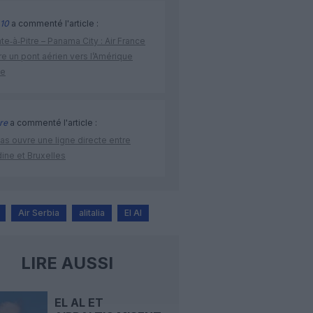
10
a commenté l'article :
te‑à‑Pitre – Panama City : Air France
e un pont aérien vers l’Amérique
ne
re
a commenté l'article :
as ouvre une ligne directe entre
ine et Bruxelles
Air Serbia
alitalia
El Al
LIRE AUSSI
EL AL ET