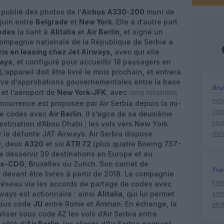
publié des photos de l’
Airbus A330-200
muni de
juin entre
Belgrade
et
New York
. Elle a d’autre part
odes
la liant à
Alitalia
et
Air Berlin
, et signé un
compagnie nationale de la République de Serbie a
ris en leasing chez Jet Airways,
avec qui elle
ays
, et configuré pour accueillir 18 passagers en
’appareil doit être livré le mois prochain, et entrera
erve d’approbations gouvernementales entre la base
Bru
et l’aéroport de
New York-JFK
, avec
cinq rotations
Inci
oncurrence est proposée par Air Serbia depuis la mi-
chi
 de codes avec
Air Berlin
. Il s’agira de sa deuxième
cour
destination d’Abou Dhabi ; les vols vers New York
la défunte JAT Airways. Air Serbia dispose
dip
9
, deux
A320
et six
ATR 72
(plus quatre Boeing 737-
de desservir 39 destinations en Europe et au
is-CDG
, Bruxelles ou Zurich. Son carnet de
Fra
, devant être livrés à partir de 2018. La compagnie
Fia
 réseau via les accords de partage de codes avec
ways est actionnaire : ainsi
Alitalia
, qui lui permet
ano
 sous code
JU
entre Rome et Amman. En échange, la
attr
iser sous code AZ les vols d’Air Serbia entre
 côté d’
Air Berlin
, les clients d’Air Serbia gagnent