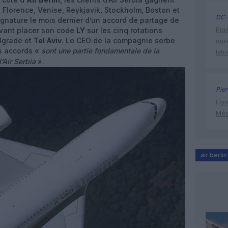
 Florence, Venise, Reykjavik, Stockholm, Boston et
DC-
ignature le mois dernier d’un accord de partage de
uvant placer son code
LY
sur les cinq rotations
Poin
elgrade et
Tel Aviv
. Le CEO de la compagnie serbe
ouvr
es accords «
sont une partie fondamentale de la
lati
’Air Serbia
».
Pier
Flyn
Méd
air berlin