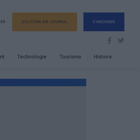
TER
SOUTENIR AIR JOURNAL
S'ABONNER
nt
Technologie
Tourisme
Histoire
Pratique
Hôtellerie
Voyages d’affaires