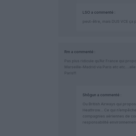
LSO
a commenté :
peut-être, mais DUS VCE ça p
Rm
a commenté :
Pas plus ridicule qu’Air France qui prop
Marseille-Madrid via Paris etc etc….all
Paris!!!
Shôgun
a commenté :
Ou British Airways qui propo
Heathrow… Ce qui n’empêche
compagnies aériennes de co
responsabilité environnement