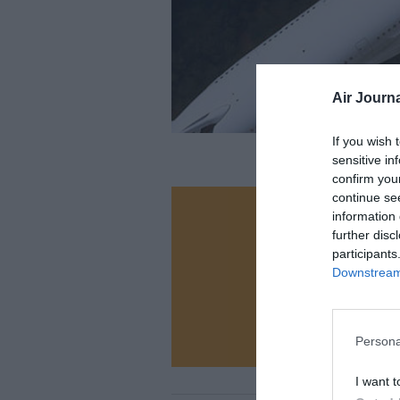
Air Journa
If you wish 
sensitive in
confirm you
continue se
information 
Vous ave
further disc
Soutenez
participants
Downstream 
N
Persona
I want t