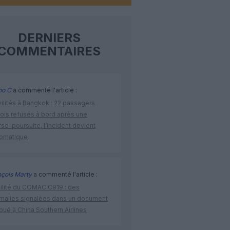
DERNIERS
COMMENTAIRES
no C
a commenté l'article :
vilités à Bangkok : 22 passagers
nois refusés à bord après une
se-poursuite, l’incident devient
lomatique
nçois Marty
a commenté l'article :
bilité du COMAC C919 : des
malies signalées dans un document
ibué à China Southern Airlines