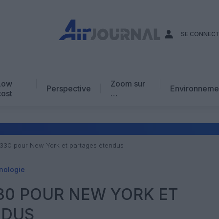
SE CONNEC
Low
Zoom sur
Perspective
Environneme
cost
…
Edito
En chiffres
Avis d’expert
 A330 pour New York et partages étendus
AJ Académie
nologie
Vidéo
330 POUR NEW YORK ET
NDUS