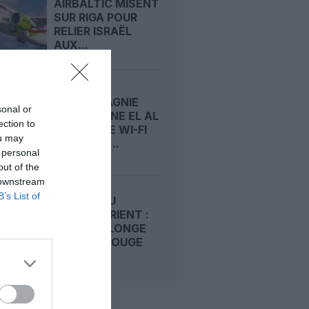
AIRBALTIC MISENT
SUR RIGA POUR
RELIER ISRAËL
AUX...
LA COMPAGNIE
sonal or
ISRAÉLIENNE EL AL
ection to
OFFRIRA LE WI-FI
ou may
STARLINK...
 personal
out of the
 downstream
B’s List of
GUERRE AU
MOYEN-ORIENT :
EL AL REPLONGE
DANS LE ROUGE
APRÈS...