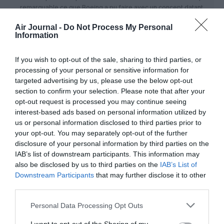
remarquable ce que Boeing a pu faire avec un concept datant
des années 60
Air Journal -
Do Not Process My Personal
Information
RÉPONDRE
If you wish to opt-out of the sale, sharing to third parties, or
processing of your personal or sensitive information for
ben76500
a commenté :
30 avril 2016 - 11 h 45
targeted advertising by us, please use the below opt-out
min
section to confirm your selection. Please note that after your
même pas des années 60 le premier 737 au JT8D
opt-out request is processed you may continue seeing
est un dérivé d’un certain 707
interest-based ads based on personal information utilized by
us or personal information disclosed to third parties prior to
RÉPONDRE
your opt-out. You may separately opt-out of the further
disclosure of your personal information by third parties on the
IAB’s list of downstream participants. This information may
Erik de Nice
a commenté
30 avril 2016 - 13 h
also be disclosed by us to third parties on the
IAB’s List of
:
45 min
Downstream Participants
that may further disclose it to other
1er vol du 737-100 : 1964
third parties.
1er vol du 320-100 : 1988
Personal Data Processing Opt Outs
RÉPONDRE