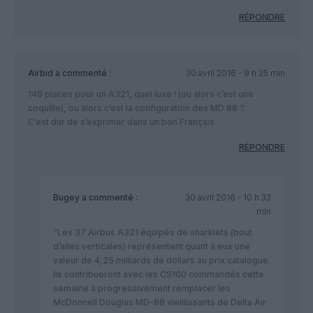
RÉPONDRE
Airbid
a commenté :
30 avril 2016 - 9 h 25 min
149 places pour un A321, quel luxe ! (ou alors c’est une
coquille), ou alors c’est la configuration des MD 88 ?
C’est dur de s’exprimer dans un bon Français .
RÉPONDRE
Bugey
a commenté :
30 avril 2016 - 10 h 33
min
“Les 37 Airbus A321 équipés de sharklets (bout
d’ailes verticales) représentent quant à eux une
valeur de 4,25 milliards de dollars au prix catalogue.
Ils contribueront avec les CS100 commandés cette
semaine à progressivement remplacer les
McDonnell Douglas MD-88 vieillissants de Delta Air