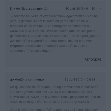
Erik de Nice
a commenté :
30 avril 2016 - 9 h 40 min
Excellente nouvelle et excellent choix également puis d’une
part, la gamme CS est la seule du genre aujourd’hui à
disposer d’une cabine 3+2, configuration initiée par la
Caravelle puis “reprise” avec le succès que l’on sait par la
gamme des DC9 puis ensuite MD 80’s et, d’autre part, pour le
321 dont c’est aujourd’hui le seul mono-couloir à pouvoir
proposer une cabine densifiée à 220 pax’s avec une
autonomie “Transatlantique”..
RÉPONDRE
gordon24
a commenté :
30 avril 2016 - 10 h 33 min
Ce qui est certain c’est que Boeing est vraiment en difficulté
sur ce segment avec son 737. Si le constructeur arrive a
suivre face à l’A320, il n’a vraiment rien a proposer en face de
l’A321 et ca risque d’etre pire si Airbus sort un A321LR.
C’est la qu’on voit que le 737 a atteinds ses limites. Mais bon,