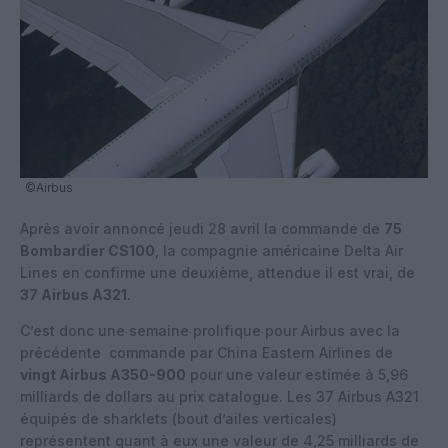
©Airbus
Après avoir annoncé jeudi 28 avril la commande de
75
Bombardier CS100
, la compagnie américaine Delta Air
Lines en confirme une deuxième, attendue il est vrai, de
37 Airbus A321
.
C’est donc une semaine prolifique pour Airbus avec la
précédente
commande par China Eastern Airlines de
vingt Airbus A350-900
pour une valeur estimée à 5,96
milliards de dollars au prix catalogue. Les 37 Airbus A321
équipés de sharklets (bout d’ailes verticales)
représentent quant à eux une valeur de 4,25 milliards de