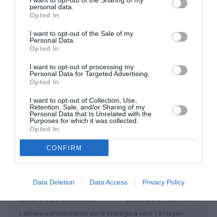
I want to opt-out of the Sharing of my
personal data.
Opted In
I want to opt-out of the Sale of my
Personal Data.
Fautarreterlesbetises
a commenté :
30 avril 2016 - 12 h 11 min
Opted In
Delta confirme son statut de leader us. Sacrée transformation
I want to opt-out of processing my
Personal Data for Targeted Advertising.
RÉPONDRE
Opted In
I want to opt-out of Collection, Use,
Retention, Sale, and/or Sharing of my
Personal Data that Is Unrelated with the
Nico777
a commenté :
30 avril 2016 - 13 h 09 min
Purposes for which it was collected.
Opted In
4000 commandes de 320 depuis le néo…et AF? Ah zéro?
Ok…
CONFIRM
RÉPONDRE
Data Deletion
Data Access
Privacy Policy
lechavenois
a commenté :
30 avril 2016 - 13 h 48 min
L’absence d’information sur la stratégie à venir ( à moyen-