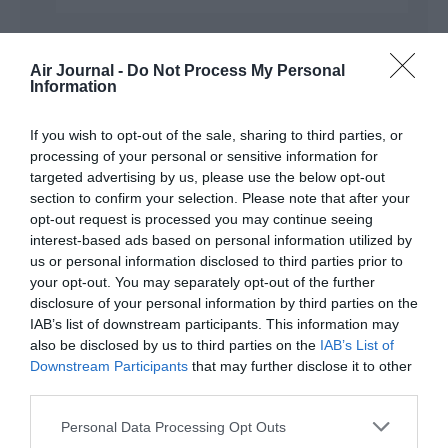
Air Journal -
Do Not Process My Personal
juju
a commenté :
12 mai 2016 - 13 h 23 min
Information
A Madagascar , certains avancent l’idée d’une privatisation
d’Air Mad !!! Ce qui , à mon avis , résoudrait bien des
If you wish to opt-out of the sale, sharing to third parties, or
problèmes , à condition que tout ceci se passe dans la plus
processing of your personal or sensitive information for
grande régularité ??? ce qui n’est pas , mais alors pas du tout
targeted advertising by us, please use the below opt-out
acquis ….
section to confirm your selection. Please note that after your
opt-out request is processed you may continue seeing
RÉPONDRE
interest-based ads based on personal information utilized by
us or personal information disclosed to third parties prior to
your opt-out. You may separately opt-out of the further
disclosure of your personal information by third parties on the
Nom
a commenté :
12 mai 2016 - 15 h 54 min
IAB’s list of downstream participants. This information may
Peu être que french blue va s’ y mettre car vu les prix
also be disclosed by us to third parties on the
IAB’s List of
exorbitants du monopole air mada air france et corsair il y a
Downstream Participants
that may further disclose it to other
un gros marché labas a prendre.
third parties.
RÉPONDRE
Personal Data Processing Opt Outs