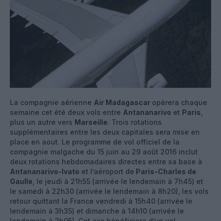
La compagnie aérienne
Air Madagascar
opèrera chaque
semaine cet été deux vols entre
Antananarivo
et
Paris
,
plus un autre vers
Marseille
. Trois rotations
supplémentaires entre les deux capitales sera mise en
place en aout. Le programme de vol officiel de la
compagnie malgache du 15 juin au 29 août 2016 inclut
deux rotations hebdomadaires directes entre sa base à
Antananarivo-Ivato
et l’aéroport de
Paris-Charles de
Gaulle
, le jeudi à 21h55 (arrivée le lendemain à 7h45) et
le samedi à 22h30 (arrivée le lendemain à 8h20), les vols
retour quittant la France vendredi à 15h40 (arrivée le
lendemain à 3h35) et dimanche à 14h10 (arrivée le
lendemain à 2h05). Cet axe bénéficiera d’un vol