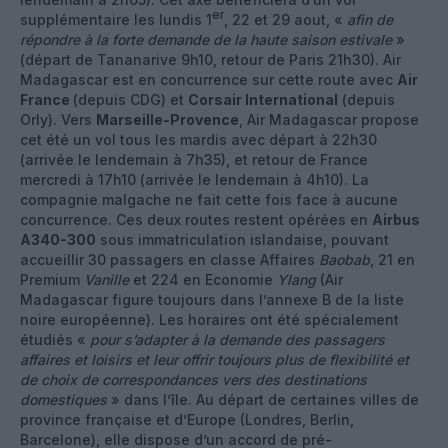
er
supplémentaire les lundis 1
, 22 et 29 aout, «
afin de
répondre à la forte demande de la haute saison estivale
»
(départ de Tananarive 9h10, retour de Paris 21h30). Air
Madagascar est en concurrence sur cette route avec
Air
France
(depuis CDG) et
Corsair International
(depuis
Orly). Vers
Marseille-Provence
, Air Madagascar propose
cet été un vol tous les mardis avec départ à 22h30
(arrivée le lendemain à 7h35), et retour de France
mercredi à 17h10 (arrivée le lendemain à 4h10). La
compagnie malgache ne fait cette fois face à aucune
concurrence. Ces deux routes restent opérées en
Airbus
A340-300
sous immatriculation islandaise, pouvant
accueillir 30 passagers en classe Affaires
Baobab
, 21 en
Premium
Vanille
et 224 en Economie
Ylang
(Air
Madagascar figure toujours dans l’annexe B de la liste
noire européenne). Les horaires ont été spécialement
étudiés «
pour s’adapter à la demande des passagers
affaires et loisirs et leur offrir toujours plus de flexibilité et
de choix de correspondances vers des destinations
domestiques
» dans l’île. Au départ de certaines villes de
province française et d’Europe (Londres, Berlin,
Barcelone), elle dispose d’un accord de pré-