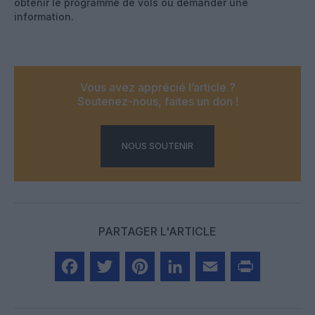
obtenir le programme de vols ou demander une
information.
Vous avez apprécié l’article ?
Soutenez-nous, faites un don !
NOUS SOUTENIR
PARTAGER L'ARTICLE
Facebook
Twitter
Pinterest
LinkedIn
Email
Print