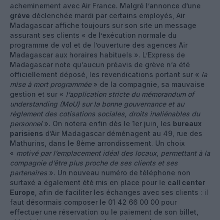
acheminement avec Air France. Malgré l’annonce d’une
grève
déclenchée mardi par certains employés, Air
Madagascar affiche toujours sur son site un message
assurant ses clients « de l’exécution normale du
programme de vol et de l’ouverture des agences Air
Madagascar aux horaires habituels ». L’Express de
Madagascar note qu’aucun préavis de grève n’a été
officiellement déposé, les revendications portant sur «
la
mise à mort programmée
» de la compagnie, sa mauvaise
gestion et sur «
l’application stricte du mémorandum of
understanding (MoU) sur la bonne gouvernance et au
règlement des cotisations sociales, droits inaliénables du
personnel
». On notera enfin dès le 1er juin, les
bureaux
parisiens
d’Air Madagascar déménagent au 49, rue des
Mathurins, dans le 8ème arrondissement. Un choix
«
motivé par l’emplacement idéal des locaux, permettant à la
compagnie d’être plus proche de ses clients et ses
partenaires
». Un nouveau numéro de téléphone non
surtaxé a également été mis en place pour le
call center
Europe
, afin de faciliter les échanges avec ses clients : il
faut désormais composer le 01 42 66 00 00 pour
effectuer une réservation ou le paiement de son billet,