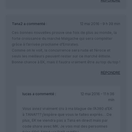
RÉPONDRE
Tana2
a commenté :
12 mai 2016 - 9 h 39 min
Ces bonnes nouvelles prouve une fois de plus au monde, la
forte croissance du marché Malgache qui sera compléter
grâce à l’arrivée prochaine d’Emirates.
Comme on le voit, la concurrence sera rude et féroce et
seuls les meilleurs peuvent rester sur ce marché élitiste.
Bonne chance à EK, mais il faudra vraiment être au top du top !
RÉPONDRE
lucas
a commenté :
12 mai 2016 - 11 h 36
min
Vous aviez vraiment cru à ma blague de l’A380 d’EK
à TANA??? j’espère que vous le faites exprès… De
plus, EK ne viendra pas a Tana en direct mais par
code share avec MK. Je vois mal des personnes