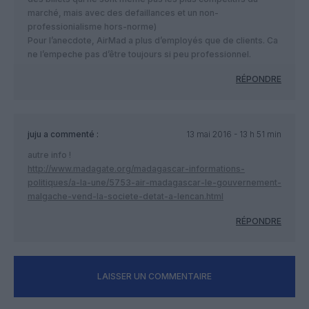
marché, mais avec des defaillances et un non-
professionialisme hors-norme)
Pour l’anecdote, AirMad a plus d’employés que de clients. Ca
ne l’empeche pas d’être toujours si peu professionnel.
RÉPONDRE
juju
a commenté :
13 mai 2016 - 13 h 51 min
autre info !
http://www.madagate.org/madagascar-informations-
politiques/a-la-une/5753-air-madagascar-le-gouvernement-
malgache-vend-la-societe-detat-a-lencan.html
RÉPONDRE
LAISSER UN COMMENTAIRE