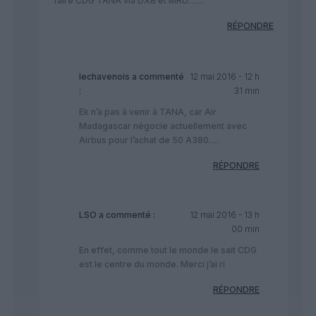
faire CDG TANA via DXB et MRU……
RÉPONDRE
lechavenois
a commenté
12 mai 2016 - 12 h
:
31 min
Ek n’a pas à venir à TANA, car Air
Madagascar négocie actuellement avec
Airbus pour l’achat de 50 A380….
RÉPONDRE
LSO
a commenté :
12 mai 2016 - 13 h
00 min
En effet, comme tout le monde le sait CDG
est le centre du monde. Merci j’ai ri
RÉPONDRE