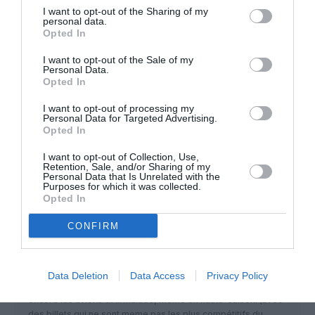
I want to opt-out of the Sharing of my
personal data.
Revoir vos définitions...
a
13 mai 2016 - 8 h 44
Opted In
commenté :
min
I want to opt-out of the Sale of my
Un ” monopole” à trois, ce n’est juste..pas un
Personal Data.
monopole!!!!!
Opted In
Sachez au moins de quoi vous parlez: c’est un
I want to opt-out of processing my
minimum!!!!!!
Personal Data for Targeted Advertising.
Opted In
RÉPONDRE
I want to opt-out of Collection, Use,
Retention, Sale, and/or Sharing of my
Personal Data that Is Unrelated with the
Purposes for which it was collected.
Opted In
next
a commenté :
12 mai 2016 - 22 h 49 min
CONFIRM
Ah parce qu’il y a encore des gens qui prennent AirMad pour
se rendre à Mada?
Des gens qui connaissent des gens, qui connaissent des
gens et qui leur font passé tout les surclassement possible et
Data Deletion
Data Access
Privacy Policy
inimaginables surement, parceque je vois que ca pour
encore les avions d’AirMalade, meme en haute-saison. (avec
des billets qui ne sont meme pas les plus compétitifs du