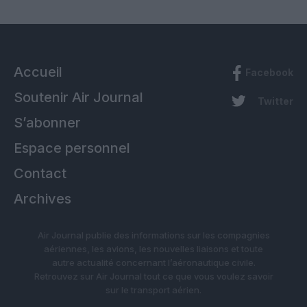
Accueil
Facebook
Soutenir Air Journal
Twitter
S’abonner
Espace personnel
Contact
Archives
Air Journal publie des informations sur les compagnies
aériennes, les avions, les nouvelles liaisons et toute
autre actualité concernant l’aéronautique civile.
Retrouvez sur Air Journal tout ce que vous voulez savoir
sur le transport aérien.