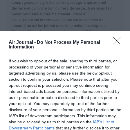
compagnons, malgré les autres passagers qui arrivent
derrière et qui ont le bon numéro de siège…Beh ouais faut
payer pour être à côté maintenant…désolé,..
Ceux qui collent les chewing-gums sur les notices de
sécurité oú qui les jettent dans les poches de sièges…
Ceux dont les odeurs corporelles ne sont PAS tolérables ou
qui flatulent à tout va…Un peu de civisme PLEASE !
Air Journal -
Do Not Process My Personal
Et tellement d’autres…. Pour ceux d’entre vous qui se
Information
reconnaissent, pensez aux autres merci 🙂
If you wish to opt-out of the sale, sharing to third parties, or
RÉPONDRE
processing of your personal or sensitive information for
targeted advertising by us, please use the below opt-out
section to confirm your selection. Please note that after your
Vincent
a commenté :
13 mai 2016 - 14 h 13
opt-out request is processed you may continue seeing
min
interest-based ads based on personal information utilized by
us or personal information disclosed to third parties prior to
“Pour ceux d’entre vous qui se reconnaissent,
your opt-out. You may separately opt-out of the further
pensez aux autres merci :)”
disclosure of your personal information by third parties on the
Il serait très étonnant que ceux qui postent ici, donc
IAB’s list of downstream participants. This information may
des passionnés d’aéronautique, se comportent
also be disclosed by us to third parties on the
IAB’s List of
ainsi.
Downstream Participants
that may further disclose it to other