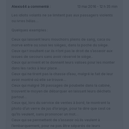
Alexis44
a commenté :
13 mai 2016 - 12 h 35 min
Les idiots volants ne se limitent pas aux passagers violents
ou ivres hélas…
Quelques exemples :
Ceux qui laissent leurs mouchoirs pleins de sang, caca ou
morve entre ou sous les sièges, dans la poche du siège.
Ceux qui t insultent car ils n’ont pas le droit de s’asseoir aux
issues de secours sans avoir réservé le siège..
Ceux qui arrivent et te donnent leurs valises pour les monter
dans les racks à leur place…
Ceux qui ne tirent pas la chasse d’eau, malgré le fait de leur
avoir montré oú elle se trouve…
Ceux qui malgré 36 passages de poubelle dans la cabine,
trouvent le moyen de débarquer en laissant leurs déchets
partout…
Ceux qui, lors du service de ventes à bord, te montrent la
photo d’un verre de jus d’orange, pour te dire que cest ce
qu’ils veulent, sans prononcer un mot…
Ceux qui se permettent de s’asseoir où ils veulent à
l’embarquement, pour ne pas être séparés de leurs