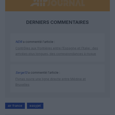
DERNIERS COMMENTAIRES
NDR
a commenté l'article :
Contrôles aux frontières entre l’Espagne et l’Italie : des
arrivées plus longues, des correspondances à risque
Serge13
a commenté l'article :
Flynas ouvre une ligne directe entre Médine et
Bruxelles
air france
easyjet