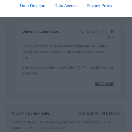
Data Deletion
Data Access
Privacy Policy
RÉPONDRE
Vincent
a commenté :
13 mai 2016 - 14 h 10
min
Exact, outre un célèbre mannequin sur BA, outre
des prétendues stars complètement bourrées,
etc…
L’on devrait publier la liste des “VIP” interdits de vol,
pour rire.
RÉPONDRE
Nico777
a commenté :
13 mai 2016 - 14 h 25 min
C’est ça de vouloir faire voyager tout le monde pour que
dalle…LOW COST = CAS SOC’