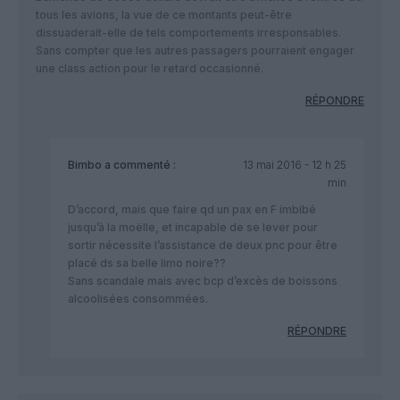
tous les avions, la vue de ce montants peut-être
dissuaderait-elle de tels comportements irresponsables.
Sans compter que les autres passagers pourraient engager
une class action pour le retard occasionné.
RÉPONDRE
Bimbo
a commenté :
13 mai 2016 - 12 h 25
min
D’accord, mais que faire qd un pax en F imbibé
jusqu’à la moëlle, et incapable de se lever pour
sortir nécessite l’assistance de deux pnc pour être
placé ds sa belle limo noire??
Sans scandale mais avec bcp d’excès de boissons
alcoolisées consommées.
RÉPONDRE