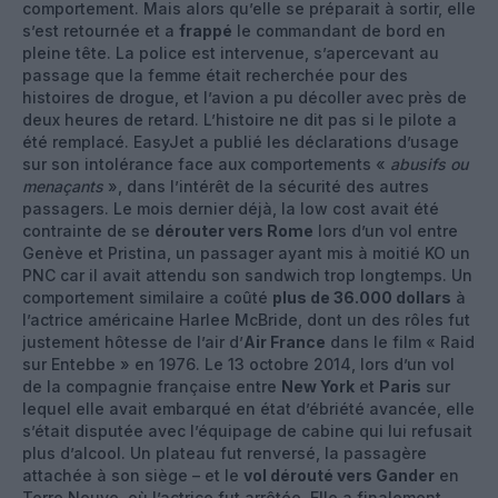
comportement. Mais alors qu’elle se préparait à sortir, elle
s’est retournée et a
frappé
le commandant de bord en
pleine tête. La police est intervenue, s’apercevant au
passage que la femme était recherchée pour des
histoires de drogue, et l’avion a pu décoller avec près de
deux heures de retard. L’histoire ne dit pas si le pilote a
été remplacé. EasyJet a publié les déclarations d’usage
sur son intolérance face aux comportements «
abusifs ou
menaçants
», dans l’intérêt de la sécurité des autres
passagers. Le mois dernier déjà, la low cost avait été
contrainte de se
dérouter vers Rome
lors d’un vol entre
Genève et Pristina, un passager ayant mis à moitié KO un
PNC car il avait attendu son sandwich trop longtemps. Un
comportement similaire a coûté
plus de 36.000 dollars
à
l’actrice américaine Harlee McBride, dont un des rôles fut
justement hôtesse de l’air d’
Air France
dans le film « Raid
sur Entebbe » en 1976. Le 13 octobre 2014, lors d’un vol
de la compagnie française entre
New York
et
Paris
sur
lequel elle avait embarqué en état d’ébriété avancée, elle
s’était disputée avec l’équipage de cabine qui lui refusait
plus d’alcool. Un plateau fut renversé, la passagère
attachée à son siège – et le
vol dérouté vers Gander
en
Terre Neuve, où l’actrice fut arrêtée. Elle a finalement