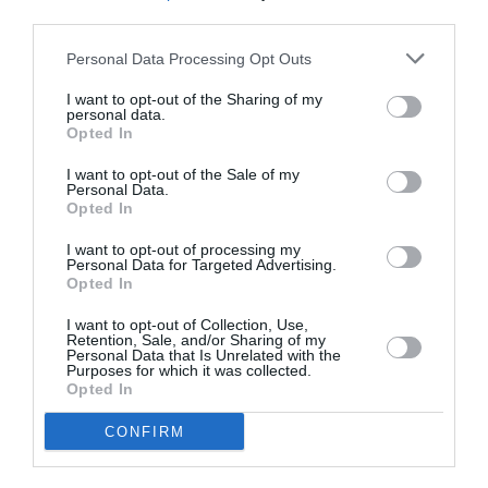
third parties.
Vous ne semblez pas très psychologue, c’est le
moins que l’on puisse dire.
Personal Data Processing Opt Outs
RÉPONDRE
I want to opt-out of the Sharing of my
personal data.
Opted In
I want to opt-out of the Sale of my
FRED LE CORSE
a commenté :
13 mai 2016 - 12 h 36 min
Personal Data.
Opted In
ce n’est pas beaucoup 36000$… quand on sait qu’il faut
refaire les pleins, toutes les conrrespondances ratées, le
I want to opt-out of processing my
tout à la charge des compagnies!!!! il devrait avoir une liste
Personal Data for Targeted Advertising.
Opted In
noire de tout ces pax!!!
RÉPONDRE
I want to opt-out of Collection, Use,
Retention, Sale, and/or Sharing of my
Personal Data that Is Unrelated with the
Purposes for which it was collected.
Opted In
EPL 1986
a commenté :
13 mai 2016 - 12 h 52 min
CONFIRM
Il y a quelques années, la chanteuse Régine et son fils ont été
débarqués manu militari d’un vol AA pour avoir voulu fumer à
bord.