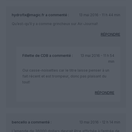
hydrofix@magic.fr
a commenté :
13 mai 2016 - 11 h 44 min
Qu’est-qu’il y a comme grincheux sur Air-Journal!
RÉPONDRE
Fillette de CDB
a commenté :
13 mai 2016 - 11 h 54
min
Oui casse-noisettes car le titre laisse penser à un
fait récent et est trompeur, donc pas plaisant du
tout!
RÉPONDRE
bencello
a commenté :
13 mai 2016 - 12 h 14 min
L’amende de 36000 dollars devrait être affichée à l’entrée de