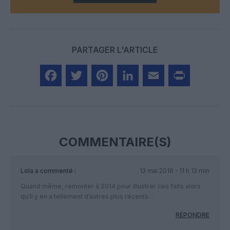
PARTAGER L'ARTICLE
Facebook
Twitter
Pinterest
LinkedIn
Email
Print
COMMENTAIRE(S)
Lola
a commenté :
13 mai 2016 - 11 h 13 min
Quand même, remonter à 2014 pour illustrer ces faits alors
qu’il y en a tellement d’autres plus récents…
RÉPONDRE