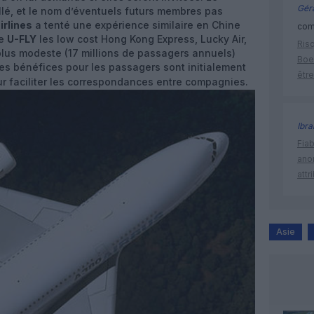
Géra
llé, et le nom d’éventuels futurs membres pas
irlines
a tenté une expérience similaire en Chine
comm
le
U-FLY
les low cost Hong Kong Express, Lucky Air,
Risq
 plus modeste (17 millions de passagers annuels)
Boe
les bénéfices pour les passagers sont initialement
être
r faciliter les correspondances entre compagnies.
Ibr
Fia
ano
attr
Asie