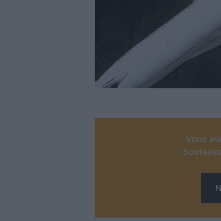
Vous ave
Soutenez
N