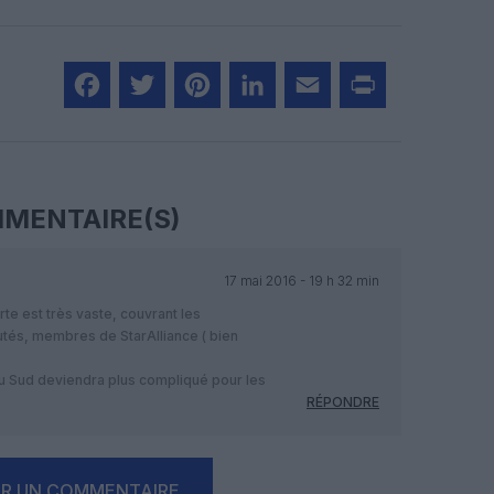
Facebook
Twitter
Pinterest
LinkedIn
Email
Print
MENTAIRE(S)
17 mai 2016 - 19 h 32 min
te est très vaste, couvrant les
utés, membres de StarAlliance ( bien
u Sud deviendra plus compliqué pour les
RÉPONDRE
ER UN COMMENTAIRE