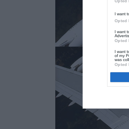
Opted 
I want t
Opted 
I want 
Advertis
Opted 
I want t
of my P
was col
Opted 