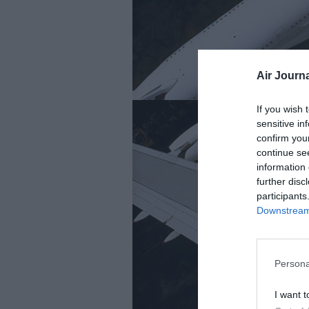
Air Journa
If you wish 
sensitive in
confirm you
continue se
information 
further disc
participants
Downstream 
Persona
I want t