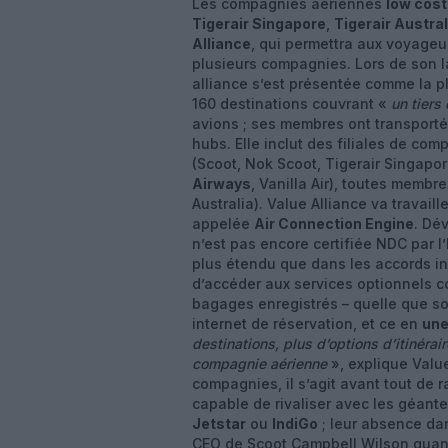
Les compagnies aériennes
low cost
Tigerair Singapore
,
Tigerair Austral
Alliance
, qui permettra aux voyageur
plusieurs compagnies. Lors de son l
alliance s’est présentée comme la 
160 destinations couvrant «
un tiers
avions ; ses membres ont transporté 
hubs. Elle inclut des filiales de c
(Scoot, Nok Scoot, Tigerair Singapor
Airways
, Vanilla Air), toutes membr
Australia). Value Alliance va trava
appelée
Air Connection Engine
. Dé
n’est pas encore certifiée NDC par l
plus étendu que dans les accords in
d’accéder aux services optionnels c
bagages enregistrés – quelle que soi
internet de réservation, et ce en
une
destinations, plus d’options d’itinérai
compagnie aérienne
», explique Valu
compagnies, il s’agit avant tout de 
capable de rivaliser avec les géan
Jetstar
ou
IndiGo
; leur absence da
CEO de Scoot Campbell Wilson quand 