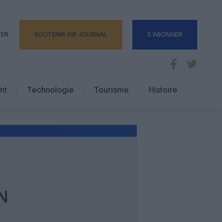
TER
SOUTENIR AIR JOURNAL
S'ABONNER
nt
Technologie
Tourisme
Histoire
Pratique
Hôtellerie
Voyages d’affaires
N