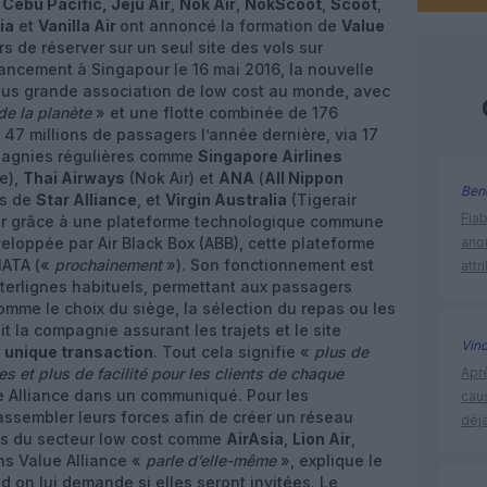
 Cebu Pacific, Jeju Air
,
Nok Air
,
NokScoot
,
Scoot
,
ia
et
Vanilla Air
ont annoncé la formation de
Value
s de réserver sur un seul site des vols sur
ancement à Singapour le 16 mai 2016, la nouvelle
plus grande association de low cost au monde, avec
 de la planète
» et une flotte combinée de 176
47 millions de passagers l’année dernière, via 17
ompagnies régulières comme
Singapore Airlines
e),
Thai Airways
(Nok Air) et
ANA
(
All Nippon
Ben
es de
Star Alliance
, et
Virgin Australia
(Tigerair
Fia
iller grâce à une plateforme technologique commune
veloppée par Air Black Box (ABB), cette plateforme
ano
’IATA («
prochainement
»). Son fonctionnement est
attr
terlignes habituels, permettant aux passagers
omme le choix du siège, la sélection du repas ou les
t la compagnie assurant les trajets et le site
Vin
 unique transaction
. Tout cela signifie «
plus de
res et plus de facilité pour les clients de chaque
Apr
e Alliance dans un communiqué. Pour les
cau
rassembler leurs forces afin de créer un réseau
déjà
tes du secteur low cost comme
AirAsia
,
Lion Air
,
ns Value Alliance «
parle d’elle-même
», explique le
on lui demande si elles seront invitées. Le