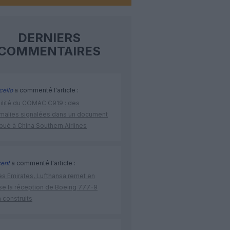
DERNIERS
COMMENTAIRES
cello
a commenté l'article :
bilité du COMAC C919 : des
malies signalées dans un document
ibué à China Southern Airlines
cent
a commenté l'article :
ès Emirates, Lufthansa remet en
se la réception de Boeing 777-9
 construits