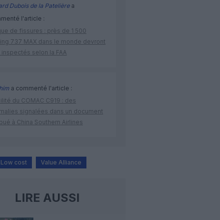
rd Dubois de la Patelière
a
enté l'article :
ue de fissures : près de 1 500
ing 737 MAX dans le monde devront
 inspectés selon la FAA
ahim
a commenté l'article :
bilité du COMAC C919 : des
malies signalées dans un document
ibué à China Southern Airlines
Low cost
Value Alliance
LIRE AUSSI