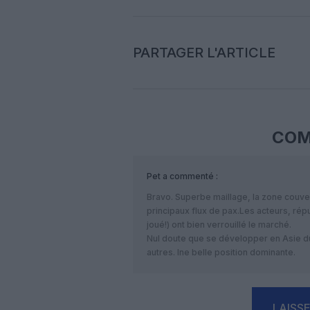
PARTAGER L'ARTICLE
COM
Pet
a commenté :
Bravo. Superbe maillage, la zone couver
principaux flux de pax.Les acteurs, rép
joué!) ont bien verrouillé le marché.
Nul doute que se développer en Asie d
autres. Ine belle position dominante.
LAISS