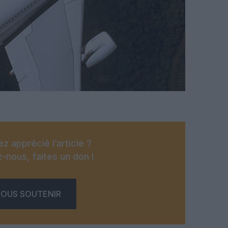
z apprécié l’article ?
-nous, faites un don !
OUS SOUTENIR