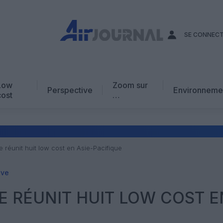
SE CONNEC
Low
Zoom sur
Perspective
Environneme
cost
…
Edito
En chiffres
Avis d’expert
e réunit huit low cost en Asie-Pacifique
AJ Académie
ive
Vidéo
E RÉUNIT HUIT LOW COST E