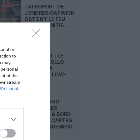
L’AÉROPORT DE
LONDRES‑GATWICK
OBTIENT LE FEU
VERT DÉFINITIF...
RACHAT
sonal or
D’EASYJET : LE
ection to
FONDS APOLLO
ou may
S’OFFRE LA
 personal
DEUXIÈME LOW-
out of the
COST...
 downstream
B’s List of
EASYJET FAIT
MONTER LES
DOUDOUS À BORD
AVEC DES CARTES
D’EMBARQUEMENT...