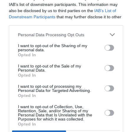
IAB’s list of downstream participants. This information may
also be disclosed by us to third parties on the
IAB’s List of
NOUS SOUTENIR
Downstream Participants
that may further disclose it to other
third parties.
Personal Data Processing Opt Outs
I want to opt-out of the Sharing of my
personal data.
Opted In
DERNIERS COMMENTAIRES
I want to opt-out of the Sale of my
Personal Data.
Opted In
un peu n'importe quoi
a commenté l'article :
I want to opt-out of processing my
Personal Data for Targeted Advertising.
19 h 23 sans escale : le Boeing 777F de National
Opted In
Airlines relie l’Écosse à l’Australie
I want to opt-out of Collection, Use,
Retention, Sale, and/or Sharing of my
Personal Data that Is Unrelated with the
Purposes for which it was collected.
Land down under
a commenté l'article :
Opted In
19 h 23 sans escale : le Boeing 777F de National