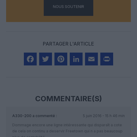
NOUS SOUTENIR
PARTAGER L'ARTICLE
Facebook
Twitter
Pinterest
LinkedIn
Email
Print
COMMENTAIRE(S)
A330-200
a commenté :
5 juin 2016 - 15 h 46 min
Dommage encore une ligne intéressante qui disparaît a cote
de cela on continu a deservir Freetown qui n a pas beaucoup