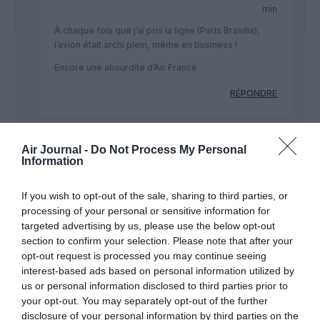
min
À chaque fois que j’ai pris la ligne (Paris Brasilia),
l’avion était archi plein, même en business !
Encore une absurdité d’Air France
RÉPONDRE
Air Journal -
Do Not Process My Personal
Information
LAISSER UN COMMENTAIRE
If you wish to opt-out of the sale, sharing to third parties, or
processing of your personal or sensitive information for
targeted advertising by us, please use the below opt-out
FAIRE UN DON
section to confirm your selection. Please note that after your
opt-out request is processed you may continue seeing
Appel aux lecteurs !
interest-based ads based on personal information utilized by
Soutenez Air Journal participez
à son
us or personal information disclosed to third parties prior to
your opt-out. You may separately opt-out of the further
développement !
disclosure of your personal information by third parties on the