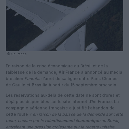
©Air France
En raison de la crise économique au Brésil et de la
faiblesse de la demande,
Air France
a annoncé au média
brésilien
Panrotas
l’arrêt de sa ligne entre Paris Charles
de Gaulle et
Brasilia
à partir du 15 septembre prochain.
Les réservations au-delà de cette date ne sont d’ores et
déjà plus disponibles sur le site Internet d’Air France. La
compagnie aérienne française a justifié l’abandon de
cette route
« en raison de la baisse de la demande sur cette
route, causée par le
ralentissement économique
au Brésil,
entraînant une pression croissante sur la recette unitaire