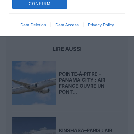
Airlines relie l’Écosse à l’Australie
CONFIRM
Data Deletion
Data Access
Privacy Policy
air france
Brasilia
LIRE AUSSI
POINTE‑À‑PITRE –
PANAMA CITY : AIR
FRANCE OUVRE UN
PONT...
KINSHASA–PARIS : AIR