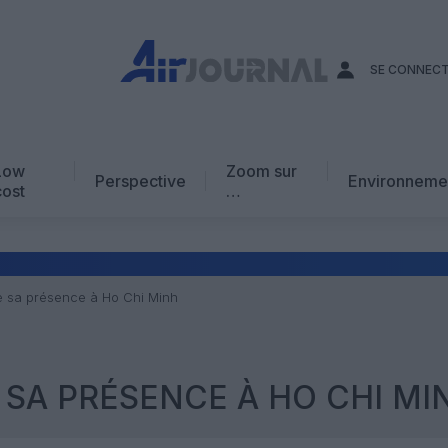
SE CONNEC
Low
Zoom sur
Perspective
Environneme
cost
…
Edito
En chiffres
Avis d’expert
 sa présence à Ho Chi Minh
AJ Académie
Vidéo
SA PRÉSENCE À HO CHI MI