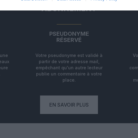
ABONNEMENT
PSEUDONYME
RÉSERVÉ
'une
Votre pseudonyme est validé à
Vo
deaux
partir de votre adresse mail,
eure
empêchant qu'un autre lecteur
com
.
publie un commentaire à votre
place.
mo
EN SAVOIR PLUS