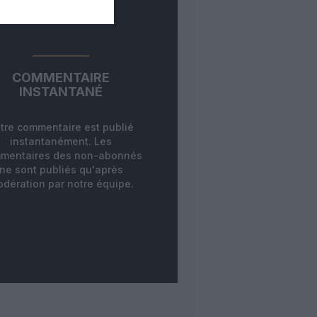
COMMENTAIRE
INSTANTANÉ
tre commentaire est publié
instantanément. Les
mentaires des non-abonnés
ne sont publiés qu'après
dération par notre équipe.