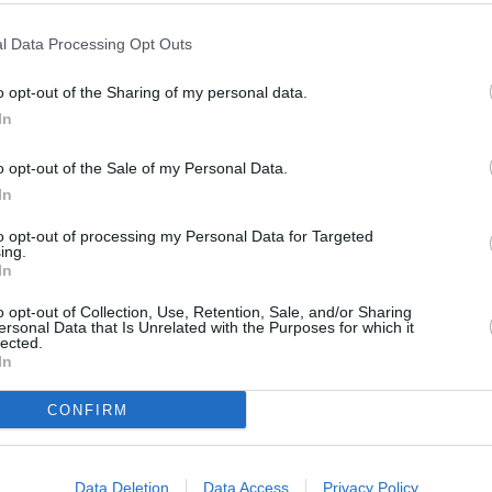
MENTAIRE(S)
l Data Processing Opt Outs
o opt-out of the Sharing of my personal data.
17 juillet 2016 - 0 h 57 min
In
e 24 ans !!!
RÉPONDRE
o opt-out of the Sale of my Personal Data.
In
17 juillet 2016 - 14 h 41 min
to opt-out of processing my Personal Data for Targeted
tenu ou est le problème ? AH a bien
ing.
In
n ?
RÉPONDRE
o opt-out of Collection, Use, Retention, Sale, and/or Sharing
ersonal Data that Is Unrelated with the Purposes for which it
lected.
In
ER UN COMMENTAIRE
CONFIRM
Data Deletion
Data Access
Privacy Policy