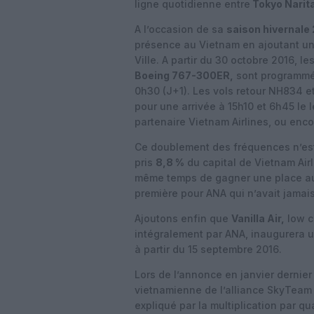
ligne quotidienne entre
Tokyo Narita
A l’occasion de sa
saison hivernale
présence au Vietnam en ajoutant un
Ville. A partir du 30 octobre 2016,
le
Boeing 767-300ER,
sont programmé
0h30 (J+1). Les vols retour NH834 
pour une arrivée à 15h10 et 6h45 le
partenaire Vietnam Airlines, ou enco
Ce doublement des fréquences n’est
pris
8,8 %
du capital de Vietnam Airl
même temps de gagner une place au c
première pour ANA qui n’avait jamai
Ajoutons enfin que
Vanilla Air,
low c
intégralement par ANA, inaugurera 
à partir du 15 septembre 2016.
Lors de l’annonce en janvier dernie
vietnamienne de l’alliance SkyTeam e
expliqué par la multiplication par qu