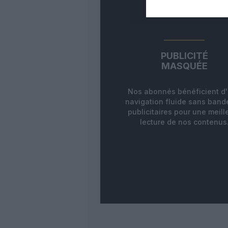
PUBLICITÉ
MASQUÉE
Nos abonnés bénéficient d
navigation fluide sans ban
publicitaires pour une meill
lecture de nos contenus