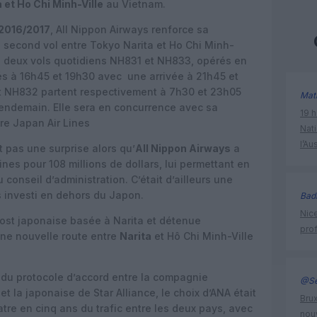
 et Ho Chi Minh-Ville
au Vietnam.
 2016/2017
, All Nippon Airways renforce sa
 second vol entre Tokyo Narita et Ho Chi Minh-
s deux vols quotidiens NH831 et NH833, opérés en
s à 16h45 et 19h30 avec
une arrivée à 21h45 et
et NH832 partent respectivement à 7h30 et 23h05
Mat
 lendemain. Elle sera en concurrence avec sa
19 h
re Japan Air Lines
Nati
l’Au
 pas une surprise alors qu’
All Nippon Airways
a
ines pour 108 millions de dollars, lui permettant en
onseil d’administration. C’était d’ailleurs une
s investi en dehors du Japon.
Bad
Nice
ost japonaise basée à Narita et détenue
prof
une nouvelle route entre
Narita
et Hô Chi Minh-Ville
r du protocole d’accord entre la compagnie
@Se
t la japonaise de Star Alliance, le choix d’ANA était
Brux
atre en cinq ans du trafic entre les deux pays, avec
nouv