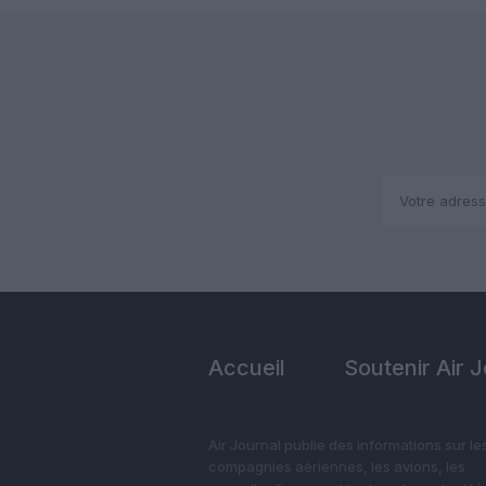
Accueil
Soutenir Air 
Air Journal publie des informations sur le
compagnies aériennes, les avions, les