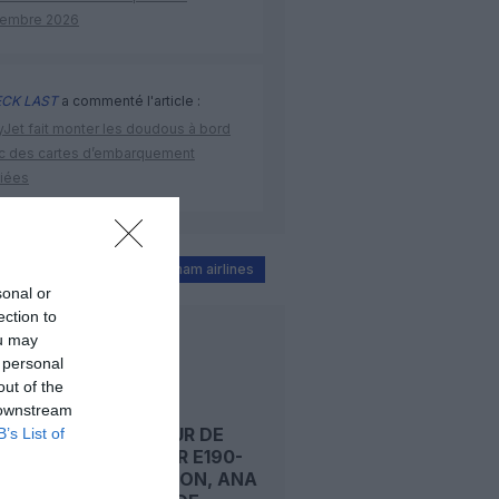
embre 2026
CK LAST
a commenté l'article :
yJet fait monter les doudous à bord
c des cartes d’embarquement
iées
n airways
ANA
vietnam airlines
sonal or
ection to
ou may
LIRE AUSSI
 personal
out of the
 downstream
PREMIER
OPÉRATEUR DE
B’s List of
L’EMBRAER E190-
E2 AU JAPON, ANA