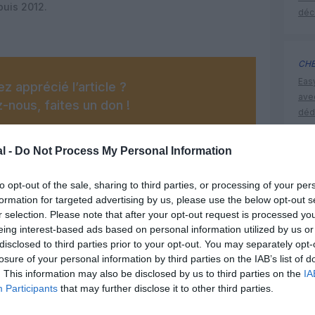
uis 2012.
déc
CHE
Eas
z apprécié l’article ?
ave
-nous, faites un don !
déd
l -
Do Not Process My Personal Information
OUS SOUTENIR
all nippo
to opt-out of the sale, sharing to third parties, or processing of your per
formation for targeted advertising by us, please use the below opt-out s
r selection. Please note that after your opt-out request is processed y
eing interest-based ads based on personal information utilized by us or
disclosed to third parties prior to your opt-out. You may separately opt-
losure of your personal information by third parties on the IAB’s list of
. This information may also be disclosed by us to third parties on the
IA
Facebook
Twitter
Pinterest
LinkedIn
Email
Print
Participants
that may further disclose it to other third parties.