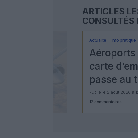
ARTICLES LE
CONSULTÉS 
Actualité
Info pratique
Aéroports 
carte d’e
passe au t
numérique
Publié le 2 août 2026 à 
12 commentaires
Check