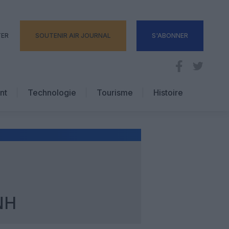
TER
SOUTENIR AIR JOURNAL
S'ABONNER
nt
Technologie
Tourisme
Histoire
Pratique
Hôtellerie
Voyages d’affaires
NH