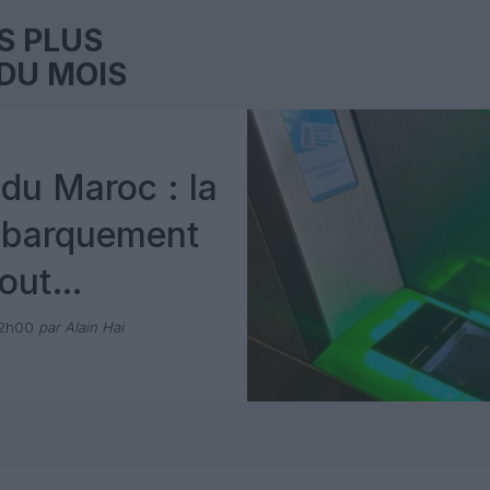
S PLUS
DU MOIS
du Maroc : la
mbarquement
out
 avec Pax
12h00
par Alain Hai