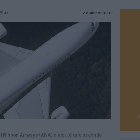
Ricci
2 commentaires
l Nippon Airways (ANA)
a ajouté une seconde