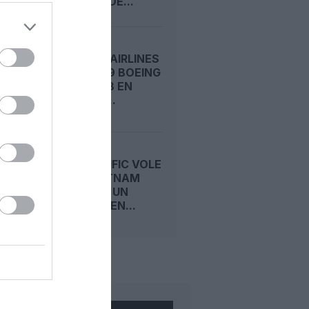
COMMANDE...
VIETNAM AIRLINES
AJOUTE 19 BOEING
737 MAX 8 EN
LEASING,...
CEBU PACIFIC VOLE
POUR VIETNAM
AIRLINES : UN
A320NEO EN...