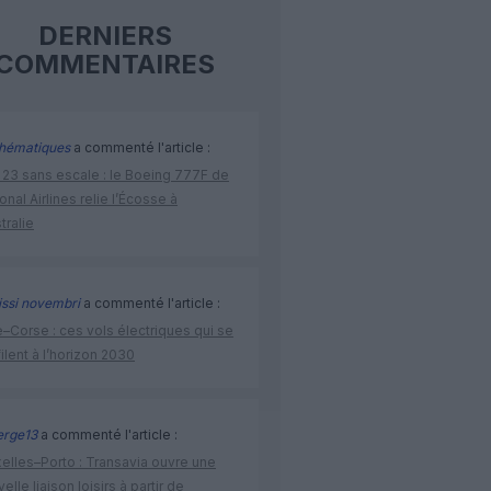
DERNIERS
COMMENTAIRES
hématiques
a commenté l'article :
 23 sans escale : le Boeing 777F de
onal Airlines relie l’Écosse à
stralie
issi novembri
a commenté l'article :
–Corse : ces vols électriques qui se
ilent à l’horizon 2030
rge13
a commenté l'article :
elles–Porto : Transavia ouvre une
elle liaison loisirs à partir de