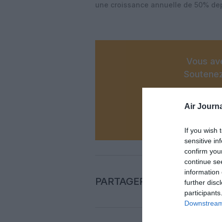
une croissance annuelle de 50% dep
Vous ave
Soutenez
Air Journa
N
If you wish 
sensitive in
confirm you
continue se
information 
PARTAGER L'ARTICLE
further disc
participants
Downstream 