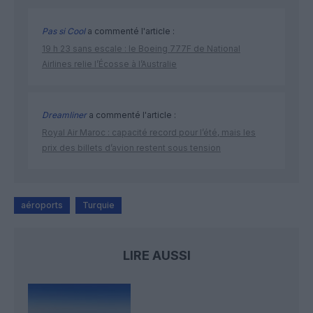
Pas si Cool
a commenté l'article :
19 h 23 sans escale : le Boeing 777F de National
Airlines relie l’Écosse à l’Australie
Dreamliner
a commenté l'article :
Royal Air Maroc : capacité record pour l’été, mais les
prix des billets d’avion restent sous tension
aéroports
Turquie
LIRE AUSSI