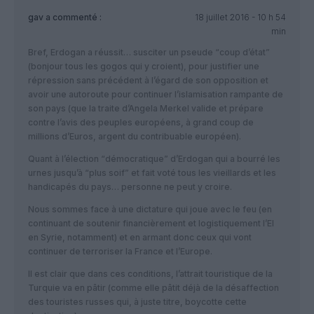
gav
a commenté :
18 juillet 2016 - 10 h 54
min
Bref, Erdogan a réussit… susciter un pseude “coup d’état”
(bonjour tous les gogos qui y croient), pour justifier une
répression sans précédent à l’égard de son opposition et
avoir une autoroute pour continuer l’islamisation rampante de
son pays (que la traite d’Angela Merkel valide et prépare
contre l’avis des peuples européens, à grand coup de
millions d’Euros, argent du contribuable européen).
Quant à l’élection “démocratique” d’Erdogan qui a bourré les
urnes jusqu’à “plus soif” et fait voté tous les vieillards et les
handicapés du pays… personne ne peut y croire.
Nous sommes face à une dictature qui joue avec le feu (en
continuant de soutenir financièrement et logistiquement l’EI
en Syrie, notamment) et en armant donc ceux qui vont
continuer de terroriser la France et l’Europe.
Il est clair que dans ces conditions, l’attrait touristique de la
Turquie va en pâtir (comme elle pâtit déjà de la désaffection
des touristes russes qui, à juste titre, boycotte cette