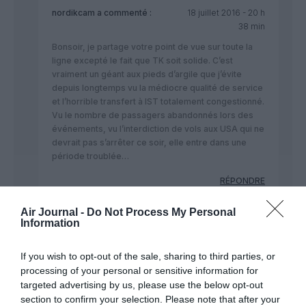
nordikcam
a commenté :
18 juillet 2016 - 20 h
38 min
Bonsoir, je partage votre point de vue sur toute la
ligne excepté le fait que TK soit solide. C’est
vraiment un géant aux pieds d’argile que j’évite
depuis longtemps vu la médiocre qualité de service
et l’horrible transfert à IST totalement congestionné.
Vu le nombre de passagers abandonnés lors des
événements, vu l’interdiction de vols aux USA qui ne
devrait pas s’arrêter ce soir, elle entre dans une
période troublée…
RÉPONDRE
Air Journal -
Do Not Process My Personal
Information
Shôgun
a commenté :
19 juillet 2016 - 0
h 27 min
If you wish to opt-out of the sale, sharing to third parties, or
La “médiocre qualité de service” ?
processing of your personal or sensitive information for
Combien de fois avez vous emprunté
targeted advertising by us, please use the below opt-out
cette compagnie ? Ah oui… Jamais. Ce
section to confirm your selection. Please note that after your
n’était que sentence de café du