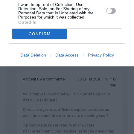
Politicard aux raisonnements de soudard violent et liberticide
I want to opt-out of Collection, Use,
paraitrait plus juste.
Retention, Sale, and/or Sharing of my
Personal Data that Is Unrelated with the
Les footballeurs et cuistots embarqués ne suffiront pas à
Purposes for which it was collected.
Opted In
rétablir le flux touristique et le confiance en un pays à
l’instabilité historique.
CONFIRM
La décision de la FAA étant la mouche sur le gâteau, signal
avant coureur d’une figuration à venir au Moyen Orient à qui
s’aventurerait trop loin des idées en vogue à Washington.
Data Deletion
Data Access
Privacy Policy
RÉPONDRE
Vincent 69
a commenté :
20 juillet 2016 - 19 h 15
min
Vous oubliez un petit détail : à qui profite ce coup
d’Etat ? A Erdogan !
Et vous croyez des officiers supérieurs idiots au
point de commettre des erreurs de collégiens ?
De nombreux observateurs et analystes
s’accordent enfin pour accuser Erdogan d’avoir mis