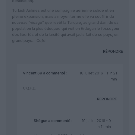
destination).
Turkish Airlines est une compagnie aérienne solide et en
pleine expansion, mais à moyen terme elle va souffrir du
nouveau “visage” que revêt la Turquie, au grand dam de sa
population la plus éduquée qui voit en Erdogan le fossoyeur
des libertés et de la laïcité qui avait jadis fait de ce pays, un
grand pays… Cqfd
RÉPONDRE
Vincent 69
a commenté :
18 juillet 2016 - 11 h 21
min
C.Q.F.D.
RÉPONDRE
Shôgun
a commenté :
19 juillet 2016 - 0
h 11 min