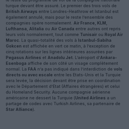
turque devant être assuré. Le premier des trois vols de
British Airways
entre Londres-Heathrow et Istanbul est
également annulé, mais pour le reste l’ensemble des
compagnies opère normalement.
Air France, KLM,
Lufthansa
,
Alitalia
ou
Air Canada
entre autres ont repris
leurs vols normalement, tout comme
Tunisair
ou
Royal Air
Maroc
. La quasi-totalité des vols à
Istanbul-Sabiha
Gokcen
est affichée en vert ce matin, à l’exception de
cinq rotations sur les lignes intérieures assurées par
Pegasus Airlines
et
Anadolu Jet
. L’aéroport d’
Ankara-
Esenboga
affiche de son côté un visage complètement
normal. La
FAA
n’a pas indiqué dans l’interdiction de
vols
directs ou avec escale
entre les Etats-Unis et la Turquie
sera levée, la décision devant être prise en coordination
avec le Département d’Etat (Affaires étrangères) et celui
du Homeland Security. Aucune compagnie aérienne
américaine ne dessert la Turquie (
United Airlines
a un
partage de codes avec Turkish Airlines, sa partenaire de
Star Alliance
).