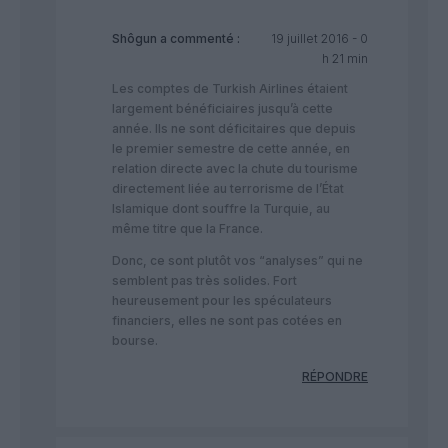
Shôgun
a commenté :
19 juillet 2016 - 0
h 21 min
Les comptes de Turkish Airlines étaient
largement bénéficiaires jusqu’à cette
année. Ils ne sont déficitaires que depuis
le premier semestre de cette année, en
relation directe avec la chute du tourisme
directement liée au terrorisme de l’État
Islamique dont souffre la Turquie, au
même titre que la France.
Donc, ce sont plutôt vos “analyses” qui ne
semblent pas très solides. Fort
heureusement pour les spéculateurs
financiers, elles ne sont pas cotées en
bourse.
RÉPONDRE