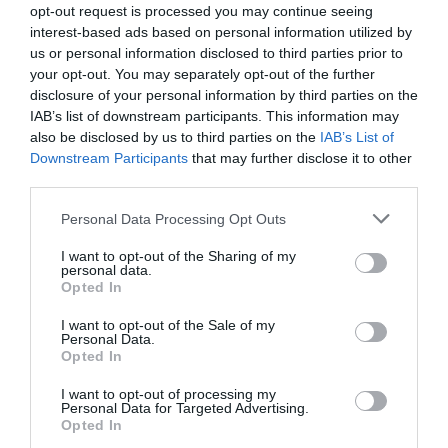
opt-out request is processed you may continue seeing
commerce. On l’avait deviné, en fait.
interest-based ads based on personal information utilized by
us or personal information disclosed to third parties prior to
RÉPONDRE
your opt-out. You may separately opt-out of the further
disclosure of your personal information by third parties on the
IAB’s list of downstream participants. This information may
also be disclosed by us to third parties on the
IAB’s List of
Vincent 69
a commenté :
20 juillet 2016 - 19 h
Downstream Participants
that may further disclose it to other
08 min
third parties.
Sur le même post, pas moins de 3 réponses
injurieuses de SHÔGUN.
Personal Data Processing Opt Outs
Re-C.Q.F.D. ! ! !
I want to opt-out of the Sharing of my
personal data.
RÉPONDRE
Opted In
I want to opt-out of the Sale of my
Personal Data.
Opted In
Pet
a commenté :
18 juillet 2016 - 11 h 44 min
I want to opt-out of processing my
Personal Data for Targeted Advertising.
Erdogan avait fait jadis de la Turquue un grand pays ? Ce fut
Opted In
très bref..