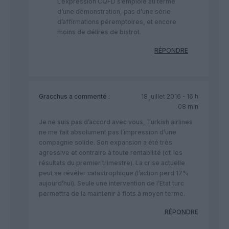
L’expression CQFD s’emploie au terme
d’une démonstration, pas d’une série
d’affirmations péremptoires, et encore
moins de délires de bistrot.
RÉPONDRE
Gracchus
a commenté :
18 juillet 2016 - 16 h
08 min
Je ne suis pas d’accord avec vous, Turkish airlines
ne me fait absolument pas l’impression d’une
compagnie solide. Son expansion a été très
agressive et contraire à toute rentabilité (cf. les
résultats du premier trimestre). La crise actuelle
peut se révéler catastrophique (l’action perd 17%
aujourd’hui). Seule une intervention de l’Etat turc
permettra de la maintenir à flots à moyen terme.
RÉPONDRE