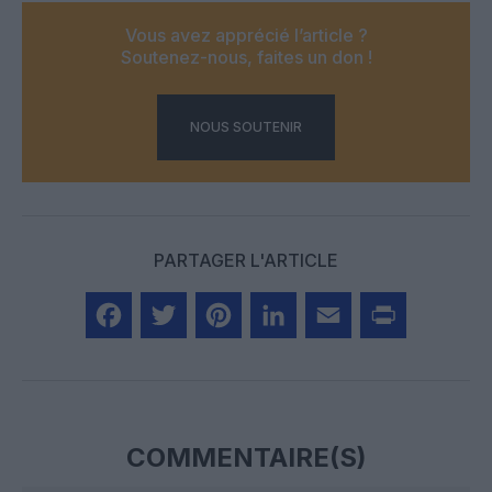
Vous avez apprécié l’article ?
Soutenez-nous, faites un don !
NOUS SOUTENIR
PARTAGER L'ARTICLE
Facebook
Twitter
Pinterest
LinkedIn
Email
Print
COMMENTAIRE(S)