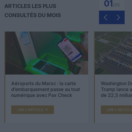
01
/
05
ARTICLES LES PLUS
CONSULTÉS DU MOIS
Aéroports du Maroc : la carte
Washington Du
d’embarquement passe au tout
Trump lance u
numérique avec Pax Check
de 22,5 millia
LIRE L'ARTICLE
LIRE L'ARTICL