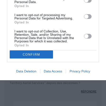
Personal Data.
toutes les routes entre Dubai et l’Australie, elle
Opted In
optimise largement sa couverture réseau sur son
propre territoire, et multiplie ainsi les opportunités
I want to opt-out of processing my
de ventes sur les avions de son partenaire.
Personal Data for Targeted Advertising.
Opted In
Comme le mentionne CZL, cette alliance lui a permit
de revenir dans les chiffres noirs.
I want to opt-out of Collection, Use,
Retention, Sale, and/or Sharing of my
Personal Data that Is Unrelated with the
RÉPONDRE
Purposes for which it was collected.
Opted In
CONFIRM
Yan
a commenté :
29 juillet 2016 - 23 h 35
min
Data Deletion
Data Access
Privacy Policy
Pourquoi les commentateurs écrivent ils “Quantas” au lieu de
“QANTAS” qui est l acronyme de “Queensland And Northern
Territory Aerial Services” depuis des décennies ?
RÉPONDRE