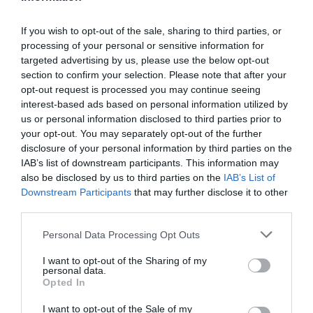
vite possible….
If you wish to opt-out of the sale, sharing to third parties, or
RÉPONDRE
processing of your personal or sensitive information for
targeted advertising by us, please use the below opt-out
section to confirm your selection. Please note that after your
czl
a commenté :
29 juillet 2016 - 16 h
opt-out request is processed you may continue seeing
29 min
interest-based ads based on personal information utilized by
us or personal information disclosed to third parties prior to
Pas d’accident mortel depuis 1951, donc 65 ans et
your opt-out. You may separately opt-out of the further
non pas 80 ans
disclosure of your personal information by third parties on the
RÉPONDRE
IAB’s list of downstream participants. This information may
also be disclosed by us to third parties on the
IAB’s List of
Downstream Participants
that may further disclose it to other
third parties.
Roman
a commenté :
30 juillet 2016 - 13 h
40 min
Personal Data Processing Opt Outs
Tout simplement parce que, comme pour beaucoup
de major, le hub de Dubai lui donne un accès – au
I want to opt-out of the Sharing of my
personal data.
travers de EK – à un réseau largement plus
Opted In
important que ce qui était possible à Singapour.
De plus, Qantas étant en code-share avec EK sur
I want to opt-out of the Sale of my