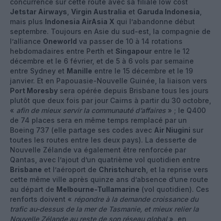
concurrence sur cette route avec sa filiale low cost
Jetstar Airways
,
Virgin Australia
et
Garuda Indonesia
,
mais plus
Indonesia AirAsia X
qui l’abandonne début
septembre. Toujours en Asie du sud-est, la compagnie de
l’alliance
Oneworld
va passer de 10 à 14 rotations
hebdomadaires entre Perth et
Singapour
entre le 12
décembre et le 6 février, et de 5 à 6 vols par semaine
entre Sydney et
Manille
entre le 15 décembre et le 19
janvier. Et en Papouasie-Nouvelle Guinée, la liaison vers
Port Moresby
sera opérée depuis Brisbane tous les jours
plutôt que deux fois par jour Cairns à partir du 30 octobre,
«
afin de mieux servir la communauté d’affaires
» ; le Q400
de 74 places sera en même temps remplacé par un
Boeing 737 (elle partage ses codes avec
Air Niugini
sur
toutes les routes entre les deux pays). La desserte de
Nouvelle Zélande va également être renforcée par
Qantas, avec l’ajout d’un quatrième vol quotidien entre
Brisbane
et l’aéroport de
Christchurch
, et la reprise vers
cette même ville après quinze ans d’absence d’une route
au départ de
Melbourne-Tullamarine
(vol quotidien). Ces
renforts doivent «
répondre à la demande croissance du
trafic au-dessus de la mer de Tasmanie, et mieux relier la
Nouvelle Zélande au reste de son réseau global
», en