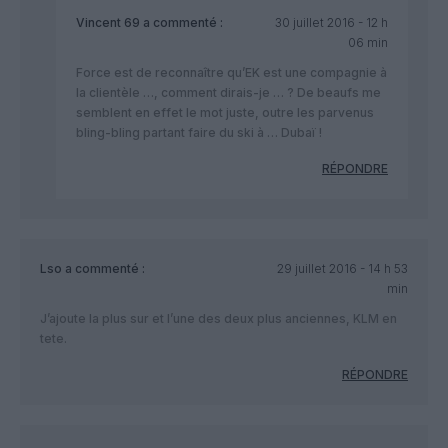
Vincent 69
a commenté :
30 juillet 2016 - 12 h
06 min
Force est de reconnaître qu’EK est une compagnie à
la clientèle …, comment dirais-je … ? De beaufs me
semblent en effet le mot juste, outre les parvenus
bling-bling partant faire du ski à … Dubaï !
RÉPONDRE
Lso
a commenté :
29 juillet 2016 - 14 h 53
min
J’ajoute la plus sur et l’une des deux plus anciennes, KLM en
tete.
RÉPONDRE