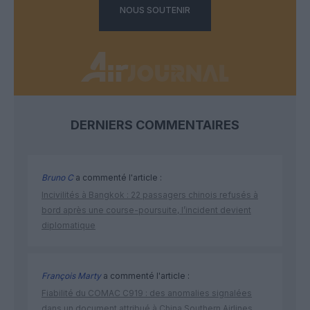
NOUS SOUTENIR
DERNIERS COMMENTAIRES
Bruno C
a commenté l'article :
Incivilités à Bangkok : 22 passagers chinois refusés à
bord après une course-poursuite, l’incident devient
diplomatique
François Marty
a commenté l'article :
Fiabilité du COMAC C919 : des anomalies signalées
dans un document attribué à China Southern Airlines