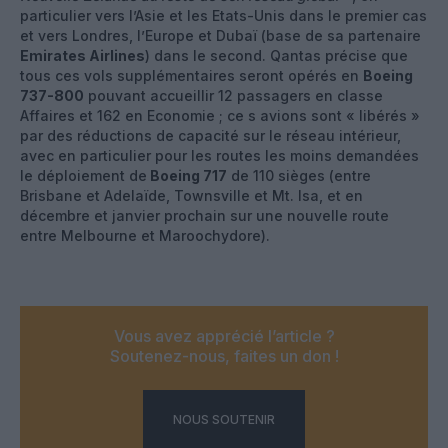
particulier vers l’Asie et les Etats-Unis dans le premier cas
et vers Londres, l’Europe et Dubaï (base de sa partenaire
Emirates Airlines
) dans le second. Qantas précise que
tous ces vols supplémentaires seront opérés en
Boeing
737-800
pouvant accueillir 12 passagers en classe
Affaires et 162 en Economie ; ce s avions sont « libérés »
par des réductions de capacité sur le réseau intérieur,
avec en particulier pour les routes les moins demandées
le déploiement de
Boeing 717
de 110 sièges (entre
Brisbane et Adelaïde, Townsville et Mt. Isa, et en
décembre et janvier prochain sur une nouvelle route
entre Melbourne et Maroochydore).
Vous avez apprécié l’article ?
Soutenez-nous, faites un don !
NOUS SOUTENIR