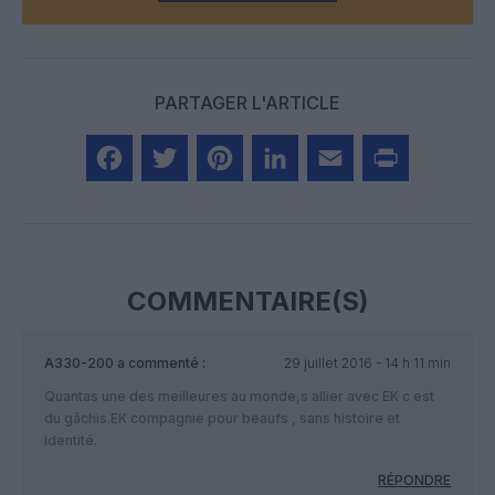
PARTAGER L'ARTICLE
Facebook
Twitter
Pinterest
LinkedIn
Email
Print
COMMENTAIRE(S)
A330-200
a commenté :
29 juillet 2016 - 14 h 11 min
Quantas une des meilleures au monde,s allier avec EK c est
du gâchis.EK compagnie pour beaufs , sans histoire et
identité.
RÉPONDRE