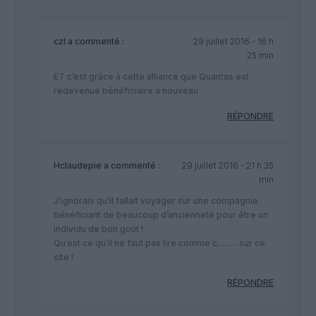
czl
a commenté :
29 juillet 2016 - 16 h
25 min
ET c’est grâce à cette alliance que Quantas est
redevenue bénéficiaire à nouveau
RÉPONDRE
Hclaudepie
a commenté :
29 juillet 2016 - 21 h 35
min
J’ignorais qu’il fallait voyager sur une compagnie
bénéficiant de beaucoup d’ancienneté pour être un
individu de bon goût !
Qu’est ce qu’il ne faut pas lire comme c…….. sur ce
site !
RÉPONDRE