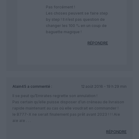
Pas forcément !
Les choses peuvent se faire step
by step ! Il n’est pas question de
changer les 100 % en un coup de
baguette magique !
RÉPONDRE
Alain45
a commenté :
12 août 2016 - 19 h 29 min
Il se peut qu’Emirates regrette son annulation !
Pas certain qu’elle puisse disposer d’un créneau de livraison
rapide maintenant au cas où elle voudrait en commander !
le B777-X ne serait finalement pas prêt avant 2023 ! ! ! Aïe
aïe aïe . . .
RÉPONDRE