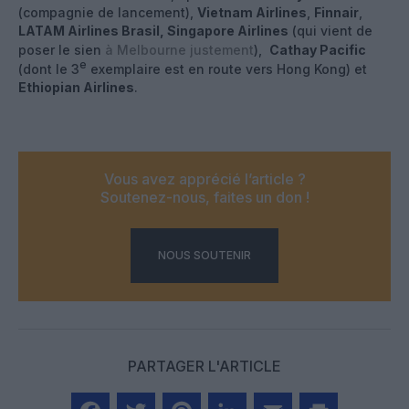
(compagnie de lancement),
Vietnam Airlines
,
Finnair
,
LATAM Airlines Brasil,
Singapore Airlines
(qui vient de
poser le sien
à Melbourne justement
),
Cathay Pacific
e
(dont le 3
exemplaire est en route vers Hong Kong) et
Ethiopian Airlines
.
Vous avez apprécié l’article ?
Soutenez-nous, faites un don !
NOUS SOUTENIR
PARTAGER L'ARTICLE