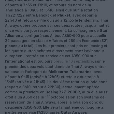
départs à 7h55 et 13h10, et retours du nord de la
Thaïlande à 10h05 et 15h10, ainsi que sur la rotation
TG221/222 entre Bangkok et
Phuket
, avec départ à
22h40 et retour de l’île du sud à 12h55 le lendemain. Thai
Airways opère propose sur ces deux routes jusqu’à huit et
onze vols par jour respectivement. La compagnie de
Star
Alliance
a configuré ses Airbus A350-900 pour accueillir
32 passagers en classe Affaires et 289 en Economie (
321
places au total
). Les huit premiers sont pris en leasing et
les quatre autres achetés directement chez l’avionneur
européen. L’entrée en service de cet A350-900 sur
l’international est toujours
prévu le 16 septembre
, sur le
premier des deux vols quotidiens de Thai Airways entre
sa base et l’aéroport de
Melbourne-Tullamarine
, avec
départ à 0h15 (arrivée à 12h05) et retour d’Australie à
15h15 (arrivée à 21h45). La deuxième rotation quotidienne
(départ à 8h10, retour à 22h30), actuellement opérée
comme la première en
Boeing 777-200ER
, aura elle aussi
er
droit à un A350 dès le 1
octobre selon son système de
réservation de Thai Airways, après la livraison donc du
deuxième A350-900. Elle sera la huitième compagnie à
mettre en service l’A350, après
Qatar Airways