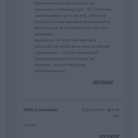
Suivirent ensuite les porteurs de
mauvaises certitudes style ” En conditions
opérationnelles pour de vrai, Airbus ne
tient pas la route question disponibilité et
économique, et les airline sont vont vite
déchanter”….
Maintenant, ils tirent leur dernière
cartouche de médisance avec ce dernier
argumentaire ” Airbus réussira pas
l’industrialisation et la montée en
cadence…ils vont se planter
lamentablement”…..
RÉPONDRE
A350
a commenté :
12 août 2016 - 18 h 58
min
+1000
RÉPONDRE