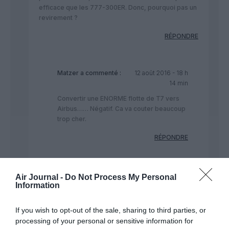
efficace que les 777-300ER. Donc, pourquoi pas un
revirement ?
RÉPONDRE
Matzer
a commenté :
12 août 2016 - 18 h
14 min
Convertir une ENORME flotte de T7 vers
Airbus…… Négatif. Ca va couter beaucoup
trop cher.
RÉPONDRE
Shôgun
a
12 août 2016 -
Air Journal -
Do Not Process My Personal
commenté :
19 h 11 min
Information
Je suis bien d’accord: il n’est pas
question de renoncer purement
If you wish to opt-out of the sale, sharing to third parties, or
et simplement aux 777. Mais rien
processing of your personal or sensitive information for