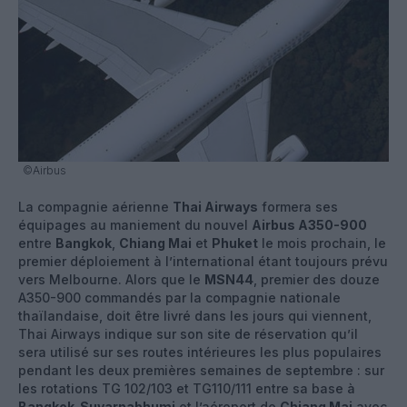
©Airbus
La compagnie aérienne
Thai Airways
formera ses
équipages au maniement du nouvel
Airbus A350-900
entre
Bangkok
,
Chiang Mai
et
Phuket
le mois prochain, le
premier déploiement à l’international étant toujours prévu
vers Melbourne. Alors que le
MSN44
, premier des douze
A350-900 commandés par la compagnie nationale
thaïlandaise, doit être livré dans les jours qui viennent,
Thai Airways indique sur son site de réservation qu’il
sera utilisé sur ses routes intérieures les plus populaires
pendant les deux premières semaines de septembre : sur
les rotations TG 102/103 et TG110/111 entre sa base à
Bangkok-Suvarnabhumi
et l’aéroport de
Chiang Mai
avec