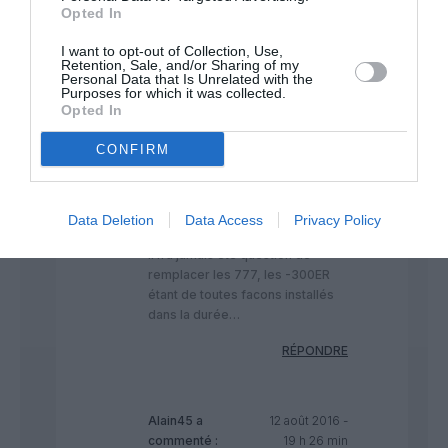
Opted In
A350
a commenté :
12 août 2016 -
I want to opt-out of Collection, Use,
19 h 14 min
Retention, Sale, and/or Sharing of my
Personal Data that Is Unrelated with the
En quoi il s’agit de “Convertir” ? Il
Purposes for which it was collected.
ne s’agit pas de remplacer mais
Opted In
de compléter. Les A350 ou les
787, selon le choix qui sera fait,
CONFIRM
serviront d’abord pour les
ouvertures de lignes ou les
dessertes d’aéroports
Data Deletion
Data Access
Privacy Policy
régionaux.
Il n’a jamais été question de
remplacer les 777, les -300ER
étant de toutes facons installés
dans la durée…
RÉPONDRE
Alain45
a
12 août 2016 -
commenté :
19 h 26 min