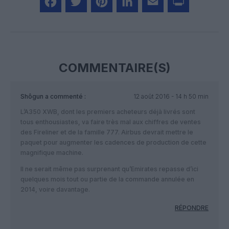
Facebook
Twitter
Pinterest
LinkedIn
Email
Print
COMMENTAIRE(S)
Shôgun
a commenté :
12 août 2016 - 14 h 50 min
L’A350 XWB, dont les premiers acheteurs déjà livrés sont
tous enthousiastes, va faire très mal aux chiffres de ventes
des Fireliner et de la famille 777. Airbus devrait mettre le
paquet pour augmenter les cadences de production de cette
magnifique machine.
Il ne serait même pas surprenant qu’Emirates repasse d’ici
quelques mois tout ou partie de la commande annulée en
2014, voire davantage.
RÉPONDRE