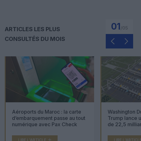
01
/
05
ARTICLES LES PLUS
CONSULTÉS DU MOIS
Aéroports du Maroc : la carte
Washington Du
d’embarquement passe au tout
Trump lance u
numérique avec Pax Check
de 22,5 millia
LIRE L'ARTICLE
LIRE L'ARTICL