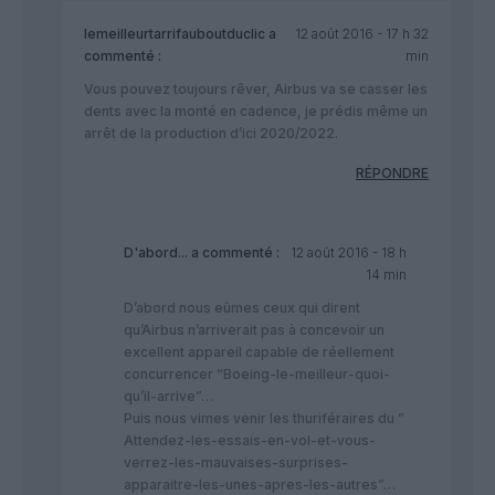
lemeilleurtarrifauboutduclic
a
12 août 2016 - 17 h 32
commenté :
min
Vous pouvez toujours rêver, Airbus va se casser les
dents avec la monté en cadence, je prédis même un
arrêt de la production d’ici 2020/2022.
RÉPONDRE
D'abord...
a commenté :
12 août 2016 - 18 h
14 min
D’abord nous eûmes ceux qui dirent
qu’Airbus n’arriverait pas à concevoir un
excellent appareil capable de réellement
concurrencer “Boeing-le-meilleur-quoi-
qu’il-arrive”…
Puis nous vimes venir les thuriféraires du ”
Attendez-les-essais-en-vol-et-vous-
verrez-les-mauvaises-surprises-
apparaitre-les-unes-apres-les-autres”…