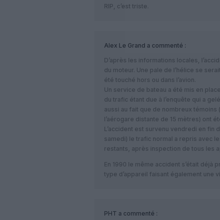
RIP, c’est triste.
Alex Le Grand
a commenté :
D’après les informations locales, l’acci
du moteur. Une pale de l’hélice se serait
été touché hors ou dans l’avion.
Un service de bateau a été mis en place
du trafic étant due à l’enquête qui a ge
aussi au fait que de nombreux témoins (
l’aérogare distante de 15 mètres) ont é
L’accident est survenu vendredi en fin 
samedi) le trafic normal a repris avec l
restants, après inspection de tous les a
En 1990 le même accident s’était déjà 
type d’appareil faisant également une v
PHT
a commenté :