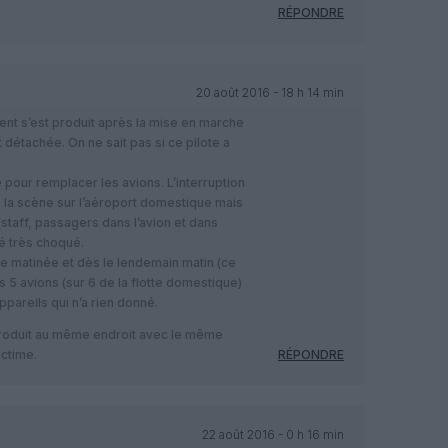
RÉPONDRE
20 août 2016 - 18 h 14 min
dent s’est produit après la mise en marche
 détachée. On ne sait pas si ce pilote a
 pour remplacer les avions. L’interruption
lé la scène sur l’aéroport domestique mais
staff, passagers dans l’avion et dans
té très choqué.
de matinée et dès le lendemain matin (ce
es 5 avions (sur 6 de la flotte domestique)
ppareils qui n’a rien donné.
produit au même endroit avec le même
ictime.
RÉPONDRE
22 août 2016 - 0 h 16 min