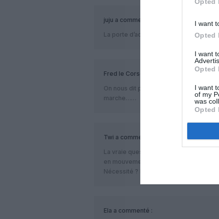
Opted 
juju
a commenté :
I want t
La porte d’accés au poste est très prés 
Opted 
I want 
Advertis
Opted 
Fred le Corse
a commenté :
I want t
On nous dit pas si l’helice s’est détaché
of my P
marche……
was col
Opted 
Twi
a commenté :
La vraie question : pourquoi le pilote est-
en mouvement ? Tous les aviateurs sav
Nécessité ? Excès de confiance ? Autre
Ela
a commenté :