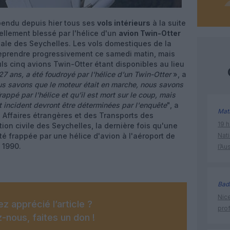
endu depuis hier tous ses
vols intérieurs
à la suite
ellement blessé par l'hélice d'un
avion Twin-Otter
cipale des Seychelles. Les vols domestiques de la
eprendre progressivement ce samedi matin, mais
uls cinq avions Twin-Otter étant disponibles au lieu
7 ans, a été foudroyé par l'hélice d'un Twin-Otter
», a
s savons que le moteur était en marche, nous savons
appé par l'hélice et qu’il est mort sur le coup, mais
t incident devront être déterminées par l'enquête
", a
Mat
s Affaires étrangères et des Transports des
19 h
ation civile des Seychelles, la dernière fois qu'une
é frappée par une hélice d'avion à l'aéroport de
Nati
 1990.
l’Au
Bad
Nice
z apprécié l’article ?
prof
-nous, faites un don !