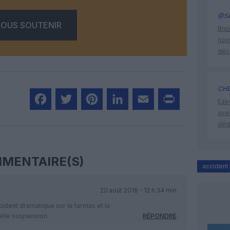
@Se
OUS SOUTENIR
Brux
nouv
déc
CHE
Eas
ave
Facebook
Twitter
Pinterest
LinkedIn
Email
Print
déd
MENTAIRE(S)
accident
20 août 2016 - 12 h 34 min
cident dramatique sur le tarmac et la
telle suspension.
RÉPONDRE