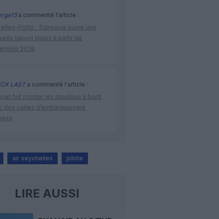
rge13
a commenté l'article :
elles–Porto : Transavia ouvre une
elle liaison loisirs à partir de
embre 2026
CK LAST
a commenté l'article :
yJet fait monter les doudous à bord
c des cartes d’embarquement
iées
air seychelles
pilote
LIRE AUSSI