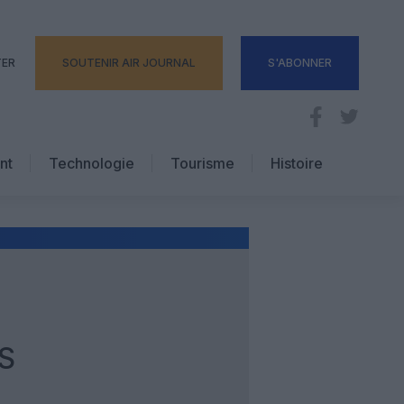
TER
SOUTENIR AIR JOURNAL
S'ABONNER
nt
Technologie
Tourisme
Histoire
Pratique
Hôtellerie
Voyages d’affaires
S