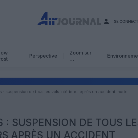
SE CONNEC
Low
Zoom sur
Perspective
Environneme
cost
…
Edito
En chiffres
Avis d’expert
s : suspension de tous les vols intérieurs après un accident mortel
AJ Académie
Vidéo
S : SUSPENSION DE TOUS LE
RS APRÈS UN ACCIDENT