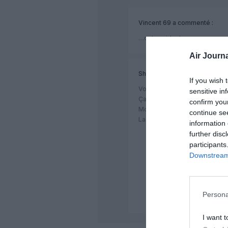
Vincent 69
a commenté :
…cet accident…
Air Journa
Shôgun
a commenté :
If you wish 
Vous ne voyez pas ?
sensitive in
Ça ne m’étonne pas vraiment.
confirm you
Moi je vois.
continue se
La plupart des gens voient.
information 
further disc
participants
Downstream 
Vincent 69
a comme
Désolé, je ne me p
Je vous laisse à vo
Persona
I want t