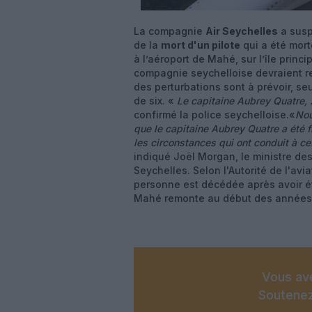
La compagnie
Air Seychelles
a susp
de la
mort d'un pilote
qui a été mort
à l’aéroport de Mahé, sur l’île prin
compagnie seychelloise devraient r
des perturbations sont à prévoir, se
de six. «
Le capitaine Aubrey Quatre, 2
confirmé la police seychelloise.«
Nou
que le capitaine Aubrey Quatre a été fr
les circonstances qui ont conduit à ce
indiqué Joël Morgan, le ministre de
Seychelles. Selon l'Autorité de l'avi
personne est décédée après avoir ét
Mahé remonte au début des années
Vous ave
Soutenez