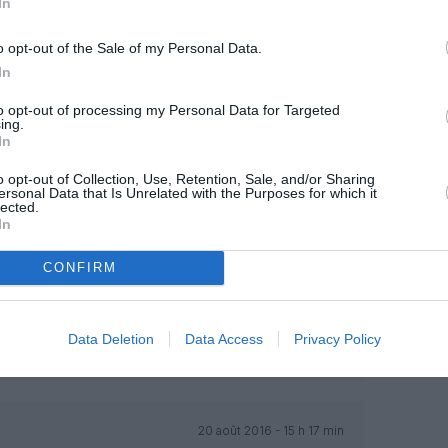
In
20 août 2016 - 12 h 50 min
o opt-out of the Sale of my Personal Data.
de l’hélice sur les Twin
RÉPONDRE
In
to opt-out of processing my Personal Data for Targeted
ing.
In
20 août 2016 - 13 h 18 min
o opt-out of Collection, Use, Retention, Sale, and/or Sharing
e ou si le pilote est sorti moteur en
ersonal Data that Is Unrelated with the Purposes for which it
RÉPONDRE
lected.
In
CONFIRM
20 août 2016 - 14 h 41 min
il sorti de l’avion alors que l’hélice était
ent que cela est extrêmement risqué.
Data Deletion
Data Access
Privacy Policy
 motif ?
RÉPONDRE
20 août 2016 - 15 h 17 min