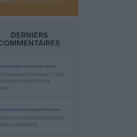
DERNIERS
COMMENTAIRES
hématiques
a commenté l'article :
 23 sans escale : le Boeing 777F de
onal Airlines relie l’Écosse à
stralie
issi novembri
a commenté l'article :
–Corse : ces vols électriques qui se
ilent à l’horizon 2030