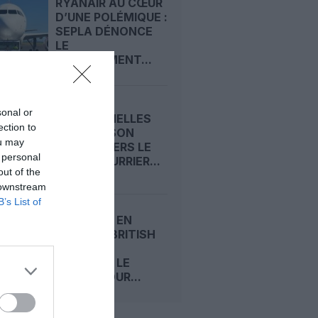
RYANAIR AU CŒUR
D’UNE POLÉMIQUE :
SEPLA DÉNONCE
LE
LICENCIEMENT...
sonal or
AIR SEYCHELLES
ection to
PRÉPARE SON
ou may
RETOUR VERS LE
 personal
LONG-COURRIER...
out of the
 downstream
B’s List of
CANICULE EN
EUROPE : BRITISH
AIRWAYS
AUTORISE LE
SHORT POUR...