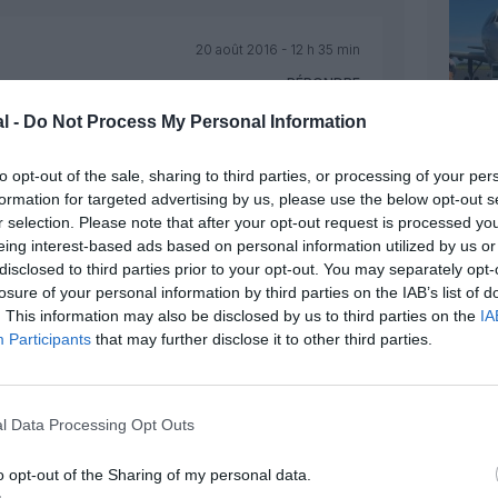
20 août 2016 - 12 h 35 min
RÉPONDRE
l -
Do Not Process My Personal Information
20 août 2016 - 15 h 59 min
to opt-out of the sale, sharing to third parties, or processing of your per
formation for targeted advertising by us, please use the below opt-out s
r selection. Please note that after your opt-out request is processed y
eing interest-based ads based on personal information utilized by us or
RÉPONDRE
disclosed to third parties prior to your opt-out. You may separately opt-
losure of your personal information by third parties on the IAB’s list of
. This information may also be disclosed by us to third parties on the
IA
Participants
that may further disclose it to other third parties.
nté :
22 août 2016 - 11 h 57 min
rétends pas médium.
tre marc de café !
RÉPONDRE
l Data Processing Opt Outs
o opt-out of the Sharing of my personal data.