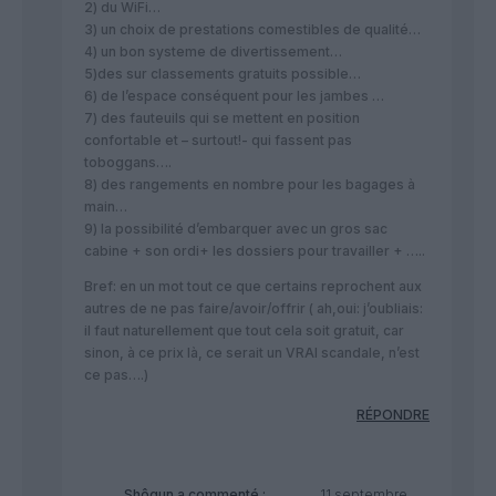
2) du WiFi…
3) un choix de prestations comestibles de qualité…
4) un bon systeme de divertissement…
5)des sur classements gratuits possible…
6) de l’espace conséquent pour les jambes …
7) des fauteuils qui se mettent en position
confortable et – surtout!- qui fassent pas
toboggans….
8) des rangements en nombre pour les bagages à
main…
9) la possibilité d’embarquer avec un gros sac
cabine + son ordi+ les dossiers pour travailler + …..
Bref: en un mot tout ce que certains reprochent aux
autres de ne pas faire/avoir/offrir ( ah,oui: j’oubliais:
il faut naturellement que tout cela soit gratuit, car
sinon, à ce prix là, ce serait un VRAI scandale, n’est
ce pas….)
RÉPONDRE
Shôgun
a commenté :
11 septembre