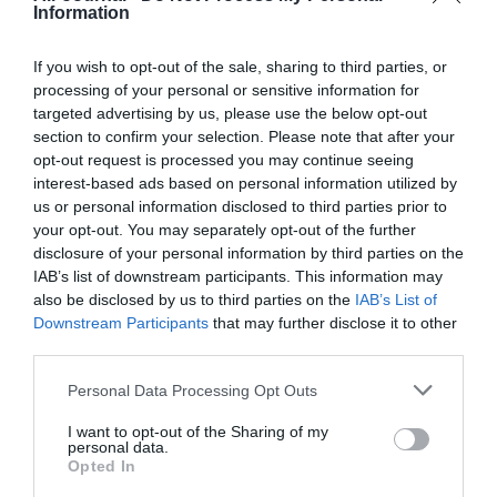
Information
If you wish to opt-out of the sale, sharing to third parties, or
pedro
a commenté :
11 septembre 2016 - 9 h
processing of your personal or sensitive information for
51 min
targeted advertising by us, please use the below opt-out
section to confirm your selection. Please note that after your
Je souhaite longue vie à cette compagnie. pour une fois voici
opt-out request is processed you may continue seeing
une compagnie qui propose de ne pas voyager dans des
conditions pourries et qui démontre que le
interest-based ads based on personal information utilized by
low-cost n’est pas la norme
us or personal information disclosed to third parties prior to
your opt-out. You may separately opt-out of the further
RÉPONDRE
disclosure of your personal information by third parties on the
IAB’s list of downstream participants. This information may
also be disclosed by us to third parties on the
IAB’s List of
Downstream Participants
that may further disclose it to other
Yan
a commenté :
11 septembre 2016 - 10 h
third parties.
08 min
Pour comprendre les rotations des vols.
Personal Data Processing Opt Outs
Original les “vols directs avec escales” :
I want to opt-out of the Sharing of my
personal data.
http://fly-kiss.com/wp-content/uploads/2016/09/Tableau-vol-
Opted In
flykiss-toutes-liaisons-escales.jpg