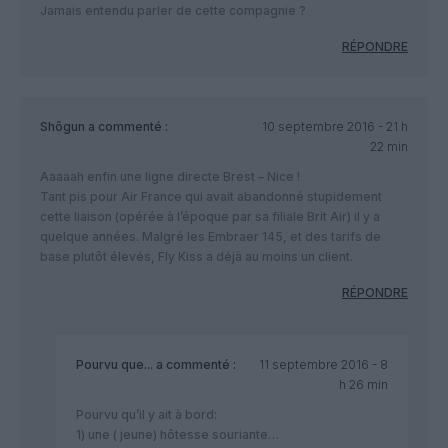
Jamais entendu parler de cette compagnie ?
RÉPONDRE
Shôgun
a commenté :
10 septembre 2016 - 21 h
22 min
Aaaaah enfin une ligne directe Brest – Nice !
Tant pis pour Air France qui avait abandonné stupidement
cette liaison (opérée à l’époque par sa filiale Brit Air) il y a
quelque années. Malgré les Embraer 145, et des tarifs de
base plutôt élevés, Fly Kiss a déjà au moins un client.
RÉPONDRE
Pourvu que...
a commenté :
11 septembre 2016 - 8
h 26 min
Pourvu qu’il y ait à bord:
1) une ( jeune) hôtesse souriante…