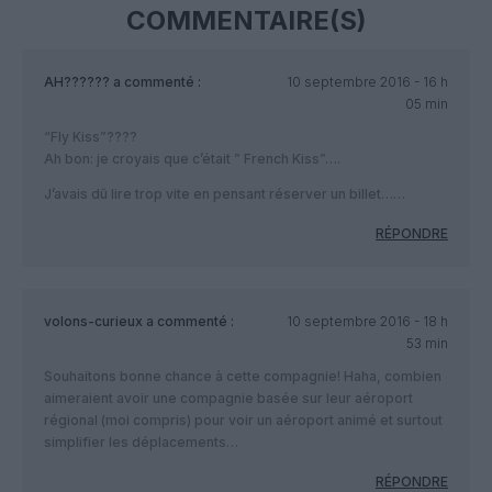
COMMENTAIRE(S)
AH??????
a commenté :
10 septembre 2016 - 16 h
05 min
“Fly Kiss”????
Ah bon: je croyais que c’était ” French Kiss”….
J’avais dû lire trop vite en pensant réserver un billet……
RÉPONDRE
volons-curieux
a commenté :
10 septembre 2016 - 18 h
53 min
Souhaitons bonne chance à cette compagnie! Haha, combien
aimeraient avoir une compagnie basée sur leur aéroport
régional (moi compris) pour voir un aéroport animé et surtout
simplifier les déplacements…
RÉPONDRE