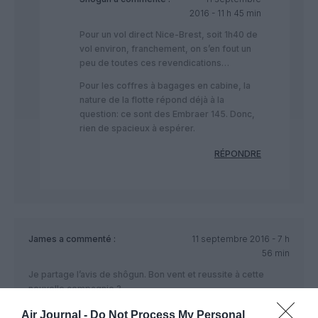
2016 - 11 h 45 min
Pour un vol direct Nice-Brest, soit 1h40 de
vol environ, franchement, on s’en fout un
peu de toutes ces revendications…
Pour les coffres à bagages en cabine, la
nature de la flotte répond déjà à la
question: ce sont des Embraer 145. Donc,
rien de spacieux à espérer.
RÉPONDRE
James
a commenté :
11 septembre 2016 - 7 h
56 min
Je partage l’avis de shôgun. Bon vent et reussite à cette
nouvelle compagnie ?
RÉPONDRE
Air Journal -
Do Not Process My Personal