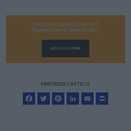
Vous avez apprécié l’article ?
Soutenez-nous, faites un don !
NOUS SOUTENIR
PARTAGER L'ARTICLE
Facebook
Twitter
Pinterest
LinkedIn
Email
Print