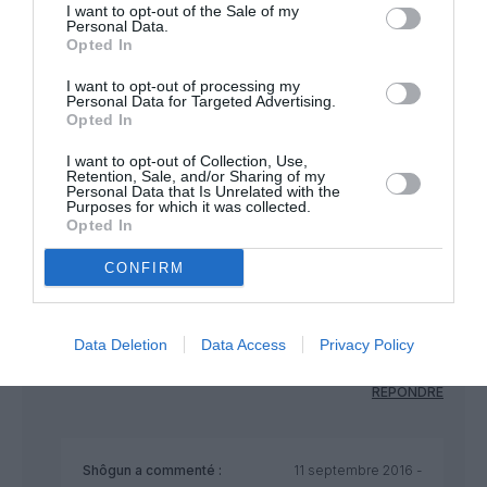
I want to opt-out of the Sale of my
RÉPONDRE
Personal Data.
Opted In
I want to opt-out of processing my
Personal Data for Targeted Advertising.
Yan
a commenté :
11 septembre 2016 - 10 h
Opted In
19 min
I want to opt-out of Collection, Use,
Nice – Lille via … Brest
Retention, Sale, and/or Sharing of my
Strasbourg – Londres via … Brest
Personal Data that Is Unrelated with the
Purposes for which it was collected.
Ce sont certes officiellement des vols directs (numero de vol
Opted In
unique) mais avec un detour qui double le temps de parcours
… et donc la consommation de carburant, frais de PN et usure
CONFIRM
de l appareil : c est la raison pour laquelle un Lille Nice est
vendu 219 EUR aller simple SANS bagage en soute !!! Idem
pour un Brest Nice a 169 EUR SANS bagage.
Data Deletion
Data Access
Privacy Policy
Face à la concurrence, comment ressisteront ils ?
RÉPONDRE
Shôgun
a commenté :
11 septembre 2016 -