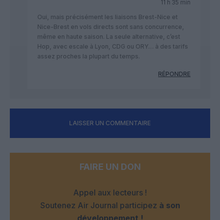
11 h 35 min
Oui, mais précisément les liaisons Brest-Nice et
Nice-Brest en vols directs sont sans concurrence,
même en haute saison. La seule alternative, c’est
Hop, avec escale à Lyon, CDG ou ORY… à des tarifs
assez proches la plupart du temps.
RÉPONDRE
LAISSER UN COMMENTAIRE
FAIRE UN DON
Appel aux lecteurs !
Soutenez Air Journal participez
à son
développement !