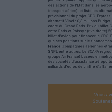
des actions de l’Etat dans les aéropo
transport aérien
), et liste les alter
prévisionnel du projet CDG-Express pa
alternatif Vinci : 0,8 millions Budget
cadre du Grand Paris. Prix du billet
entre Paris et Roissy : (rive droite)
billet d'avion pour financer le CDG-E
que ses positions sur le financement
France
(compagnies aériennes étra
SNPL
entre autres. Le SCARA regro
groupe Air France) basées en métropo
des sociétés d'assistance aéroportua
milliards d'euros de chiffre d'affaire
Vous ave
Soutenez