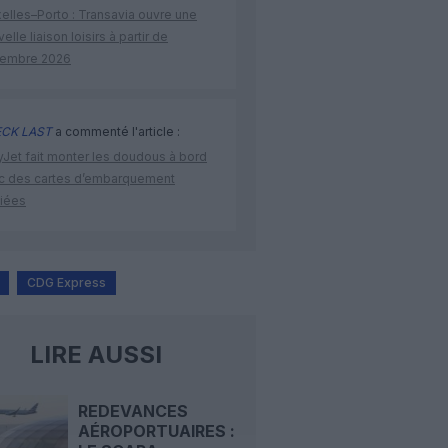
elles–Porto : Transavia ouvre une
elle liaison loisirs à partir de
embre 2026
CK LAST
a commenté l'article :
yJet fait monter les doudous à bord
c des cartes d’embarquement
iées
CDG Express
LIRE AUSSI
REDEVANCES
AÉROPORTUAIRES :