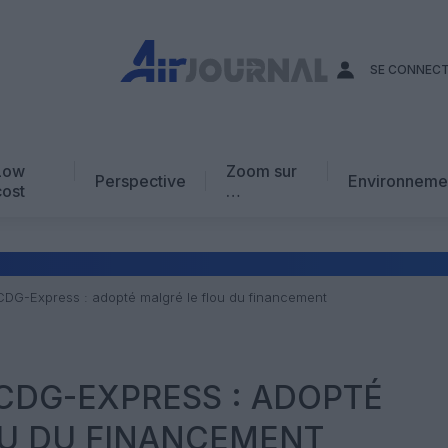
SE CONNEC
Low
Zoom sur
Perspective
Environneme
cost
…
Edito
En chiffres
Avis d’expert
i CDG-Express : adopté malgré le flou du financement
AJ Académie
Vidéo
 CDG-EXPRESS : ADOPTÉ
OU DU FINANCEMENT