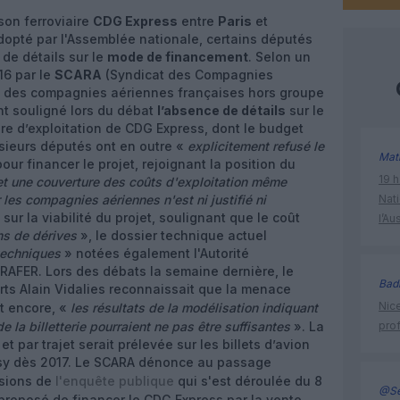
aison ferroviaire
CDG Express
entre
Paris
et
dopté par l'Assemblée nationale, certains députés
de détails sur le
mode de financement
. Selon un
16 par le
SCARA
(Syndicat des Compagnies
 des compagnies aériennes françaises hors groupe
t souligné lors du débat
l’absence de détails
sur le
re d’exploitation de CDG Express, dont le budget
usieurs députés ont en outre «
explicitement refusé le
Mat
our financer le projet, rejoignant la position du
19 h
et une couverture des coûts d'exploitation même
 les compagnies aériennes n'est ni justifié ni
Nati
sur la viabilité du projet, soulignant que le coût
l’Au
s de dérives
», le dossier technique actuel
techniques
» notées également l'Autorité
RAFER. Lors des débats la semaine dernière, le
Bad
rts Alain Vidalies reconnaissait que la menace
Nice
t encore, «
les résultats de la modélisation indiquant
e la billetterie pourraient ne pas être suffisantes
». La
prof
t par trajet serait prélevée sur les billets d’avion
ssy dès 2017. Le SCARA dénonce au passage
usions de
l'enquête publique
qui s'est déroulée du 8
@Se
ait proposé de financer le CDG Express par la vente