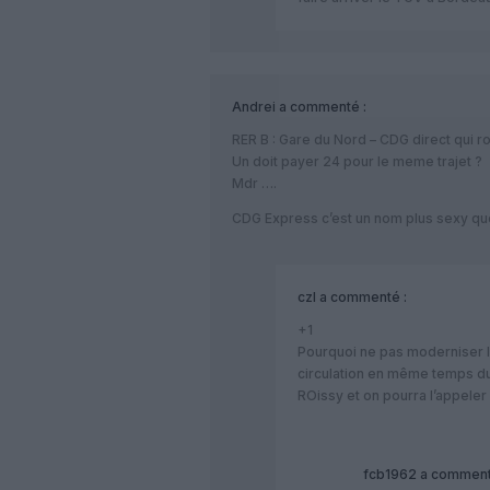
Andrei
a commenté :
RER B : Gare du Nord – CDG direct qui ro
Un doit payer 24 pour le meme trajet ?
Mdr ….
CDG Express c’est un nom plus sexy que 
czl
a commenté :
+1
Pourquoi ne pas moderniser l
circulation en même temps du 
ROissy et on pourra l’appele
fcb1962
a comment