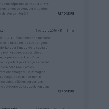
sur voies séparées si on veut un vrai
 les rames se trouvent bloquées
ards! Aucun intérêt !
RÉPONDRE
té :
4 octobre 2016 - 11 h 15 min
et PACIFIER/solutionner de manière
ace le RER B (et les autres lignes
riorité pour l’image de la capitale),
e (vol, drogue, agressivité et
te, je peux vous dire qu’une
 ne parlant pas Français arrivant
 a craindre (J’ai 2 amies
vent en témoigner); je n’imagine
voyageurs asiatique dont la
se subie déjà les agressions
ine catégorie de la population dans
RÉPONDRE
 commenté :
4 octobre 2016 - 12 h 05