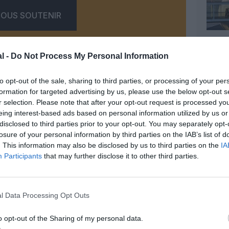
OUS SOUTENIR
l -
Do Not Process My Personal Information
to opt-out of the sale, sharing to third parties, or processing of your per
formation for targeted advertising by us, please use the below opt-out s
r selection. Please note that after your opt-out request is processed y
Facebook
Twitter
Pinterest
LinkedIn
Email
Print
eing interest-based ads based on personal information utilized by us or
disclosed to third parties prior to your opt-out. You may separately opt-
losure of your personal information by third parties on the IAB’s list of
. This information may also be disclosed by us to third parties on the
IA
MENTAIRE(S)
Participants
that may further disclose it to other third parties.
4 octobre 2016 - 8 h 13 min
 l’on ne s’y prendrait pas mieux, cette
l Data Processing Opt Outs
sens pratique.
rs vont payer, les citoyens d’IDF vont
o opt-out of the Sharing of my personal data.
re…J’aimerai qu’un article présentant la