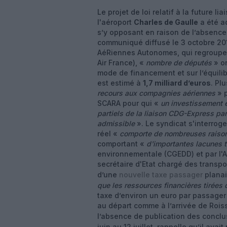
Le projet de loi relatif à la future li
l'aéroport
Charles de Gaulle
a été a
s’y opposant en raison de l’absence 
communiqué diffusé le 3 octobre 20
AéRiennes Autonomes, qui regroupe
Air France), «
nombre de députés
» on
mode de financement et sur l’équilib
est estimé à
1,7 milliard d’euros
. Pl
recours aux compagnies aériennes
» p
SCARA pour qui «
un investissement 
partiels de la liaison CDG-Express par
admissible
». Le syndicat s'interroge 
réel «
comporte de nombreuses raison
comportant «
d'importantes lacunes 
environnementale (CGEDD) et par l'A
secrétaire d'Etat chargé des transpo
d’une
nouvelle taxe passager
planai
que les ressources financières tirées d
taxe d’environ un euro par passager e
au départ comme à l’arrivée de Roi
l’absence de publication des concl
juin au 12 juillet, rappelle qu’il av