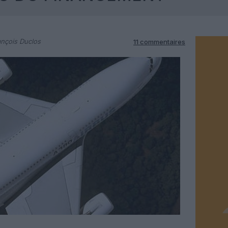
nçois Duclos
11 commentaires