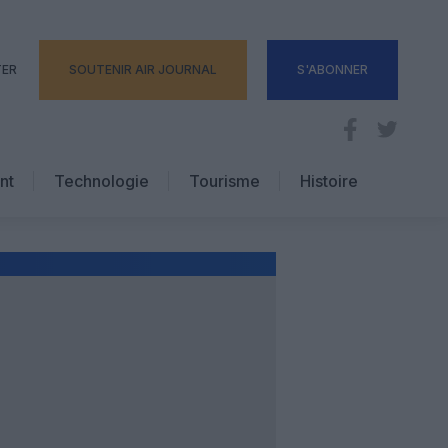
TER
SOUTENIR AIR JOURNAL
S'ABONNER
nt
Technologie
Tourisme
Histoire
Pratique
Hôtellerie
Voyages d’affaires