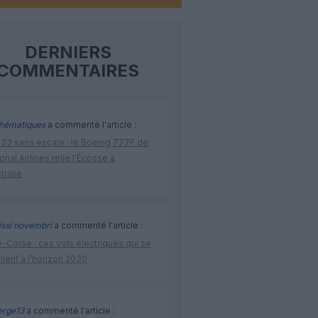
DERNIERS
COMMENTAIRES
hématiques
a commenté l'article :
 23 sans escale : le Boeing 777F de
onal Airlines relie l’Écosse à
stralie
issi novembri
a commenté l'article :
–Corse : ces vols électriques qui se
ilent à l’horizon 2030
rge13
a commenté l'article :