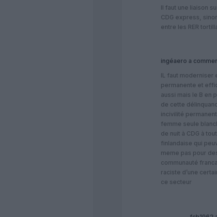
Il faut une liaison 
CDG express, sinon
entre les RER tortill
ingéaero
a commen
IL faut moderniser 
permanente et effic
aussi mais le B en p
de cette délinquanc
incivilité permanen
femme seule blanche
de nuit à CDG à tout
finlandaise qui peu
meme pas pour des 
communauté francai
raciste d’une certa
ce secteur
fcb1962
a