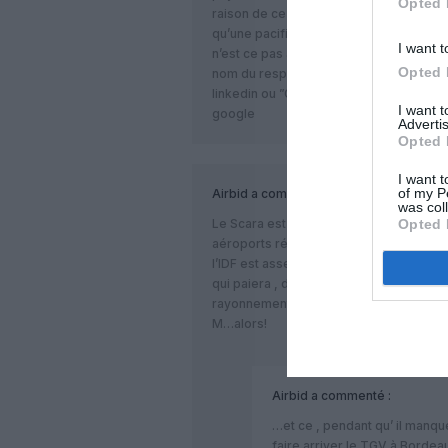
Opted 
raison de ce choix soit fait pour essa
qu’une pacification et fiabilisation de 
I want t
n’est ce pas au final moins onéreux et p
Opted 
nom du responsable de ce projet sur l
linkedin ou ‎”Chef de Projet GC chez S
I want 
google
Advertis
Opted 
I want t
of my P
Airbid
a commenté :
was col
Opted 
Le Scara est bien aimable quand il pro
aéroports régionaux aille au financemen
l’IDF est assez riche pour se payer cet in
qui paiera , donc nous tous, comme d’ha
rayonnement de Paris!
M…alors!
Airbid
a commenté :
…et ce , pendant qu’ il manqu
faire arriver le TGV à Bordeau