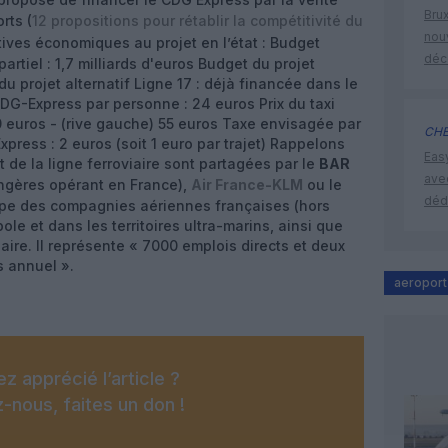
Brux
rts (
12 propositions pour rétablir la compétitivité du
nouv
natives économiques au projet en l’état : Budget
déc
rtiel : 1,7 milliards d'euros Budget du projet
 du projet alternatif Ligne 17 : déjà financée dans le
 CDG-Express par personne : 24 euros Prix du taxi
 50 euros - (rive gauche) 55 euros Taxe envisagée par
CHE
xpress : 2 euros (soit 1 euro par trajet) Rappelons
Eas
 de la ligne ferroviaire sont partagées par le
BAR
ave
ngères opérant en France),
Air France-KLM
ou le
déd
upe des compagnies aériennes françaises (hors
le et dans les territoires ultra-marins, ainsi que
ire. Il représente « 7000 emplois directs et deux
s annuel ».
aeroport
z apprécié l’article ?
-nous, faites un don !