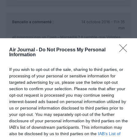
Bencello
a commenté :
14 octobre 2016 - 11 h 35
min
et pourquoi pas un Caen – Marseille ? Il semble que Volotea
ouvre de plus en plus des lignes qui pourraient être opérées
Air Journal -
Do Not Process My Personal
par Hop.
Information
Son maillage devient intéressant, reste à savoir quelle est sa
politique en terme de subventions territoriales. Est-elle
gourmande ou pas? si quelqu’un a des éléments factuels.
If you wish to opt-out of the sale, sharing to third parties, or
processing of your personal or sensitive information for
RÉPONDRE
targeted advertising by us, please use the below opt-out
section to confirm your selection. Please note that after your
opt-out request is processed you may continue seeing
interest-based ads based on personal information utilized by
Joel C
a commenté :
16 octobre 2016 - 10 h 44
us or personal information disclosed to third parties prior to
min
your opt-out. You may separately opt-out of the further
pour quelle raison aucune compagnie n’a repris le vol
disclosure of your personal information by third parties on the
Marseille Tenerife depuis le dépôt de bilan de Air
IAB’s list of downstream participants. This information may
Méditerranée ???
also be disclosed by us to third parties on the
IAB’s List of
Pourtant cette ancienne liaison hebdomadaire était souvent