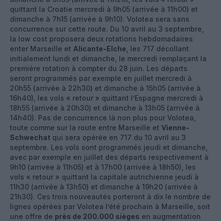
quittant la Croatie mercredi à 9h05 (arrivée à 11h00) et
dimanche à 7h15 (arrivée à 9h10). Volotea sera sans
concurrence sur cette route. Du 10 avril au 3 septembre,
la low cost proposera deux rotations hebdomadaires
enter Marseille et
Alicante-Elche
, les 717 décollant
initialement lundi et dimanche, le mercredi remplaçant la
première rotation à compter du 28 juin. Les départs
seront programmés par exemple en juillet mercredi à
20h55 (arrivée à 22h30) et dimanche à 15h05 (arrivée à
16h40), les vols « retour » quittant l’Espagne mercredi à
18h55 (arrivée à 20h30) et dimanche à 13h05 (arrivée à
14h40). Pas de concurrence là non plus pour Volotea,
toute comme sur la route entre Marseille et
Vienne-
Schwechat
qui sera opérée en 717 du 10 avril au 3
septembre. Les vols sont programmés jeudi et dimanche,
avec par exemple en juillet des départs respectivement à
9h10 (arrivée à 11h05) et à 17h00 (arrivée à 18h50), les
vols « retour » quittant la capitale autrichienne jeudi à
11h30 (arrivée à 13h50) et dimanche à 19h20 (arrivée à
21h30). Ces trois nouveautés porteront à dix le nombre de
lignes opérées par Volotea l’été prochain à Marseille, soit
une offre de
près de 200.000 sièges
en augmentation