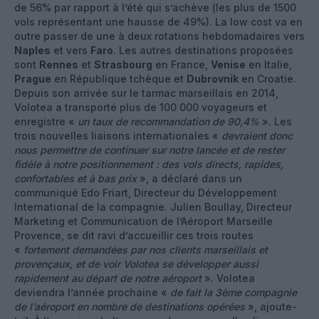
de 56% par rapport à l’été qui s’achève (les plus de 1500
vols représentant une hausse de 49%). La low cost va en
outre passer de une à deux rotations hebdomadaires vers
Naples
et vers
Faro
. Les autres destinations proposées
sont
Rennes
et
Strasbourg
en France,
Venise
en Italie,
Prague
en République tchèque et
Dubrovnik
en Croatie.
Depuis son arrivée sur le tarmac marseillais en 2014,
Volotea a transporté plus de 100 000 voyageurs et
enregistre «
un taux de recommandation de 90,4%
». Les
trois nouvelles liaisons internationales «
devraient donc
nous permettre de continuer sur notre lancée et de rester
fidèle à notre positionnement : des vols directs, rapides,
confortables et à bas prix
», a déclaré dans un
communiqué Edo Friart, Directeur du Développement
International de la compagnie. Julien Boullay, Directeur
Marketing et Communication de l’Aéroport Marseille
Provence, se dit ravi d’accueillir ces trois routes
«
fortement demandées par nos clients marseillais et
provençaux, et de voir Volotea se développer aussi
rapidement au départ de notre aéroport
». Volotea
deviendra l’année prochaine «
de fait la 3ème compagnie
de l’aéroport en nombre de destinations opérées
», ajoute-