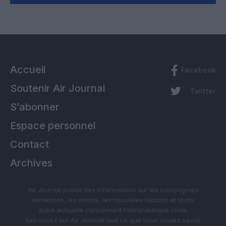
Accueil
Facebook
Soutenir Air Journal
Twitter
S’abonner
Espace personnel
Contact
Archives
Air Journal publie des informations sur les compagnies
aériennes, les avions, les nouvelles liaisons et toute
autre actualité concernant l’aéronautique civile.
Retrouvez sur Air Journal tout ce que vous voulez savoir