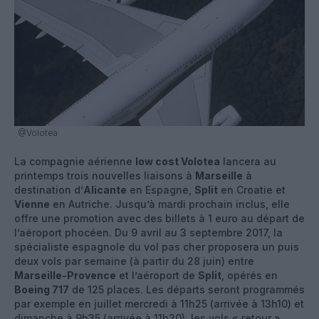
@Volotea
La compagnie aérienne
low cost Volotea
lancera au
printemps trois nouvelles liaisons à
Marseille
à
destination d’
Alicante
en Espagne,
Split
en Croatie et
Vienne
en Autriche. Jusqu’à mardi prochain inclus, elle
offre une promotion avec des billets à 1 euro au départ de
l’aéroport phocéen. Du 9 avril au 3 septembre 2017, la
spécialiste espagnole du vol pas cher proposera un puis
deux vols par semaine (à partir du 28 juin) entre
Marseille-Provence
et l’aéroport de
Split
, opérés en
Boeing 717
de 125 places. Les départs seront programmés
par exemple en juillet mercredi à 11h25 (arrivée à 13h10) et
dimanche à 9h35 (arrivée à 11h20), les vols « retour »