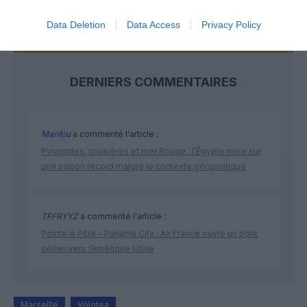
Data Deletion
Data Access
Privacy Policy
DERNIERS COMMENTAIRES
Manfou
a commenté l'article :
Pyramides, croisières et mer Rouge : l’Égypte mise sur
une saison record malgré le contexte géopolitique
TFFRYYZ
a commenté l'article :
Pointe‑à‑Pitre – Panama City : Air France ouvre un pont
aérien vers l’Amérique latine
Marseille
Volotea