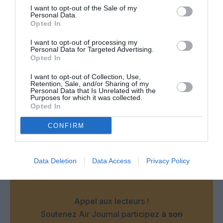
I want to opt-out of the Sale of my
RÉPONDRE
Personal Data.
Opted In
I want to opt-out of processing my
mathieu
a commenté :
19 novembre 2016 - 20 h
Personal Data for Targeted Advertising.
Opted In
24 min
donc il y aura des recrutements en vu!!!
I want to opt-out of Collection, Use,
Retention, Sale, and/or Sharing of my
Personal Data that Is Unrelated with the
RÉPONDRE
Purposes for which it was collected.
Opted In
CONFIRM
LAISSER UN COMMENTAIRE
Data Deletion
Data Access
Privacy Policy
FAIRE UN DON
Appel aux lecteurs !
Soutenez Air Journal participez
à son