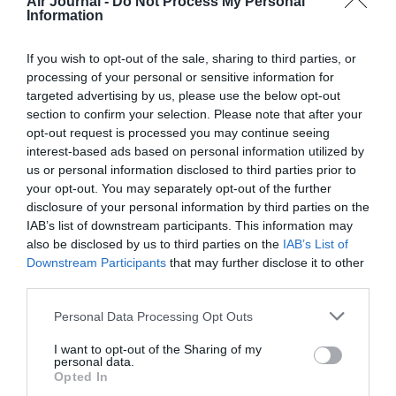
Air Journal -
Do Not Process My Personal
Information
RÉPONDRE
If you wish to opt-out of the sale, sharing to third parties, or
processing of your personal or sensitive information for
targeted advertising by us, please use the below opt-out
section to confirm your selection. Please note that after your
nom
a commenté :
15 novembre 2016 - 19 h
opt-out request is processed you may continue seeing
31 min
interest-based ads based on personal information utilized by
Xl gagne beaucoup d’argent elle est la plus fréquenté sur les
us or personal information disclosed to third parties prior to
caraïbes vu ses tarifs xtra sympa et elle cartonne sur les New
your opt-out. You may separately opt-out of the further
York elle commence a faire des jaloux a la reunion………
disclosure of your personal information by third parties on the
IAB’s list of downstream participants. This information may
RÉPONDRE
also be disclosed by us to third parties on the
IAB’s List of
Downstream Participants
that may further disclose it to other
third parties.
Gian
a commenté :
16 novembre 2016 - 9 h
Personal Data Processing Opt Outs
26 min
En tout en chacun, as le droit de planter le drapeau sur la
I want to opt-out of the Sharing of my
comète, comme mieux ils l’entendent! mais le nerf du
personal data.
Opted In
business reste le prix du billet, le confort et le service!