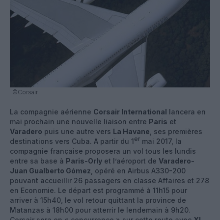
©Corsair
La compagnie aérienne
Corsair International
lancera en
mai prochain une nouvelle liaison entre
Paris
et
Varadero
puis une autre vers
La Havane
, ses premières
er
destinations vers Cuba. A partir du 1
mai 2017, la
compagnie française proposera un vol tous les lundis
entre sa base à
Paris-Orly
et l’aéroport de
Varadero-
Juan Gualberto Gómez
, opéré en Airbus A330-200
pouvant accueillir 26 passagers en classe Affaires et 278
en Economie. Le départ est programmé à 11h15 pour
arriver à 15h40, le vol retour quittant la province de
Matanzas à 18h00 pour atterrir le lendemain à 9h20.
Corsair sera en « concurrence » sur cette route avec
XL