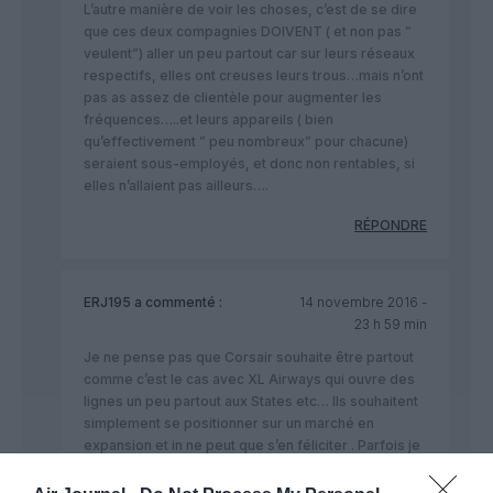
L’autre manière de voir les choses, c’est de se dire
que ces deux compagnies DOIVENT ( et non pas ”
veulent”) aller un peu partout car sur leurs réseaux
respectifs, elles ont creuses leurs trous…mais n’ont
pas as assez de clientèle pour augmenter les
fréquences…..et leurs appareils ( bien
qu’effectivement ” peu nombreux” pour chacune)
seraient sous-employés, et donc non rentables, si
elles n’allaient pas ailleurs….
RÉPONDRE
ERJ195
a commenté :
14 novembre 2016 -
23 h 59 min
Je ne pense pas que Corsair souhaite être partout
comme c’est le cas avec XL Airways qui ouvre des
lignes un peu partout aux States etc… Ils souhaitent
simplement se positionner sur un marché en
expansion et in ne peut que s’en féliciter . Parfois je
me demande si XL gagne de l’argent sur toutes les
lignes qu’ils ouvrent.