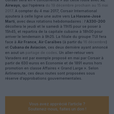
Airways
, qui l’opèrera
du 19 décembre prochain au 15 mai
2017
. A compter du 4 mai 2017, Corsair International
ajoutera à celle ligne une autre vers
La Havane-José
Marti
, avec deux rotations hebdomadaires : l’
A330-200
décollera le jeudi et le samedi à 11h15 pour se poser à
15h45, et repartira de la capitale cubaine à 18h00 pour
arriver le lendemain à 9h25. La filiale du groupe TUI fera
face à
Air France
,
Air Caraïbes
(à partir du
16 décembre
)
et
Cubana de Aviacion
, ces deux dernière ayant annoncé
en aout un
partage de codes
. Un aller-retour vers
Varadero est par exemple proposé en mai par Corsair à
partir de 630 euros en Economie et de 1891 euros hors
promotion en classe Affaires « Grand Large ». Selon
Airlineroute, ces deux routes sont proposées sous
réserve d’approbations gouvernementales.
Vous avez apprécié l’article ?
Soutenez-nous, faites un don !