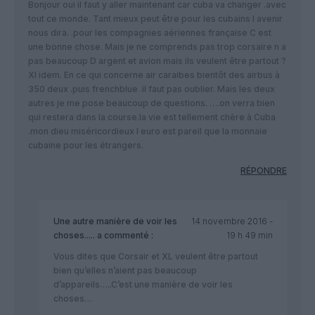
Bonjour oui il faut y aller maintenant car cuba va changer .avec
tout ce monde. Tant mieux peut être pour les cubains l avenir
nous dira. .pour les compagnies aériennes française C est
une bonne chose. Mais je ne comprends pas trop corsaire n a
pas beaucoup D argent et avion mais ils veulent être partout ?
Xl idem. En ce qui concerne air caraibes bientôt des airbus à
350 deux .puis frenchblue .il faut pas oublier. Mais les deux
autres je me pose beaucoup de questions. ….on verra bien
qui restera dans la course.la vie est tellement chère à Cuba
.mon dieu miséricordieux l euro est pareil que la monnaie
cubaine pour les étrangers.
RÉPONDRE
Une autre manière de voir les
14 novembre 2016 -
choses.....
a commenté :
19 h 49 min
Vous dites que Corsair et XL veulent être partout
bien qu’elles n’aient pas beaucoup
d’appareils…..C’est une manière de voir les
choses…