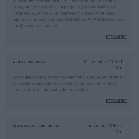
Nous sommes vraiment les rois d’Europe pour de rendre à
Cuba, Air France avec 2 vol par jours pour la Havane, Air
Caraïbes, XL Airways, et maintenant Corsair int et dans
oublier la compagnie locale CUBANA DE AVIATION avec ses
horrible avion russes lol
RÉPONDRE
wad
a commenté :
14 novembre 2016 - 11 h
03 min
Les anglais sont surement devant nous, avec BA et Virgin sur
La Havanne sans oublier surement Thomson, et Thomas
cook airlines qui doivent voler vers Cuba.
RÉPONDRE
Crewpower
a commenté :
14 novembre 2016 - 15 h
26 min