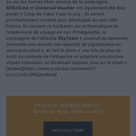
ou via les bornes libre-service de la compagnie.
AFBotLine
et
Universal Voucher
ont également été élus
projet « Coup de Cœur » par le jury ; ils seront
prochainement incubés puis développé au sein d’Air
France. En lançant ce hackaton sur la thématique de
l’expérience de voyage en cas d’irrégularité, la
compagnie de l’alliance
SkyTeam
«
poursuit sa démarche
innovante pour enrichir ses objectifs de digitalisation au
service du client
», et fait le choix «
une fois de plus de
sortir du contexte de l’entreprise en adoptant une posture
d’open innovation, se focalisant toujours plus sur le client
».
[embed]https://www.youtube.com/watch?
v=LrJ_scGzQPk[/embed]
Vous avez apprécié l’article ?
Soutenez-nous, faites un don !
NOUS SOUTENIR