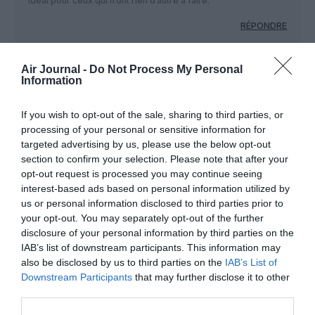
Idéal pour ceux qui n’ont rien d’autre à faire.
RÉPONDRE
Air Journal -
Do Not Process My Personal
Information
Vivelaconcurrence
a commenté :
30 novembre 2016 - 9 h
12 min
If you wish to opt-out of the sale, sharing to third parties, or
Force est de constater que certains essaient de faire bouger
processing of your personal or sensitive information for
les choses dans le bon sens chez AF depuis quelques
targeted advertising by us, please use the below opt-out
années
section to confirm your selection. Please note that after your
RÉPONDRE
opt-out request is processed you may continue seeing
interest-based ads based on personal information utilized by
us or personal information disclosed to third parties prior to
your opt-out. You may separately opt-out of the further
A330-200
a commenté :
30 novembre 2016 -
disclosure of your personal information by third parties on the
10 h 04 min
IAB’s list of downstream participants. This information may
+1
also be disclosed by us to third parties on the
IAB’s List of
Downstream Participants
that may further disclose it to other
Peut être une prise de conscience…
third parties.
RÉPONDRE