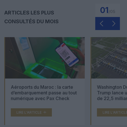
01
/
05
ARTICLES LES PLUS
CONSULTÉS DU MOIS
Aéroports du Maroc : la carte
Washington Du
d’embarquement passe au tout
Trump lance u
numérique avec Pax Check
de 22,5 millia
LIRE L'ARTICLE
LIRE L'ARTICL