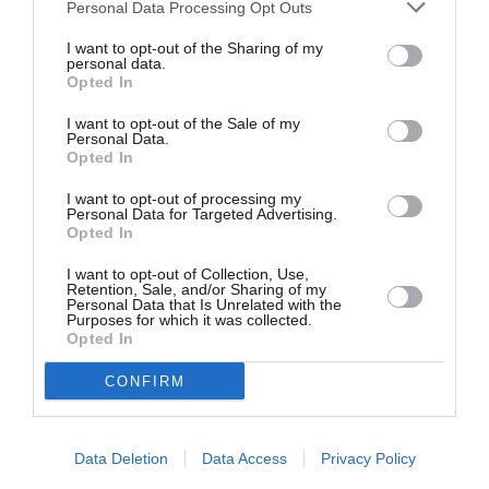
Personal Data Processing Opt Outs
I want to opt-out of the Sharing of my
personal data.
Opted In
Sphinctair Ways
a commenté :
30 novembre 2016 - 11 h
13 min
I want to opt-out of the Sale of my
Personal Data.
Très bien !
Opted In
RÉPONDRE
I want to opt-out of processing my
Personal Data for Targeted Advertising.
Opted In
Filoustyle
a commenté :
30 novembre 2016 - 17 h
I want to opt-out of Collection, Use,
Retention, Sale, and/or Sharing of my
53 min
Personal Data that Is Unrelated with the
Purposes for which it was collected.
Et la ligne la plus populaire ? Toulouse Paris la plus fréquenté
Opted In
d’Europe rien de rien…….ah si c’est l’anniversaire c’est vrai
donc paye et tais toi, merci Air île de France !
CONFIRM
RÉPONDRE
Data Deletion
Data Access
Privacy Policy