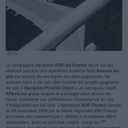
©HOP
La compagnie aérienne
HOP! Air France
lance sur les
réseaux sociaux une opération visant à faire
baisser les
prix
sur quatre de ses lignes les plus populaires. Sa
maison-mère a de son côté nommé les projets gagnants
de son «
Hackaton Priorité Client
», le vainqueur étant
AFBotLine
grâce auquel le passager peut choisir de
façon autonome ses préférences d’assistance en cas
d’irrégularité sur les vols. L’opération
HOP Chrono
lancée
le 29 novembre 2016 par la filiale régionale d’Air France
est selon son communiqué «
dédiée à sa clientèle 100%
er
connectée
», avec un principe simple : jusqu’au 1
décembre, les internautes doivent se mobiliser pour faire