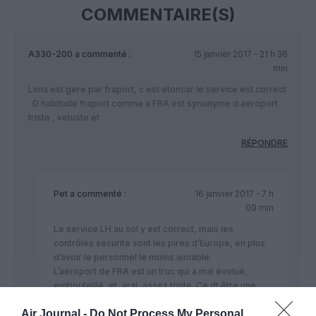
COMMENTAIRE(S)
A330-200
a commenté :
15 janvier 2017 - 21 h 36
min
Lima est gere par fraport, c est etoncar le service est correct
. D habitude fraport comme a FRA est synonyme d aeroport
triste , vetuste et
RÉPONDRE
Pet
a commenté :
16 janvier 2017 - 7 h
09 min
Le service LH au sol y est correct, mais les
contrôles sécurité sont les pires d’Europe, en plus
d’avoir le personnel le moins aimable.
L’aéroport de FRA est un truc qui a mal évolué,
embouteillé, et, vrai, assez triste. Ce dt être une
marque de fabrique en Allemagne, Munich,
Air Journal -
Do Not Process My Personal
Dusseldorf ou Hambourg ne sont pas plus riants.