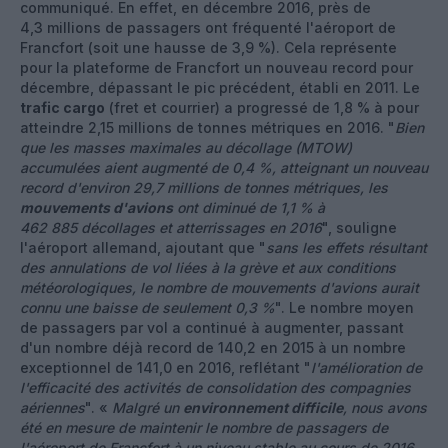
communiqué. En effet, en décembre 2016, près de
4,3 millions de passagers ont fréquenté l'aéroport de
Francfort (soit une hausse de 3,9 %). Cela représente
pour la plateforme de Francfort un nouveau record pour
décembre, dépassant le pic précédent, établi en 2011. Le
trafic cargo
(fret et courrier) a progressé de 1,8 % à pour
atteindre 2,15 millions de tonnes métriques en 2016. "
Bien
que les masses maximales au décollage (MTOW)
accumulées aient augmenté de 0,4 %, atteignant un nouveau
record d'environ 29,7 millions de tonnes métriques, les
mouvements d'avions
ont diminué de 1,1 % à
462 885 décollages et atterrissages en 2016
", souligne
l'aéroport allemand, ajoutant que "
sans les effets résultant
des annulations de vol liées à la grève et aux conditions
météorologiques, le nombre de mouvements d'avions aurait
connu une baisse de seulement 0,3 %
". Le nombre moyen
de passagers par vol a continué à augmenter, passant
d'un nombre déjà record de 140,2 en 2015 à un nombre
exceptionnel de 141,0 en 2016, reflétant "
l'amélioration de
l'efficacité des activités de consolidation des compagnies
aériennes
". «
Malgré un
environnement difficile
, nous avons
été en mesure de maintenir le nombre de passagers de
l'aéroport de Francfort à un niveau stable au cours de 2016.