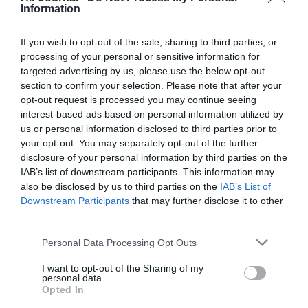
Information
RÉPONDRE
If you wish to opt-out of the sale, sharing to third parties, or
processing of your personal or sensitive information for
targeted advertising by us, please use the below opt-out
section to confirm your selection. Please note that after your
Erik de Nice
a commenté :
16 janvier 2017 - 6 h 34
opt-out request is processed you may continue seeing
min
interest-based ads based on personal information utilized by
Le SNPL à raison, la Grève fait pleinement partie de leurs
us or personal information disclosed to third parties prior to
fonctions donc c’est évidemment pour eux une “matière” à
your opt-out. You may separately opt-out of the further
enseigner..
disclosure of your personal information by third parties on the
IAB’s list of downstream participants. This information may
RÉPONDRE
also be disclosed by us to third parties on the
IAB’s List of
Downstream Participants
that may further disclose it to other
third parties.
A330-200
a commenté :
16 janvier 2017 - 9 h
42 min
Personal Data Processing Opt Outs
@Erik DE NICE
I want to opt-out of the Sharing of my
personal data.
Vous vous êtes trompé d article , car le sujet n est
Opted In
pas le SNPL.