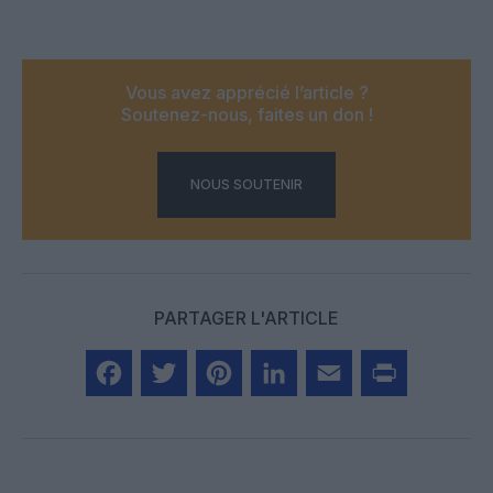
Vous avez apprécié l’article ?
Soutenez-nous, faites un don !
NOUS SOUTENIR
PARTAGER L'ARTICLE
Facebook
Twitter
Pinterest
LinkedIn
Email
Print