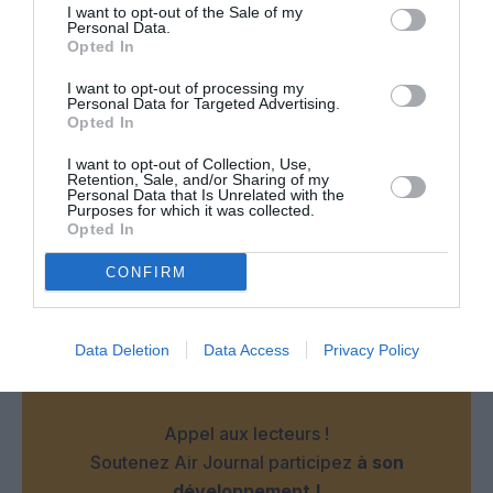
I want to opt-out of the Sale of my
Par ailleurs et suite a votre réponse sur l article
Personal Data.
concernant l A350 de CX a Barcelone,je vais juste
Opted In
vous apprendre que j ai pu poster sur air journal en
même temps que je volais grace au service wifi
I want to opt-out of processing my
Personal Data for Targeted Advertising.
offert sur cet appareil. Je n invente pas des mythos
Opted In
moi….
I want to opt-out of Collection, Use,
RÉPONDRE
Retention, Sale, and/or Sharing of my
Personal Data that Is Unrelated with the
Purposes for which it was collected.
Opted In
CONFIRM
LAISSER UN COMMENTAIRE
Data Deletion
Data Access
Privacy Policy
FAIRE UN DON
Appel aux lecteurs !
Soutenez Air Journal participez
à son
développement !