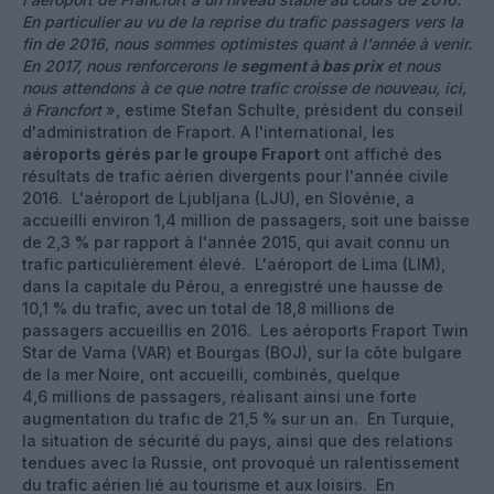
En particulier au vu de la reprise du trafic passagers vers la
fin de 2016, nous sommes optimistes quant à l'année à venir.
En 2017, nous renforcerons le
segment à bas prix
et nous
nous attendons à ce que notre trafic croisse de nouveau, ici,
à Francfort
», estime Stefan Schulte, président du conseil
d'administration de Fraport. A l'international, les
aéroports gérés par le groupe Fraport
ont affiché des
résultats de trafic aérien divergents pour l'année civile
2016. L'aéroport de Ljubljana (LJU), en Slovénie, a
accueilli environ 1,4 million de passagers, soit une baisse
de 2,3 % par rapport à l'année 2015, qui avait connu un
trafic particulièrement élevé. L'aéroport de Lima (LIM),
dans la capitale du Pérou, a enregistré une hausse de
10,1 % du trafic, avec un total de 18,8 millions de
passagers accueillis en 2016. Les aéroports Fraport Twin
Star de Varna (VAR) et Bourgas (BOJ), sur la côte bulgare
de la mer Noire, ont accueilli, combinés, quelque
4,6 millions de passagers, réalisant ainsi une forte
augmentation du trafic de 21,5 % sur un an. En Turquie,
la situation de sécurité du pays, ainsi que des relations
tendues avec la Russie, ont provoqué un ralentissement
du trafic aérien lié au tourisme et aux loisirs. En