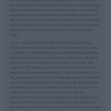
le 777, oui il offre plus d’espace que le 777, oui il est plus
luxueux que le 777. Une fois qu’on a dit tout ça, la question qui
se pose, sans doute la principale est de savoir s’il est toute
proportion gardée une réussite commerciale comme l’A320,
l’A330 ou le tout nouveau A350. Absolument pas et c’est là où
ça pose problème quand on voit les investissements qui ont
été consentis au départ et les prévisions qui avaient été
faites.
Le 777 a beau ne pas être dans la même catégorie que
l’A380, être moins confortable, moins silencieux, être moins
moderne, il n’empêche que la quasi-totalité des spécialistes
du marché de l’aviation commerciale s’accordent à dire qu’il
constitue un vrai cauchemar pour l’A380. Ce dernier, tout
comme le 747 d’ailleurs se serait sans doute mieux vendu
sans les gros biréacteurs dont le 777 est l’incarnation. Et de
fait, ils ont bien raison car si les compagnies sont soucieuses
du confort des passagers, ils sont davantage attachées aux
bénéfices qu’un avion peut leur permettre de réaliser. En la
matière, le 777 est tout simplement imbattable. En
configuration standard, il une capacité pas très éloignée de
celle de l’A380 pour un coût d’exploitation bien moindre et
une soute pour le fret bien plus grande. Ce n’est pas pour rien