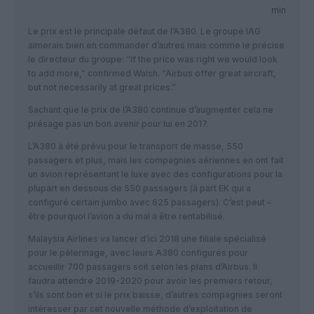
min
Le prix est le principale défaut de l’A380. Le groupe IAG
aimerais bien en commander d’autres mais comme le précise
le directeur du groupe: “If the price was right we would look
to add more,” confirmed Walsh. “Airbus offer great aircraft,
but not necessarily at great prices.”
Sachant que le prix de l’A380 continue d’augmenter cela ne
présage pas un bon avenir pour lui en 2017.
L’A380 à été prévu pour le transport de masse, 550
passagers et plus, mais les compagnies aériennes en ont fait
un avion représentant le luxe avec des configurations pour la
plupart en dessous de 550 passagers (à part EK qui a
configuré certain jumbo avec 625 passagers). C’est peut –
être pourquoi l’avion a du mal à être rentabilisé.
Malaysia Airlines va lancer d’ici 2018 une filiale spécialisé
pour le pèlerinage, avec leurs A380 configurés pour
accueillir 700 passagers soit selon les plans d’Airbus. Il
faudra attendre 2019-2020 pour avoir les premiers retour,
s’ils sont bon et si le prix baisse, d’autres compagnies seront
intéresser par cet nouvelle méthode d’exploitation de