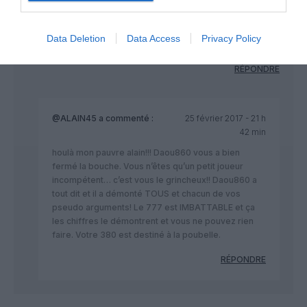
mais pour les long-courriers à grande capacité, l’avenir, ça
sera les gros biréacteurs et en la matière, Boeing entend
rester maitre avec le 777X dont la dernière commande par
Data Deletion
Data Access
Privacy Policy
Singapore Airlines date d’il y à quelque jours.
RÉPONDRE
@ALAIN45
a commenté :
25 février 2017 - 21 h
42 min
houlà mon pauvre alain!!! Daou860 vous a bien
fermé la bouche. Vous n’êtes qu’un petit joueur
incompétent… c’est vous le grincheux!! Daou860 a
tout dit et il a démonté TOUS et chacun de vos
pseudo arguments! Le 777 est IMBATTABLE et ça
les chiffres le démontrent et vous ne pouvez rien
faire. Votre 380 est destiné à la poubelle.
RÉPONDRE