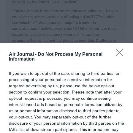
qu’on le surnomme le “cash machine”.
“Parfois les performances se situent aussi ailleurs…. N’avez-
vous jamais remarqué que le décollage d’un B777 semble
interminable?” Vous pourrez toujours trouver la
caractéristique technique qui rend l’A380 meilleur que tous
les autres avions si ça vous rassure, il n’empêche
qu’aujourd’hui son avenir est plus que incertain. D’ailleurs je
m’étonne toujours que certains supporteurs de l’A380 n’aient
pas réalisé qu’il était dans le même bateau, dans le même
Air Journal -
Do Not Process My Personal
avion pour le coup que le 747-8. Pourquoi ? Parce que ce
Information
sont des avions qui sont dans la même catégorie, qui ont
grosso modo les mêmes caractéristiques dont les fameuses
If you wish to opt-out of the sale, sharing to third parties, or
4 moteurs. Que le 747-8 soit mort, c’est bien triste pour
processing of your personal or sensitive information for
Boeing mais au regard de l’ensemble du programme qui a
targeted advertising by us, please use the below opt-out
débuté dans les années 60-70, ce fut non seulement un
section to confirm your selection. Please note that after your
succès technologique mais un incroyable succès commercial.
opt-out request is processed you may continue seeing
Si l’A380 est incontestablement un succès technologique,
interest-based ads based on personal information utilized by
pour le succès commercial, on repassera car pour une
us or personal information disclosed to third parties prior to
prévision de vente de 1200 exemplaires sur 10 ans, on en ait
your opt-out. You may separately opt-out of the further
aujourd’hui à moins de 350 sans compter quelques
disclosure of your personal information by third parties on the
annulations en suspens. Alors, il a peut-être été lancé trop
IAB’s list of downstream participants. This information may
tôt, on ne le saura jamais mais ce qui compte dans ce secteur,