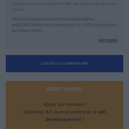
l’appareil et commanderons l’A380, autrement le programme
mourra.
http://www.routesonline.com/news/29/breaking-
news/269768/iag-boss-sees-place-for-a380-in-iberia-and-
aer-lingus-fleets/
RÉPONDRE
LAISSER UN COMMENTAIRE
FAIRE UN DON
Appel aux lecteurs !
Soutenez Air Journal participez
à son
développement !