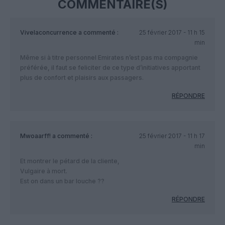
COMMENTAIRE(S)
Vivelaconcurrence
a commenté :
25 février 2017 - 11 h 15
min
Même si à titre personnel Emirates n’est pas ma compagnie
préférée, il faut se feliciter de ce type d’initiatives apportant
plus de confort et plaisirs aux passagers.
RÉPONDRE
Mwoaarff!
a commenté :
25 février 2017 - 11 h 17
min
Et montrer le pétard de la cliente,
Vulgaire à mort.
Est on dans un bar louche ??
RÉPONDRE