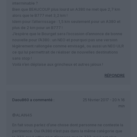
interminable ?
Bien que BEAUCOUP plus lourd un A380 ne met que 2,7 km
alors que le B777 met 3,2 km !
Idem pour l’atterrissage : 1,5 km seulement pour un A380 et
plus de 2 km pour un B777 !
J’espère que le Bourget sera l’occasion d’annonce de bonne
nouvelle pour l’A380 : un NEO et pourquoi pas une version
légèrement rallongée comme envisagé, ou aussi un NEO ULR
ce qui lui permettrait de réaliser de nouvelles destinations
sans stop !
Voilà n’en déplaise aux grincheux et autres jaloux !
RÉPONDRE
Daou860
a commenté :
25 février 2017 - 20 h 16
min
@ALAIN45
En fait vous parlez d’une chose dont personne ne conteste la
pertinence. Oui l’A380 n’est pas dans la même catégorie que