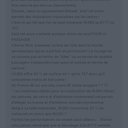
first selon le jeu des sur classements).
Douche, salon ou appartement (Etihad) , bref cet avion
permet des réalisations impossibles sur les autres !
C’est ce qui fait que l’on ne peut comparer l’A380 au B777 ou
747.
Seul cet avion a amené quelque chose de neuf POUR LE
PASSAGER.
C’est le SEUL à amener ce brin de folie dans le monde
aéronautique qui en a parfois un peu besoin ! Le voyage ne
se résume pas en terme de “killer” ou en terme de quantité
passagers transportés mais aussi et surtout en terme de
service !
L’A380 offre 50 % de surface en + qu’un 747 alors qu’il
consomme moins de kérosène !
Air France dit sur son site, (sans AF doute exagère ? ? ?) :
” Les matériaux utilisés pour la construction de l’A380 (fibres
de carbone, de verre et d’aluminium notamment) ont permis
d’alléger sa masse et d’améliorer son aérodynamisme.
Malgré sa taille imposante, l’A380 consomme 20 % de
carburant en moins que l’A330 ! ”
Parfois les performances se situent aussi ailleurs…. N’avez
vous jamais remarqué que le décollage d’un B777 semble