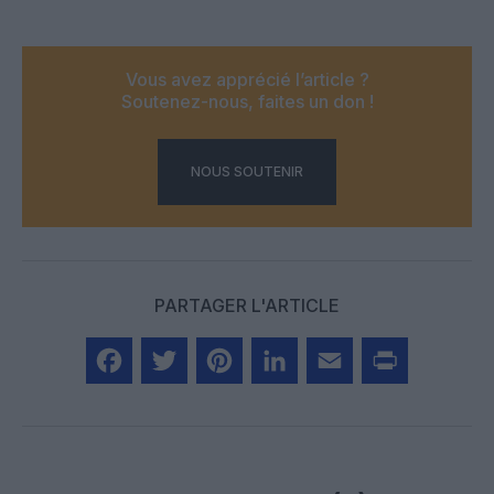
Vous avez apprécié l’article ?
Soutenez-nous, faites un don !
NOUS SOUTENIR
PARTAGER L'ARTICLE
Facebook
Twitter
Pinterest
LinkedIn
Email
Print