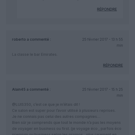
RÉPONDRE
roberto
a commenté :
25 février 2017 - 13 h 55
min
La classe le bar Emirates.
RÉPONDRE
Alain45
a commenté :
25 février 2017 - 15 h 25
min
@LUIS350, c’est ce que je m’étais dit !
Ce salon est super pour l’avoir utilisé à plusieurs reprises.
Je ne connais pas celui des autres compagnies…
Bien sûr je comprends que tout le monde n’a pas les moyens
de voyager en business ou first. (je voyage éco , parfois éco
premium ou business selon les promos…plus rarement en