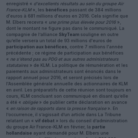
enregistré «
d'excellents résultats au sein du groupe Air
France-KLM
», les
bénéfices
passant de 384 millions
d'euros à 681 millions d'euros en 2016. Cela signifie que
M. Elbers recevra «
une prime plus élevée pour 2016
»,
dont le montant ne figure pas dans le communiqué. La
compagnie de l’alliance
SkyTeam
souligne en outre
qu’elle versera un total de 93 millions d'euros de
participation aux bénéfices
, contre 7 millions l'année
précédente ; ce régime de participation aux bénéfices
«
ne s'étend pas au PDG et aux autres administrateurs
statutaires
» de KLM. La politique de rémunération et les
paiements aux administrateurs sont énoncés dans le
rapport annuel pour 2016, et seront précisés lors de
l'Assemblée générale annuelle des actionnaires de KLM
en avril. Les préparatifs de cette réunion sont toujours en
cours, KLM concluant son communiqué en disant qu’elle
a été «
obligée
» de publier cette déclaration en avance
«
en raison de rapports dans la presse française
». En
l’occurrence, il s’agissait d’un article dans La Tribune
relatant un «
vif débat
» lors du conseil d’administration
du groupe Air France-KLM en février, la
partie
hollandaise
ayant demandé pour M. Elbers une