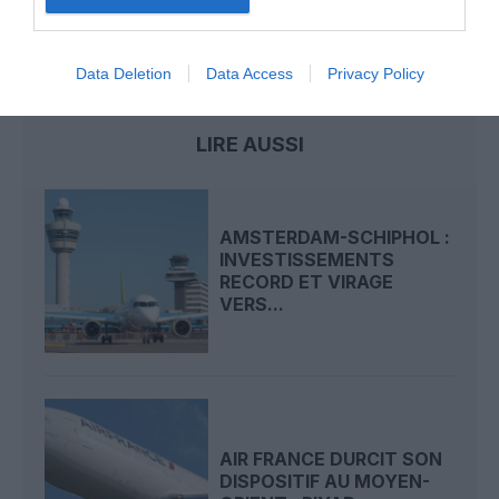
Air France-KLM
klm
salaires
Data Deletion
Data Access
Privacy Policy
LIRE AUSSI
AMSTERDAM-SCHIPHOL :
INVESTISSEMENTS
RECORD ET VIRAGE
VERS...
AIR FRANCE DURCIT SON
DISPOSITIF AU MOYEN-