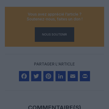
Vous avez apprécié l’article ?
Soutenez-nous, faites un don !
NOUS SOUTENIR
PARTAGER L'ARTICLE
Facebook
Twitter
Pinterest
LinkedIn
Email
Print
COMMENTAIRE(S)