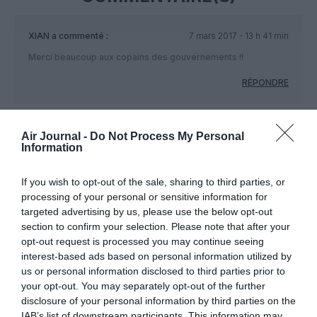
XIAN
a commenté :
7 mars 2017 - 13 h 41 min
Merci beaucoup aux copains des gouvernements !!
RÉPONDRE
Air Journal -
Do Not Process My Personal
LAISSER UN COMMENTAIRE
Information
If you wish to opt-out of the sale, sharing to third parties, or
processing of your personal or sensitive information for
FAIRE UN DON
targeted advertising by us, please use the below opt-out
section to confirm your selection. Please note that after your
Appel aux lecteurs !
opt-out request is processed you may continue seeing
Soutenez Air Journal participez
à son
interest-based ads based on personal information utilized by
us or personal information disclosed to third parties prior to
développement !
your opt-out. You may separately opt-out of the further
disclosure of your personal information by third parties on the
IAB’s list of downstream participants. This information may