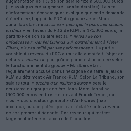
augmentation de 11% de son salaire fixe à 500.000 euros
(il n’avait pas été augmenté l’année dernière). Le site
d’informations économiques explique que cette demande
été refusée, l'appui du PDG du groupe Jean-Marc
Janaillac étant nécessaire «
pour que la poire soit coupée
en deux
» en faveur du PDG de KLM : à 475.000 euros, la
parti fixe de son salaire est au «
niveau de son
prédécesseur, Camiel Eurlings qui, contrairement à Pieter
Elbers, n'a pas brillé par ses performances
». La partie
variable du revenu du PDG aurait elle aussi fait l’objet de
débats «
violents
», puisqu’une partie est accordée selon
le fonctionnement du groupe – M. Elbers étant
régulièrement accusé dans l’hexagone de faire le jeu de
KLM au détriment d’Air France-KLM. Selon La Tribune, son
salaire total «
proche d’un million d’euros
» sera le
deuxième du groupe derrière Jean-Marc Janaillac
(600.000 euros en fixe, – et devant Franck Terner, qui
n’est « que directeur général » d’
Air France
(fixe
inconnu), où une
polémique avait éclaté
sur les revenus
de ses propres dirigeants. Des revenus qui restent
largement inférieurs à ceux de l’industrie.