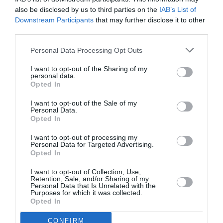
NOUS SOUTENIR
also be disclosed by us to third parties on the
IAB’s List of
Downstream Participants
that may further disclose it to other
third parties.
Personal Data Processing Opt Outs
I want to opt-out of the Sharing of my
personal data.
Opted In
DERNIERS COMMENTAIRES
I want to opt-out of the Sale of my
Personal Data.
Opted In
Wwd
a commenté l'article :
I want to opt-out of processing my
Fiabilité du COMAC C919 : des anomalies signalées
Personal Data for Targeted Advertising.
dans un document attribué à China Southern Airlines
Opted In
I want to opt-out of Collection, Use,
Retention, Sale, and/or Sharing of my
Personal Data that Is Unrelated with the
Helper
a commenté l'article :
Purposes for which it was collected.
19 h 23 sans escale : le Boeing 777F de National
Opted In
Airlines relie l’Écosse à l’Australie
CONFIRM