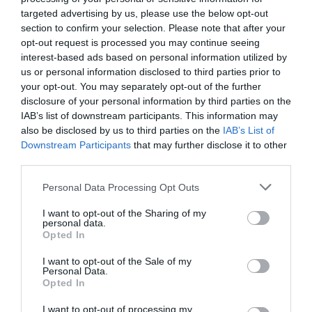
targeted advertising by us, please use the below opt-out
section to confirm your selection. Please note that after your
opt-out request is processed you may continue seeing
DERNIERS COMMENTAIRES
interest-based ads based on personal information utilized by
us or personal information disclosed to third parties prior to
your opt-out. You may separately opt-out of the further
Mathématiques
a commenté l'article :
disclosure of your personal information by third parties on the
IAB’s list of downstream participants. This information may
19 h 23 sans escale : le Boeing 777F de National
also be disclosed by us to third parties on the
IAB’s List of
Airlines relie l’Écosse à l’Australie
Downstream Participants
that may further disclose it to other
third parties.
Badissi novembri
a commenté l'article :
Personal Data Processing Opt Outs
Nice–Corse : ces vols électriques qui se profilent à
I want to opt-out of the Sharing of my
l’horizon 2030
personal data.
Opted In
I want to opt-out of the Sale of my
Personal Data.
aeroport
Berlin
grève
Opted In
I want to opt-out of processing my