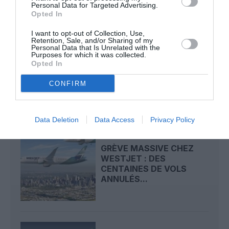
Personal Data for Targeted Advertising.
LIRE AUSSI
Opted In
I want to opt-out of Collection, Use,
Retention, Sale, and/or Sharing of my
Personal Data that Is Unrelated with the
REDEVANCES
Purposes for which it was collected.
AÉROPORTUAIRES : LE
Opted In
SCARA CONTESTE LES
HAUSSES...
CONFIRM
Data Deletion
Data Access
Privacy Policy
GRÈVE MASSIVE CHEZ
WESTJET : DES
CENTAINES DE VOLS
ANNULÉS...