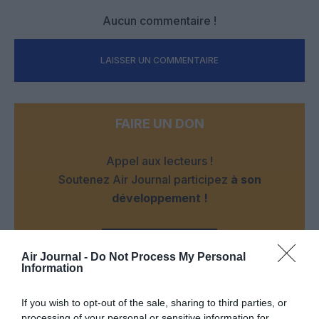
Aucun commentaire !
LAISSER UN COMMENTAIRE
FAIRE UN DON
Appel aux lecteurs !
Soutenez Air Journal participez
à son
développement !
NOUS SOUTENIR
Air Journal -
Do Not Process My Personal
Information
If you wish to opt-out of the sale, sharing to third parties, or
processing of your personal or sensitive information for