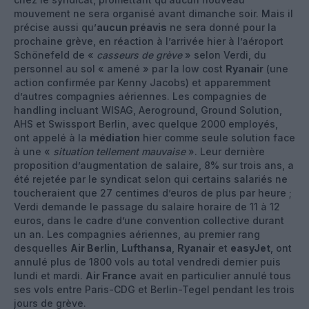
mouvement ne sera organisé avant dimanche soir. Mais il
précise aussi qu’
aucun préavis
ne sera donné pour la
prochaine grève, en réaction à l’arrivée hier à l’aéroport
Schönefeld de «
casseurs de grève
» selon Verdi, du
personnel au sol « amené » par la low cost
Ryanair
(une
action confirmée par Kenny Jacobs) et apparemment
d’autres compagnies aériennes. Les compagnies de
handling incluant WISAG, Aeroground, Ground Solution,
AHS et Swissport Berlin, avec quelque 2000 employés,
ont appelé à la
médiation
hier comme seule solution face
à une «
situation tellement mauvaise
». Leur dernière
proposition d’augmentation de salaire, 8% sur trois ans, a
été rejetée par le syndicat selon qui certains salariés ne
toucheraient que 27 centimes d’euros de plus par heure ;
Verdi demande le passage du salaire horaire de 11 à 12
euros, dans le cadre d’une convention collective durant
un an. Les compagnies aériennes, au premier rang
desquelles
Air Berlin
,
Lufthansa
,
Ryanair
et
easyJet
, ont
annulé plus de 1800 vols au total vendredi dernier puis
lundi et mardi.
Air France
avait en particulier annulé tous
ses vols entre Paris-CDG et Berlin-Tegel pendant les trois
jours de grève.