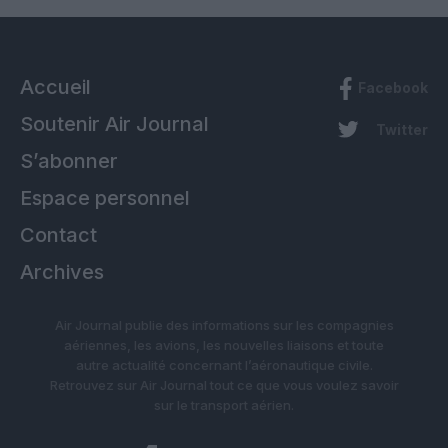
Accueil
Facebook
Soutenir Air Journal
Twitter
S’abonner
Espace personnel
Contact
Archives
Air Journal publie des informations sur les compagnies
aériennes, les avions, les nouvelles liaisons et toute
autre actualité concernant l’aéronautique civile.
Retrouvez sur Air Journal tout ce que vous voulez savoir
sur le transport aérien.