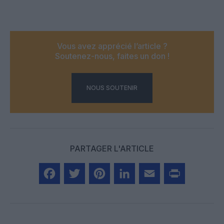
Vous avez apprécié l’article ?
Soutenez-nous, faites un don !
NOUS SOUTENIR
PARTAGER L'ARTICLE
Facebook
Twitter
Pinterest
LinkedIn
Email
Print