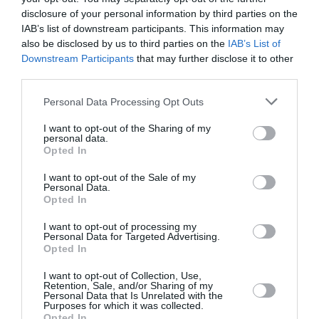
C’etait même leur “marque de fabrique”.
disclosure of your personal information by third parties on the
Et si le marché arrive à saturation, on sait déjà qui va en faire
IAB’s list of downstream participants. This information may
les frais.
also be disclosed by us to third parties on the
IAB’s List of
Downstream Participants
that may further disclose it to other
RÉPONDRE
third parties.
Personal Data Processing Opt Outs
le diable est dans les détails...
30 mars 2017 - 12 h 11
a commenté :
min
I want to opt-out of the Sharing of my
personal data.
Vous le savez bien Erik de Nice: le diable est
Opted In
toujours dans les détails….en l’occurrence dans le
commentaire de french pilote , auquel je souscrit, le
I want to opt-out of the Sale of my
Personal Data.
détail c’est ” entre elles”…. La concurrence envers
Opted In
les compagnies régulières établies, sans doute…
mais entre elles, c’etait beaucoup, beaucoup plus
I want to opt-out of processing my
discutable…
Personal Data for Targeted Advertising.
Opted In
RÉPONDRE
I want to opt-out of Collection, Use,
Retention, Sale, and/or Sharing of my
Personal Data that Is Unrelated with the
Purposes for which it was collected.
Opted In