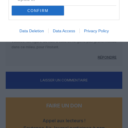
Erik de Nice
a commenté :
30 mars 2017 - 12 h 21 min
CONFIRM
J’avais bien.lu. mais meme si en France les Low Cost se
concurencent peu, il suffit de regarder leurs reseaux sur
toute l’Europe (en passant par le Maroc et Israël) pour
constater qu’elles n’hésitent pas une seconde à se
Data Deletion
Data Access
Privacy Policy
concurencer frontalement, tant entres elles avec les Majors.
Volotea fait figure de nain à côté et ne gêne pas grand monde
dans ce mileu..pour l’instant.
RÉPONDRE
LAISSER UN COMMENTAIRE
FAIRE UN DON
Appel aux lecteurs !
Soutenez Air Journal participez
à son