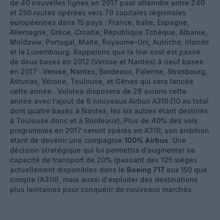
de 40 nouvelles lignes en 2017 pour atteindre entre 240
et 250 routes opérées vers 79 capitales régionales
européennes dans 15 pays : France, Italie, Espagne,
Allemagne, Grèce, Croatie, République Tchèque, Albanie,
Moldavie, Portugal, Malte, Royaume-Uni, Autriche, Irlande
et le Luxembourg. Rappelons que la low cost est passé
de deux bases en 2012 (Venise et Nantes) à neuf bases
en 2017 : Venise, Nantes, Bordeaux, Palerme, Strasbourg,
Asturias, Vérone, Toulouse, et Gênes qui sera lancée
cette année. Volotea disposera de 28 avions cette
année avec l’ajout de 6 nouveaux Airbus A319 (10 au total
dont quatre basés à Nantes, les six autres étant destinés
à Toulouse donc et à Bordeaux). Plus de 40% des vols
programmés en 2017 seront opérés en A319, son ambition
étant de devenir une compagnie
100% Airbus
. Une
décision stratégique qui lui permettra d’augmenter sa
capacité de transport de 20% (passant des 125 sièges
actuellement disponibles dans le
Boeing 717
aux 150 que
compte l’A319), mais aussi d'exploiter des destinations
plus lointaines pour conquérir de nouveaux marchés.