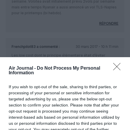
semaine. Volotea avait initialement prévu 2vols par semaine
mais entre temps Ryanair a aussi annoncé un vol TLS-Naples
pour le printemps (bi hebdo).
RÉPONDRE
Frenchpilot83
a commenté :
30 mars 2017 - 10 h 11 min
Les low cost dont le principe élémentaire était d’éviter
soigneusement la concurrence frontale entre elles,
commencent à se marcher sur les pieds. Le marché arrive
Air Journal -
Do Not Process My Personal
Information
petit à petit à saturation.
RÉPONDRE
If you wish to opt-out of the sale, sharing to third parties, or
processing of your personal or sensitive information for
targeted advertising by us, please use the below opt-out
section to confirm your selection. Please note that after your
Erik de Nice
a commenté :
30 mars 2017 - 11 h 07 min
opt-out request is processed you may continue seeing
Les Low Cost n’ont JAMAIS évité la concurence frontale mais
interest-based ads based on personal information utilized by
bien au contraire, l’ont toujours recherché pour leur plus
us or personal information disclosed to third parties prior to
grand bonheur..
your opt-out. You may separately opt-out of the further