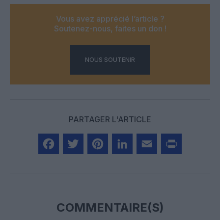
Vous avez apprécié l’article ?
Soutenez-nous, faites un don !
NOUS SOUTENIR
PARTAGER L'ARTICLE
Facebook
Twitter
Pinterest
LinkedIn
Email
Print
COMMENTAIRE(S)