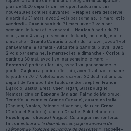
rapport à l’année dernière et un programme comportant
plus de 3000 départs de l’aéroport toulousain. Les
nouveautés sont les suivantes : -
Naples
sera desservie
à partir du 31 mars, avec 2 vols par semaine, le mardi et le
vendredi -
Caen
à partir du 31 mars, avec 2 vols par
semaine, le lundi et le vendredi -
Nantes
à partir du 31
mars, avec 4 vols par semaine, le lundi, mercredi, jeudi et
dimanche -
Grande Canarie
à partir du 1er avril, avec 1 vol
par semaine le samedi -
Alicante
à partir du 2 avril, avec
2 vols par semaine, le mercredi et le dimanche -
Corfou
à
partir du 30 mai, avec 1 vol par semaine le mardi -
Santorin
à partir du 1er juin, avec 1 vol par semaine le
jeudi -
Cagliari
à partir du 1er juin, avec 1 vol par semaine
le jeudi En 2017, Volotea opérera vers 20 destinations au
départ de l’aéroport de Toulouse dont sept en
France
(Ajaccio, Bastia, Brest, Caen, Figari, Strasbourg et
Nantes), cinq en
Espagne
(Malaga, Palma de Majorque,
Tenerife, Alicante et Grande Canarie), quatre en
Italie
(Cagliari, Naples, Palerme et Venise), deux en
Grèce
(Corfou et Santorin), une en
Croatie
(Split) et une en
République Tchèque
(Prague). Ce programme renforcé
fait de Volotea «
la deuxième compagnie aérienne de
l’aéroport de Toulouse en nombre de dessertes
», rappelle-