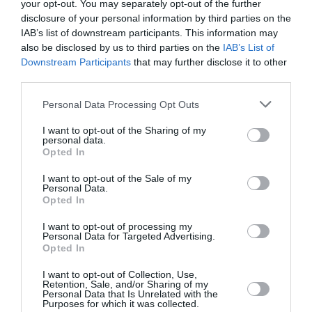
your opt-out. You may separately opt-out of the further
développement !
disclosure of your personal information by third parties on the
IAB’s list of downstream participants. This information may
also be disclosed by us to third parties on the
IAB’s List of
Downstream Participants
that may further disclose it to other
NOUS SOUTENIR
third parties.
Personal Data Processing Opt Outs
I want to opt-out of the Sharing of my
personal data.
Opted In
DERNIERS COMMENTAIRES
I want to opt-out of the Sale of my
Personal Data.
Opted In
I want to opt-out of processing my
vicomte
a commenté l'article :
Personal Data for Targeted Advertising.
Opted In
Groupe Lufthansa : les A220-100 de SWISS ne
devraient plus revenir, les CRJ-900 de CityLine bientôt
I want to opt-out of Collection, Use,
en vente ?
Retention, Sale, and/or Sharing of my
Personal Data that Is Unrelated with the
Purposes for which it was collected.