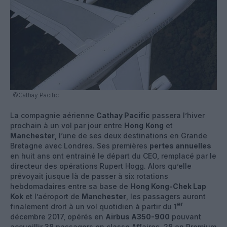
©Cathay Pacific
La compagnie aérienne
Cathay Pacific
passera l’hiver
prochain à un vol par jour entre
Hong
Kong
et
Manchester
, l’une de ses deux destinations en Grande
Bretagne avec Londres. Ses premières
pertes annuelles
en huit ans ont entrainé le départ du CEO, remplacé par le
directeur des opérations Rupert Hogg. Alors qu’elle
prévoyait jusque là de passer à six rotations
hebdomadaires entre sa base de
Hong Kong-Chek Lap
Kok
et l’aéroport de
Manchester
, les passagers auront
er
finalement droit à un vol quotidien à partir du 1
décembre 2017, opérés en
Airbus A350-900
pouvant
accueillir 38 passagers en classe Affaires, 28 en Premium