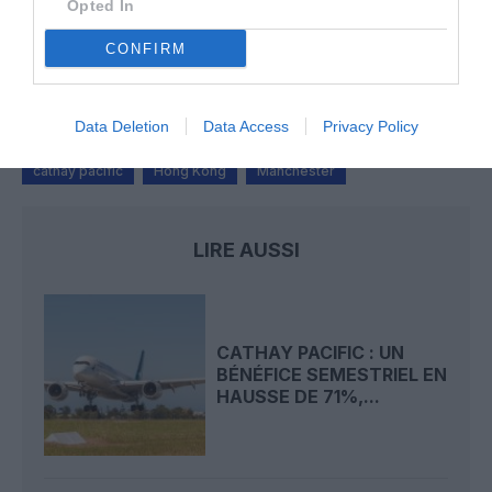
Opted In
Tony de Brest
a commenté l'article :
CONFIRM
À Leipzig/Halle, un drone piégé et un cargo DHL heurté
en vol relancent la peur du sabotage hybride
Data Deletion
Data Access
Privacy Policy
cathay pacific
Hong Kong
Manchester
LIRE AUSSI
CATHAY PACIFIC : UN
BÉNÉFICE SEMESTRIEL EN
HAUSSE DE 71%,...