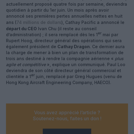
actuellement proposé quatre fois par semaine, deviendra
quotidien à partir du 1er juin. Un mois après avoir
annoncé ses premières pertes annuelles nettes en huit
ans (
74 millions de dollars
), Cathay Pacific a annoncé le
départ du CEO
Ivan Chu (il reste au conseil
er
d’administration) ; il sera remplacé dès les 1
mai par
Rupert Hoog, directeur général des opérations qui sera
également président de
Cathay Dragon
. Ce dernier aura
la charge de mener à bien un plan de transformation de
trois ans destiné à rendre la compagnie aérienne «
plus
agile et compétitive
», explique un communiqué. Paul Loo
deviendra de son côté directeur général commercial et
er
clientèle a 1
juin, remplacé par Greg Hugues (venu de
Hong Kong Aircraft Engineering Company, HAECO).
Vous avez apprécié l’article ?
Soutenez-nous, faites un don !