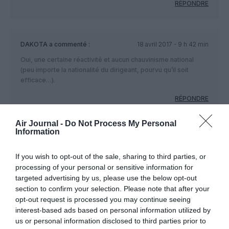
RÉPONDRE
DAKOTA
a commenté :
18 avril 2017 - 9 h 42 min
Oui, une certaine réactivité et aucun chauvinisme national
(peu importe la nationalité du dirigeant, pourvu qu’il soit
efficace…).
RÉPONDRE
Air Journal -
Do Not Process My Personal
Information
LAISSER UN COMMENTAIRE
If you wish to opt-out of the sale, sharing to third parties, or
processing of your personal or sensitive information for
targeted advertising by us, please use the below opt-out
FAIRE UN DON
section to confirm your selection. Please note that after your
opt-out request is processed you may continue seeing
interest-based ads based on personal information utilized by
Appel aux lecteurs !
us or personal information disclosed to third parties prior to
Soutenez Air Journal participez
à son