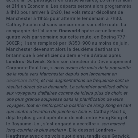
et 214 en Economie. Les départs seront alors programmés
à 1h10 pour arriver à 6h20, les vols retour décollant de
Manchester à 11h55 pour atterrir le lendemain à 7h30.
Cathay Pacific est sans concurrence sur cette route. La
compagnie de l’alliance
Oneworld
opère actuellement
quatre vols par semaine sur cette route, en Boeing 777-
300ER ; il sera remplacé par l’A350-900 au moins de juin,
Manchester devenant alors la deuxième destination
britannique à bénéficier du dernier-né d’Airbus après
Londres-Gatwick
. Selon son directeur du Développement
Corporate Paul Loo, «
nous avons été ravis de la popularité
de la route vers Manchester depuis son lancement en
décembre 2014
, et nos augmentations de fréquence sont le
résultat direct de la demande. Le calendrier amélioré offrira
aux voyageurs d’affaires comme de loisirs plus de choix et
une plus grande souplesse dans la planification de leurs
voyages, tout en renforçant la position de Hong Kong en tant
que centre d'aviation de pointe en Asi
e ». Cathay Pacific,
déjà le plus grand opérateur de vols entre Hong Kong et
le Royaume-Uni, s'est engagé à accroître «
son marché
long-courrier le plus ancien
». Elle dessert
Londres-
Heathrow
avec cinq vols quotidiens, tandis que Gatwick,