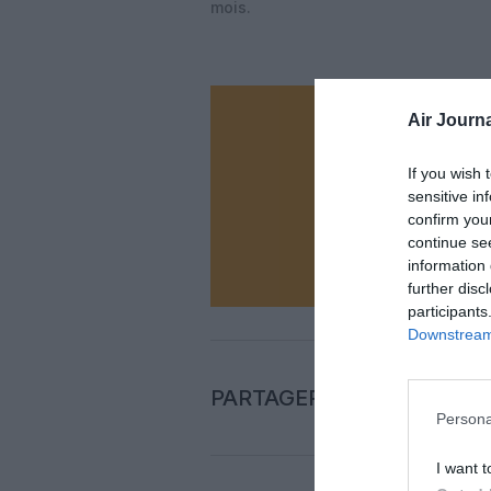
mois.
Air Journa
Vous ave
Soutenez
If you wish 
sensitive in
confirm you
N
continue se
information 
further disc
participants
Downstream 
PARTAGER L'ARTICLE
Persona
I want t