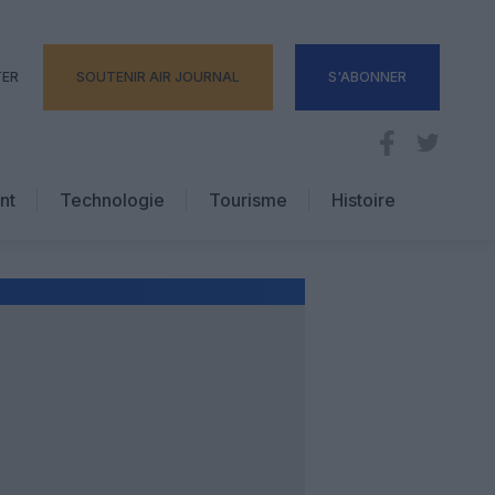
TER
SOUTENIR AIR JOURNAL
S'ABONNER
nt
Technologie
Tourisme
Histoire
Pratique
Hôtellerie
Voyages d’affaires