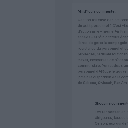
MindYou
a commenté :
Gestion foireuse des action
du petit personnel ? C’est vite
d’actionnaire – même Air France
années – et s’ils ont tous écho
libres de gérer la compagnie c
résistance du personnel et de
privilèges, refusant tout cha
travail, incapables de s’adapte
commerciale. Persuadés d’autr
personnel d’AF)que le gouve
jamais la disparition de la co
de Sabena, Swissair, Pan Am,
Shôgun
a commenté
Les responsables 
dirigeants, lesquels
Ce sont eux qui défi