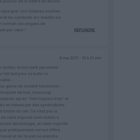
it le pouvoir de la mettre en œuvre.
 épargner vos fadaises éculées
el et les syndicats arc-boutés sur
On connaît ces slogans de
le par cœur !
RÉPONDRE
8 mai 2017 - 10 h 21 min
clichés: le bon petit personnel
i fait tant pour sa boite vs
onsable…
t ce genre de société fonctionne ;
 moquent de tout, beaucoup
lariés qui en “font toujours trop” et
nés en bateau par des syndicalistes
nt tombe du ciel. Ce n’est pas la
 de cette majorité sont réduits à
aucune déontologie, et cette majorité
 pas politiquement correct d’être
 travail et de ne pas se plaindre.