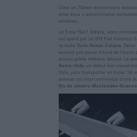
C’est un 70ème anniversaire doulo
mise sous
« administration extraordin
sombres…
Le 5 mai 1947, Alitalia, alors nommé
vol opéré par un
G12 Fiat
trimoteur 
la route
Turin-Rome-Catane
. Selon
avaient pris place à bord de l’avion
ancien pilote militaire décoré. Le pr
Rome-Oslo
: un début non conventio
Oslo, pour transporter en Italie 38 m
premier vol intercontinental d’une 
Rio de Janeiro-Montevideo-Buenos 