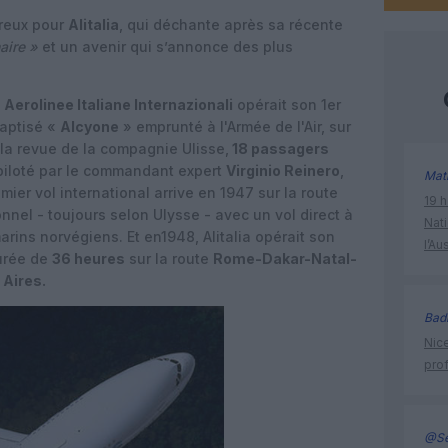
ureux pour
Alitalia
, qui déchante après sa récente
aire »
et un avenir qui s’annonce des plus
e
Aerolinee Italiane Internazionali
opérait son 1er
baptisé «
Alcyone
» emprunté à l'Armée de l'Air, sur
 la revue de la compagnie Ulisse,
18 passagers
 piloté par le commandant expert
Virginio Reinero
,
Mat
emier vol international arrive en 1947 sur la route
19 h
nnel - toujours selon Ulysse - avec un vol direct à
Nati
arins norvégiens. Et en1948, Alitalia opérait son
l’Au
durée de
36 heures
sur la route
Rome-Dakar-Natal-
Aires.
Bad
Nice
prof
@Se