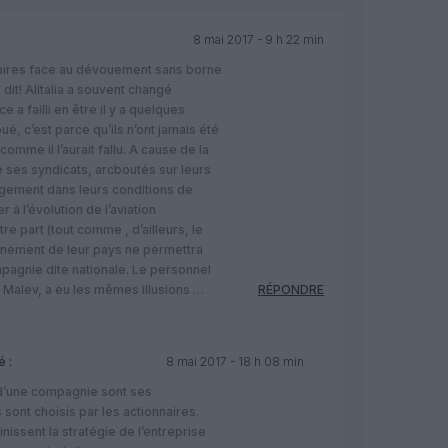
8 mai 2017 - 9 h 22 min
naires face au dévouement sans borne
 dit! Alitalia a souvent changé
 a failli en être il y a quelques
ué, c’est parce qu’ils n’ont jamais été
omme il l’aurait fallu. A cause de la
 ses syndicats, arcboutés sur leurs
ngement dans leurs conditions de
r à l’évolution de l’aviation
e part (tout comme , d’ailleurs, le
rnement de leur pays ne permettra
mpagnie dite nationale. Le personnel
 Malev, a eu les mêmes illusions …
RÉPONDRE
 :
8 mai 2017 - 18 h 08 min
d’une compagnie sont ses
 sont choisis par les actionnaires.
nissent la stratégie de l’entreprise