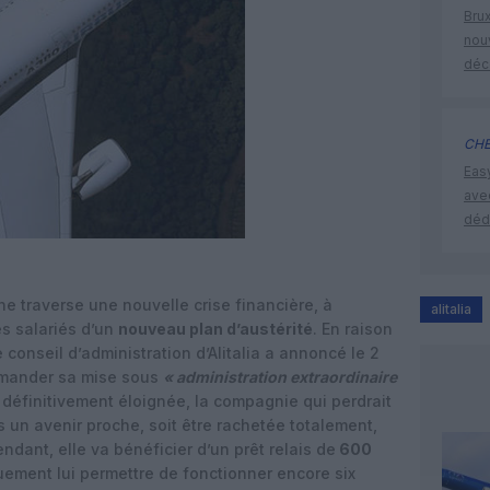
Brux
nouv
déc
CHE
Eas
ave
déd
e traverse une nouvelle crise financière, à
alitalia
s salariés d’un
nouveau plan d’austérité
. En raison
e conseil d’administration d’Alitalia a annoncé le 2
emander sa mise sous
« administration extraordinaire
 définitivement éloignée, la compagnie qui perdrait
s un avenir proche, soit être rachetée totalement,
ndant, elle va bénéficier d’un prêt relais de
600
uement lui permettre de fonctionner encore six