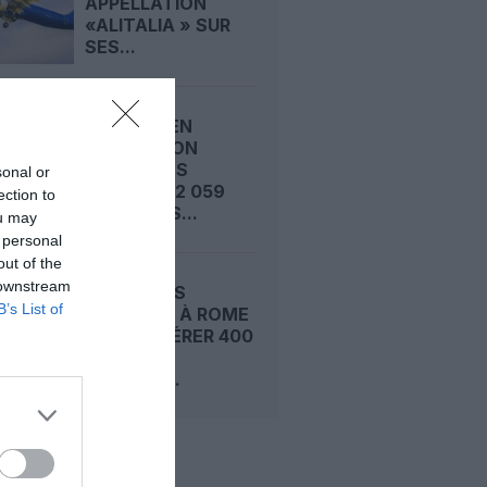
APPELLATION
«ALITALIA » SUR
SES...
ALITALIA EN
LIQUIDATION
FINALE, LES
sonal or
DERNIERS 2 059
ection to
EMPLOYÉS...
ou may
 personal
out of the
 downstream
BRUXELLES
B’s List of
DEMANDE À ROME
DE RÉCUPÉRER 400
MILLIONS
D'EUROS...