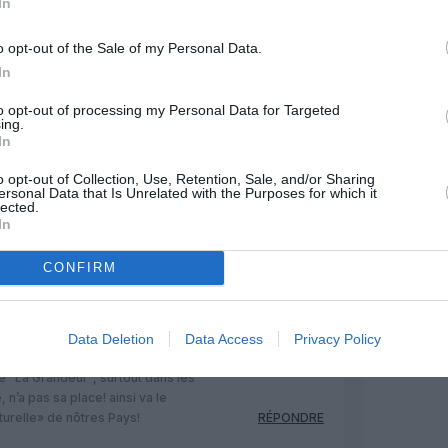
In
MENTAIRE(S)
o opt-out of the Sale of my Personal Data.
In
7 mai 2017 - 15 h 33 min
to opt-out of processing my Personal Data for Targeted
ing.
s actionnaires ne soit jamais
In
ux dépens du petit personnel, qui de
archer l’entreprise avec foi et conviction.
o opt-out of Collection, Use, Retention, Sale, and/or Sharing
e ailleurs; tant pis pour la destruction de
ersonal Data that Is Unrelated with the Purposes for which it
lected.
In
RÉPONDRE
CONFIRM
8 mai 2017 - 8 h 12 min
Data Deletion
Data Access
Privacy Policy
 de “La Grandeur”, surtout dans les
 n’a pas sa place! ainsi va le
turelle» de nôtres Pays!
RÉPONDRE