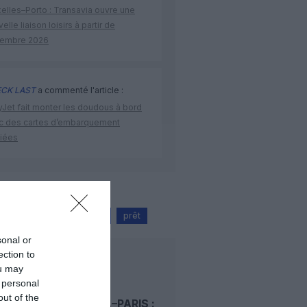
elles–Porto : Transavia ouvre une
elle liaison loisirs à partir de
embre 2026
CK LAST
a commenté l'article :
yJet fait monter les doudous à bord
c des cartes d’embarquement
iées
bruxelles
ion Européenne
italie
prêt
sonal or
ection to
LIRE AUSSI
ou may
 personal
out of the
KINSHASA–PARIS :