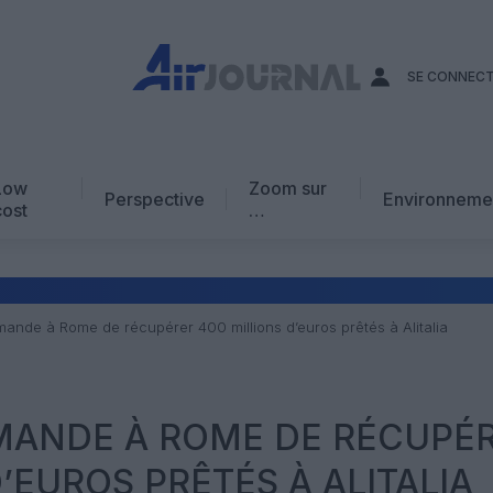
SE CONNEC
Low
Zoom sur
Perspective
Environneme
cost
…
Edito
En chiffres
Avis d’expert
mande à Rome de récupérer 400 millions d’euros prêtés à Alitalia
AJ Académie
Vidéo
MANDE À ROME DE RÉCUPÉ
’EUROS PRÊTÉS À ALITALIA