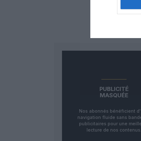
Auc
LAISS
PUBLICITÉ
MASQUÉE
Nos abonnés bénéficient d
navigation fluide sans ban
publicitaires pour une meill
lecture de nos contenus