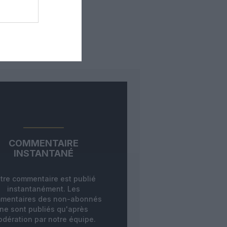
COMMENTAIRE
INSTANTANÉ
tre commentaire est publié
instantanément. Les
mentaires des non-abonnés
ne sont publiés qu'après
dération par notre équipe.