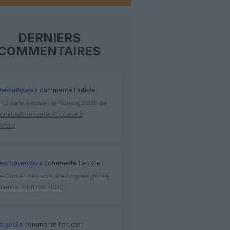
DERNIERS
COMMENTAIRES
hématiques
a commenté l'article :
 23 sans escale : le Boeing 777F de
onal Airlines relie l’Écosse à
stralie
issi novembri
a commenté l'article :
–Corse : ces vols électriques qui se
ilent à l’horizon 2030
rge13
a commenté l'article :