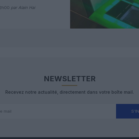
 avec Pax
12h00
par Alain Hai
NEWSLETTER
Recevez notre actualité, directement dans votre boîte mail.
S'I