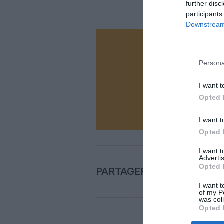
further disc
participants
Downstream 
Vous ave
Soutenez
Persona
I want t
Opted 
N
I want t
Opted 
I want 
Advertis
Opted 
PARTAGER L'ARTICLE
I want t
of my P
was col
Opted 