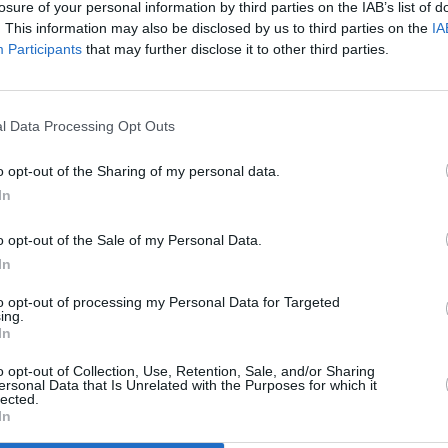
losure of your personal information by third parties on the IAB’s list of
. This information may also be disclosed by us to third parties on the
IA
Participants
that may further disclose it to other third parties.
z apprécié l’article ?
-nous, faites un don !
l Data Processing Opt Outs
o opt-out of the Sharing of my personal data.
In
OUS SOUTENIR
o opt-out of the Sale of my Personal Data.
In
to opt-out of processing my Personal Data for Targeted
ing.
In
o opt-out of Collection, Use, Retention, Sale, and/or Sharing
Facebook
Twitter
Pinterest
LinkedIn
Email
Print
ersonal Data that Is Unrelated with the Purposes for which it
lected.
In