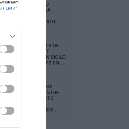
 downstream
AIR CONGO
B’s List of
PRÉPARE SA
DEUXIÈME
DESTINATION...
AÉROPORTS DE
CATANE ET
COMISO EN SICILE :
DIX GÉANTS EN...
AIR EXPRESS
ALGERIA ENTRE
SUR LA LISTE
NOIRE
EUROPÉENNE...