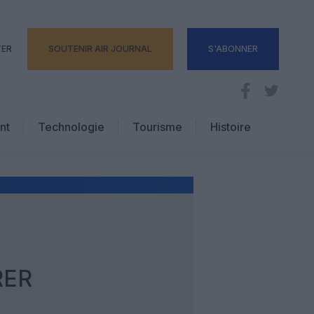
TER
SOUTENIR AIR JOURNAL
S'ABONNER
nt
Technologie
Tourisme
Histoire
Pratique
Hôtellerie
Voyages d’affaires
RER