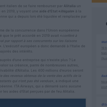
t italien de se faire rembourser par
Alitalia
un
 en 2019, y voyant une
aide d’Etat «
illégale
»
à la
nne qui a depuis lors été liquidée et remplacée par
e de la concurrence dans l’Union européenne
 que le prêt accordé en 2019 avait «
conféré à
l par rapport à ses concurrents sur les liaisons
Mat
». L’exécutif européen a donc demandé à l’Italie de
19 h
majorés des intérêts.
Nati
l’Au
uprès d’une entreprise qui n’existe plus ? Le
aloir sa créance, parmi de nombreuses autres,
vabilité d’Alitalia. Les 400 millions d’euros seront
te des revenus obtenus de la vente des actifs de la
Bad
estants qui n’ont pas été vendus
», a indiqué une
Nice
péenne. ITA Airways, qui a démarré sans aucune
prof
 les aides d’Etat perçues par de feu Alitalia.
@Se