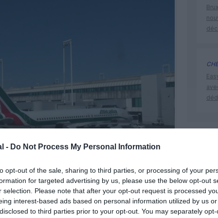
Brux
nouv
déc
CHE
Eas
ave
déd
alitalia
l -
Do Not Process My Personal Information
Commiss
to opt-out of the sale, sharing to third parties, or processing of your per
formation for targeted advertising by us, please use the below opt-out s
r selection. Please note that after your opt-out request is processed y
eing interest-based ads based on personal information utilized by us or
ome-Fiumicino @AJ
disclosed to third parties prior to your opt-out. You may separately opt-