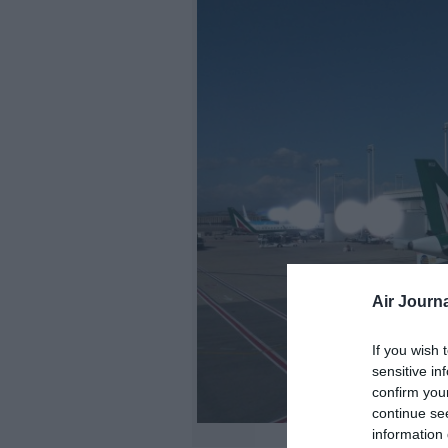
Air Journa
If you wish 
sensitive in
confirm you
continue se
R
information 