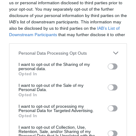
elle dessert Amsterdam-Schiphol, le hub de KLM, avec 3
us or personal information disclosed to third parties prior to
vols quotidiens. Ce hub «
vient compléter l’offre d’ouverture
your opt-out. You may separately opt-out of the further
de Marseille vers le monde entier
».
disclosure of your personal information by third parties on the
IAB’s list of downstream participants. This information may
also be disclosed by us to third parties on the
IAB’s List of
Downstream Participants
that may further disclose it to other
third parties.
Vous avez apprécié l’article ?
Soutenez-nous, faites un don !
Personal Data Processing Opt Outs
I want to opt-out of the Sharing of my
personal data.
NOUS SOUTENIR
Opted In
I want to opt-out of the Sale of my
Personal Data.
Opted In
PARTAGER L'ARTICLE
I want to opt-out of processing my
Personal Data for Targeted Advertising.
Opted In
I want to opt-out of Collection, Use,
Retention, Sale, and/or Sharing of my
Facebook
Twitter
Pinterest
LinkedIn
Email
Print
Personal Data that Is Unrelated with the