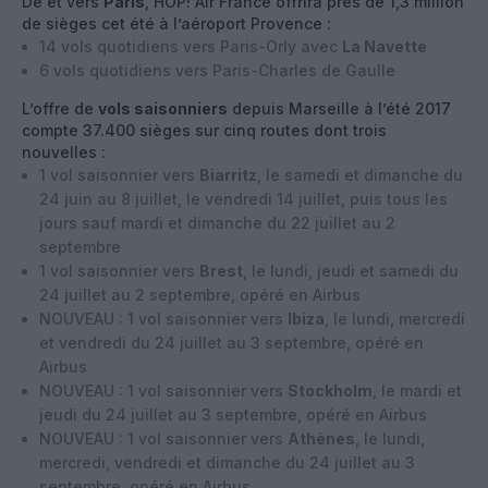
De et vers
Paris
, HOP! Air France offrira près de 1,3 million
de sièges cet été à l’aéroport Provence :
14 vols quotidiens vers Paris-Orly avec
La Navette
6 vols quotidiens vers Paris-Charles de Gaulle
L’offre de
vols saisonniers
depuis Marseille à l’été 2017
compte 37.400 sièges sur cinq routes dont trois
nouvelles :
1 vol saisonnier vers
Biarritz
, le samedi et dimanche du
24 juin au 8 juillet, le vendredi 14 juillet, puis tous les
jours sauf mardi et dimanche du 22 juillet au 2
septembre
1 vol saisonnier vers
Brest
, le lundi, jeudi et samedi du
24 juillet au 2 septembre, opéré en Airbus
NOUVEAU : 1 vol saisonnier vers
Ibiza
, le lundi, mercredi
et vendredi du 24 juillet au 3 septembre, opéré en
Airbus
NOUVEAU : 1 vol saisonnier vers
Stockholm
, le mardi et
jeudi du 24 juillet au 3 septembre, opéré en Airbus
NOUVEAU : 1 vol saisonnier vers
Athènes
, le lundi,
mercredi, vendredi et dimanche du 24 juillet au 3
septembre, opéré en Airbus