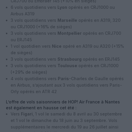
CRJ700 ou Embraer 145 (+10% en sièges)
6 vols quotidiens vers
Lyon
opérés en CRJ1000 ou
Airbus A319
3 vols quotidiens vers
Marseille
opérés en A319, 320
ou CRJ1000 (+16% de sièges)
3 vols quotidiens vers
Montpellier
opérés en CRJ700
ou ERJ145
1 vol quotidien vers
Nice
opéré en A319 ou A320 (+15%
de sièges)
3 vols quotidiens vers
Strasbourg
opérés en ERJ145
3 vols quotidiens vers
Toulouse
opérés en CRJ1000
(+29% de sièges)
4 vols quotidiens vers
Paris
-Charles de Gaulle opérés
en Airbus, s’ajoutant aux 3 vols quotidiens vers Paris-
Orly opérés en ATR 42
L’offre de vols saisonniers de HOP! Air France à Nantes
est également en hausse cet été :
Vers
Figari
, 1 vol le samedi du 8 avril au 30 septembre
et 1 vol le dimanche du 18 juin au 3 septembre. Vols
supplémentaires le mercredi du 19 au 26 juillet ainsi