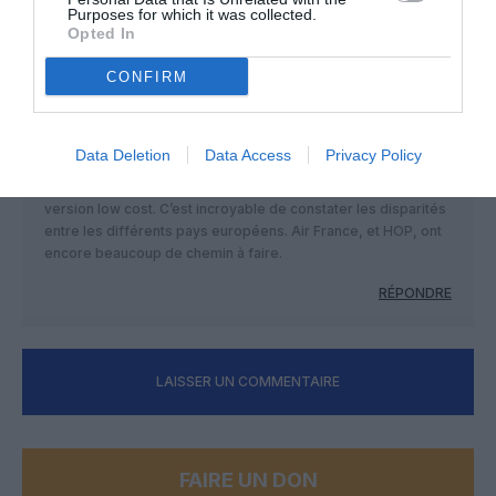
Purposes for which it was collected.
Opted In
CONFIRM
COMMENTAIRE(S)
Tematis
a commenté :
10 mai 2017 - 8 h 22 min
Data Deletion
Data Access
Privacy Policy
Il est plus que temps de développer l’offre nationale, et en
version low cost. C’est incroyable de constater les disparités
entre les différents pays européens. Air France, et HOP, ont
encore beaucoup de chemin à faire.
RÉPONDRE
LAISSER UN COMMENTAIRE
FAIRE UN DON