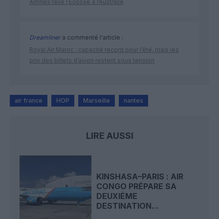
Airlines relie l’Écosse à l’Australie
Dreamliner
a commenté l'article :
Royal Air Maroc : capacité record pour l’été, mais les
prix des billets d’avion restent sous tension
air france
HOP
Marseille
nantes
LIRE AUSSI
KINSHASA–PARIS : AIR
CONGO PRÉPARE SA
DEUXIÈME
DESTINATION...