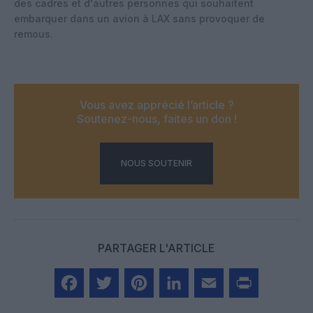
des cadres et d'autres personnes qui souhaitent
embarquer dans un avion à LAX sans provoquer de
remous.
Vous avez apprécié l’article ?
Soutenez-nous, faites un don !
NOUS SOUTENIR
PARTAGER L'ARTICLE
Facebook
Twitter
Pinterest
LinkedIn
Email
Print