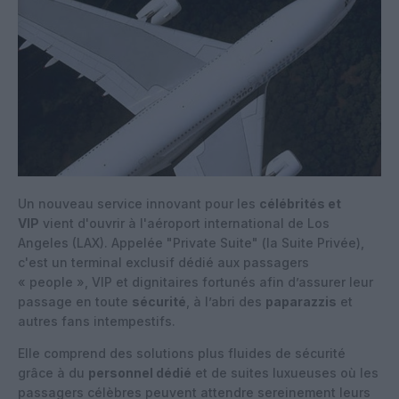
Un nouveau service innovant pour les
célébrités et
VIP
vient d'ouvrir à l'aéroport international de Los
Angeles (LAX). Appelée "Private Suite" (la Suite Privée),
c'est un terminal exclusif dédié aux passagers
« people », VIP et dignitaires fortunés afin d’assurer leur
passage en toute
sécurité
, à l’abri des
paparazzis
et
autres fans intempestifs.
Elle comprend des solutions plus fluides de sécurité
grâce à du
personnel dédié
et de suites luxueuses où les
passagers célèbres peuvent attendre sereinement leurs