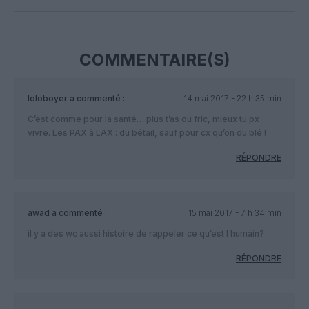
COMMENTAIRE(S)
loloboyer
a commenté :
14 mai 2017 - 22 h 35 min
C’est comme pour la santé… plus t’as du fric, mieux tu px
vivre. Les PAX à LAX : du bétail, sauf pour cx qu’on du blé !
RÉPONDRE
awad
a commenté :
15 mai 2017 - 7 h 34 min
il y a des wc aussi histoire de rappeler ce qu’est l humain?
RÉPONDRE