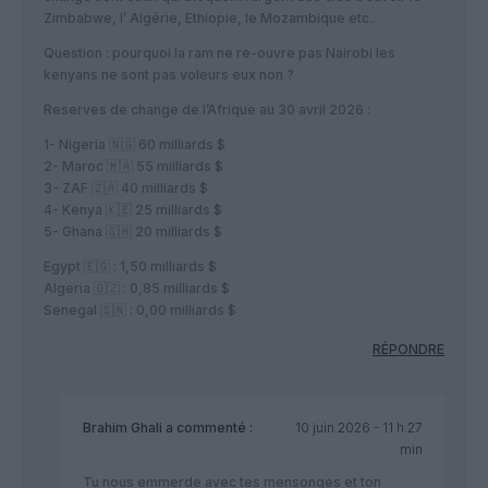
Zimbabwe, l’ Algérie, Ethiopie, le Mozambique etc..
Question : pourquoi la ram ne re-ouvre pas Nairobi les
kenyans ne sont pas voleurs eux non ?
Reserves de change de l’Afrique au 30 avril 2026 :
1- Nigeria 🇳🇬 60 milliards $
2- Maroc 🇲🇦 55 milliards $
3- ZAF 🇿🇦 40 milliards $
4- Kenya 🇰🇪 25 milliards $
5- Ghana 🇬🇭 20 milliards $
Egypt 🇪🇬 : 1,50 milliards $
Algeria 🇩🇿 : 0,85 milliards $
Senegal 🇸🇳 : 0,00 milliards $
RÉPONDRE
Brahim Ghali
a commenté :
10 juin 2026 - 11 h 27
min
Tu nous emmerde avec tes mensonges et ton