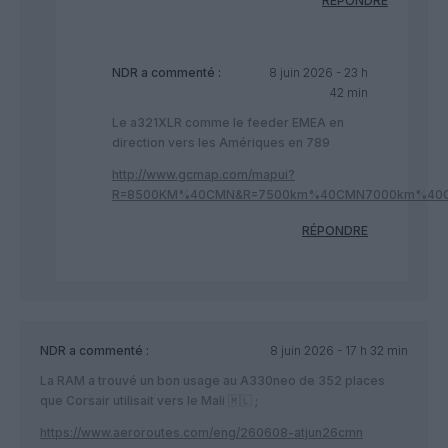
RÉPONDRE
NDR
a commenté :
8 juin 2026 - 23 h
42 min
Le a321XLR comme le feeder EMEA en
direction vers les Amériques en 789
http://www.gcmap.com/mapui?
R=8500KM%40CMN&R=7500km%40CMN7000km%40
RÉPONDRE
NDR
a commenté :
8 juin 2026 - 17 h 32 min
La RAM a trouvé un bon usage au A330neo de 352 places
que Corsair utilisait vers le Mali 🇲🇱 ;
https://www.aeroroutes.com/eng/260608-atjun26cmn