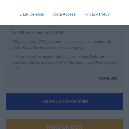
RAM s’apprête a recevoir un 2e B788 230 seats de chez
Xiamen :
Data Deletion
Data Access
Privacy Policy
https://www.planespotters.net/airframe/boeing-787-8-b-
2763-xiamen-airlines/38qd25
Ce 788 sera nommé CN-RHV
230 pax contre 270 pax pour les anciens ca va rajouter du
confort pour les nouvelles routes longues ;
La Ram s’apprête aussi à rajouter 2 nouveaux Embraers et
plein de d’autres nouveaux B737Max durant ces 60 prochains
jours.
RÉPONDRE
LAISSER UN COMMENTAIRE
FAIRE UN DON