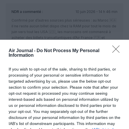
NDR
a commenté :
10 juin 2026 - 14 h 46 min
Confirmé par d’autres sources plus sérieuses : au Maroc 🇲🇦
il ne reste aucun billet dispo chez la RAM pour tout le mois de
juin vers tout les USA 🇺🇸, les marocains ont commencé à
acheter des billets transatlantiques d’Air France 🇫🇷 et
d’Iberia 🇪🇸 voire même Lufthansa 🇩🇪 je ne savais pas que
Lufthz se posait a CMN !
Air Journal -
Do Not Process My Personal
Information
https://www.bladi.net/royal-air-maroc-place-etats-unis-
mondial,121801.html
If you wish to opt-out of the sale, sharing to third parties, or
Les marocains veulent battre le Brésil 🇧🇷 pour se venger de
processing of your personal or sensitive information for
ce pays qui a vendu le Match à la Norvège 🇳🇴
targeted advertising by us, please use the below opt-out
volontairement d’une manière flagrante en 1998 ⚽️ pour
section to confirm your selection. Please note that after your
éliminer le Maroc 🇲🇦 le représentant de l’ Afrique.
opt-out request is processed you may continue seeing
interest-based ads based on personal information utilized by
RÉPONDRE
us or personal information disclosed to third parties prior to
your opt-out. You may separately opt-out of the further
disclosure of your personal information by third parties on the
IAB’s list of downstream participants. This information may
NDR
a commenté :
11 juin 2026 - 20 h 35 min