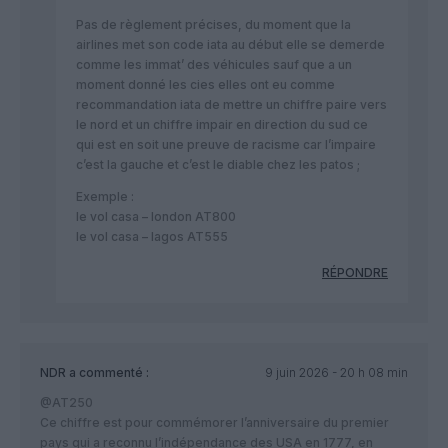
Pas de règlement précises, du moment que la
airlines met son code iata au début elle se demerde
comme les immat’ des véhicules sauf que a un
moment donné les cies elles ont eu comme
recommandation iata de mettre un chiffre paire vers
le nord et un chiffre impair en direction du sud ce
qui est en soit une preuve de racisme car l’impaire
c’est la gauche et c’est le diable chez les patos ;
Exemple :
le vol casa – london AT800
le vol casa – lagos AT555
RÉPONDRE
NDR
a commenté :
9 juin 2026 - 20 h 08 min
@AT250
Ce chiffre est pour commémorer l’anniversaire du premier
pays qui a reconnu l’indépendance des USA en 1777, en