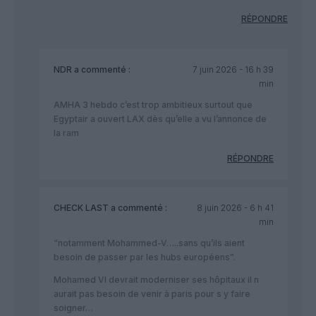
RÉPONDRE
NDR
a commenté :
7 juin 2026 - 16 h 39
min
AMHA 3 hebdo c’est trop ambitieux surtout que
Egyptair a ouvert LAX dès qu’elle a vu l’annonce de
la ram
RÉPONDRE
CHECK LAST
a commenté :
8 juin 2026 - 6 h 41
min
“notamment Mohammed-V…..sans qu’ils aient
besoin de passer par les hubs européens”.
Mohamed VI devrait moderniser ses hôpitaux il n
aurait pas besoin de venir à paris pour s y faire
soigner…