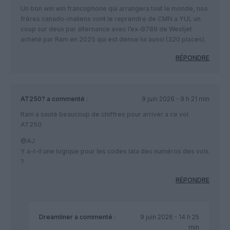
Un bon win win francophone qui arrangera tout le monde, nos
frères canado-maliens vont le reprendre de CMN a YUL un
coup sur deux par alternance avec l’ex-B789 de Westjet
acheté par Ram en 2025 qui est dense lui aussi (320 places).
RÉPONDRE
AT250?
a commenté :
9 juin 2026 - 9 h 21 min
Ram a sauté beaucoup de chiffres pour arriver a ce vol
AT250
@AJ
Y a-t-il une logique pour les codes iata des numéros des vols
?
RÉPONDRE
Dreamliner
a commenté :
9 juin 2026 - 14 h 25
min