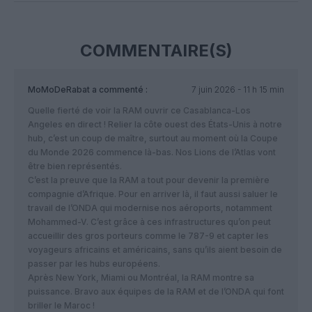
COMMENTAIRE(S)
MoMoDeRabat
a commenté :
7 juin 2026 - 11 h 15 min
Quelle fierté de voir la RAM ouvrir ce Casablanca-Los
Angeles en direct ! Relier la côte ouest des États-Unis à notre
hub, c’est un coup de maître, surtout au moment où la Coupe
du Monde 2026 commence là-bas. Nos Lions de l’Atlas vont
être bien représentés.
​C’est la preuve que la RAM a tout pour devenir la première
compagnie d’Afrique. Pour en arriver là, il faut aussi saluer le
travail de l’ONDA qui modernise nos aéroports, notamment
Mohammed-V. C’est grâce à ces infrastructures qu’on peut
accueillir des gros porteurs comme le 787-9 et capter les
voyageurs africains et américains, sans qu’ils aient besoin de
passer par les hubs européens.
​Après New York, Miami ou Montréal, la RAM montre sa
puissance. Bravo aux équipes de la RAM et de l’ONDA qui font
briller le Maroc !