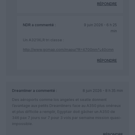
RÉPONDRE
NDR
a commenté :
9 juin 2026 - 6 h 25
min
Un A321XLR tri classe :
http://www.gcmap.com/mapui?R=4700nm%40cmn
RÉPONDRE
Dreamliner
a commenté :
8 juin 2026 - 8 h 35 min
Des aéroports comme los angeles et seatle donnent
l’avantage aux petits Dreamliners face au A350 plus onéreux
et plus difficile a remplir, Egyptair doit gâcher un A350 de
346 pax 7 jours sur 7 pour 3 vols par semaine mission quasi-
impossible.
RÉPONDRE