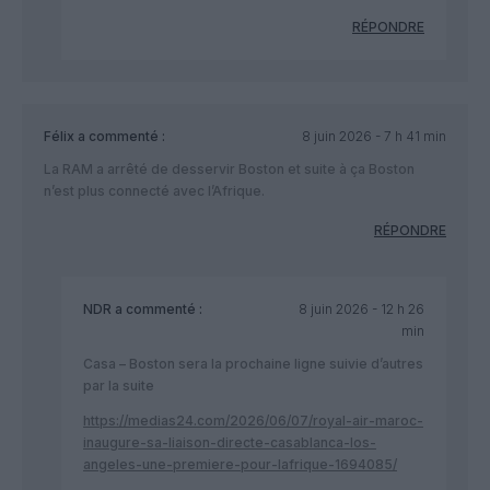
RÉPONDRE
Félix
a commenté :
8 juin 2026 - 7 h 41 min
La RAM a arrêté de desservir Boston et suite à ça Boston
n’est plus connecté avec l’Afrique.
RÉPONDRE
NDR
a commenté :
8 juin 2026 - 12 h 26
min
Casa – Boston sera la prochaine ligne suivie d’autres
par la suite
https://medias24.com/2026/06/07/royal-air-maroc-
inaugure-sa-liaison-directe-casablanca-los-
angeles-une-premiere-pour-lafrique-1694085/