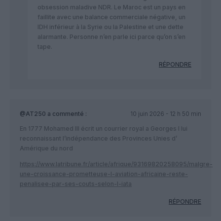
obsession maladive NDR. Le Maroc est un pays en
faillite avec une balance commerciale négative, un
IDH inférieur à la Syrie ou la Palestine et une dette
alarmante. Personne n’en parle ici parce qu’on s’en
tape.
RÉPONDRE
@AT250
a commenté :
10 juin 2026 - 12 h 50 min
En 1777 Mohamed III écrit un courrier royal a Georges I lui
reconnaissant l’indépendance des Provinces Unies d’
Amérique du nord
https://www.latribune.fr/article/afrique/93169820258095/malgre-
une-croissance-prometteuse-l-aviation-africaine-reste-
penalisee-par-ses-couts-selon-l-iata
RÉPONDRE