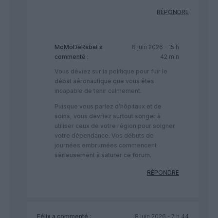
RÉPONDRE
MoMoDeRabat
a
8 juin 2026 - 15 h
commenté :
42 min
Vous déviez sur la politique pour fuir le
débat aéronautique que vous êtes
incapable de tenir calmement.
​Puisque vous parlez d’hôpitaux et de
soins, vous devriez surtout songer à
utiliser ceux de votre région pour soigner
votre dépendance. Vos débuts de
journées embrumées commencent
sérieusement à saturer ce forum.
RÉPONDRE
Félix
a commenté :
8 juin 2026 - 7 h 44