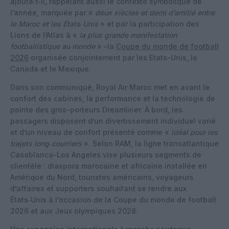
ajoute‑t‑il, rappelant aussi le contexte symbolique de
l’année, marquée par «
deux siècles et demi d’amitié entre
le Maroc et les États‑Unis
» et par la participation des
Lions de l’Atlas à «
la plus grande manifestation
footballistique au monde
» –la
Coupe du monde de football
2026
organisée conjointement par les Etats-Unis, le
Canada et le Mexique.
Dans son communiqué, Royal Air Maroc met en avant le
confort des cabines, la performance et la technologie de
pointe des gros-porteurs Dreamliner. À bord, les
passagers disposent d’un divertissement individuel varié
et d’un niveau de confort présenté comme «
idéal pour les
trajets long‑courriers
». Selon RAM, la ligne transatlantique
Casablanca-Los Angeles vise plusieurs segments de
clientèle : diaspora marocaine et africaine installée en
Amérique du Nord, touristes américains, voyageurs
d’affaires et supporters souhaitant se rendre aux
États‑Unis à l’occasion de la Coupe du monde de football
2026 et aux Jeux olympiques 2028.