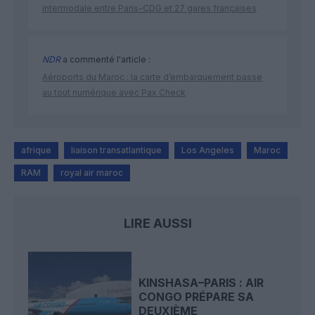
intermodale entre Paris-CDG et 27 gares françaises
NDR
a commenté l'article :
Aéroports du Maroc : la carte d’embarquement passe
au tout numérique avec Pax Check
afrique
liaison transatlantique
Los Angeles
Maroc
RAM
royal air maroc
LIRE AUSSI
KINSHASA–PARIS : AIR
CONGO PRÉPARE SA
DEUXIÈME