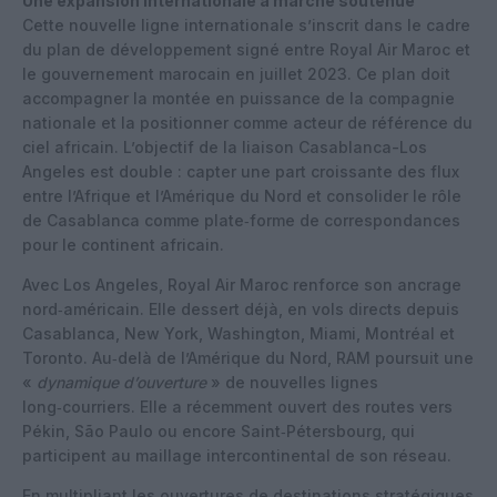
Une expansion internationale à marche soutenue
Cette nouvelle ligne internationale s’inscrit dans le cadre
du plan de développement signé entre Royal Air Maroc et
le gouvernement marocain en juillet 2023. Ce plan doit
accompagner la montée en puissance de la compagnie
nationale et la positionner comme acteur de référence du
ciel africain. L’objectif de la liaison Casablanca-Los
Angeles est double : capter une part croissante des flux
entre l’Afrique et l’Amérique du Nord et consolider le rôle
de Casablanca comme plate‑forme de correspondances
pour le continent africain.
Avec Los Angeles, Royal Air Maroc renforce son ancrage
nord‑américain. Elle dessert déjà, en vols directs depuis
Casablanca, New York, Washington, Miami, Montréal et
Toronto. Au‑delà de l’Amérique du Nord, RAM poursuit une
«
dynamique d’ouverture
» de nouvelles lignes
long‑courriers. Elle a récemment ouvert des routes vers
Pékin, São Paulo ou encore Saint‑Pétersbourg, qui
participent au maillage intercontinental de son réseau.
En multipliant les ouvertures de destinations stratégiques