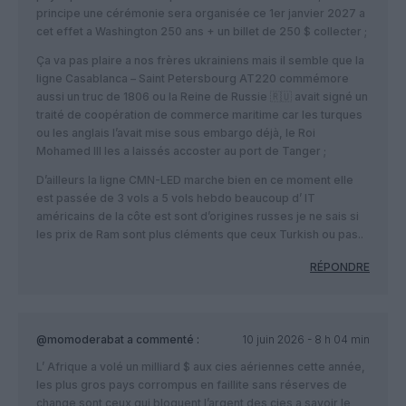
principe une cérémonie sera organisée ce 1er janvier 2027 a
cet effet a Washington 250 ans + un billet de 250 $ collecter ;
Ça va pas plaire a nos frères ukrainiens mais il semble que la
ligne Casablanca – Saint Petersbourg AT220 commémore
aussi un truc de 1806 ou la Reine de Russie 🇷🇺 avait signé un
traité de coopération de commerce maritime car les turques
ou les anglais l’avait mise sous embargo déjà, le Roi
Mohamed III les a laissés accoster au port de Tanger ;
D’ailleurs la ligne CMN-LED marche bien en ce moment elle
est passée de 3 vols a 5 vols hebdo beaucoup d’ IT
américains de la côte est sont d’origines russes je ne sais si
les prix de Ram sont plus cléments que ceux Turkish ou pas..
RÉPONDRE
@momoderabat
a commenté :
10 juin 2026 - 8 h 04 min
L’ Afrique a volé un milliard $ aux cies aériennes cette année,
les plus gros pays corrompus en faillite sans réserves de
change sont ceux qui bloquent l’argent des cies a savoir le