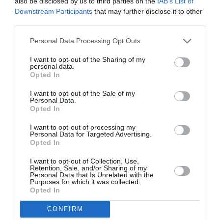
also be disclosed by us to third parties on the
IAB’s List of
De ce que j’ai pu avoir comme échos Chicago n’a pas été
Downstream Participants
that may further disclose it to other
ouverte en même temps que Los Angeles car le gouverneur
third parties.
de cette ville a interdit a la fifa de jouer des matchs dans
cette ville, les Dreamliners de la Ram seront occupés pour
Personal Data Processing Opt Outs
des vols spéciaux vers Boston et Atlanta.
I want to opt-out of the Sharing of my
RÉPONDRE
personal data.
Opted In
I want to opt-out of the Sale of my
Personal Data.
Dreamliner
a commenté :
26 juin 2026 - 9 h 53 min
Opted In
ram se pose pour la première fois au mexique
I want to opt-out of processing my
https://medias24.com/2026/06/25/mondial-2026-ram-
Personal Data for Targeted Advertising.
Opted In
detaille-programme-vols-monterrey-1709025/
RÉPONDRE
I want to opt-out of Collection, Use,
Retention, Sale, and/or Sharing of my
Personal Data that Is Unrelated with the
Purposes for which it was collected.
Opted In
NDR
a commenté :
16 juillet 2026 - 14 h 41
CONFIRM
min