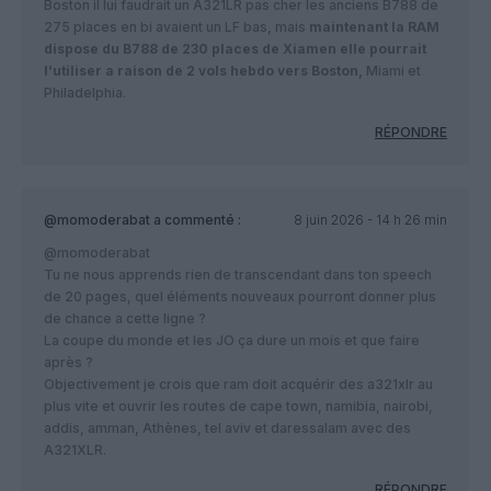
Boston il lui faudrait un A321LR pas cher les anciens B788 de
275 places en bi avaient un LF bas, mais
maintenant la RAM
dispose du B788 de 230 places de Xiamen elle pourrait
l’utiliser a raison de 2 vols hebdo vers Boston,
Miami et
Philadelphia.
RÉPONDRE
@momoderabat
a commenté :
8 juin 2026 - 14 h 26 min
@momoderabat
Tu ne nous apprends rien de transcendant dans ton speech
de 20 pages, quel éléments nouveaux pourront donner plus
de chance a cette ligne ?
La coupe du monde et les JO ça dure un mois et que faire
après ?
Objectivement je crois que ram doit acquérir des a321xlr au
plus vite et ouvrir les routes de cape town, namibia, nairobi,
addis, amman, Athènes, tel aviv et daressalam avec des
A321XLR.
RÉPONDRE