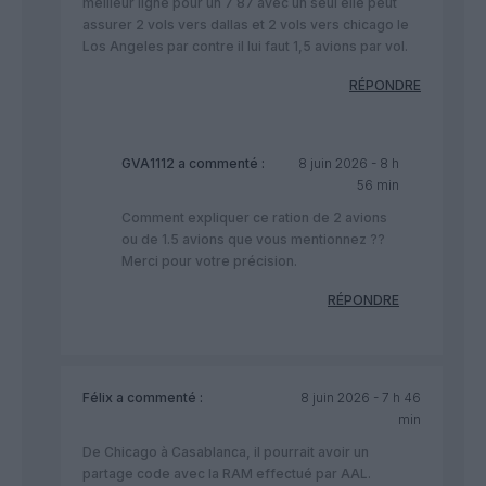
meilleur ligne pour un 7 87 avec un seul elle peut
assurer 2 vols vers dallas et 2 vols vers chicago le
Los Angeles par contre il lui faut 1,5 avions par vol.
RÉPONDRE
GVA1112
a commenté :
8 juin 2026 - 8 h
56 min
Comment expliquer ce ration de 2 avions
ou de 1.5 avions que vous mentionnez ??
Merci pour votre précision.
RÉPONDRE
Félix
a commenté :
8 juin 2026 - 7 h 46
min
De Chicago à Casablanca, il pourrait avoir un
partage code avec la RAM effectué par AAL.