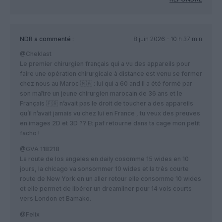
NDR
a commenté :
8 juin 2026 - 10 h 37 min
@Cheklast
Le premier chirurgien français qui a vu des appareils pour
faire une opération chirurgicale à distance est venu se former
chez nous au Maroc 🇲🇦 : lui qui a 60 and il a été formé par
son maître un jeune chirurgien marocain de 36 ans et le
Français 🇫🇷 n’avait pas le droit de toucher a des appareils
qu’il n’avait jamais vu chez lui en France , tu veux des preuves
en images 2D et 3D ?? Et paf retourne dans ta cage mon petit
facho !
@GVA 118218
La route de los angeles en daily cosomme 15 wides en 10
jours, la chicago va sonsommer 10 wides et la très courte
route de New York en un aller retour elle consomme 10 wides
et elle permet de libérer un dreamliner pour 14 vols courts
vers London et Bamako.
@Felix