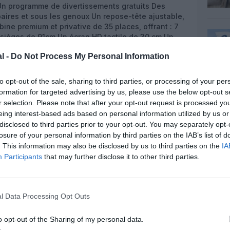
 Un programme de divertissements gratuits Des
baires et sous les genoux Un repose-tête ajustable,
ne premium et privative de 35 places, offrant : 7
 sièges de 91cm Un écran HD tactile de 30 cm Un
its Des prises PC et USB Une console centrale Un
l -
Do Not Process My Personal Information
 niveau des sièges « Maxi Leg »
to opt-out of the sale, sharing to third parties, or processing of your per
formation for targeted advertising by us, please use the below opt-out s
r selection. Please note that after your opt-out request is processed y
eing interest-based ads based on personal information utilized by us or
z apprécié l’article ?
disclosed to third parties prior to your opt-out. You may separately opt-
-nous, faites un don !
losure of your personal information by third parties on the IAB’s list of
. This information may also be disclosed by us to third parties on the
IA
Participants
that may further disclose it to other third parties.
OUS SOUTENIR
l Data Processing Opt Outs
o opt-out of the Sharing of my personal data.