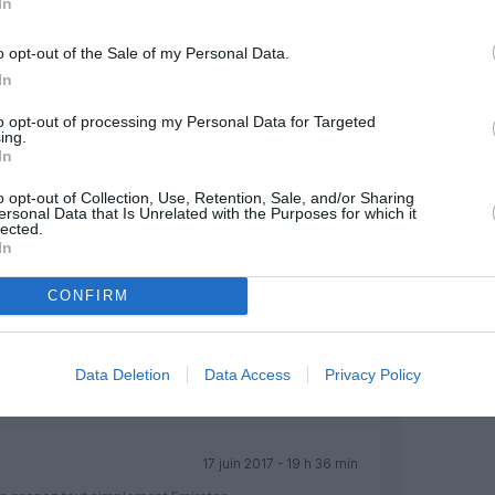
In
o opt-out of the Sale of my Personal Data.
Facebook
Twitter
Pinterest
LinkedIn
Email
Print
In
to opt-out of processing my Personal Data for Targeted
ing.
MENTAIRE(S)
In
o opt-out of Collection, Use, Retention, Sale, and/or Sharing
ersonal Data that Is Unrelated with the Purposes for which it
17 juin 2017 - 10 h 33 min
lected.
In
le Dreamliner d’AF. pourquoi ?? Pourquoi
 ??
RÉPONDRE
CONFIRM
17 juin 2017 - 11 h 32 min
Data Deletion
Data Access
Privacy Policy
estion…
RÉPONDRE
17 juin 2017 - 19 h 36 min