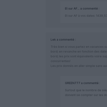
Et sur AF...
a commenté :
Et sur AF à vos dates: 1439,
Lek
a commenté :
Très bien si vous partez en vacances 
bord; en revanche en fonction des dat
bord; les prix sont équivalents voire su
concurrentes!
Les prix donnés en aller simple sans au
GREEN777
a commenté :
Surtout que le nombre de siè
doivent se compter sur les d