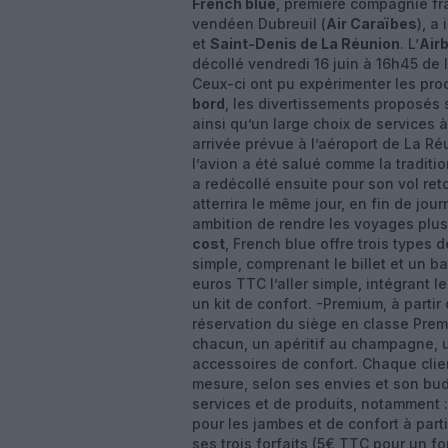
French blue
, première compagnie fra
vendéen Dubreuil (
Air Caraïbes
), a
et
Saint-Denis de La Réunion
. L’
Air
décollé vendredi 16 juin à 16h45 de 
Ceux-ci ont pu expérimenter les pro
bord
, les divertissements proposés
ainsi qu’un large choix de services à
arrivée prévue à l’aéroport de La Ré
l’avion a été salué comme la traditio
a redécollé ensuite pour son vol re
atterrira le même jour, en fin de jou
ambition de rendre les voyages plu
cost
, French blue offre trois types d
simple, comprenant le billet et un ba
euros TTC l’aller simple, intégrant l
un kit de confort. -Premium, à partir 
réservation du siège en classe Pre
chacun, un apéritif au champagne, 
accessoires de confort. Chaque clien
mesure, selon ses envies et son bud
services et de produits, notamment :
pour les jambes et de confort à partir
ses trois forfaits (5€ TTC pour un f