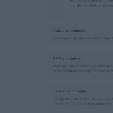
Ne vous posez pas la questio
pour allez à la Réunion puisque 
Plantum
a commenté :
Petite erreur, il a décollé à 10h45 avec 
B744
a commenté :
Marrant, il sont toujours plus chers qu
je ne nommerai pas si on prend un bag
pacha25
a commenté :
J’ai fait une simu départ Paris le 22/12 
Corsair et 1249 Air Austral comme quoi l