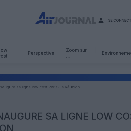
SE CONNEC
Low
Zoom sur
Perspective
Environneme
cost
…
Edito
En chiffres
Avis d’expert
inaugure sa ligne low cost Paris-La Réunion
AJ Académie
Vidéo
NAUGURE SA LIGNE LOW CO
ION