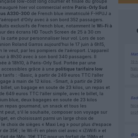
nçaise low-cost long courrier et filiale du groupe
 inauguré hier vol commercial entre
Paris-Orly Sud
bus A330-300
de French blue immatriculé F-HPUJ a
l’aéroport d’Orly avec à son bord 352 passagers.
duits exclusifs de French blue, notamment le
Wi-Fi à
 sur des écrans HD Touch Screen de 25 à 30 cm
 la carte pour personnaliser leur vol. Lors de son
union Roland Garros aujourd'hui le 17 juin à 6h15,
n le veut, par les pompiers de l’aéroport. L’appareil
Mat
tour à 8h30 avec à son bord 340 passagers. Il
19 h
rnée à 18h10, à Paris-Orly Sud. Portée par une
s accessibles grâce à une
politique tarifaire low
Nati
e tarifs : -Basic, à partir de 249 euros TTC l’aller
l’Au
gage à main de 12 kilos. -Smart, à partir de 299
e billet, un bagage en soute de 23 kilos, un repas et
de 649 euros TTC l’aller simple, avec le billet, la
Bad
mium blue, deux bagages en soute de 23 kilos
un repas gourmand, un snack et tous les
Nice
t peut, s’il le souhaite, composer son voyage sur
prof
get, en choisissant parmi un large choix de
 le choix de sièges « Maxi Leg » pour plus d’espace
 de 35€ ; le Wi-Fi en plein ciel avec « iZiWifi » et
@Se
orfait de 5Mo, 19€ TTC pour un forfait de 15Mo et