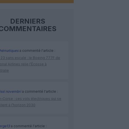
DERNIERS
COMMENTAIRES
hématiques
a commenté l'article :
 23 sans escale : le Boeing 777F de
onal Airlines relie l’Écosse à
stralie
issi novembri
a commenté l'article :
–Corse : ces vols électriques qui se
ilent à l’horizon 2030
rge13
a commenté l'article :