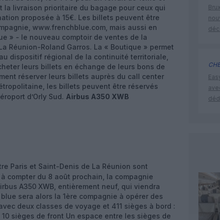
 la livraison prioritaire du bagage pour ceux qui
Brux
nation proposée à 15€. Les billets peuvent être
nouv
 compagnie, www.frenchblue.com, mais aussi en
déc
ue » - le nouveau comptoir de ventes de la
 La Réunion-Roland Garros. La « Boutique » permet
dispositif régional de la continuité territoriale,
CHE
cheter leurs billets en échange de leurs bons de
ment réserver leurs billets auprès du call center
Eas
tropolitaine, les billets peuvent être réservés
ave
éroport d’Orly Sud.
Airbus A350 XWB
déd
tre Paris et Saint-Denis de La Réunion sont
 à compter du 8 août prochain, la compagnie
Airbus A350 XWB, entièrement neuf, qui viendra
h blue sera alors la 1ère compagnie à opérer des
 avec deux classes de voyage et 411 sièges à bord :
 10 sièges de front Un espace entre les sièges de