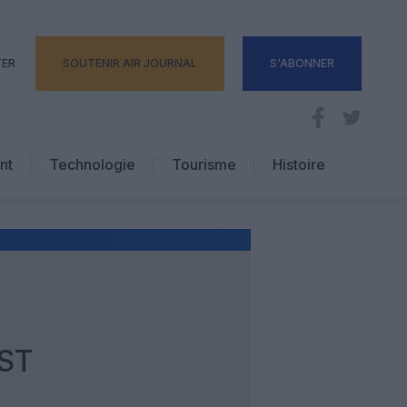
TER
SOUTENIR AIR JOURNAL
S'ABONNER
nt
Technologie
Tourisme
Histoire
Pratique
Hôtellerie
Voyages d’affaires
ST