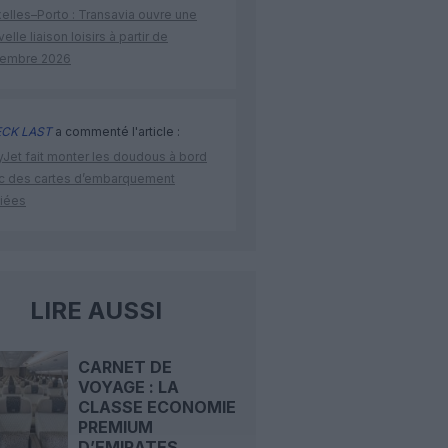
elles–Porto : Transavia ouvre une
elle liaison loisirs à partir de
embre 2026
CK LAST
a commenté l'article :
yJet fait monter les doudous à bord
c des cartes d’embarquement
iées
LIRE AUSSI
CARNET DE
VOYAGE : LA
CLASSE ECONOMIE
PREMIUM
D’EMIRATES...