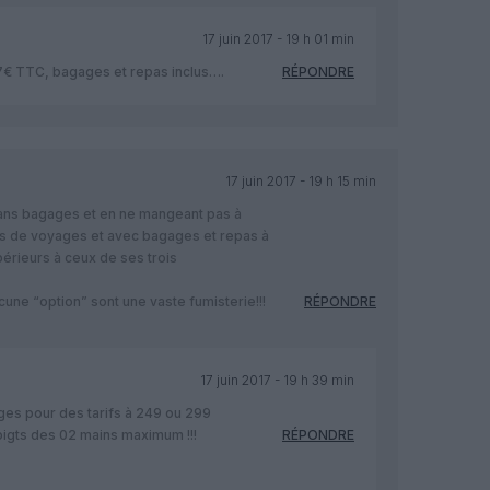
17 juin 2017 - 19 h 01 min
57€ TTC, bagages et repas inclus….
RÉPONDRE
17 juin 2017 - 19 h 15 min
sans bagages et en ne mangeant pas à
es de voyages et avec bagages et repas à
périeurs à ceux de ses trois
cune “option” sont une vaste fumisterie!!!
RÉPONDRE
17 juin 2017 - 19 h 39 min
ges pour des tarifs à 249 ou 299
oigts des 02 mains maximum !!!
RÉPONDRE