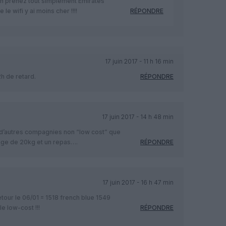
n prenez tout simplement Emirates
le wifi y ai moins cher !!!!
RÉPONDRE
17 juin 2017 - 11 h 16 min
2h de retard.
RÉPONDRE
17 juin 2017 - 14 h 48 min
e d’autres compagnies non “low cost” que
age de 20kg et un repas….
RÉPONDRE
17 juin 2017 - 16 h 47 min
retour le 06/01 = 1518 french blue 1549
e low-cost !!!
RÉPONDRE