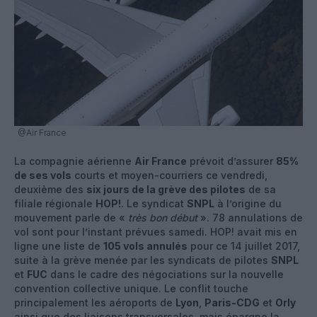
@Air France
La compagnie aérienne
Air France
prévoit d’assurer
85%
de ses vols
courts et moyen-courriers ce vendredi,
deuxième des
six jours de la grève des pilotes
de sa
filiale régionale
HOP!
. Le syndicat
SNPL
à l’origine du
mouvement parle de «
très
bon début
». 78 annulations de
vol sont pour l’instant prévues samedi. HOP! avait mis en
ligne une liste de
105 vols annulés
pour ce 14 juillet 2017,
suite à la grève menée par les syndicats de pilotes
SNPL
et
FUC
dans le cadre des négociations sur la nouvelle
convention collective unique. Le conflit touche
principalement les aéroports de
Lyon
,
Paris-CDG
et
Orly
ainsi que des liaisons transversales, mais épargne la