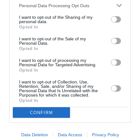
Personal Data Processing Opt Outs
I want to opt-out of the Sharing of my
Maxcom
a commenté :
14 juillet 2017 - 21
personal data.
h 16 min
Opted In
Tant mieux si je me suis trompé et si la
I want to opt-out of the Sale of my
grève a beaucoup de succès. Je lui
Personal Data.
souhaite un succès complet, avec 100%
Opted In
des vols supprimés. Cela ne pourrait que
hâter la disparition de cette compagnie
I want to opt-out of processing my
Personal Data for Targeted Advertising.
boiteuse, et le plus tôt sera le mieux. Les
Opted In
créneaux qu’elle occupe pourront alors
être distribués à des compagnies
I want to opt-out of Collection, Use,
sérieuses et fiables (et beaucoup moins
Retention, Sale, and/or Sharing of my
Personal Data that Is Unrelated with the
chères).
Purposes for which it was collected.
Opted In
RÉPONDRE
CONFIRM
Data Deletion
Data Access
Privacy Policy