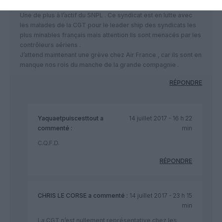
ethopunegrève
a commenté :
14 juillet 2017 - 13 h 39 min
Une de plus à l’actif du SNPL . Ce syndicat est en lutte avec
les malades de la CGT pour le leader ship des syndicats les
plus minables français mais attention Ils sont menacés par les
contrôleurs aériens .
J’attend maintenant une grève chez Air France , car ils sont en
manque nos rois du manche de la grande compagnie .
RÉPONDRE
Yaquaetpuiscesttout
a
14 juillet 2017 - 16 h 22
commenté :
min
C.Q.F.D.
RÉPONDRE
CHRIS LE CORSE
a commenté :
14 juillet 2017 - 23 h 15
min
La CGT n’est nullement représentative chez les