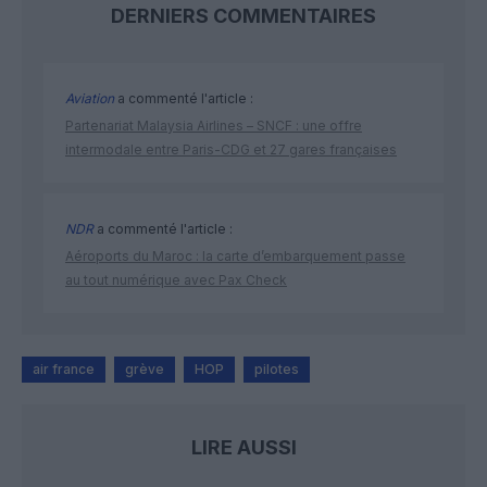
DERNIERS COMMENTAIRES
Aviation
a commenté l'article :
Partenariat Malaysia Airlines – SNCF : une offre
intermodale entre Paris-CDG et 27 gares françaises
NDR
a commenté l'article :
Aéroports du Maroc : la carte d’embarquement passe
au tout numérique avec Pax Check
air france
grève
HOP
pilotes
LIRE AUSSI