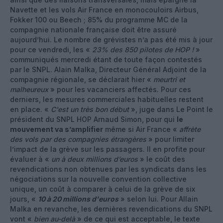
Navette et les vols Air France en monocouloirs Airbus,
Fokker 100 ou Beech ; 85% du programme MC de la
compagnie nationale française doit être assuré
aujourd’hui. Le nombre de grévistes n’a pas été mis à jour
pour ce vendredi, les «
23% des 850 pilotes de HOP !
»
communiqués mercredi étant de toute façon contestés
par le SNPL. Alain Malka, Directeur Général Adjoint de la
compagnie régionale, se déclarait hier «
meurtri et
malheureux
» pour les vacanciers affectés. Pour ces
derniers, les mesures commerciales habituelles restent
en place. «
C'est un très bon début
», juge dans Le Point le
président du SNPL HOP Arnaud Simon, pour qui
le
mouvement va s’amplifier
même si Air France «
affrète
des vols par des compagnies étrangères
» pour limiter
l’impact de la grève sur les passagers. Il en profite pour
évaluer à «
un à deux millions d’euros
» le coût des
revendications non obtenues par les syndicats dans les
négociations sur la nouvelle convention collective
unique, un coût à comparer à celui de la grève de six
jours, «
10 à 20 millions d'euros
» selon lui. Pour Allain
Malka en revanche, les dernières revendications du SNPL
vont «
bien au-delà
» de ce qui est acceptable, le texte