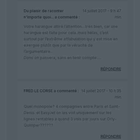
Du plaisir de raconter
14 juillet 2017 - 9 h 47
n'importe quoi...
a commenté :
min
Votre harangue attiré l’attention…très bien, car une
harangue est faite pour cela..mais hélas, c’est
surtout par l’extrême affabulation qui y est mise en
exergue plutôt que par la véracité de
l’argumentaire…
Donc on passera, sans en tenir compte….
RÉPONDRE
FRED LE CORSE
a commenté :
14 juillet 2017 - 10 h 35
min
Quel monopole? 4 compagnies entre Paris et Saint-
Denis. et EasyJet on les voit uniquement sur les
lignes rentables à quand 3 vols par jours sur Orly-
Quimper??????
RÉPONDRE