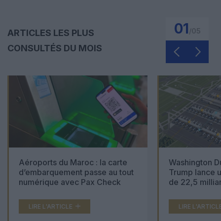
01
/
05
ARTICLES LES PLUS
CONSULTÉS DU MOIS
Aéroports du Maroc : la carte
Washington Du
d’embarquement passe au tout
Trump lance u
numérique avec Pax Check
de 22,5 millia
LIRE L'ARTICLE
LIRE L'ARTICL