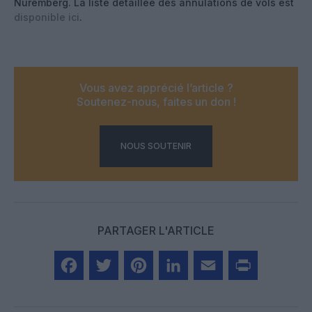
Nuremberg. La liste détaillée des annulations de vols est
disponible ici
.
Vous avez apprécié l’article ?
Soutenez-nous, faites un don !
NOUS SOUTENIR
PARTAGER L'ARTICLE
Facebook
Twitter
Pinterest
LinkedIn
Email
Print