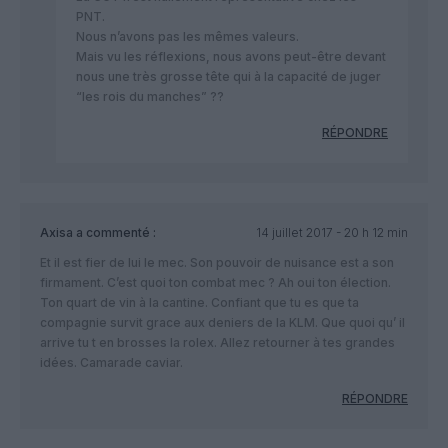
PNT.
Nous n’avons pas les mêmes valeurs.
Mais vu les réflexions, nous avons peut-être devant
nous une très grosse tête qui à la capacité de juger
“les rois du manches” ??
RÉPONDRE
Axisa
a commenté :
14 juillet 2017 - 20 h 12 min
Et il est fier de lui le mec. Son pouvoir de nuisance est a son
firmament. C’est quoi ton combat mec ? Ah oui ton élection.
Ton quart de vin à la cantine. Confiant que tu es que ta
compagnie survit grace aux deniers de la KLM. Que quoi qu’ il
arrive tu t en brosses la rolex. Allez retourner à tes grandes
idées. Camarade caviar.
RÉPONDRE