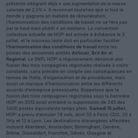
présenté intégrant déjà «
une augmentation de la masse
salariale de 2,5%
». Il reconnait toutefois que si tout le
monde y gagnera en matière de rémunération,
l’harmonisation des conditions de travail ne se fera pas
par le haut mais plutôt «
en médian
». La convention
collective actuelle de HOP! est arrivée à échéance le 3
juillet, et le nouveau texte doit en particulier faciliter
l’harmonisation des conditions de travail
entre les
pilotes des anciennes entités
Airlinair
,
Brit Air
et
Regional
. Le SNPL HOP! a régulièrement dénoncé une
fusion des trois compagnies régionales réalisée à coûts
constants, sans prendre en compte ses conséquences en
termes de flotte, d’organisation et de procédures, mais
aussi un manque d’harmonisation entre les différents
accords d’entreprise préexistants. Rappelons que la
fusion des trois compagnies régionales sous la bannière
HOP! en 2013 avait entrainé la suppression de 245 des
3400 postes équivalents temps plein.
Samedi 15 juillet
,
HOP! a prévu d’annuler 78 vols, dont 33 à Paris-CDG, 20 à
Orly et 12 à Lyon. Les destinations étarangères affectées
incluent Aberdeen, Amsterdam, Birmingham, Genève,
Brême, Düsseldorf, Francfort, Gênes, Glasgow et