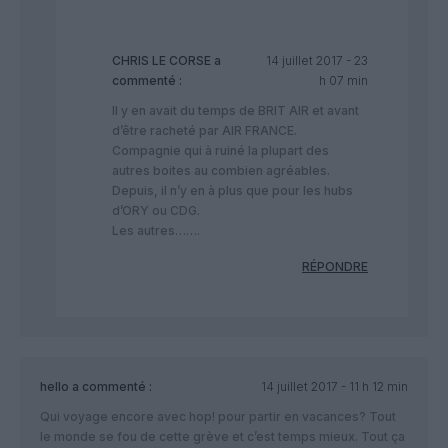
CHRIS LE CORSE
a
14 juillet 2017 - 23
commenté :
h 07 min
Il y en avait du temps de BRIT AIR et avant
d’être racheté par AIR FRANCE.
Compagnie qui à ruiné la plupart des
autres boites au combien agréables.
Depuis, il n’y en à plus que pour les hubs
d’ORY ou CDG.
Les autres…….
RÉPONDRE
hello
a commenté :
14 juillet 2017 - 11 h 12 min
Qui voyage encore avec hop! pour partir en vacances? Tout
le monde se fou de cette grève et c’est temps mieux. Tout ça