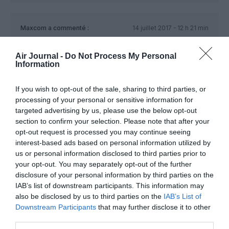
Maxcom
a commenté :
14 juillet 2017 - 12 h 21 min
“C’est un très bon début »,selon le président du SNPL HOP
Arnaud Simon, pour qui le mouvement va s’amplifier” : en
Air Journal -
Do Not Process My Personal
clair, la grève n’a guère de succès. Une grève commence en
Information
force et s’éteint éventuellement peu à peu. Sinon, c’est mal
parti.
If you wish to opt-out of the sale, sharing to third parties, or
processing of your personal or sensitive information for
RÉPONDRE
targeted advertising by us, please use the below opt-out
section to confirm your selection. Please note that after your
opt-out request is processed you may continue seeing
Ben dis donc !
a commenté :
14 juillet 2017 - 13 h 13
interest-based ads based on personal information utilized by
min
us or personal information disclosed to third parties prior to
your opt-out. You may separately opt-out of the further
Qu’est-ce qui vous fait dire que la ” grève n’a guère
disclosure of your personal information by third parties on the
de succès’? 85% des vols MC? Ils n’y a que les vols
effectués par HOP! qui peuvent être affectés,
IAB’s list of downstream participants. This information may
l’ordre de grève ne concerne QUE les pilotes de
also be disclosed by us to third parties on the
IAB’s List of
HOP!…Vous avez d’autres chiffres. peut-être ?
Downstream Participants
that may further disclose it to other
third parties.
RÉPONDRE