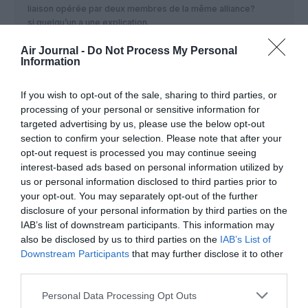
liaison opérée par deux membres de la même alliance?
si quelqu’un a une explication.
RÉPONDRE
Air Journal -
Do Not Process My Personal
Information
If you wish to opt-out of the sale, sharing to third parties, or
bencello
a commenté :
18 juillet 2017 - 9 h 25 min
processing of your personal or sensitive information for
Les A350 de Qatar airways poseraient-ils des problèmes
targeted advertising by us, please use the below opt-out
techniques ou commerciaux, ils semblent tous faire l’objet de
section to confirm your selection. Please note that after your
retards à la livraison (pas moins de 11 appareils à différents
opt-out request is processed you may continue seeing
stades de fabrication), contrairement à ceux des autres
interest-based ads based on personal information utilized by
compagnies comme Thai….
us or personal information disclosed to third parties prior to
your opt-out. You may separately opt-out of the further
RÉPONDRE
disclosure of your personal information by third parties on the
IAB’s list of downstream participants. This information may
also be disclosed by us to third parties on the
IAB’s List of
Downstream Participants
that may further disclose it to other
LAISSER UN COMMENTAIRE
third parties.
Personal Data Processing Opt Outs