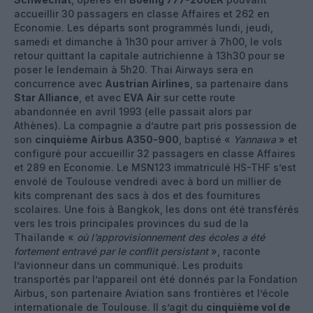
accueillir 30 passagers en classe Affaires et 262 en
Economie. Les départs sont programmés lundi, jeudi,
samedi et dimanche à 1h30 pour arriver à 7h00, le vols
retour quittant la capitale autrichienne à 13h30 pour se
poser le lendemain à 5h20. Thai Airways sera en
concurrence avec
Austrian Airlines
, sa partenaire dans
Star Alliance
, et avec
EVA Air
sur cette route
abandonnée en avril 1993 (elle passait alors par
Athènes). La compagnie a d’autre part pris possession de
son
cinquième Airbus A350-900
, baptisé «
Yannawa
» et
configuré pour accueillir 32 passagers en classe Affaires
et 289 en Economie. Le MSN123 immatriculé HS-THF s’est
envolé de Toulouse vendredi avec à bord un millier de
kits comprenant des sacs à dos et des fournitures
scolaires. Une fois à Bangkok, les dons ont été transférés
vers les trois principales provinces du sud de la
Thaïlande «
où l’approvisionnement des écoles a été
fortement entravé par le conflit persistant
», raconte
l’avionneur dans un communiqué. Les produits
transportés par l’appareil ont été donnés par la Fondation
Airbus, son partenaire Aviation sans frontières et l’école
internationale de Toulouse. Il s’agit du
cinquième vol de