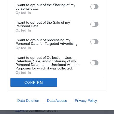
FAIRE UN DON
I want to opt-out of the Sharing of my
personal data.
Opted In
Appel aux lecteurs !
I want to opt-out of the Sale of my
Soutenez Air Journal participez
à son
Personal Data.
développement !
Opted In
I want to opt-out of processing my
Personal Data for Targeted Advertising.
Opted In
NOUS SOUTENIR
I want to opt-out of Collection, Use,
Retention, Sale, and/or Sharing of my
Personal Data that Is Unrelated with the
Purposes for which it was collected.
Opted In
CONFIRM
DERNIERS COMMENTAIRES
Data Deletion
Data Access
Privacy Policy
atplhkt
a commenté l'article :