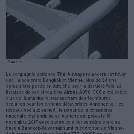
©Airbus
La compagnie aérienne
Thai Airways
relancera cet hiver
une liaison entre
Bangkok
et
Vienne
, plus de 24 ans
après s’être posée en Autriche pour la dernière fois. La
livraison de son cinquième
Airbus A350-900
a été l’objet
d’un vol humanitaire, transportant des fournitures
scolaires pour les enfants défavorisés. Annoncé sur les
réseaux sociaux samedi, le retour de la compagnie
nationale thaïlandaise en Autriche est prévu le 16
novembre 2017 avec quatre vols par semaine entre sa
base à
Bangkok-Suvarnabhumi
et l’aéroport de
Vienne-
Schwechat
, opérés en
Boeing 777-200ER
pouvant