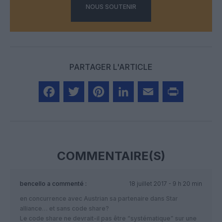
NOUS SOUTENIR
PARTAGER L'ARTICLE
Facebook
Twitter
Pinterest
LinkedIn
Email
Print
COMMENTAIRE(S)
bencello
a commenté :
18 juillet 2017 - 9 h 20 min
en concurrence avec Austrian sa partenaire dans Star
alliance… et sans code share?
Le code share ne devrait-il pas être “systématique” sur une